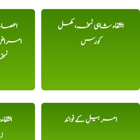
الشفاء شاہی نسخہ، مکمل
اعصاب 
کورس
امراض، ک
نس
امر بیل کے فوائد
الشفا
ز