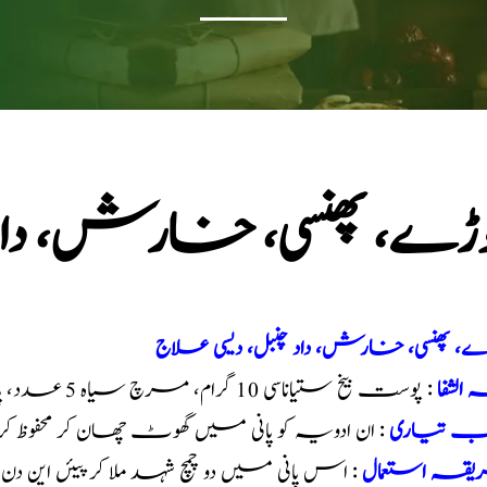
وڑے، پھنسی، خارش، داد 
ے، پھنسی، خارش، داد چنبل، دیسی علاج
 الشفا
: پوست بیخ ستیاناسی 10 گرام، مرچ سیاہ 5 عدد، پانی آدھا کلو
یب تیاری
: ان ادویہ کو پانی میں گھوٹ چھان کر محفوظ کر
قہ استعمال
: اس پانی میں دو چمچ شہد ملا کر پیئں این دن چھوڑ کر 3 بار است