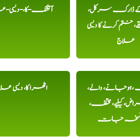
 کے ڈارک سرکل،
آتشک-کا،-دیسی-ع
، ختم کرنے کا دیسی
علاج
ہوجانے، والے،
اٹھرا کا، دیسی عل
ض، کیلیے، مختلف،
، نسخہ جات