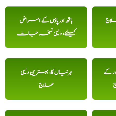
علاج
ہاتھ اور پاؤں کے امراض
کیلئے، دیسی نسخہ جات
ور کے
ہرنیاں کا، بہترین دیسی
ج
علاج