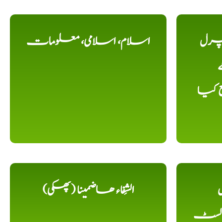
یچرل
اسلام، اسلامی، معلومات
ے
ع کیا
ل
الشِفاء ھاضمینا (پھکی)
 لسٹ