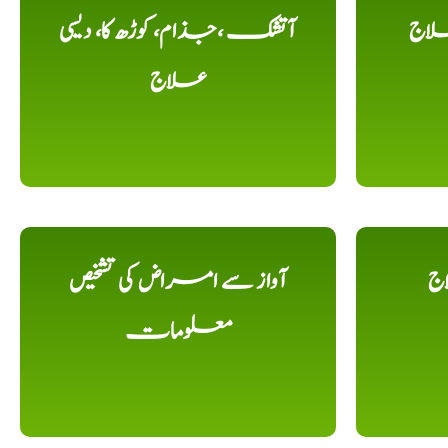
لاج
آتشک ،جذام، کوڑھ کا، دیسی
علاج
اج
آواز سے امراض کی تشخیص
معلومات