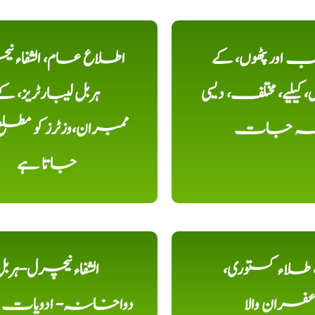
اور پٹھوں، کے
اطلاع عام، الشفاء ن
یلیے، مختلف، دیسی
ہربل لیبارٹریز، ک
خہ جات
ممبران،وزٹرز کو مطل
جاتا ہے
ء، طلاء کستوری،
الشفاء نیچرل-ہرب
عفران والا
دواخانہ- ادویات