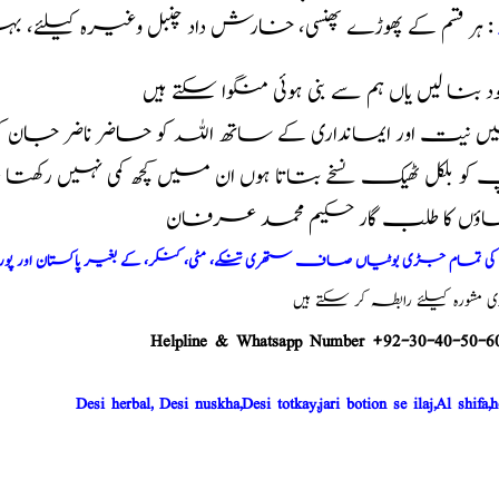
: ہر قسم کے پھوڑے پھنسی، خارش داد چنبل وغیرہ کیلئے، 
خود بنا لیں یاں ہم سے بنی ہوئی منگوا سکتے ہیں
 نیت اور ایمانداری کے ساتھ اللہ کو حاضر ناضر جان 
و بلکل ٹھیک نسخے بتاتا ہوں ان میں کچھ کمی نہیں رکھت
اؤں کا طلب گار حکیم محمد عرفان
م کی تمام جڑی بوٹیاں صاف ستھری تنکے، مٹی، کنکر، کے بغیر پاکستان اور پو
شورہ کیلئے رابطہ کر سکتے ہیں
Helpline & Whatsapp Number +92-30-40-50-6
Desi herbal, Desi nuskha,Desi totkay,jari botion se ilaj,Al shifa,h