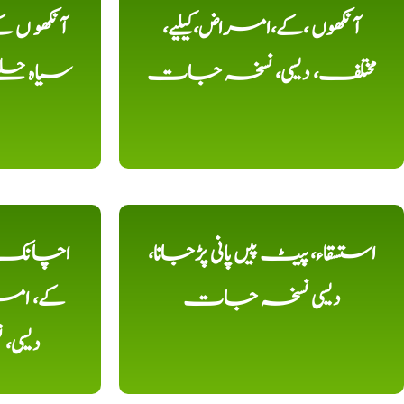
آنکھوں ،کے،امراض،کیلیے،
آنکھو ں
مختلف، دیسی، نسخہ جات
سیاہ حلقے
استسقاء، پیٹ پیں پانی پڑجانا،
اچانک ،
دیسی نسخہ جات
کے، امرا
دیسی