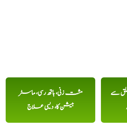
لق سے
مشت زنی، ہاتھ رسی، ماسٹر
بیشن کا، دیسی علاج