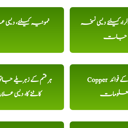
را، کیلئے دیسی نسخہ
نمونیہ کیلئے، دیسی 
جات
Copper تانبا کے فوائد
ہر قسم کے زہریلے جان
علومات
کاٹنے کا، دیسی علا