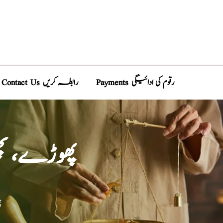
Payments رقوم کی ادائیگی
Contact Us رابطہ کریں
پھوڑے، پ
پ