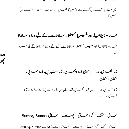
مشت زنی–Hand practice دیسی علاج مشت زنی کرنے سے اس کا نقصان اور
اس کا
بخار – ٹائیفائیڈ اور ملیریا جیسی علامات کے لیے دیسی علاج
بخار – ٹائیفائیڈ اور ملیریا جیسی علامات کے لیے دیسی علاج گلے کی خرابی
اور
ews
پھو
قسط بحری، طبِ نبوی قسط البحری، قسط شیریں، قسط عربی،
كشطت، قشطت
قسط بحری، طبِ نبوی قسط البحری، قسط شیریں، قسط عربی، كشطت، قشطت قسط
بحری ہمارے
Sumaq, Sumac سماق – سُمک – گرد سماق – پوست – سماق
Sumaq, Sumac سماق – سُمک – گرد سماق – پوست – سماق نوٹ ؟ ہمارے