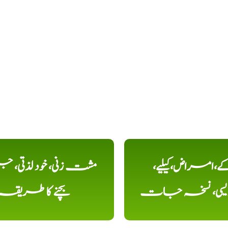
کے،امراض،کیلیے،
مشت زنی، خود لذتی، ج
دیسی، نسخہ جات
بچنے کا طریقہ