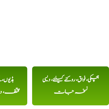
ہچکی، فواق، روکنے کیلئے، دیسی
ہڈیوں،
نسخہ جات
مختلف، 