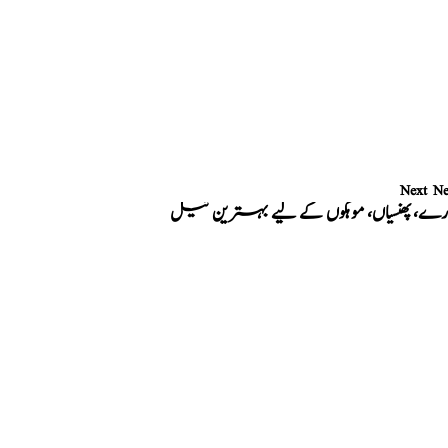
Next N
رے، پھنسیاں، موہکوں کے لیے بہترین تیل