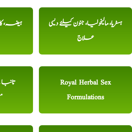
ہسٹریا، مالیخولیا، جنون کیلئے دیسی
ہیضہ، کال
علاج
Royal Herbal Sex
Formulations
م