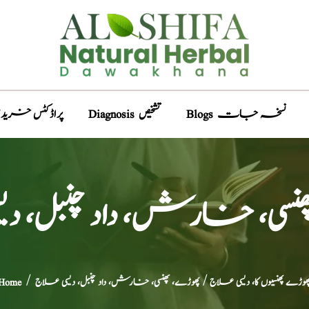
Blogs نسخہ جات
Diagnosis تشخیص
Products پراڈکٹس خری
ھنسی، خارش، داد چنبل، دی
ھوڑے پھنسیوں کا، دیسی علاج
/ پھوڑے، پھنسی، خارش، داد چنبل، دیسی علاج
/
Home