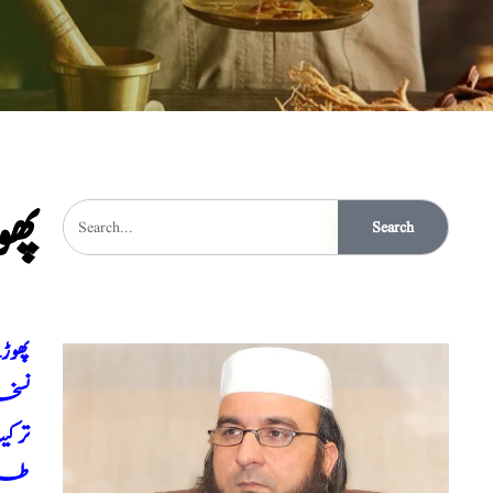
پھ
Search
پھوڑ
نسخہ
ترک
طری