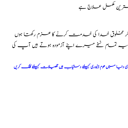
بہترین مکمل علاج ہے
کر مخلوق خدا کی خدمت کرنے کا عزم رکھتا ہوں
ا یہ تمام نسخے میرے اپنے آزمودہ ہوتے ہیں آپ کی
ری دنیا میں ھوم ڈلیوری کیلئے دستیاب ہیں تفصیلات کیلئے کلک کریں