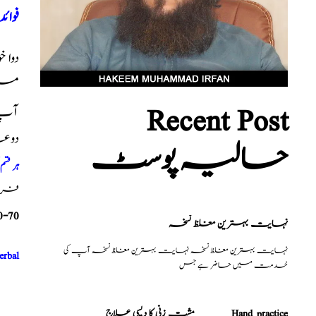
فوائد
دوا 
میں
Recent Post
آپ ک
دوع
حالیہ پوسٹ
ہر قس
فری م
0-70
نہایت بہترین مغلظ نسخہ
نہایت بہترین مغلظ نسخہ نہایت بہترین مغلظ نسخہ آپ کی
erbal
خدمت میں حاضر ہے جس
مشت زنی کا دیسی علاج _______Hand practice