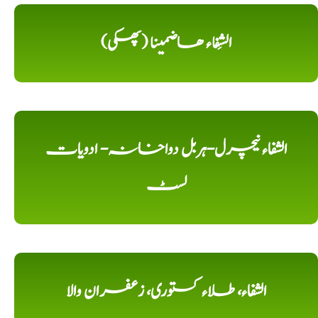
الشِفاء ھاضمینا (پھکی)
الشفاء نیچرل-ہربل دواخانہ- ادویات
لسٹ
الشفاء، طلاء کستوری، زعفران والا