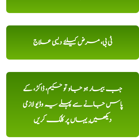
ٹی بی، مرض کیلئے دیسی علاج
جب بیمار ہو جاو تو حکیم، ڈاکڑ، کے
پاس جانے سے پہلے یہ وڈیو لازمی
دیکھیں, یہاں پر کلک کریں