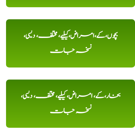
بچوں،کے،امراض،کیلیے، مختلف، دیسی،
نسخہ جات
بخار،کے، امراض، کیلیے، مختلف، دیسی،
نسخہ جات