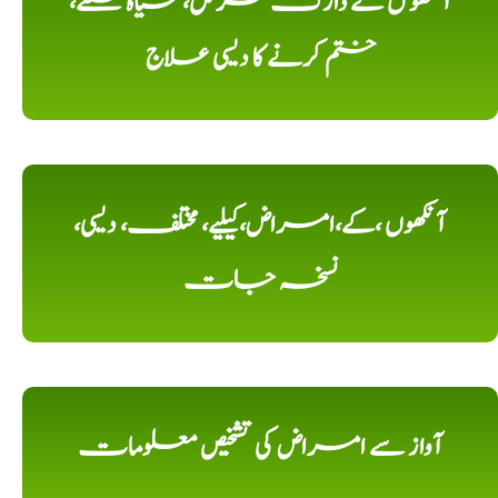
آنکھو ں کے ڈارک سرکل، سیاہ حلقے،
ختم کرنے کا دیسی علاج
آنکھوں ،کے،امراض،کیلیے، مختلف، دیسی،
نسخہ جات
آواز سے امراض کی تشخیص معلومات