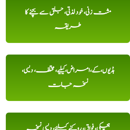
مشت زنی، خود لذتی، جلق سے بچنے کا
طریقہ
ہڈیوں،کے،امراض،کیلیے، مختلف، دیسی،
نسخہ جات
ہچکی، فواق، روکنے کیلئے، دیسی نسخہ