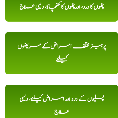
پٹھوں کا درد، اورپٹھوں کا کھنچاؤ، دیسی علاج
پرہیز مختلف امراض کے مریضوں
کیلئے
پسلیوں کے درد اور امراض کیلئے، دیسی
علاج