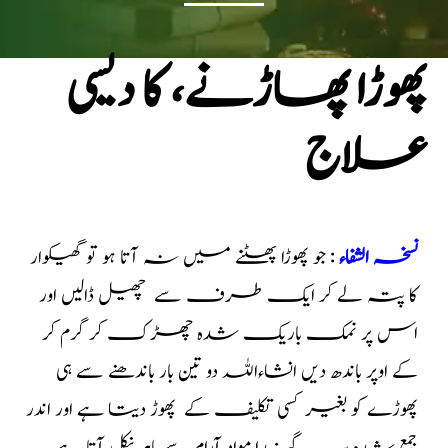
پھوڑا پھاڑنے، کا دیسی
علاج
نسخہ الشفاء
: جو پھوڑا پھٹنے میں نہ آتا ہو تو گھیکوار
کا پتہ لے کر ایک طرف سے چھیل ڈالیں اور
اس پر نمک باریک شدہ چھڑک کر گرم کر
کے اوپر باندھ دیں انشاءاللہ دو تین بار
باندھنے سے ہی
پھوڑے کو بغیر کسی تکلیف کے پھوڑ دیتا ہے اور اندر