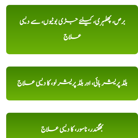
برص، پھلہری، کیلئے جڑی بوٹیوں، سے دیسی
علاج
بلڈ پریشر ہائی، اور بلڈ پریشر لو، کا دیسی علاج
بھگندر، ناسور، کا دیسی علاج