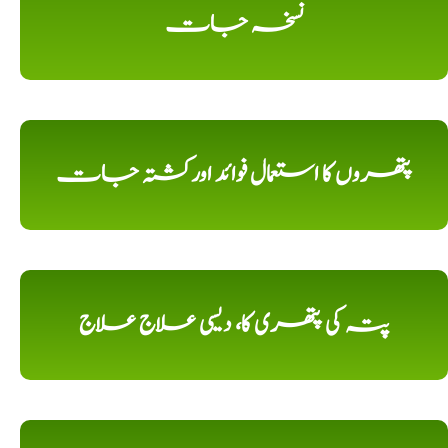
نسخہ جات
پتھروں کا استعمال فوائد اورکشتہ جات
پتہ کی پتھری کا، دیسی علاج علاج