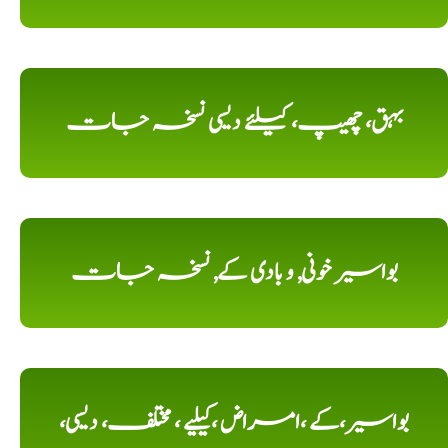
بہق، چھیپ، کیلئے دیسی نسخہ جات
بواسیر خونی, و بادی کے, نسخہ جات
بواسیر،کے ،امراض ،کیلیے ، مختلف، دیسی،