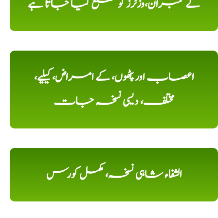
کے ممبران،وزٹرز کو مطلع کیا جاتا ہے
اعصاب اور پٹھوں، کے امراض، کیلیے،
مختلف، دیسی نسخہ جات
الشفاء شاہی نسخہ، مکمل کورس