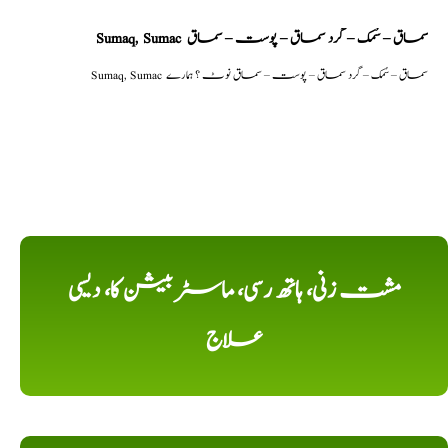
Sumaq, Sumac سماق – سُمک – گرد سماق – پوست – سماق
Sumaq, Sumac سماق – سُمک – گرد سماق – پوست – سماق نوٹ ؟ ہمارے
مشت زنی، ہاتھ رسی، ماسٹر بیشن کا، دیسی
علاج