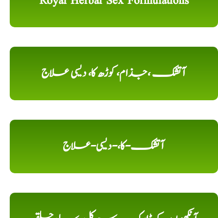
Royal Herbal Sex Formulations
آتشک ،جذام، کوڑھ کا، دیسی علاج
آتشک-کا،-دیسی-علاج