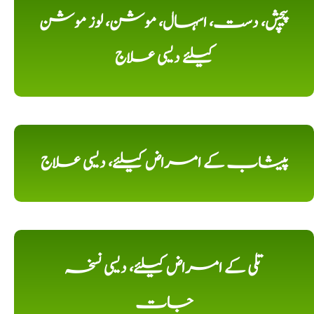
پیچش، دست، اسہال، موشن، لوز موشن
کیلئے دیسی علاج
پیشاب کے امراض کیلئے، دیسی علاج
تلی کے امراض کیلئے، دیسی نسخہ
جات