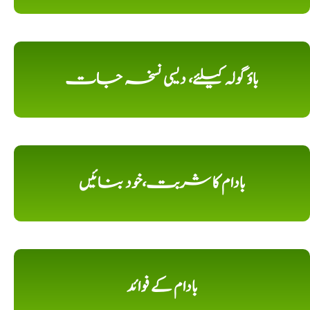
باؤ گولہ کیلئے، دیسی نسخہ جات
بادام کا شربت،خود بنائیں
بادام کے فوائد