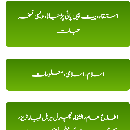
استسقاء، پیٹ پیں پانی پڑجانا، دیسی نسخہ
جات
اسلام، اسلامی، معلومات
اطلاع عام، الشفاء نیچرل ہربل لیبارٹریز،