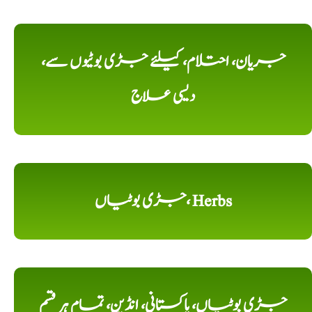
جریان، احتلام، کیلئے جڑی بوٹیوں سے،
دیسی علاج
جڑی بوٹیاں، Herbs
جڑی بوٹیاں، پاکستانی، انڈین، تمام ہر قسم