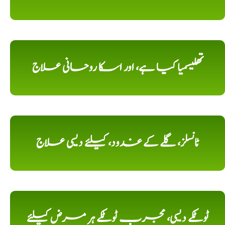
تھلیسمیا کیا ہے، اور اسکا روحانی علاج
ٹانسلز، گلے کے غدود، کیلئے دیسی علاج
ٹوٹکے دیسی، مجرب ٹوٹکے ہر مرض کیلئے