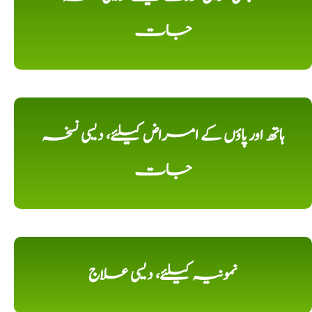
جات
ہاتھ اور پاؤں کے امراض کیلئے، دیسی نسخہ
جات
نمونیہ کیلئے، دیسی علاج