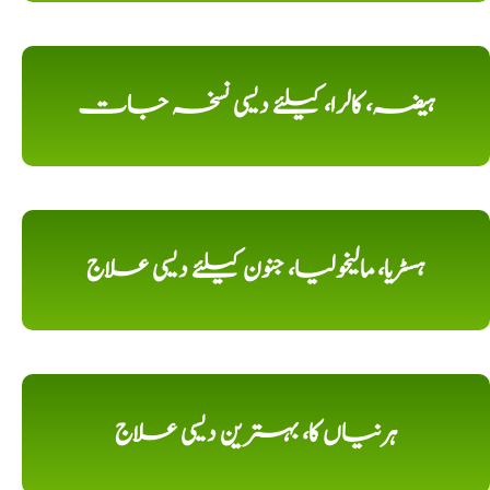
ہیضہ، کالرا، کیلئے دیسی نسخہ جات
ہسٹریا، مالیخولیا، جنون کیلئے دیسی علاج
ہرنیاں کا، بہترین دیسی علاج