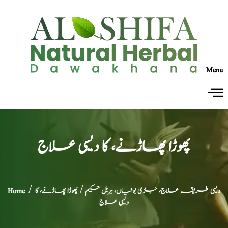
Menu
پھوڑا پھاڑنے، کا دیسی علاج
دیسی طریقہ علاج، جڑی بوٹیاں، ہربل حکیم
/ پھوڑا پھاڑنے، کا
/
Home
دیسی علاج