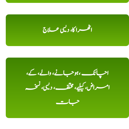
اٹھرا کا، دیسی علاج
اچانک ،ہوجانے، والے، کے،
امراض، کیلیے، مختلف، دیسی، نسخہ
جات