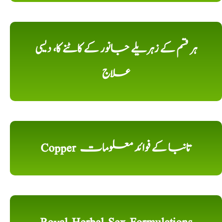
ہر قسم کے زہریلے جانور کے کاٹنے کا، دیسی
علاج
Copper تانبا کے فوائد معلومات