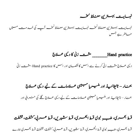
نہایت بہترین مغلظ نسخہ
نہایت بہترین مغلظ نسخہ نہایت بہترین مغلظ نسخہ آپ کی خدمت میں
حاضر ہے جس
مشت زنی کا دیسی علاج _______Hand practice
مشت زنی–Hand practice دیسی علاج مشت زنی کرنے سے اس کا نقصان اور اس کا
بخار – ٹائیفائیڈ اور ملیریا جیسی علامات کے لیے دیسی علاج
بخار – ٹائیفائیڈ اور ملیریا جیسی علامات کے لیے دیسی علاج گلے کی خرابی اور
قسط بحری، طبِ نبوی قسط البحری، قسط شیریں، قسط عربی، كشطت، قشطت
قسط بحری، طبِ نبوی قسط البحری، قسط شیریں، قسط عربی، كشطت، قشطت قسط بحری ہمارے