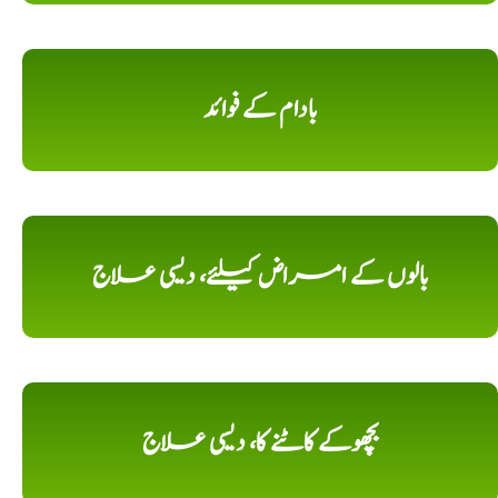
بادام کے فوائد
بالوں کے امراض کیلئے، دیسی علاج
بچھوکے کاٹنے کا، دیسی علاج