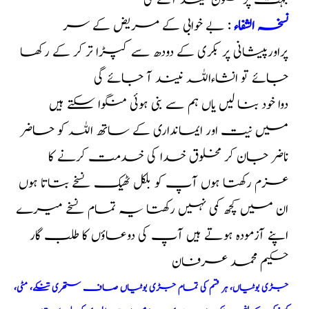
بہت پرسکون نیند آئے گی
نسخہ الشفاء
: بے خوابی کے مریض کے سر
پراورپیشانی پر بکری کے دودھ سے کپڑا تر کر کے رکھا
جائے تو انشاءاللہ نیند آ جائے گی
دوا خود بنا لیں یاں ہم سے بنی ہوئی منگوا سکتے ہیں
میں نیت اور ایمانداری کے ساتھ اللہ کو حاضر
ناضر جان کر مخلوق خدا کی خدمت کرنے کا
عزم رکھتا ہوں آپ کو بلکل ٹھیک نسخے بتاتا ہوں
ان میں کچھ کمی نہیں رکھتا یہ تمام نسخے میرے
اپنے آزمودہ ہوتے ہیں آپ کی دوعاؤں کا طلب گار
حکیم محمد عرفان
جڑی بوٹیاں، ہر قسم کی تمام جڑی بوٹیاں صاف ستھری تنکے، مٹی،