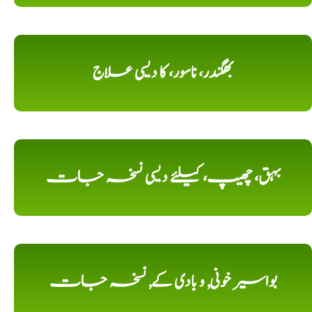
بھگندر، ناسور، کا دیسی علاج
بہق، چھیپ، کیلئے دیسی نسخہ جات
بواسیر خونی, و بادی کے, نسخہ جات