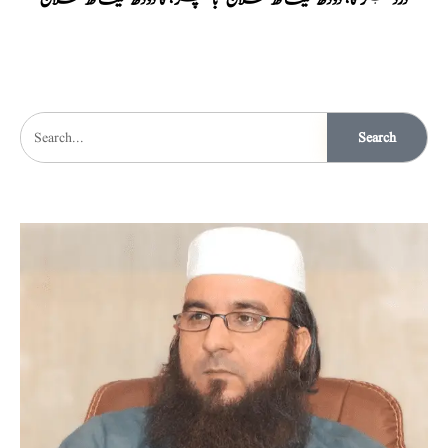
درد جگر کا، دودھ کیساتھ علاج
بالچھڑ، کا دودھ کیساتھ علاج
Search