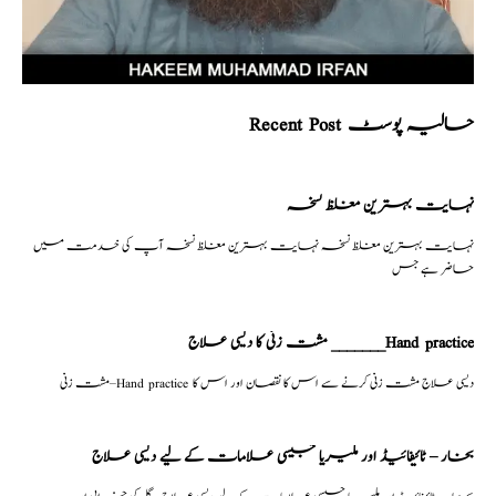
Recent Post حالیہ پوسٹ
نہایت بہترین مغلظ نسخہ
نہایت بہترین مغلظ نسخہ نہایت بہترین مغلظ نسخہ آپ کی خدمت میں
حاضر ہے جس
مشت زنی کا دیسی علاج _______Hand practice
مشت زنی–Hand practice دیسی علاج مشت زنی کرنے سے اس کا نقصان اور اس کا
بخار – ٹائیفائیڈ اور ملیریا جیسی علامات کے لیے دیسی علاج