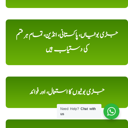
جڑی بوٹیاں، پاکستانی، انڈین، تمام ہر قسم
کی دستیاب ہیں
جڑی بوٹیوں کا استعمال، اور فوائد
Need Help?
Chat with
us