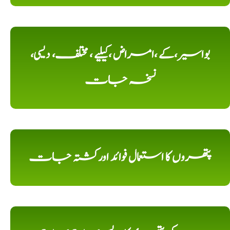
بواسیر،کے ،امراض ،کیلیے ، مختلف، دیسی،
نسخہ جات
پتھروں کا استعمال فوائد اورکشتہ جات