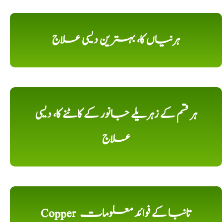
ہرنیاں کا، بہترین دیسی علاج
ہر قسم کے زہریلے جانور کے کاٹنے کا، دیسی
علاج
Copper تانبا کے فوائد معلومات