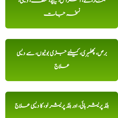
بخار،کے، امراض، کیلیے، مختلف، دیسی،
نسخہ جات
برص، پھلہری، کیلئے جڑی بوٹیوں، سے دیسی
علاج
بلڈ پریشر ہائی، اور بلڈ پریشر لو، کا دیسی علاج