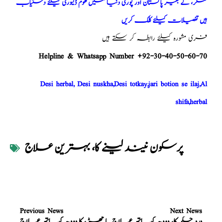
کنکر، کے بغیر پاکستان اور پوری دنیا میں ھوم ڈلیوری کیلئے دستیاب
ہیں تفصیلات کیلئے کلک کریں
فری مشورہ کیلئے رابطہ کر سکتے ہیں
Helpline & Whatsapp Number +92-30-40-50-60-70
Desi herbal, Desi nuskha,Desi totkay,jari botion se ilaj,Al
shifa,herbal
پرسکون نیند لینے کا، بہترین علاج
Previous News
Next News