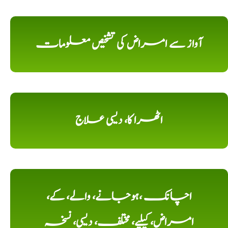
آواز سے امراض کی تشخیص معلومات
اٹھرا کا، دیسی علاج
اچانک ،ہوجانے، والے، کے،
امراض، کیلیے، مختلف، دیسی، نسخہ