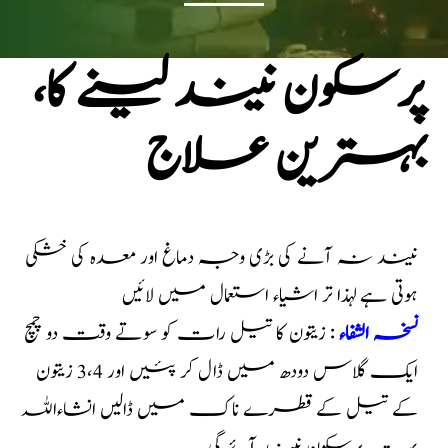
پرسکون نیند لینے کا،
بہترین علاج
نیند نہ آنے کی بڑی وجہ دماغ اور معدہ کی خشکی
ہوتی ہے لہذا تر اشیاء استعمال میں لائیں
نسخہ الشفاء
: زیتون کا تیل رات کو سوتے وقت دو چمچ
ایک گلاس دودھ میں ڈال کر پئیں اور 3،4 زیتون
کے تیل کے قطرے ناک میں ڈالیں انشاءاللہ