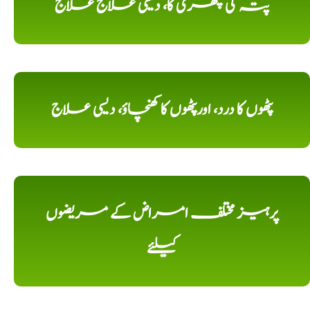
پتہ کی پتھری کا، دیسی علاج علاج
پٹھوں کا درد، اورپٹھوں کا کھنچاؤ، دیسی علاج
پرہیز مختلف امراض کے مریضوں
کیلئے