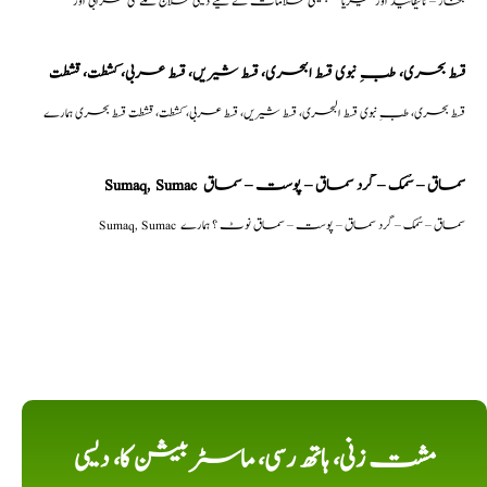
بخار – ٹائیفائیڈ اور ملیریا جیسی علامات کے لیے دیسی علاج گلے کی خرابی اور
قسط بحری، طبِ نبوی قسط البحری، قسط شیریں، قسط عربی، كشطت، قشطت
قسط بحری، طبِ نبوی قسط البحری، قسط شیریں، قسط عربی، كشطت، قشطت قسط بحری ہمارے
Sumaq, Sumac سماق – سُمک – گرد سماق – پوست – سماق
Sumaq, Sumac سماق – سُمک – گرد سماق – پوست – سماق نوٹ ؟ ہمارے
مشت زنی، ہاتھ رسی، ماسٹر بیشن کا، دیسی