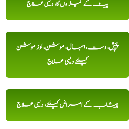
پیٹ کے کیڑ وں کا، دیسی علاج
پیچش، دست، اسہال، موشن، لوز موشن
کیلئے دیسی علاج
پیشاب کے امراض کیلئے، دیسی علاج