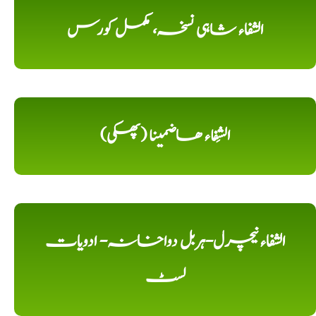
الشفاء شاہی نسخہ، مکمل کورس
الشِفاء ھاضمینا (پھکی)
الشفاء نیچرل-ہربل دواخانہ- ادویات
لسٹ