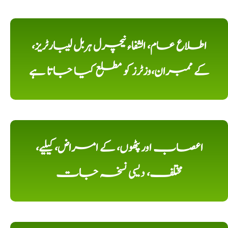
اطلاع عام، الشفاء نیچرل ہربل لیبارٹریز،
کے ممبران،وزٹرز کو مطلع کیا جاتا ہے
اعصاب اور پٹھوں، کے امراض، کیلیے،
مختلف، دیسی نسخہ جات