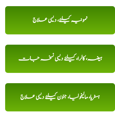
نمونیہ کیلئے، دیسی علاج
ہیضہ، کالرا، کیلئے دیسی نسخہ جات
ہسٹریا، مالیخولیا، جنون کیلئے دیسی علاج