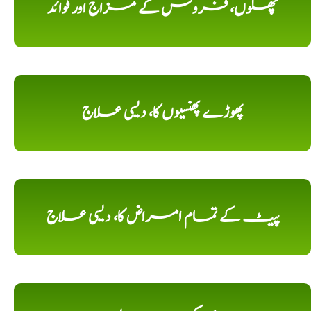
پھلوں، فروٹس کے مزاج اور فوائد
پھوڑے پھنسیوں کا، دیسی علاج
پیٹ کے تمام امراض کا، دیسی علاج