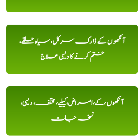
آنکھو ں کے ڈارک سرکل، سیاہ حلقے،
ختم کرنے کا دیسی علاج
آنکھوں ،کے،امراض،کیلیے، مختلف، دیسی،
نسخہ جات