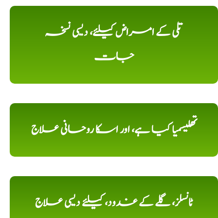
تلی کے امراض کیلئے، دیسی نسخہ
جات
تھلیسمیا کیا ہے، اور اسکا روحانی علاج
ٹانسلز، گلے کے غدود، کیلئے دیسی علاج