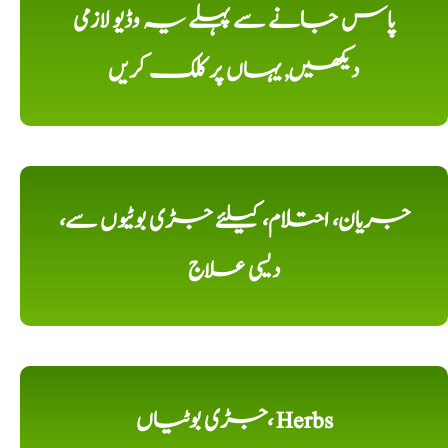
پاس جانے سے پہلے یہ وڈیو لازمی
دیکھیں, یہاں پر کلک کریں
جریان، احتلام، کیلئے جڑی بوٹیوں سے،
دیسی علاج
جڑی بوٹیاں، Herbs