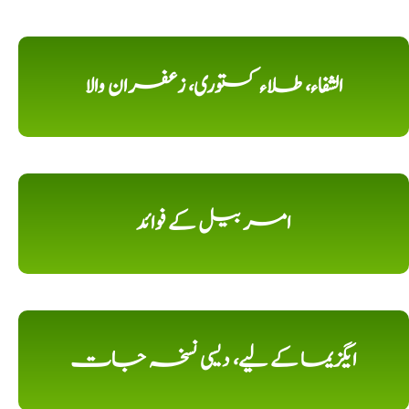
الشفاء، طلاء کستوری، زعفران والا
امر بیل کے فوائد
ایگزیما کے لیے، دیسی نسخہ جات