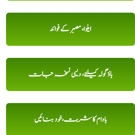
ایلوا، مصبر کے فوائد
باؤ گولہ کیلئے، دیسی نسخہ جات
بادام کا شربت،خود بنائیں