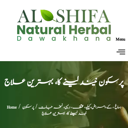
Menu
پرسکون نیند لینے کا، بہترین علاج
دماغ ، کے،امراض،کیلیے، مختلف، دیسی، نسخہ جات
/ پرسکون
/
Home
نیند لینے کا، بہترین علاج