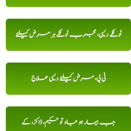
ٹوٹکے دیسی، مجرب ٹوٹکے ہر مرض کیلئے
ٹی بی، مرض کیلئے دیسی علاج
جب بیمار ہو جاو تو حکیم، ڈاکڑ، کے