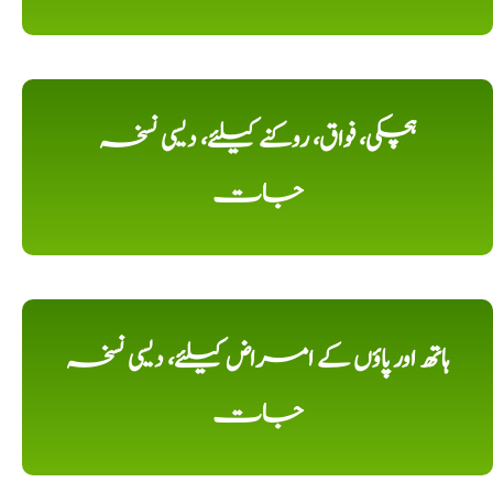
ہچکی، فواق، روکنے کیلئے، دیسی نسخہ
جات
ہاتھ اور پاؤں کے امراض کیلئے، دیسی نسخہ
جات