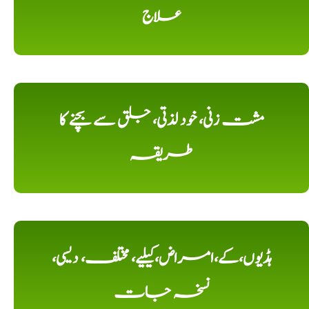
علاج
مشت زنی، خود لذتی، جلق سے بچنے کا
طریقہ
ہڈیوں،کے،امراض،کیلیے، مختلف، دیسی،
نسخہ جات