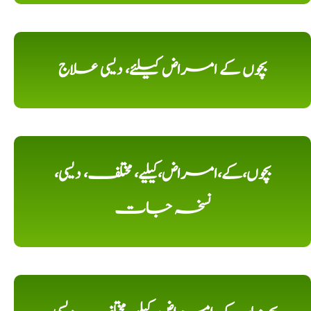
بچوں کے امراض کیلئے، دیسی علاج
بچوں،کے،امراض،کیلیے، مختلف، دیسی،
نسخہ جات