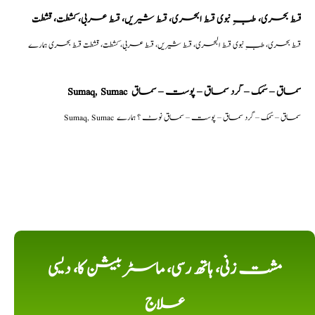
قسط بحری، طبِ نبوی قسط البحری، قسط شیریں، قسط عربی، كشطت، قشطت
قسط بحری، طبِ نبوی قسط البحری، قسط شیریں، قسط عربی، كشطت، قشطت قسط بحری ہمارے
Sumaq, Sumac سماق – سُمک – گرد سماق – پوست – سماق
Sumaq, Sumac سماق – سُمک – گرد سماق – پوست – سماق نوٹ ؟ ہمارے
مشت زنی، ہاتھ رسی، ماسٹر بیشن کا، دیسی
علاج