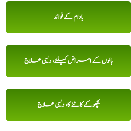
بادام کے فوائد
بالوں کے امراض کیلئے، دیسی علاج
بچھوکے کاٹنے کا، دیسی علاج