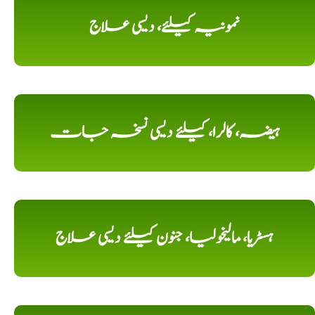
نمونیہ کیلئے، دیسی علاج
ہیضہ، کالرا، کیلئے دیسی نسخہ جات
ہسٹریا، مالیخولیا، جنون کیلئے دیسی علاج