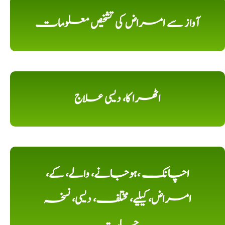
آواز سے امراض کی تشخیص معلومات
اٹھرا کا، دیسی علاج
اچانک ،ہوجانے، والے، کے،
امراض، کیلیے، مختلف، دیسی، نسخہ
جات