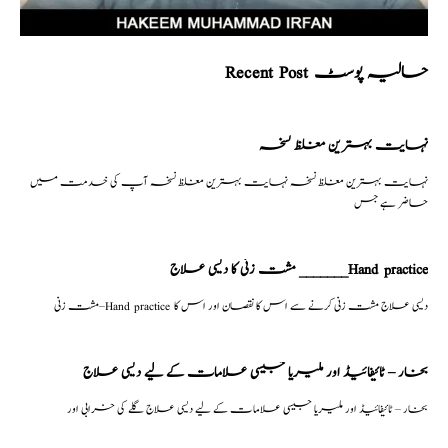
Recent Post حالیہ پوسٹ
نہایت بہترین مغلظ نسخہ
نہایت بہترین مغلظ نسخہ نہایت بہترین مغلظ نسخہ آپ کی خدمت میں
حاضر ہے جس
مشت زنی کا دیسی علاج _______Hand practice
مشت زنی–Hand practice دیسی علاج مشت زنی کرنے سے اس کا نقصان اور اس کا
بخار – ٹائیفائیڈ اور ملیریا جیسی علامات کے لیے دیسی علاج
بخار – ٹائیفائیڈ اور ملیریا جیسی علامات کے لیے دیسی علاج گلے کی خرابی اور