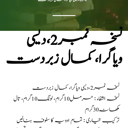
نسخہ نمبر2،دیسی
ویاگرا، کمال زبردست
نسخہ نمبر2،دیسی ویاگرا، کمال زبردست
نسخہ الشفاء : حرمل10گرام، لونگ10گرام، تال
مکھانہ30گرام
ترکیب تیاری : تمام ادویہ کا سفوف بنالیں