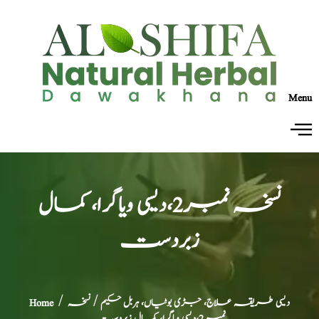
Menu
نسخہ نمبر2،دیسی ویاگرا، کمال
زبردست
دیسی طریقہ علاج، جڑی بوٹیاں، ہربل حکیم
/ نسخہ
/
Home
نمبر2،دیسی ویاگرا، کمال زبردست