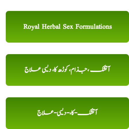
Royal Herbal Sex Formulations
آتشک ،جذام، کوڑھ کا، دیسی علاج
آتشک-کا،-دیسی-علاج