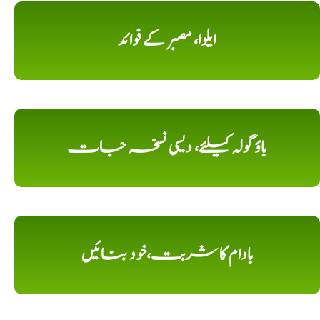
ایلوا، مصبر کے فوائد
باؤ گولہ کیلئے، دیسی نسخہ جات
بادام کا شربت،خود بنائیں