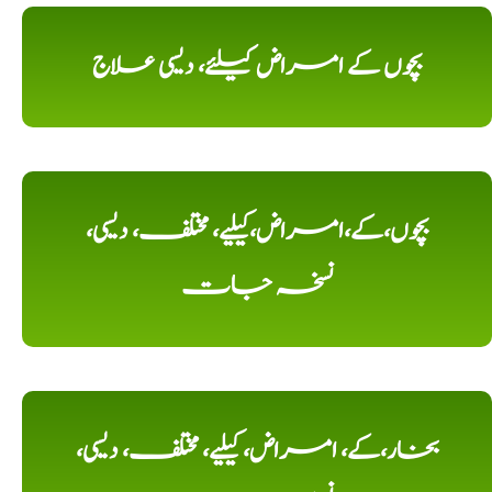
بچوں کے امراض کیلئے، دیسی علاج
بچوں،کے،امراض،کیلیے، مختلف، دیسی،
نسخہ جات
بخار،کے، امراض، کیلیے، مختلف، دیسی،