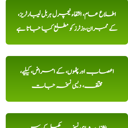
اطلاع عام، الشفاء نیچرل ہربل لیبارٹریز،
کے ممبران،وزٹرز کو مطلع کیا جاتا ہے
اعصاب اور پٹھوں، کے امراض، کیلیے،
مختلف، دیسی نسخہ جات