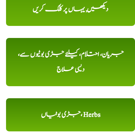
دیکھیں, یہاں پر کلک کریں
جریان، احتلام، کیلئے جڑی بوٹیوں سے،
دیسی علاج
جڑی بوٹیاں، Herbs