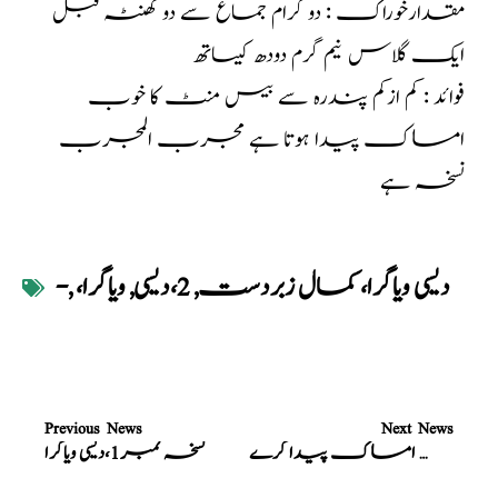
مقدارخوراک : دو گرام جماع سے دو گھنٹہ قبل
ایک گلاس نیم گرم دودھ کیساتھ
فوائد : کم ازکم پندرہ سے بیس منٹ کا خوب
امساک پیدا ہوتا ہے مجرب المجرب
نسخہ ہے
،دیسی ویاگرا، کمال زبردست
,
2،دیسی
,
ویاگرا
,
-
Previous News
Next News
نسخہ نمبر3،دیسی ویاگرا، خوب امساک پیدا کرے
نسخہ نمبر1،دیسی ویاگرا