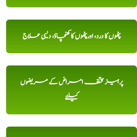
پٹھوں کا درد، اورپٹھوں کا کھنچاؤ، دیسی علاج
پرہیز مختلف امراض کے مریضوں
کیلئے