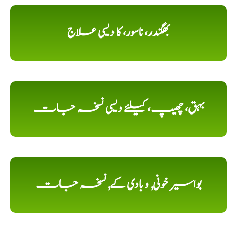
بھگندر، ناسور، کا دیسی علاج
بہق، چھیپ، کیلئے دیسی نسخہ جات
بواسیر خونی, و بادی کے, نسخہ جات