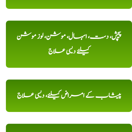
پیچش، دست، اسہال، موشن، لوز موشن
کیلئے دیسی علاج
پیشاب کے امراض کیلئے، دیسی علاج