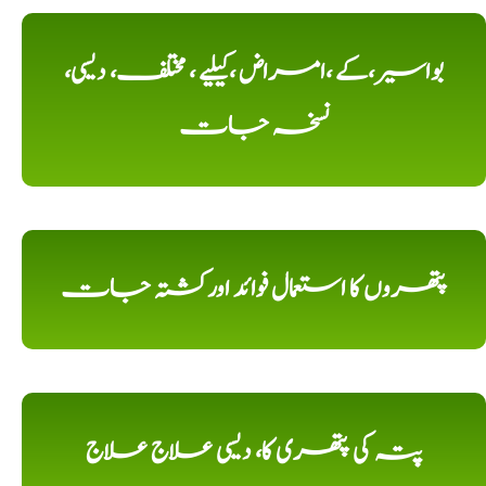
بواسیر،کے ،امراض ،کیلیے ، مختلف، دیسی،
نسخہ جات
پتھروں کا استعمال فوائد اورکشتہ جات
پتہ کی پتھری کا، دیسی علاج علاج