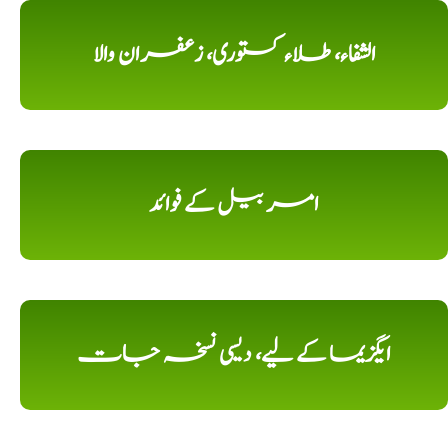
الشفاء، طلاء کستوری، زعفران والا
امر بیل کے فوائد
ایگزیما کے لیے، دیسی نسخہ جات