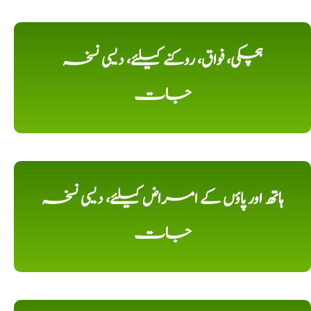
ہچکی، فواق، روکنے کیلئے، دیسی نسخہ
جات
ہاتھ اور پاؤں کے امراض کیلئے، دیسی نسخہ
جات