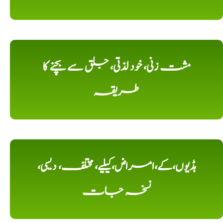
مشت زنی، خود لذتی، جلق سے بچنے کا
طریقہ
ہڈیوں،کے،امراض،کیلیے، مختلف، دیسی،
نسخہ جات