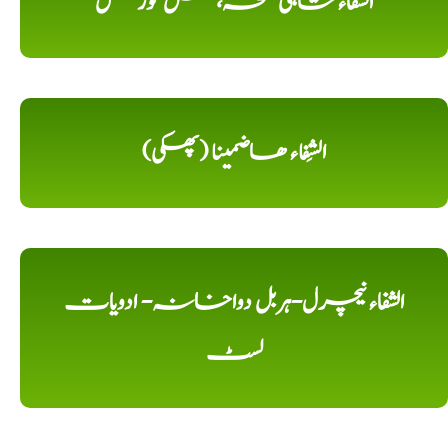
الشفاء شاہی نسخہ، مکمل کورس
الشِفاء ھاضمینا (پھکی)
الشفاء نیچرل-ہربل دواخانہ- ادویات
لسٹ