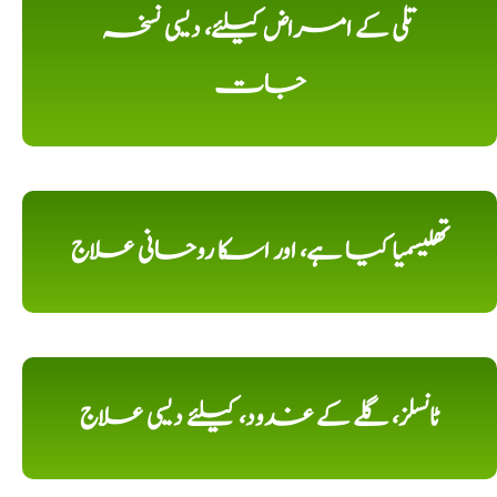
تلی کے امراض کیلئے، دیسی نسخہ
جات
تھلیسمیا کیا ہے، اور اسکا روحانی علاج
ٹانسلز، گلے کے غدود، کیلئے دیسی علاج