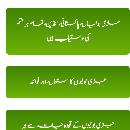
جڑی بوٹیاں، پاکستانی، انڈین، تمام ہر قسم
کی دستیاب ہیں
جڑی بوٹیوں کا استعمال، اور فوائد
جڑی بوٹیوں کے قہوہ جات، سے ہر