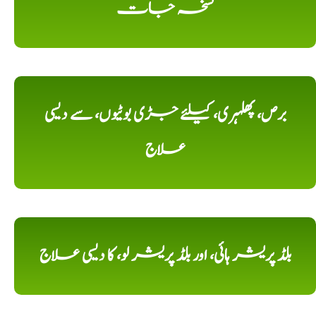
نسخہ جات
برص، پھلہری، کیلئے جڑی بوٹیوں، سے دیسی
علاج
بلڈ پریشر ہائی، اور بلڈ پریشر لو، کا دیسی علاج