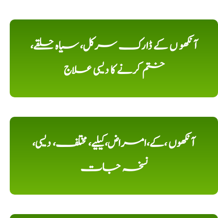
آنکھو ں کے ڈارک سرکل، سیاہ حلقے،
ختم کرنے کا دیسی علاج
آنکھوں ،کے،امراض،کیلیے، مختلف، دیسی،
نسخہ جات