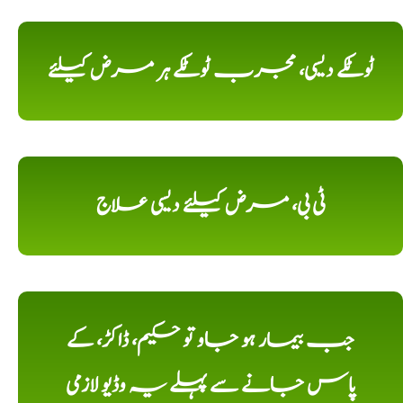
ٹوٹکے دیسی، مجرب ٹوٹکے ہر مرض کیلئے
ٹی بی، مرض کیلئے دیسی علاج
جب بیمار ہو جاو تو حکیم، ڈاکڑ، کے
پاس جانے سے پہلے یہ وڈیو لازمی