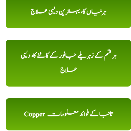
ہرنیاں کا، بہترین دیسی علاج
ہر قسم کے زہریلے جانور کے کاٹنے کا، دیسی
علاج
Copper تانبا کے فوائد معلومات