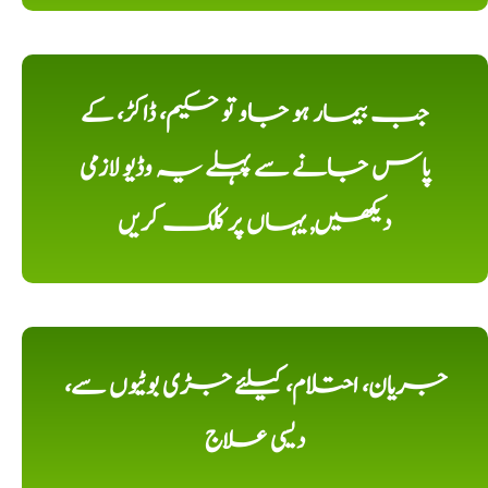
جب بیمار ہو جاو تو حکیم، ڈاکڑ، کے
پاس جانے سے پہلے یہ وڈیو لازمی
دیکھیں, یہاں پر کلک کریں
جریان، احتلام، کیلئے جڑی بوٹیوں سے،
دیسی علاج