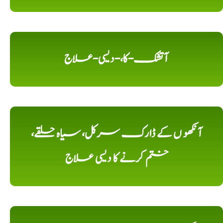
آتشک-کا،-دیسی-علاج
آنکھو ں کے ڈارک سرکل، سیاہ حلقے،
ختم کرنے کا دیسی علاج