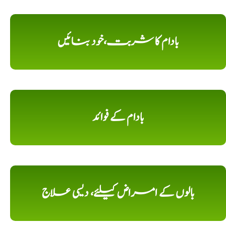
بادام کا شربت،خود بنائیں
بادام کے فوائد
بالوں کے امراض کیلئے، دیسی علاج