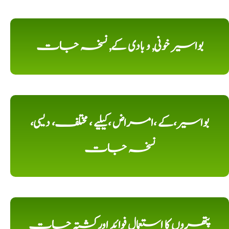
بواسیر خونی, و بادی کے, نسخہ جات
بواسیر،کے ،امراض ،کیلیے ، مختلف، دیسی،
نسخہ جات
پتھروں کا استعمال فوائد اورکشتہ جات