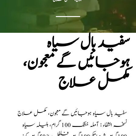
سفید بال سیاہ
ہوجائیں گے معجون،
مکمل علاج
سفید بال سیاہ ہوجائیں گے معجون، مکمل علاج
نسخہ الشفاء : آملہ خشک 100 گرام، ہلیلہ سیاہ