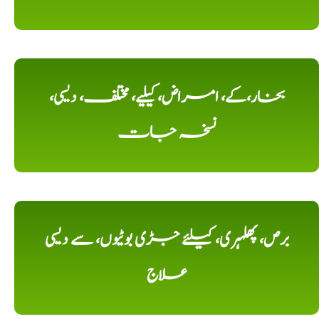
بخار،کے، امراض، کیلیے، مختلف، دیسی،
نسخہ جات
برص، پھلہری، کیلئے جڑی بوٹیوں، سے دیسی
علاج