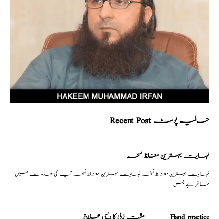
Recent Post حالیہ پوسٹ
نہایت بہترین مغلظ نسخہ
نہایت بہترین مغلظ نسخہ نہایت بہترین مغلظ نسخہ آپ کی خدمت میں
حاضر ہے جس
مشت زنی کا دیسی علاج _______Hand practice