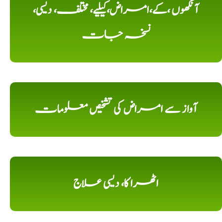
آنکھوں ،کے،امراض،کیلیے، مختلف، دیسی،
نسخہ جات
آواز سے امراض کی تشخیص معلومات
اٹھرا کا، دیسی علاج