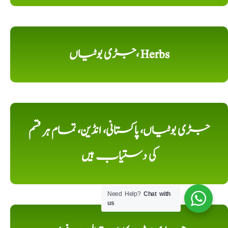
جڑی بوٹیاں، Herbs
جڑی بوٹیاں، پاکستانی، انڈین، تمام ہر قسم
کی دستیاب ہیں
Need Help?
Chat with
us