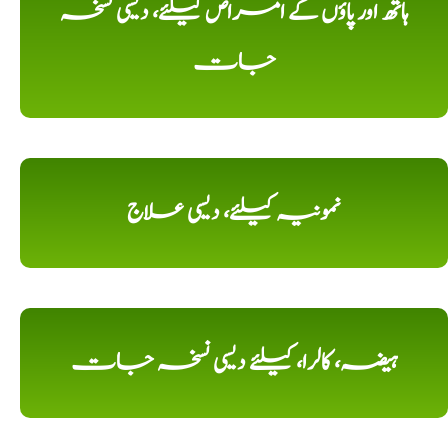
ہاتھ اور پاؤں کے امراض کیلئے، دیسی نسخہ
جات
نمونیہ کیلئے، دیسی علاج
ہیضہ، کالرا، کیلئے دیسی نسخہ جات