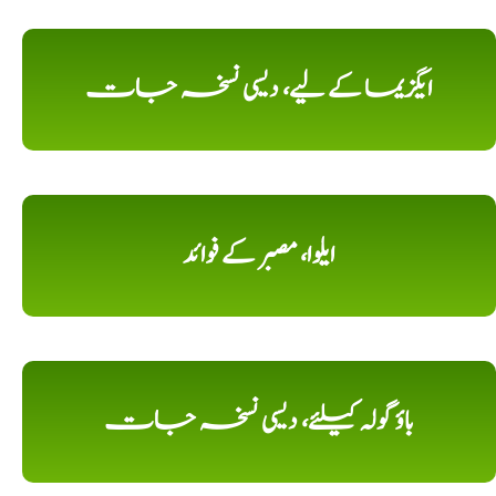
ایگزیما کے لیے، دیسی نسخہ جات
ایلوا، مصبر کے فوائد
باؤ گولہ کیلئے، دیسی نسخہ جات