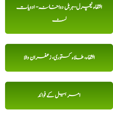
الشفاء نیچرل-ہربل دواخانہ- ادویات
لسٹ
الشفاء، طلاء کستوری، زعفران والا
امر بیل کے فوائد