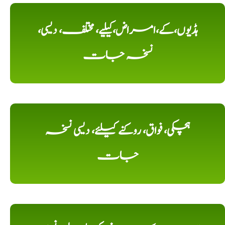
ہڈیوں،کے،امراض،کیلیے، مختلف، دیسی،
نسخہ جات
ہچکی، فواق، روکنے کیلئے، دیسی نسخہ
جات