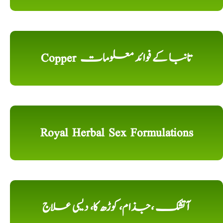
Copper تانبا کے فوائد معلومات
Royal Herbal Sex Formulations
آتشک ،جذام، کوڑھ کا، دیسی علاج