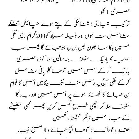
100گرام، ثنامکی100گرام، فلفل دراز50گرام، کوزہ
مصری 1 کلو
ترکیب تیاری : ثنامکی کے پتے ہونے چاہیئں تنکے
شامل نہ ہوں اور ہلیلہ سیاہ کو200گرام دیسی گھی
میں ہلکا سا بھون لیں بریاں ہوجائے گا پھر سب
ادویہ کا باریک سفوف بنالیں اور کوزہ مصری
باریک کرکے اس میں آدھا کلو پانی شامل
کرکے ہلکی آنچ پر دس منٹ تک پکائیں اس کا قوام
بن جائے گا ٹھنڈا ہونے پر اس میں ادویہ کا
سفوف ملا کر اچھی طرح مکس کریں پھر کسی شیشے
کے جار میں ڈالکر محفوظ رکھیں
مقدارخوراک : آدھا چمچ چائے والا صبح نہار