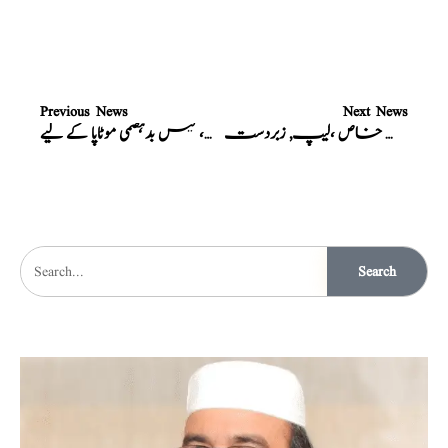
Previous News
Next News
طلاء عضو خاص ،لیپ, زبردست
نسخہ،گیس بدہضمی موٹاپا کے لیے
Search