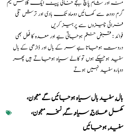
منہ اور شام پانچ بجے خالی پیٹ ایک گلاس نیم
گرم دودھ سے کھائیں دوماہ تک بادی اور ترش تلی
فرائی چیزوں سے پرہیز کریں
فوائد : قبض ختم ہوجاتی ہے اور معدہ کا فّعل بھی
دروست ہوجاتا ہے سر کے بال اور ڈاڑھی کے بال
سفید ہوچکے ہوں تو کالے سیاہ ہوجاتے ہیں پھر
دوبارہ سفید نہیں ہوتے
بال
,
سفید بال سیاہ ہوجائیں گے معجون،
مکمل علاج
,
سیاہ
,
گے
,
نسخہ معجون،
سفید
,
ہوجائیں