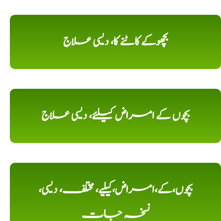
بچھوکے کاٹنے کا، دیسی علاج
بچوں کے امراض کیلئے، دیسی علاج
بچوں،کے،امراض،کیلیے، مختلف، دیسی،
نسخہ جات