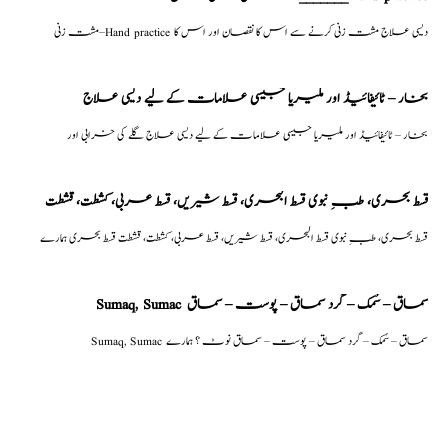
مشت زنی–Hand practice دیسی علاج مشت زنی کرنے سے اس کا نقصان اور اس کا
بخار – ٹائیفائیڈ اور ملیریا جیسی علامات کے لیے دیسی علاج
بخار – ٹائیفائیڈ اور ملیریا جیسی علامات کے لیے دیسی علاج گلے کی خرابی اور
قسط بحری، طبِ نبوی قسط البحری، قسط شیریں، قسط عربی، كشطت، قشطت
قسط بحری، طبِ نبوی قسط البحری، قسط شیریں، قسط عربی، كشطت، قشطت قسط بحری ہمارے
Sumaq, Sumac سماق – سُمک – گرد سماق – پوست – سماق
Sumaq, Sumac سماق – سُمک – گرد سماق – پوست – سماق نوٹ ؟ ہمارے