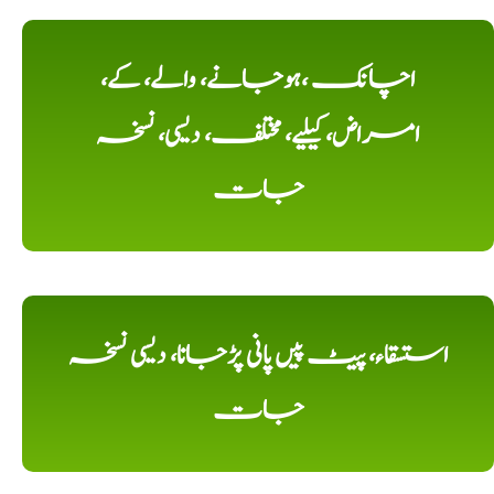
اچانک ،ہوجانے، والے، کے،
امراض، کیلیے، مختلف، دیسی، نسخہ
جات
استسقاء، پیٹ پیں پانی پڑجانا، دیسی نسخہ
جات