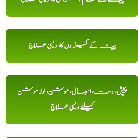
پیٹ کے کیڑ وں کا، دیسی علاج
پیچش، دست، اسہال، موشن، لوز موشن
کیلئے دیسی علاج