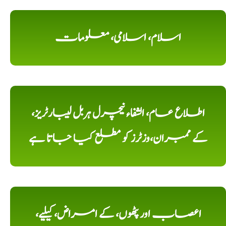
اسلام، اسلامی، معلومات
اطلاع عام، الشفاء نیچرل ہربل لیبارٹریز،
کے ممبران،وزٹرز کو مطلع کیا جاتا ہے
اعصاب اور پٹھوں، کے امراض، کیلیے،