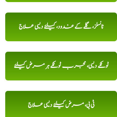
ٹانسلز، گلے کے غدود، کیلئے دیسی علاج
ٹوٹکے دیسی، مجرب ٹوٹکے ہر مرض کیلئے
ٹی بی، مرض کیلئے دیسی علاج