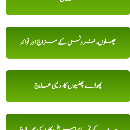
پھلوں، فروٹس کے مزاج اور فوائد
پھوڑے پھنسیوں کا، دیسی علاج
پیٹ کے تمام امراض کا، دیسی علاج