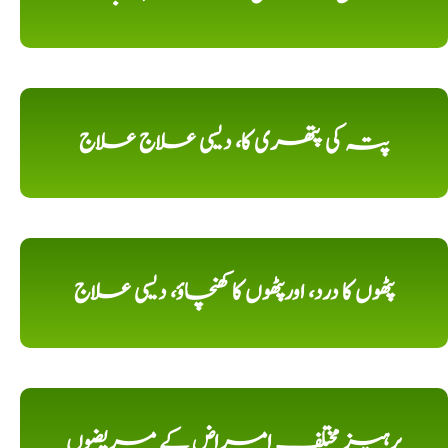
پتہ کی پتھری کا، دیسی علاج علاج
پٹھوں کا درد، اورپٹھوں کا کھنچاؤ، دیسی علاج
پرہیز مختلف امراض کے مریضوں