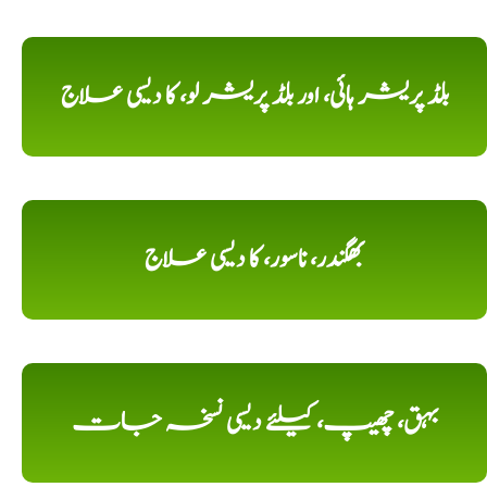
بلڈ پریشر ہائی، اور بلڈ پریشر لو، کا دیسی علاج
بھگندر، ناسور، کا دیسی علاج
بہق، چھیپ، کیلئے دیسی نسخہ جات