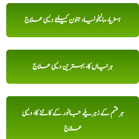
ہسٹریا، مالیخولیا، جنون کیلئے دیسی علاج
ہرنیاں کا، بہترین دیسی علاج
ہر قسم کے زہریلے جانور کے کاٹنے کا، دیسی
علاج