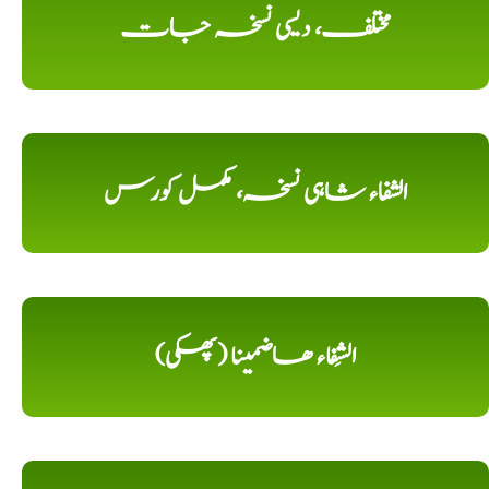
مختلف، دیسی نسخہ جات
الشفاء شاہی نسخہ، مکمل کورس
الشِفاء ھاضمینا (پھکی)