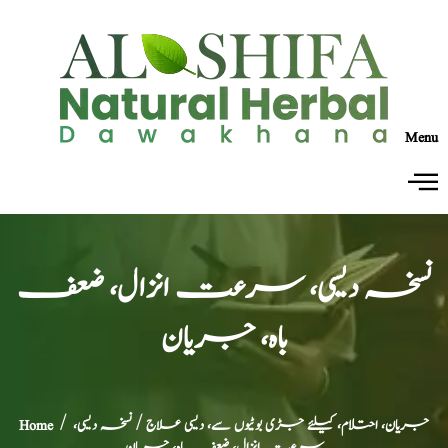
Menu
نسخہ دیسی، سرعت انزال، ضعف
باہ، جریان
جریان، احتلام، کیلئے جڑی بوٹیوں سے، دیسی علاج
/ نسخہ دیسی،
/
Home
سرعت انزال، ضعف باہ، جریان