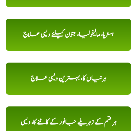
ہسٹریا، مالیخولیا، جنون کیلئے دیسی علاج
ہرنیاں کا، بہترین دیسی علاج
ہر قسم کے زہریلے جانور کے کاٹنے کا، دیسی