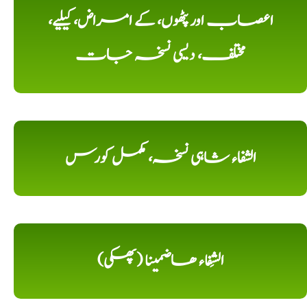
اعصاب اور پٹھوں، کے امراض، کیلیے،
مختلف، دیسی نسخہ جات
الشفاء شاہی نسخہ، مکمل کورس
الشِفاء ھاضمینا (پھکی)