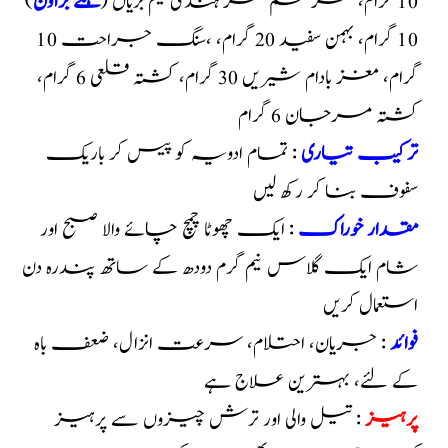
10 گرام، مغز تخم تمر ہندی نیم بریاں (
ہلکے براؤن
)
10 گرام، بہمن سفید 20 گرام، ،سنگ جراحت 10
گرام، مغز بادام شیریں 30 گرام، کشتہ قلعی 6 گرام،
کشتہ مرجان 6 گرام
ترکیب تیاری
: تمام ادویہ کو پیس کر باریک
سفوف بنا کر رکھ لیں
مقدار خوراک
: ایک چھوٹا چمچ چائے والا صبح اور
شام ایک گلاس نیم گرم دودھ کے ساتھ پندرہ دن
استعمال کریں
فوائد
: جریان، احتلام، سرعت انزال، ضعف باہ
کے لئے، بہترین علاج ہے
پرہیز
: تیل والی اور ترش چیزوں سے پرہیز