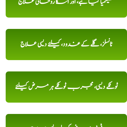
تھلیسمیا کیا ہے، اور اسکا روحانی علاج
ٹانسلز، گلے کے غدود، کیلئے دیسی علاج
ٹوٹکے دیسی، مجرب ٹوٹکے ہر مرض کیلئے