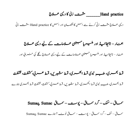
مشت زنی کا دیسی علاج _______Hand practice
مشت زنی–Hand practice دیسی علاج مشت زنی کرنے سے اس کا نقصان اور اس کا
بخار – ٹائیفائیڈ اور ملیریا جیسی علامات کے لیے دیسی علاج
بخار – ٹائیفائیڈ اور ملیریا جیسی علامات کے لیے دیسی علاج گلے کی خرابی اور
قسط بحری، طبِ نبوی قسط البحری، قسط شیریں، قسط عربی، كشطت، قشطت
قسط بحری، طبِ نبوی قسط البحری، قسط شیریں، قسط عربی، كشطت، قشطت قسط بحری ہمارے
Sumaq, Sumac سماق – سُمک – گرد سماق – پوست – سماق
Sumaq, Sumac سماق – سُمک – گرد سماق – پوست – سماق نوٹ ؟ ہمارے