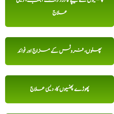
پسلیوں کے نیچے کا درد ذات الجنب، دیسی
علاج
پھلوں، فروٹس کے مزاج اور فوائد
پھوڑے پھنسیوں کا، دیسی علاج