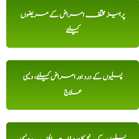
پرہیز مختلف امراض کے مریضوں
کیلئے
پسلیوں کے درد اور امراض کیلئے، دیسی
علاج