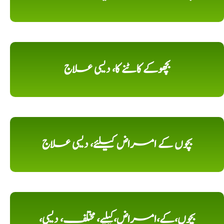
بچھوکے کاٹنے کا، دیسی علاج
بچوں کے امراض کیلئے، دیسی علاج
بچوں،کے،امراض،کیلیے، مختلف، دیسی،