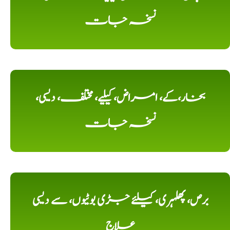
نسخہ جات
بخار،کے، امراض، کیلیے، مختلف، دیسی،
نسخہ جات
برص، پھلہری، کیلئے جڑی بوٹیوں، سے دیسی
علاج