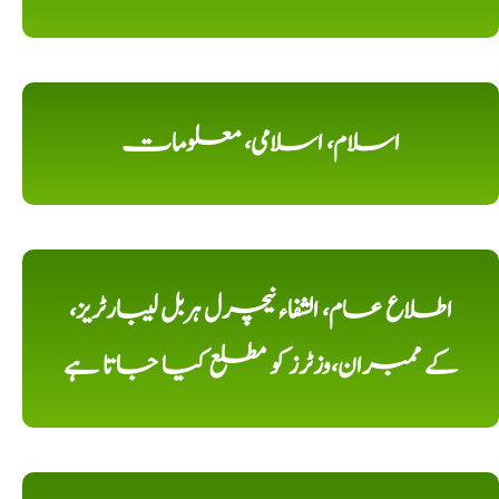
اسلام، اسلامی، معلومات
اطلاع عام، الشفاء نیچرل ہربل لیبارٹریز،
کے ممبران،وزٹرز کو مطلع کیا جاتا ہے