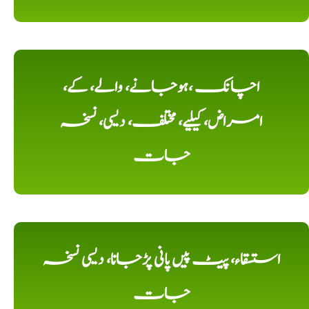
اچانک ،ہوجانے، والے، کے،
امراض، کیلیے، مختلف، دیسی، نسخہ
جات
استسقاء، پیٹ پیں پانی پڑجانا، دیسی نسخہ
جات