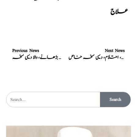
علاج
Previous News
Next News
جریان، احتلام، دیسی نسخہ خاص
شہوت بڑھانے، والا دیسی نسخہ
Search