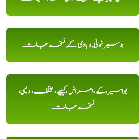
بواسیر خونی, و بادی کے, نسخہ جات
بواسیر،کے ،امراض ،کیلیے ، مختلف، دیسی،
نسخہ جات