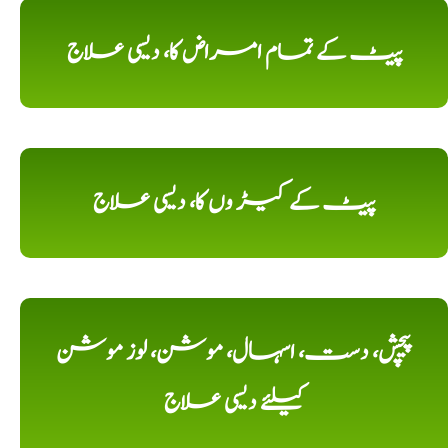
پیٹ کے تمام امراض کا، دیسی علاج
پیٹ کے کیڑ وں کا، دیسی علاج
پیچش، دست، اسہال، موشن، لوز موشن
کیلئے دیسی علاج