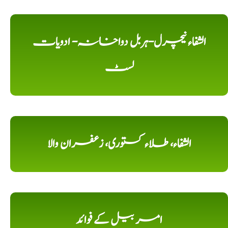
الشفاء نیچرل-ہربل دواخانہ- ادویات
لسٹ
الشفاء، طلاء کستوری، زعفران والا
امر بیل کے فوائد