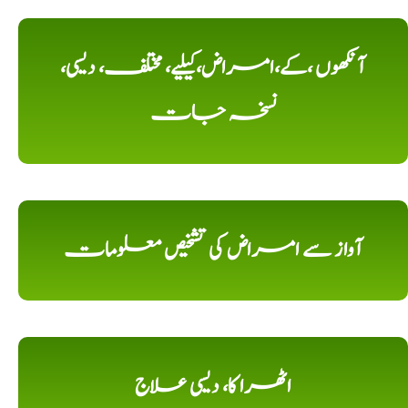
آنکھوں ،کے،امراض،کیلیے، مختلف، دیسی،
نسخہ جات
آواز سے امراض کی تشخیص معلومات
اٹھرا کا، دیسی علاج