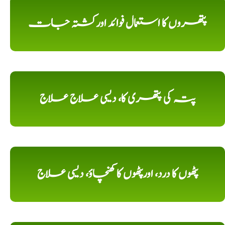
پتھروں کا استعمال فوائد اورکشتہ جات
پتہ کی پتھری کا، دیسی علاج علاج
پٹھوں کا درد، اورپٹھوں کا کھنچاؤ، دیسی علاج