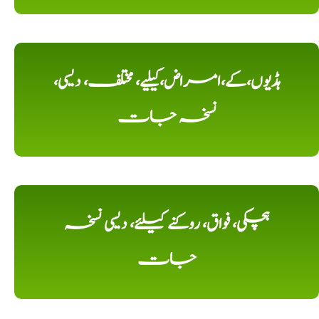
ہڈیوں،کے،امراض،کیلیے، مختلف، دیسی،
نسخہ جات
ہچکی، فواق، روکنے کیلئے، دیسی نسخہ
جات