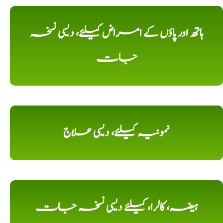
ہاتھ اور پاؤں کے امراض کیلئے، دیسی نسخہ
جات
نمونیہ کیلئے، دیسی علاج
ہیضہ، کالرا، کیلئے دیسی نسخہ جات