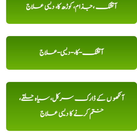
آتشک ،جذام، کوڑھ کا، دیسی علاج
آتشک-کا،-دیسی-علاج
آنکھو ں کے ڈارک سرکل، سیاہ حلقے،
ختم کرنے کا دیسی علاج