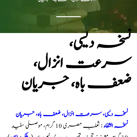
نسخہ دیسی،
سرعت انزال،
ضعف باہ، جریان
نسخہ دیسی، سرعت انزال، ضعف باہ، جریان
نسخہ الشفاء
: ثعلب مصری 10 گرام، موصلی سفید