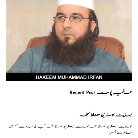
Recent Post حالیہ پوسٹ
نہایت بہترین مغلظ نسخہ
نہایت بہترین مغلظ نسخہ نہایت بہترین مغلظ نسخہ آپ کی خدمت میں
حاضر ہے جس