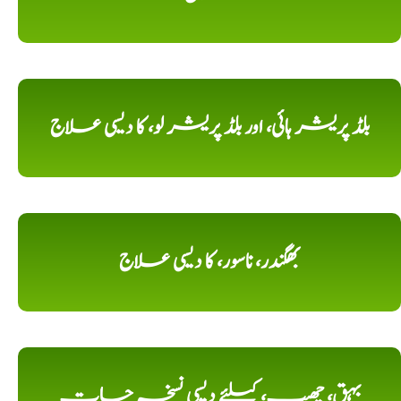
بلڈ پریشر ہائی، اور بلڈ پریشر لو، کا دیسی علاج
بھگندر، ناسور، کا دیسی علاج
بہق، چھیپ، کیلئے دیسی نسخہ جات