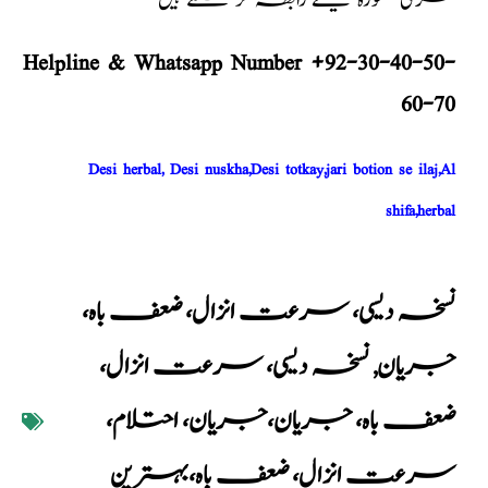
فری مشورہ کیلئے رابطہ کر سکتے ہیں
Helpline & Whatsapp Number +92-30-40-50-
60-70
Desi herbal, Desi nuskha,Desi totkay,jari botion se ilaj,Al
shifa,herbal
نسخہ دیسی، سرعت انزال، ضعف باہ،
جریان
,
نسخہ دیسی، سرعت انزال،
ضعف باہ، جریان،جریان، احتلام،
سرعت انزال، ضعف باہ،بہترین