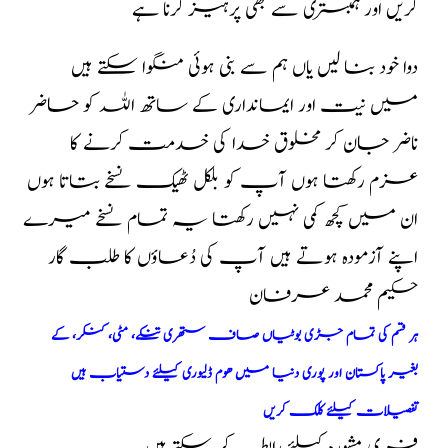
کریں اور ہمبستری سے بھی پرہیز کرنا ہے
دوا خود بنا لیں یاں ہم سے بنی ہوئی منگوا سکتے ہیں
میں نیت اور ایمانداری کے ساتھ اللہ کو حاضر
ناضر جان کر مخلوق خدا کی خدمت کرنے کا
عزم رکھتا ہوں آپ کو بلکل ٹھیک نسخے بتاتا ہوں
ان میں کچھ کمی نہیں رکھتا یہ تمام نسخے میرے
اپنے آزمودہ ہوتے ہیں آپ کی دُعاؤں کا طلب گار
حکیم محمد عرفان
ہر قسم کی تمام جڑی بوٹیاں صاف ستھری تنکے، مٹی، کنکر، کے
بغیر پاکستان اور پوری دنیا میں ھوم ڈلیوری کیلئے دستیاب ہیں
تفصیلات کیلئے کلک کریں