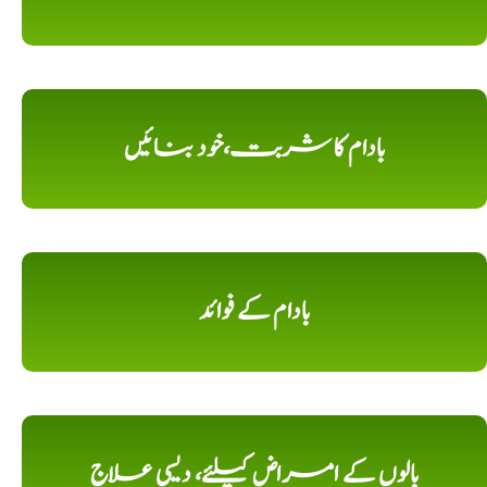
بادام کا شربت،خود بنائیں
بادام کے فوائد
بالوں کے امراض کیلئے، دیسی علاج