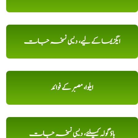
ایگزیما کے لیے، دیسی نسخہ جات
ایلوا، مصبر کے فوائد
باؤ گولہ کیلئے، دیسی نسخہ جات