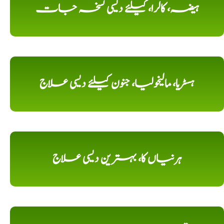
ہیضہ، کالرا، کیلئے دیسی نسخہ جات
ہسٹریا، مالیخولیا، جنون کیلئے دیسی علاج
ہرنیاں کا، بہترین دیسی علاج