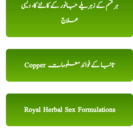
ہر قسم کے زہریلے جانور کے کاٹنے کا، دیسی
علاج
Copper تانبا کے فوائد معلومات
Royal Herbal Sex Formulations