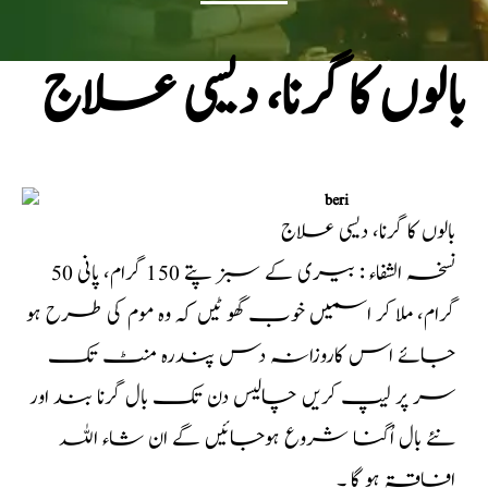
بالوں کا گرنا، دیسی علاج
بالوں کا گرنا، دیسی علاج
نسخہ الشفاء : بیری کے سبز پتے 150 گرام، پانی 50
گرام، ملا کر اسمیں خوب گھو ٹیں کہ وہ موم کی طرح ہو
جائے اس کاروزانہ دس پندرہ منٹ تک
سر پر لیپ کریں چالیس دن تک بال گرنا بند اور
نئے بال اُگنا شروع ہوجائیں گے ان شاء اللہ
افاقۃ ہو گا ۔