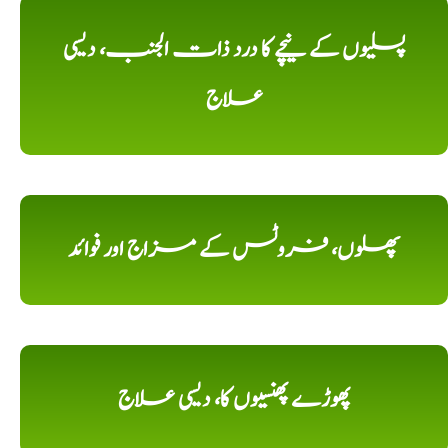
پسلیوں کے نیچے کا درد ذات الجنب، دیسی
علاج
پھلوں، فروٹس کے مزاج اور فوائد
پھوڑے پھنسیوں کا، دیسی علاج