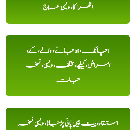
اٹھرا کا، دیسی علاج
اچانک ،ہوجانے، والے، کے،
امراض، کیلیے، مختلف، دیسی، نسخہ
جات
استسقاء، پیٹ پیں پانی پڑجانا، دیسی نسخہ