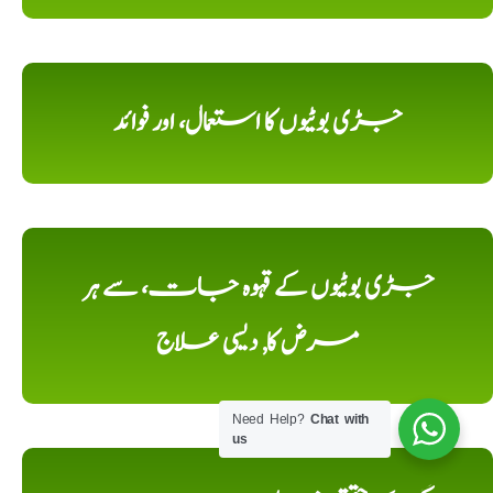
جڑی بوٹیوں کا استعمال، اور فوائد
جڑی بوٹیوں کے قہوہ جات، سے ہر
مرض کا, دیسی علاج
Need Help?
Chat with
us