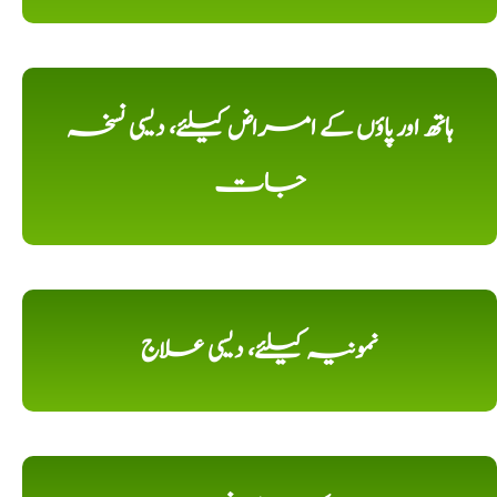
ہاتھ اور پاؤں کے امراض کیلئے، دیسی نسخہ
جات
نمونیہ کیلئے، دیسی علاج