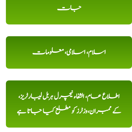
جات
اسلام، اسلامی، معلومات
اطلاع عام، الشفاء نیچرل ہربل لیبارٹریز،
کے ممبران،وزٹرز کو مطلع کیا جاتا ہے