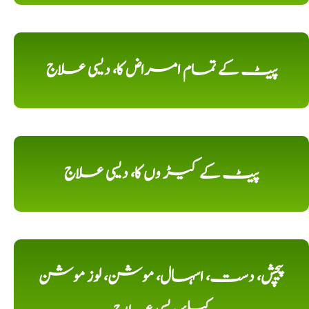
پیٹ کے تمام امراض کا، دیسی علاج
پیٹ کے کیڑ وں کا، دیسی علاج
پیچش، دست، اسہال، موشن، لوز موشن