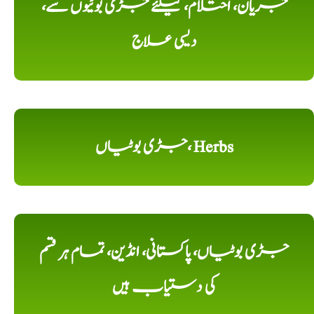
جریان، احتلام، کیلئے جڑی بوٹیوں سے،
دیسی علاج
جڑی بوٹیاں، Herbs
جڑی بوٹیاں، پاکستانی، انڈین، تمام ہر قسم
کی دستیاب ہیں