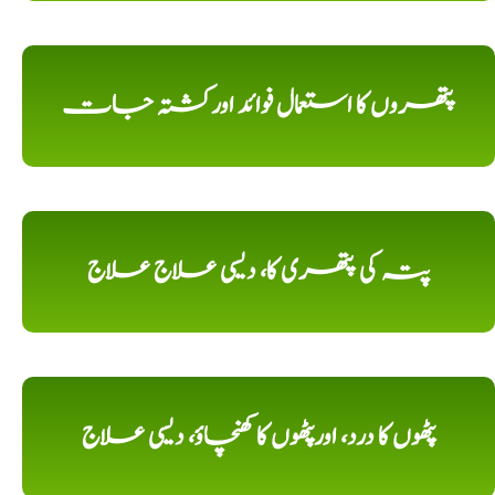
پتھروں کا استعمال فوائد اورکشتہ جات
پتہ کی پتھری کا، دیسی علاج علاج
پٹھوں کا درد، اورپٹھوں کا کھنچاؤ، دیسی علاج