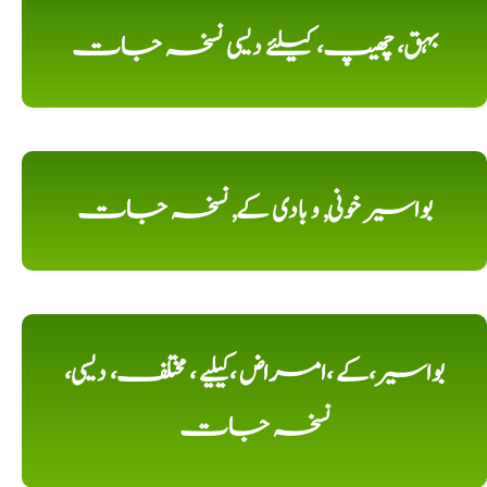
بہق، چھیپ، کیلئے دیسی نسخہ جات
بواسیر خونی, و بادی کے, نسخہ جات
بواسیر،کے ،امراض ،کیلیے ، مختلف، دیسی،
نسخہ جات