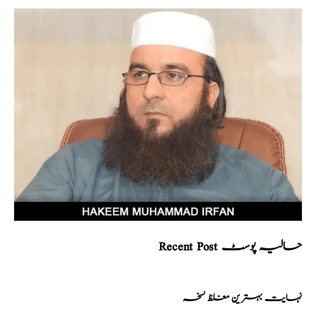
Recent Post حالیہ پوسٹ
نہایت بہترین مغلظ نسخہ