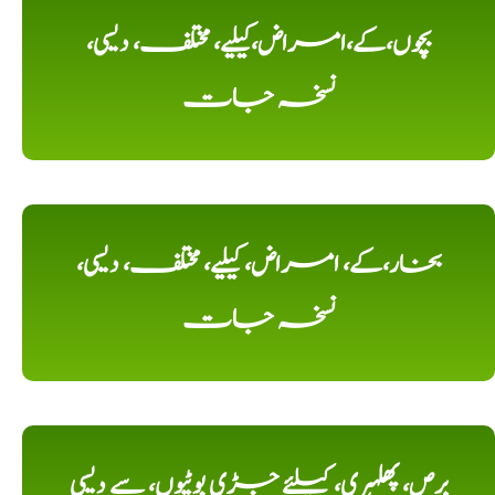
بچوں،کے،امراض،کیلیے، مختلف، دیسی،
نسخہ جات
بخار،کے، امراض، کیلیے، مختلف، دیسی،
نسخہ جات
برص، پھلہری، کیلئے جڑی بوٹیوں، سے دیسی