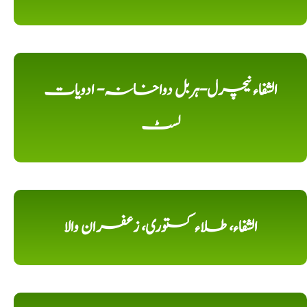
الشفاء نیچرل-ہربل دواخانہ- ادویات
لسٹ
الشفاء، طلاء کستوری، زعفران والا