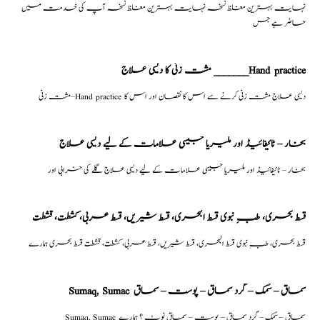
نہایت بہترین مغلظ نسخہ نہایت بہترین مغلظ نسخہ آپ کی خدمت میں
حاضر ہے جس
مشت زنی کا دیسی علاج _______Hand practice
مشت زنی–Hand practice دیسی علاج مشت زنی کرنے سے اس کا نقصان اور اس کا
بخار – ٹائیفائیڈ اور ملیریا جیسی علامات کے لیے دیسی علاج
بخار – ٹائیفائیڈ اور ملیریا جیسی علامات کے لیے دیسی علاج گلے کی خرابی اور
قسط بحری، طبِ نبوی قسط البحری، قسط شیریں، قسط عربی، كشطت، قشطت
قسط بحری، طبِ نبوی قسط البحری، قسط شیریں، قسط عربی، كشطت، قشطت قسط بحری ہمارے
Sumaq, Sumac سماق – سُمک – گرد سماق – پوست – سماق
Sumaq, Sumac سماق – سُمک – گرد سماق – پوست – سماق نوٹ ؟ ہمارے