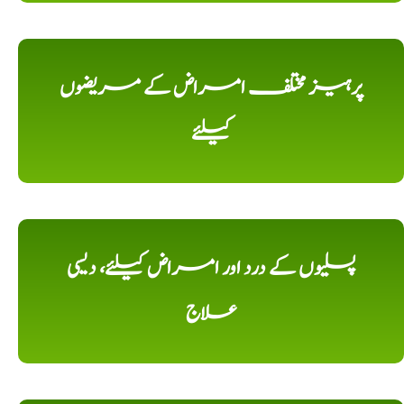
پرہیز مختلف امراض کے مریضوں
کیلئے
پسلیوں کے درد اور امراض کیلئے، دیسی
علاج