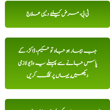
ٹی بی، مرض کیلئے دیسی علاج
جب بیمار ہو جاو تو حکیم، ڈاکڑ، کے
پاس جانے سے پہلے یہ وڈیو لازمی
دیکھیں, یہاں پر کلک کریں