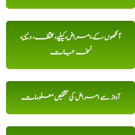
آنکھوں ،کے،امراض،کیلیے، مختلف، دیسی،
نسخہ جات
آواز سے امراض کی تشخیص معلومات