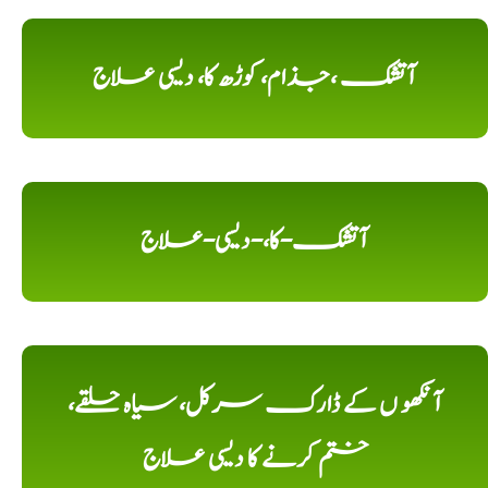
آتشک ،جذام، کوڑھ کا، دیسی علاج
آتشک-کا،-دیسی-علاج
آنکھو ں کے ڈارک سرکل، سیاہ حلقے،
ختم کرنے کا دیسی علاج