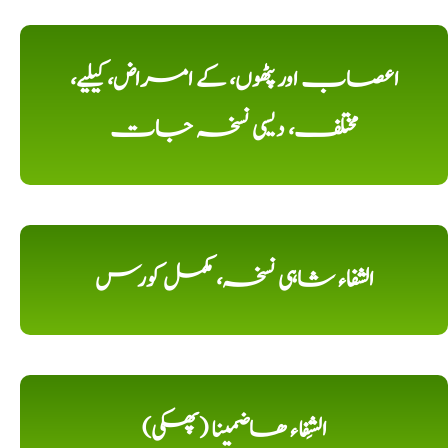
اعصاب اور پٹھوں، کے امراض، کیلیے،
مختلف، دیسی نسخہ جات
الشفاء شاہی نسخہ، مکمل کورس
الشِفاء ھاضمینا (پھکی)