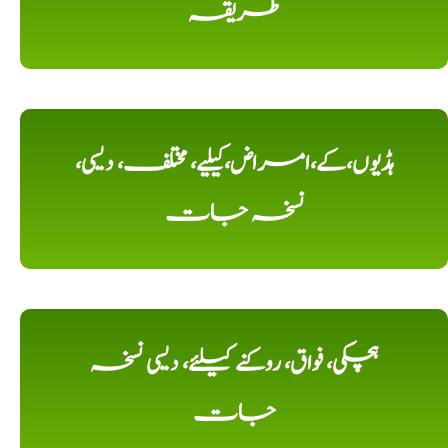
طریقہ
ہڈیوں،کے،امراض،کیلیے، مختلف، دیسی،
نسخہ جات
ہچکی، فواق، روکنے کیلئے، دیسی نسخہ
جات