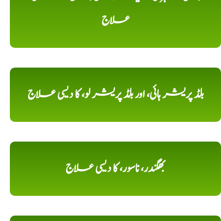
علاج
بلڈ پریشر ہائی، اور بلڈ پریشر لو، کا دیسی علاج
بھگندر، ناسور، کا دیسی علاج