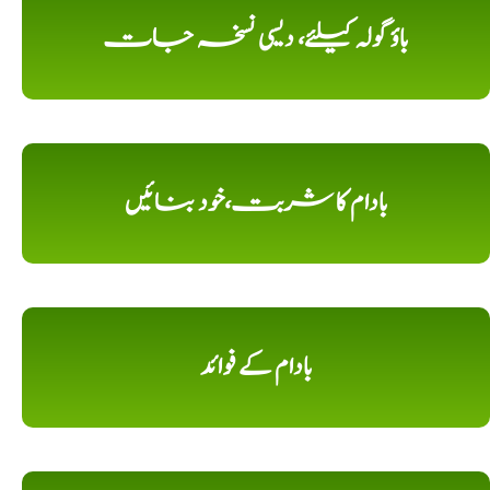
باؤ گولہ کیلئے، دیسی نسخہ جات
بادام کا شربت،خود بنائیں
بادام کے فوائد