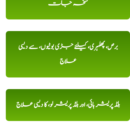
نسخہ جات
برص، پھلہری، کیلئے جڑی بوٹیوں، سے دیسی
علاج
بلڈ پریشر ہائی، اور بلڈ پریشر لو، کا دیسی علاج