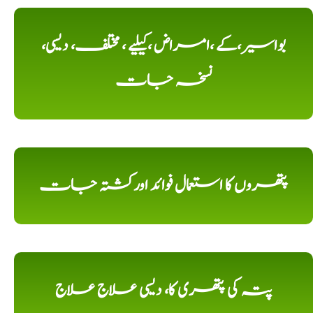
بواسیر،کے ،امراض ،کیلیے ، مختلف، دیسی،
نسخہ جات
پتھروں کا استعمال فوائد اورکشتہ جات
پتہ کی پتھری کا، دیسی علاج علاج