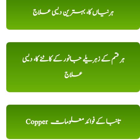
ہرنیاں کا، بہترین دیسی علاج
ہر قسم کے زہریلے جانور کے کاٹنے کا، دیسی
علاج
Copper تانبا کے فوائد معلومات