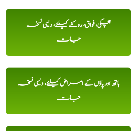
ہچکی، فواق، روکنے کیلئے، دیسی نسخہ
جات
ہاتھ اور پاؤں کے امراض کیلئے، دیسی نسخہ
جات