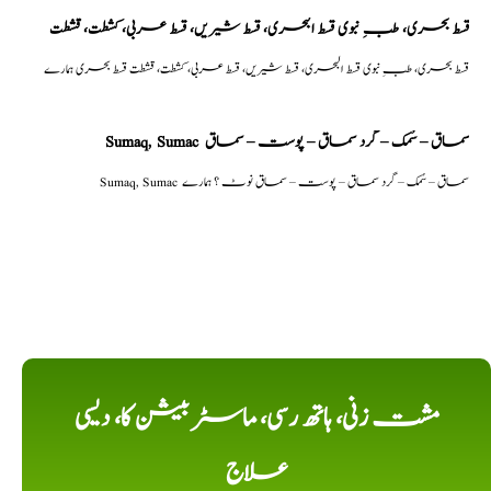
قسط بحری، طبِ نبوی قسط البحری، قسط شیریں، قسط عربی، كشطت، قشطت
قسط بحری، طبِ نبوی قسط البحری، قسط شیریں، قسط عربی، كشطت، قشطت قسط بحری ہمارے
Sumaq, Sumac سماق – سُمک – گرد سماق – پوست – سماق
Sumaq, Sumac سماق – سُمک – گرد سماق – پوست – سماق نوٹ ؟ ہمارے
مشت زنی، ہاتھ رسی، ماسٹر بیشن کا، دیسی
علاج