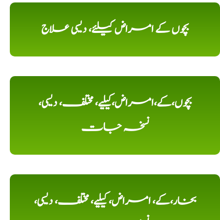
بچوں کے امراض کیلئے، دیسی علاج
بچوں،کے،امراض،کیلیے، مختلف، دیسی،
نسخہ جات
بخار،کے، امراض، کیلیے، مختلف، دیسی،