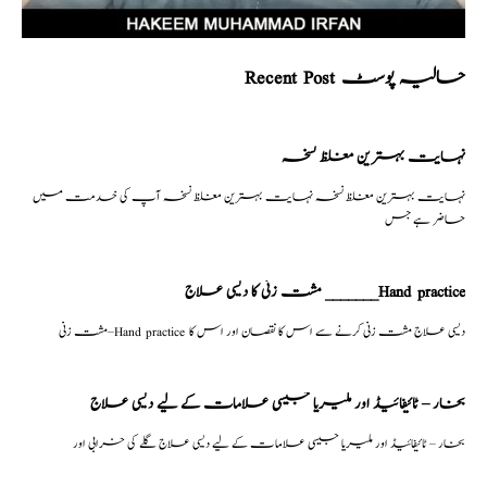
Recent Post حالیہ پوسٹ
نہایت بہترین مغلظ نسخہ
نہایت بہترین مغلظ نسخہ نہایت بہترین مغلظ نسخہ آپ کی خدمت میں
حاضر ہے جس
مشت زنی کا دیسی علاج _______Hand practice
مشت زنی–Hand practice دیسی علاج مشت زنی کرنے سے اس کا نقصان اور اس کا
بخار – ٹائیفائیڈ اور ملیریا جیسی علامات کے لیے دیسی علاج
بخار – ٹائیفائیڈ اور ملیریا جیسی علامات کے لیے دیسی علاج گلے کی خرابی اور