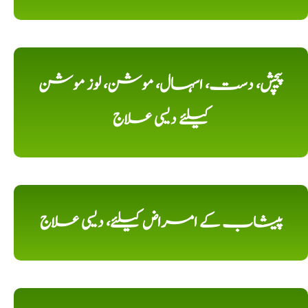
پیچش، دست، اسہال، موشن، لوز موشن
کیلئے دیسی علاج
پیشاب کے امراض کیلئے، دیسی علاج