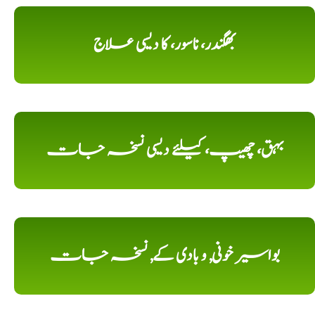
بھگندر، ناسور، کا دیسی علاج
بہق، چھیپ، کیلئے دیسی نسخہ جات
بواسیر خونی, و بادی کے, نسخہ جات