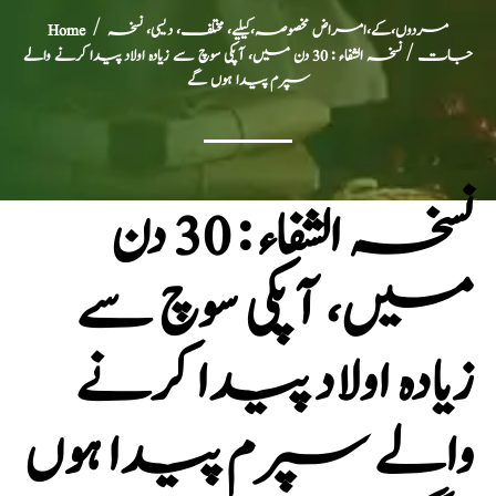
مردوں،کے،امراض مخصوصہ،کیلیے، مختلف، دیسی، نسخہ
/
Home
جات
/ نسخہ الشفاء : 30 دن میں، آپکی سوچ سے زیادہ اولاد پیدا کرنے والے
سپرم پیدا ہوں گے
نسخہ الشفاء : 30 دن
میں، آپکی سوچ سے
زیادہ اولاد پیدا کرنے
والے سپرم پیدا ہوں