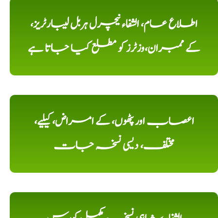
اطلاع عام، الشفاء نیچرل ہربل لیبارٹریز،
کے ممبران،وزٹرز کو مطلع کیا جاتا ہے
اعصاب اور پٹھوں، کے امراض، کیلیے،
مختلف، دیسی نسخہ جات