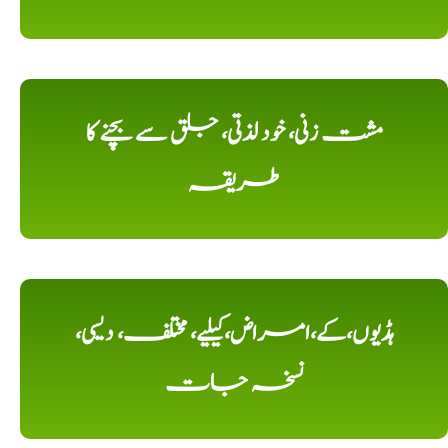
مشت زنی، خود لذتی، جلق سے بچنے کا
طریقہ
ہڈیوں،کے،امراض،کیلیے، مختلف، دیسی،
نسخہ جات