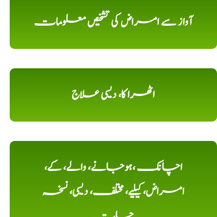
آواز سے امراض کی تشخیص معلومات
اٹھرا کا، دیسی علاج
اچانک ،ہوجانے، والے، کے،
امراض، کیلیے، مختلف، دیسی، نسخہ
جات