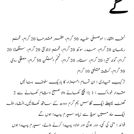
گے
نسخہ الشفاء : موصلی سفید 50 گرام، عقر قرحا 20 گرام، تخم
ریحان 20 گرام، سمندر سوکھ 20 گرام، تخم لاجونتی 20 گرام، سنگھاڑا 20
گرام، گوند کتیرا 20 گرام، ستاور 20 گرام، تخمم اٹنگن 50 گرام، مصطگی رومی
50 گرام، کشتہ قلعی 10 گرام
ترکیب تیاری : ان تمام اجزاء کا باریک سفوف بنا لیں
مقدار خوراک : 1 بڑا چمچ کھانے والا صبح وشام کھانے سے 2
گھنٹہ پہلے ایک گلاس نیم گرم دودھ کے ساتھ کھلائیں۔انشاء اللہ
ایک ماہ میں سوچ سے زیادہ سپرم پیدا ہوں گے
فوائد : منی کی کمی، دور ہوگی اور اولاد پیدا کرنے والے، سپرم پیدا ہوں