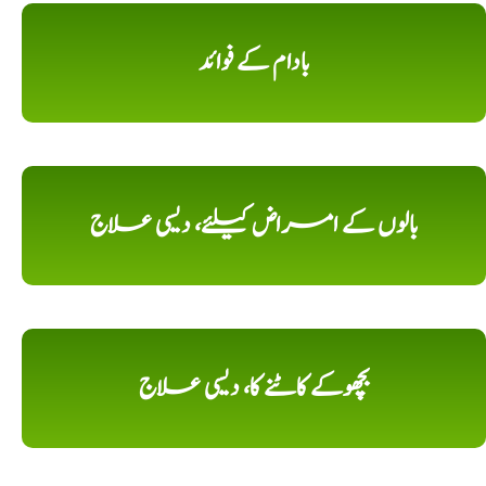
بادام کے فوائد
بالوں کے امراض کیلئے، دیسی علاج
بچھوکے کاٹنے کا، دیسی علاج