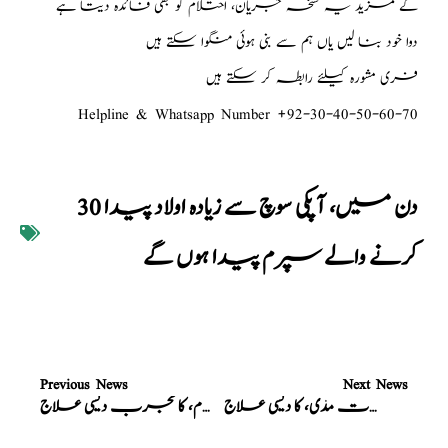
گے مزید یہ نسخہ جریان، احتلام کو بھی فائدہ دیتا ہے
دوا خود بنا لیں یاں ہم سے بنی ہوئی منگوا سکتے ہیں
فری مشورہ کیلئے رابطہ کر سکتے ہیں
Helpline & Whatsapp Number +92-30-40-50-60-70
30 دن میں، آپکی سوچ سے زیادہ اولاد پیدا
کرنے والے سپرم پیدا ہوں گے
Previous News
Next News
نسخہ الشفاء : جریان، احتلام، ذکاوتِ حس، کثرت مذی، کا دیسی علاج
نسخہ الشفاء : جریان، احتلام، کا مجرب دیسی علاج