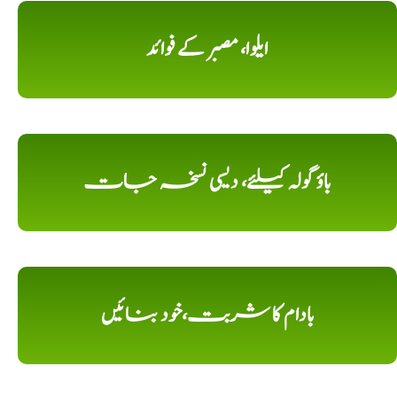
ایلوا، مصبر کے فوائد
باؤ گولہ کیلئے، دیسی نسخہ جات
بادام کا شربت،خود بنائیں