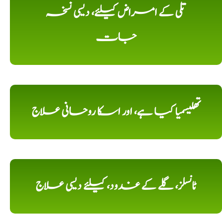
تلی کے امراض کیلئے، دیسی نسخہ
جات
تھلیسمیا کیا ہے، اور اسکا روحانی علاج
ٹانسلز، گلے کے غدود، کیلئے دیسی علاج