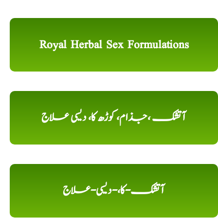
Royal Herbal Sex Formulations
آتشک ،جذام، کوڑھ کا، دیسی علاج
آتشک-کا،-دیسی-علاج