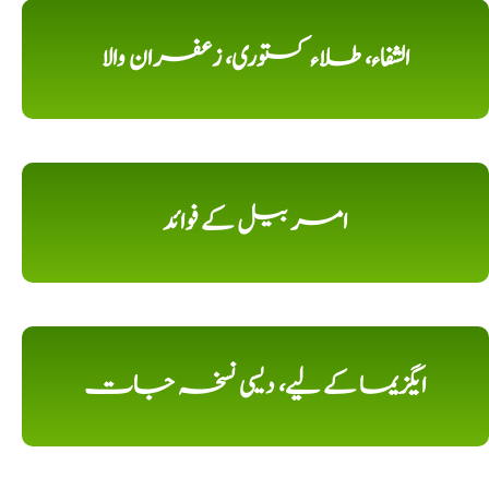
الشفاء، طلاء کستوری، زعفران والا
امر بیل کے فوائد
ایگزیما کے لیے، دیسی نسخہ جات