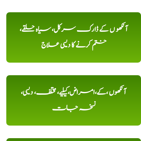
آنکھو ں کے ڈارک سرکل، سیاہ حلقے،
ختم کرنے کا دیسی علاج
آنکھوں ،کے،امراض،کیلیے، مختلف، دیسی،
نسخہ جات