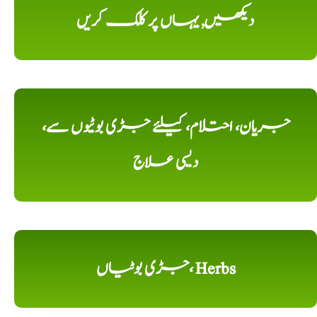
دیکھیں, یہاں پر کلک کریں
جریان، احتلام، کیلئے جڑی بوٹیوں سے،
دیسی علاج
جڑی بوٹیاں، Herbs