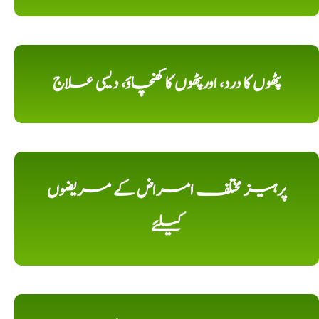
پٹھوں کا درد، اورپٹھوں کا کھنچاؤ، دیسی علاج
پرہیز مختلف امراض کے مریضوں
کیلئے