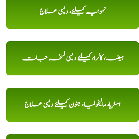
نمونیہ کیلئے، دیسی علاج
ہیضہ، کالرا، کیلئے دیسی نسخہ جات
ہسٹریا، مالیخولیا، جنون کیلئے دیسی علاج