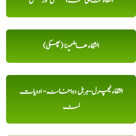
الشفاء شاہی نسخہ، مکمل کورس
الشِفاء ھاضمینا (پھکی)
الشفاء نیچرل-ہربل دواخانہ- ادویات
لسٹ