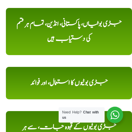
جڑی بوٹیاں، پاکستانی، انڈین، تمام ہر قسم
کی دستیاب ہیں
جڑی بوٹیوں کا استعمال، اور فوائد
Need Help?
Chat with
us
جڑی بوٹیوں کے قہوہ جات، سے ہر