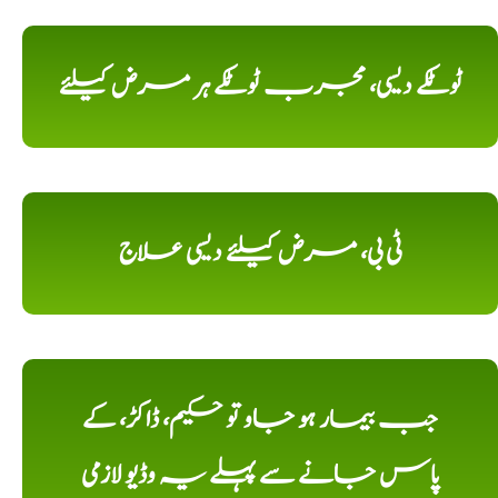
ٹوٹکے دیسی، مجرب ٹوٹکے ہر مرض کیلئے
ٹی بی، مرض کیلئے دیسی علاج
جب بیمار ہو جاو تو حکیم، ڈاکڑ، کے
پاس جانے سے پہلے یہ وڈیو لازمی