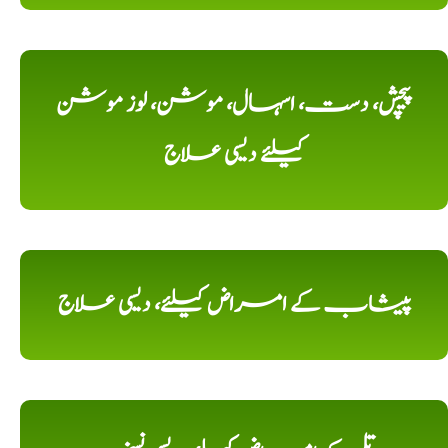
پیچش، دست، اسہال، موشن، لوز موشن
کیلئے دیسی علاج
پیشاب کے امراض کیلئے، دیسی علاج