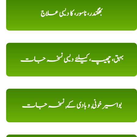
بھگندر، ناسور، کا دیسی علاج
بہق، چھیپ، کیلئے دیسی نسخہ جات
بواسیر خونی, و بادی کے, نسخہ جات