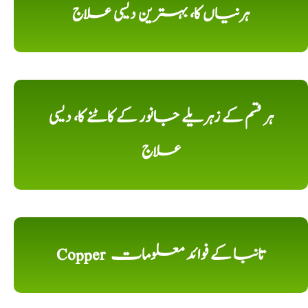
ہرنیاں کا، بہترین دیسی علاج
ہر قسم کے زہریلے جانور کے کاٹنے کا، دیسی
علاج
Copper تانبا کے فوائد معلومات