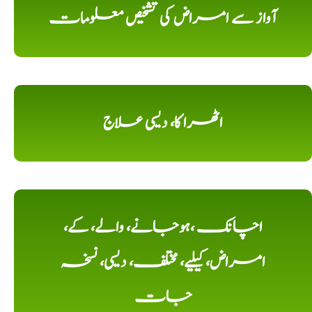
آواز سے امراض کی تشخیص معلومات
اٹھرا کا، دیسی علاج
اچانک ،ہوجانے، والے، کے،
امراض، کیلیے، مختلف، دیسی، نسخہ
جات