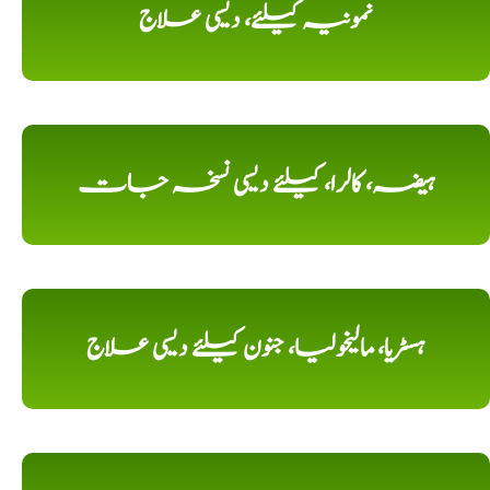
نمونیہ کیلئے، دیسی علاج
ہیضہ، کالرا، کیلئے دیسی نسخہ جات
ہسٹریا، مالیخولیا، جنون کیلئے دیسی علاج