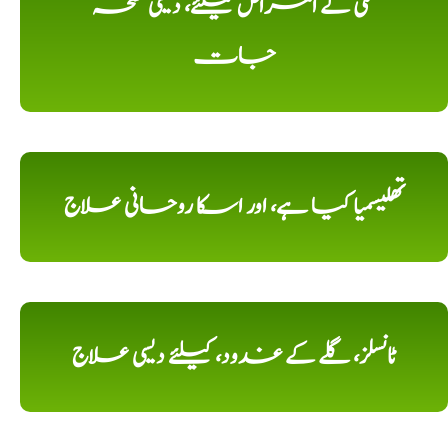
تلی کے امراض کیلئے، دیسی نسخہ
جات
تھلیسمیا کیا ہے، اور اسکا روحانی علاج
ٹانسلز، گلے کے غدود، کیلئے دیسی علاج