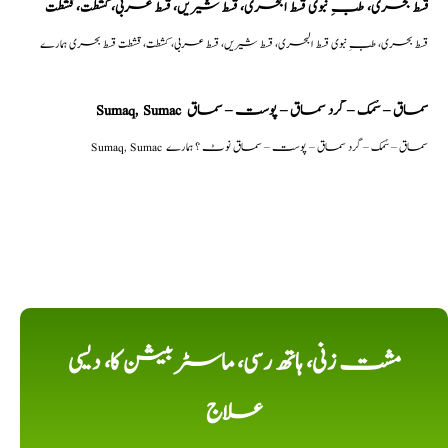
قسط بحری، طبِ نبوی قسط البحری، قسط شیریں، قسط عربی، كشطت، قشطت
قسط بحری، طبِ نبوی قسط البحری، قسط شیریں، قسط عربی، كشطت، قشطت قسط بحری ہمارے
Sumaq, Sumac سماق – سُمک – گرد سماق – پوست – سماق
Sumaq, Sumac سماق – سُمک – گرد سماق – پوست – سماق نوٹ ؟ ہمارے
مشت زنی، ہاتھ رسی، ماسٹر بیشن کا، دیسی
علاج