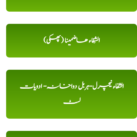
الشِفاء ھاضمینا (پھکی)
الشفاء نیچرل-ہربل دواخانہ- ادویات
لسٹ