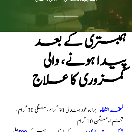
ہمبستری کے بعد
پیدا ہونے، والی
کمزوری کا علاج
نسخہ الشفاء
: برادہ عود ہندی 30 گرام، مصطگی 30 گرام،
تخم اوٹنگن 10 گرام