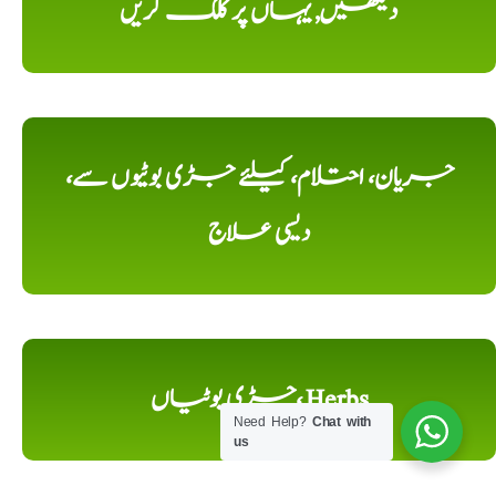
دیکھیں, یہاں پر کلک کریں
جریان، احتلام، کیلئے جڑی بوٹیوں سے،
دیسی علاج
جڑی بوٹیاں، Herbs
Need Help?
Chat with
us