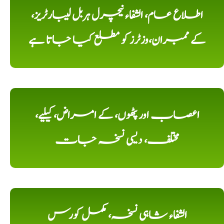
اطلاع عام، الشفاء نیچرل ہربل لیبارٹریز،
کے ممبران،وزٹرز کو مطلع کیا جاتا ہے
اعصاب اور پٹھوں، کے امراض، کیلیے،
مختلف، دیسی نسخہ جات
الشفاء شاہی نسخہ، مکمل کورس