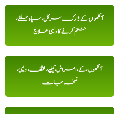
آنکھو ں کے ڈارک سرکل، سیاہ حلقے،
ختم کرنے کا دیسی علاج
آنکھوں ،کے،امراض،کیلیے، مختلف، دیسی،
نسخہ جات