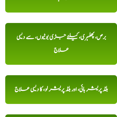
برص، پھلہری، کیلئے جڑی بوٹیوں، سے دیسی
علاج
بلڈ پریشر ہائی، اور بلڈ پریشر لو، کا دیسی علاج