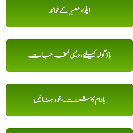
ایلوا، مصبر کے فوائد
باؤ گولہ کیلئے، دیسی نسخہ جات
بادام کا شربت،خود بنائیں