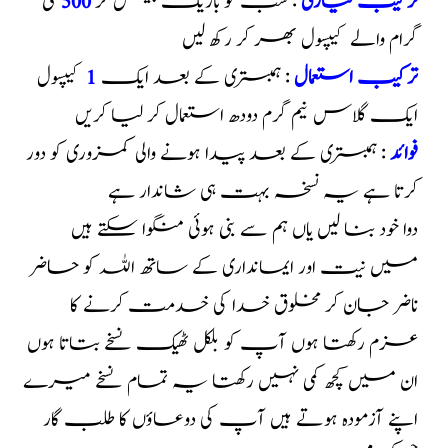
ترکیب تیاری
: سب کو باریک پیس کر
500
ملی
گرام والے کیپسول بھر کر رکھ لیں
ترکیب استعمال
: ہمبستری کے بعد ایک
1
کیپسول
ایک گلاس نیم گرم دودھ استعمال کر لیا کریں
فوائد
: ہمبستری کے بعد پیدا ہونے والی کمزوری کو دور
کرتا ہے یہ نسخہ بہت ہی شاندار ہے
دوا خود بنا لیں یاں ہم سے بنی ہوئی منگوا سکتے ہیں
میں نیت اور ایمانداری کے ساتھ اللہ کو حاضر
ناضر جان کر مخلوق خدا کی خدمت کرنے کا
عزم رکھتا ہوں آپ کو بلکل ٹھیک نسخے بتاتا ہوں
ان میں کچھ کمی نہیں رکھتا یہ تمام نسخے میرے
اپنے آزمودہ ہوتے ہیں آپ کی دوعاؤں کا طلب گار