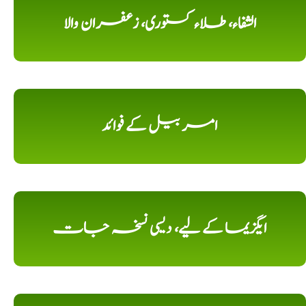
الشفاء، طلاء کستوری، زعفران والا
امر بیل کے فوائد
ایگزیما کے لیے، دیسی نسخہ جات