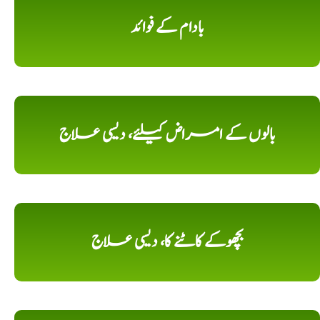
بادام کے فوائد
بالوں کے امراض کیلئے، دیسی علاج
بچھوکے کاٹنے کا، دیسی علاج