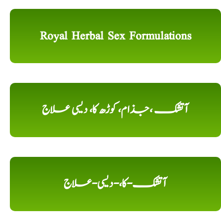
Royal Herbal Sex Formulations
آتشک ،جذام، کوڑھ کا، دیسی علاج
آتشک-کا،-دیسی-علاج