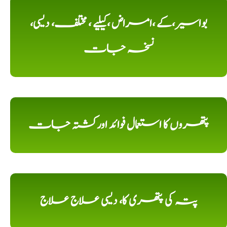
بواسیر،کے ،امراض ،کیلیے ، مختلف، دیسی،
نسخہ جات
پتھروں کا استعمال فوائد اورکشتہ جات
پتہ کی پتھری کا، دیسی علاج علاج