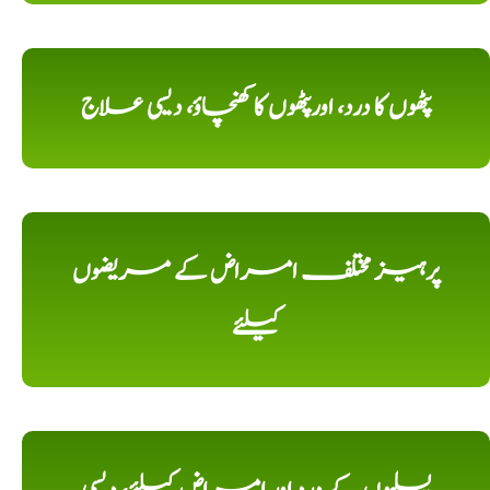
پٹھوں کا درد، اورپٹھوں کا کھنچاؤ، دیسی علاج
پرہیز مختلف امراض کے مریضوں
کیلئے