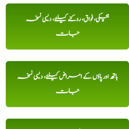
ہچکی، فواق، روکنے کیلئے، دیسی نسخہ
جات
ہاتھ اور پاؤں کے امراض کیلئے، دیسی نسخہ
جات