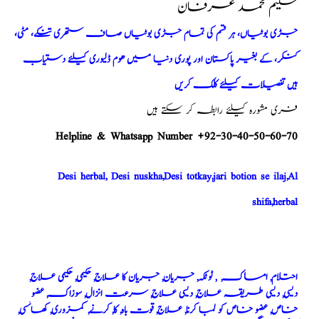
حکیم محمد عرفان
جڑی بوٹیاں، ہر قسم کی تمام جڑی بوٹیاں صاف ستھری تنکے، مٹی،
کنکر، کے بغیر پاکستان اور پوری دنیا میں ھوم ڈلیوری کیلئے دستیاب
ہیں تفصیلات کیلئے کلک کریں
فری مشورہ کیلئے رابطہ کر سکتے ہیں
Helpline & Whatsapp Number +92-30-40-50-60-70
Desi herbal, Desi nuskha,Desi totkay,jari botion se ilaj,Al
shifa,herbal
احتلام, امساک, , ٹوٹکہ, جریان, جریان کا علاج, حکیمی, حکیمی علاج,
دیسی, دیسی طریقہ علاج, دیسی علاج, سرعت انزال, سوزاک, عضو
خاص, عضو خاص کو لمبا کرنا, علاج, قوت باہ, کا, کرنے, کمزوری, کھانسی,