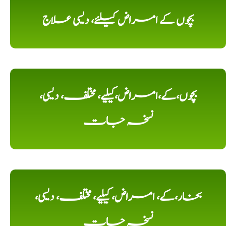
بچوں کے امراض کیلئے، دیسی علاج
بچوں،کے،امراض،کیلیے، مختلف، دیسی،
نسخہ جات
بخار،کے، امراض، کیلیے، مختلف، دیسی،
نسخہ جات