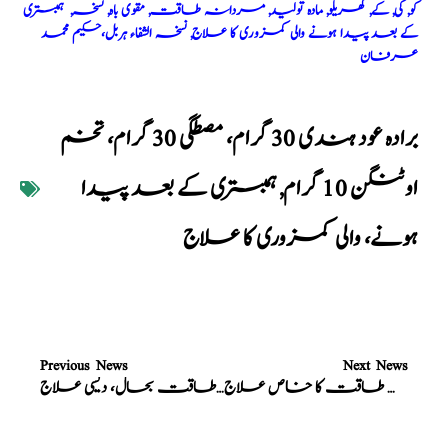
کو, کی, کے, گھریلو, مادہ تولید, مردانہ طاقت, مقوی باہ, نسخہ, ہمبستری
کے بعد پیدا ہونے والی کمزوری کا علاج, نسخہ الشفاء ہربل،حکیم محمد
عرفان
برادہ عود ہندی 30 گرام، مصطگی 30 گرام، تخم
اوٹنگن 10 گرام
,
ہمبستری کے بعد پیدا
ہونے، والی کمزوری کا علاج
Previous News
Next News
نسخہ الشفاء : مردانہ طاقت کا خاص علاج
نسخہ الشفاء : مردانہ طاقت بحال، دیسی علاج