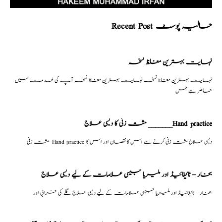
Recent Post حالیہ پوسٹ
نہایت بہترین مغلظ نسخہ
نہایت بہترین مغلظ نسخہ نہایت بہترین مغلظ نسخہ آپ کی خدمت میں
حاضر ہے جس
مشت زنی کا دیسی علاج _______Hand practice
مشت زنی–Hand practice دیسی علاج مشت زنی کرنے سے اس کا نقصان اور اس کا
بخار – ٹائیفائیڈ اور ملیریا جیسی علامات کے لیے دیسی علاج
بخار – ٹائیفائیڈ اور ملیریا جیسی علامات کے لیے دیسی علاج گلے کی خرابی اور