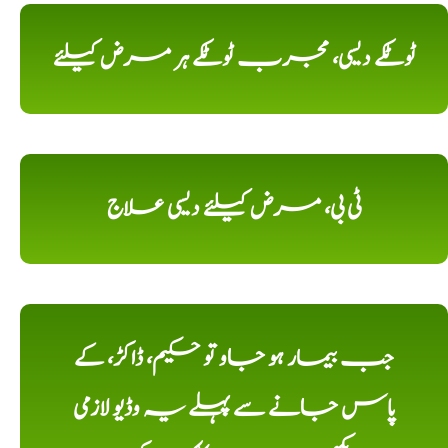
ٹوٹکے دیسی، مجرب ٹوٹکے ہر مرض کیلئے
ٹی بی، مرض کیلئے دیسی علاج
جب بیمار ہو جاو تو حکیم، ڈاکڑ، کے
پاس جانے سے پہلے یہ وڈیو لازمی