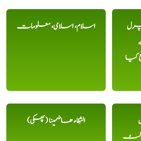
یچرل
اسلام، اسلامی، معلومات
ے
ع کیا
ل
الشِفاء ھاضمینا (پھکی)
 لسٹ