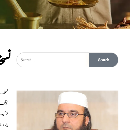
نس
Search
نسخہ 
بھنگ
ترکیب اس
یاں 1 2 دن زیادہ بھی استعمال کر سکتے ہیں