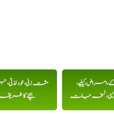
کے،امراض،کیلیے،
مشت زنی، خود لذتی، ج
دیسی، نسخہ جات
بچنے کا طریقہ