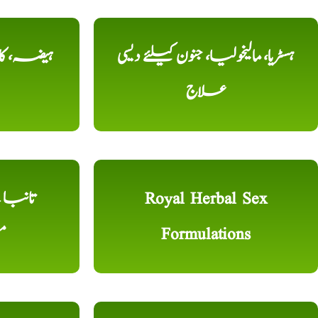
ہسٹریا، مالیخولیا، جنون کیلئے دیسی
ہیضہ، کال
علاج
Royal Herbal Sex
Formulations
م