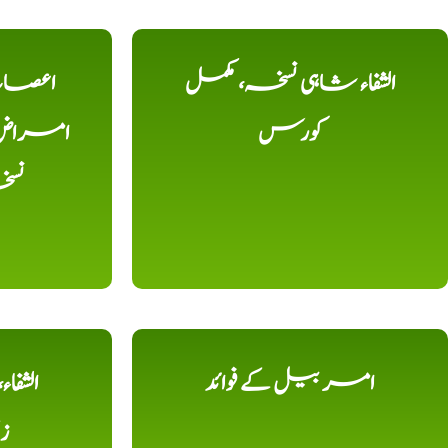
الشفاء شاہی نسخہ، مکمل
اعصاب 
کورس
امراض، ک
نس
امر بیل کے فوائد
الشفا
ز