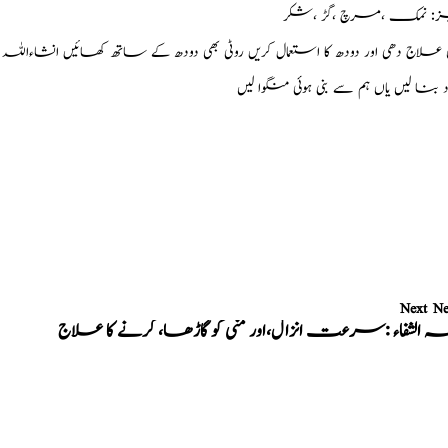
ز: نمک ،مرچ ،گڑ ،شکر
 علاج دھی اور دودھ کا استعمال کریں روٹی بھی دودھ کے ساتھ کھائیں انشاءاللہ 
ود بنا لیں یاں ہم سے بنی ہوئی منگوا لیں
Next N
ہ الشفاء :سرعت انزال،اور منی کو گاڑھا، کرنے کا علاج