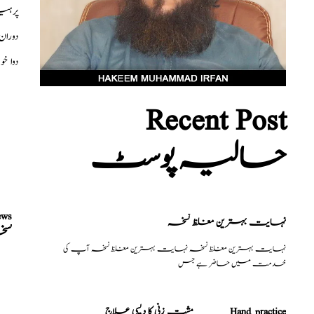
پرہی
دوران
دوا خ
Recent Post
حالیہ پوسٹ
ews
نہایت بہترین مغلظ نسخہ
نسخ
نہایت بہترین مغلظ نسخہ نہایت بہترین مغلظ نسخہ آپ کی
خدمت میں حاضر ہے جس
مشت زنی کا دیسی علاج _______Hand practice