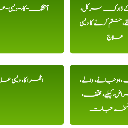
 کے ڈارک سرکل،
آتشک-کا،-دیسی-ع
، ختم کرنے کا دیسی
علاج
ہوجانے، والے،
اٹھرا کا، دیسی عل
ض، کیلیے، مختلف،
، نسخہ جات