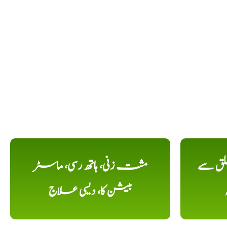
لق سے
مشت زنی، ہاتھ رسی، ماسٹر
بیشن کا، دیسی علاج