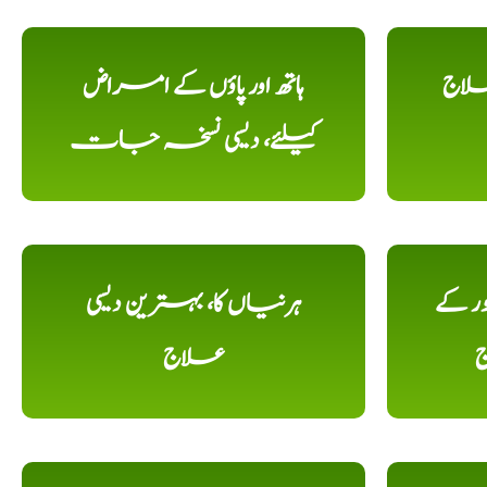
علاج
ہاتھ اور پاؤں کے امراض
کیلئے، دیسی نسخہ جات
ور کے
ہرنیاں کا، بہترین دیسی
ج
علاج