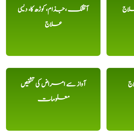
لاج
آتشک ،جذام، کوڑھ کا، دیسی
علاج
اج
آواز سے امراض کی تشخیص
معلومات