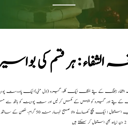
خہ الشفاء : ہر قسم کی ب
الشفاء :بھنگ کے پتے خشک ایک کلو، گیرو (لال مٹی) ایک پاوء،ست پودینہ30 گ
 کے پتے اور گیرو کو پیس کے مکس کر لیں اور ست پودینہ کو ہاتھ سے مس
تعمال : ایک چمچ کھانے والا صبح نہار منہ 50 گرام، مکھن کے ساتھ. . سات دن تک استعمال کریں