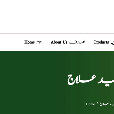
دیں
About Us تعارف
Home ہوم
مفید علاج
مفید علاج
/
Home