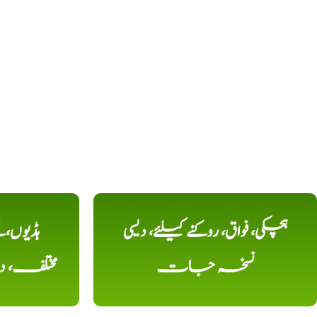
ہچکی، فواق، روکنے کیلئے، دیسی
ہڈیوں،
نسخہ جات
مختلف، 