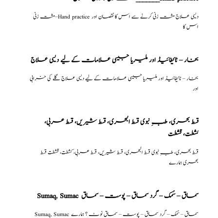
مشت زنی–Hand practice دیسی علاج مشت زنی کرنے سے اس کا نقصان اور
اس کا
بخار – ٹائیفائیڈ اور ملیریا جیسی علامات کے لیے دیسی علاج
بخار – ٹائیفائیڈ اور ملیریا جیسی علامات کے لیے دیسی علاج گلے کی خرابی
اور
قسط بحری، طبِ نبوی قسط البحری، قسط شیریں، قسط عربی،
كشطت، قشطت
قسط بحری، طبِ نبوی قسط البحری، قسط شیریں، قسط عربی، كشطت، قشطت قسط
بحری ہمارے
Sumaq, Sumac سماق – سُمک – گرد سماق – پوست – سماق
Sumaq, Sumac سماق – سُمک – گرد سماق – پوست – سماق نوٹ ؟ ہمارے