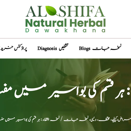
Blogs نسخہ جات
Diagnosis تشخیص
Products پراڈکٹس خری
ء : ہر قسم کی بواسیر میں 
،امراض،کیلیے، مختلف، دیسی، نسخہ جات
/ نسخہ الشفاء : ہر قسم کی بواسیر میں 