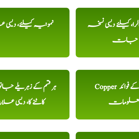
را، کیلئے دیسی نسخہ
نمونیہ کیلئے، دیسی 
جات
Copper تانبا کے فوائد
ہر قسم کے زہریلے جان
علومات
کاٹنے کا، دیسی علا