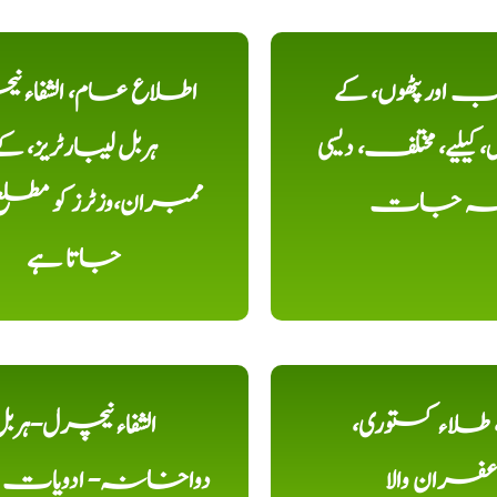
اور پٹھوں، کے
اطلاع عام، الشفاء ن
یلیے، مختلف، دیسی
ہربل لیبارٹریز، ک
خہ جات
ممبران،وزٹرز کو مطل
جاتا ہے
ء، طلاء کستوری،
الشفاء نیچرل-ہرب
عفران والا
دواخانہ- ادویات