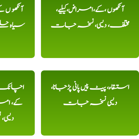
آنکھوں ،کے،امراض،کیلیے،
آنکھو ں
مختلف، دیسی، نسخہ جات
سیاہ حلقے
استسقاء، پیٹ پیں پانی پڑجانا،
اچانک ،
دیسی نسخہ جات
کے، امرا
دیسی