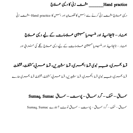
مشت زنی کا دیسی علاج _______Hand practice
مشت زنی–Hand practice دیسی علاج مشت زنی کرنے سے اس کا نقصان اور اس کا
بخار – ٹائیفائیڈ اور ملیریا جیسی علامات کے لیے دیسی علاج
بخار – ٹائیفائیڈ اور ملیریا جیسی علامات کے لیے دیسی علاج گلے کی خرابی اور
قسط بحری، طبِ نبوی قسط البحری، قسط شیریں، قسط عربی، كشطت، قشطت
قسط بحری، طبِ نبوی قسط البحری، قسط شیریں، قسط عربی، كشطت، قشطت قسط بحری ہمارے
Sumaq, Sumac سماق – سُمک – گرد سماق – پوست – سماق
Sumaq, Sumac سماق – سُمک – گرد سماق – پوست – سماق نوٹ ؟ ہمارے