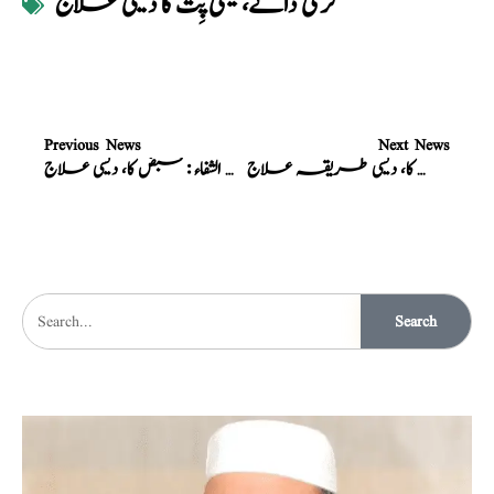
گرمی دانے، یعنی پِت کا دیسی علاج
Previous News
Next News
نسخہ الشفاء : ہیضہ کا، دیسی طریقہ علاج
نسخہ الشفاء : قبض کا، دیسی علاج
Search