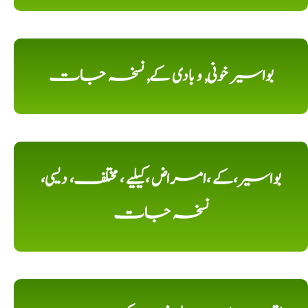
بواسیر خونی, و بادی کے, نسخہ جات
بواسیر،کے ،امراض ،کیلیے ، مختلف، دیسی،
نسخہ جات