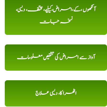
آنکھوں ،کے،امراض،کیلیے، مختلف، دیسی،
نسخہ جات
آواز سے امراض کی تشخیص معلومات
اٹھرا کا، دیسی علاج