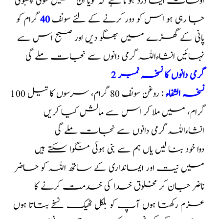
اوقات ایسا درد ہوتا ہے کہ گویا ان میں سوئی چھبوئی
جا رہی ہو اس کو دور کرنے کے لئے سونف
40
گرام کو
پانی کے گھڑے میں بھگو دیں اور صبح اس سے
نہائیں انشاءاللہ گرمی دانوں سے نجات ملے گی
گرمی دانوں کا نسخہ نمبر 2
نسخہ الشفاء
: روغن سونف 80 گرام، سرسوں کا تیل 100
گرام، میں ملا کر اس سے مالش کیا کریں
انشاءاللہ گرمی دانوں سے نجات ملے گی
دوا خود بنا لیں یاں ہم سے بنی ہوئی منگوا سکتے ہیں
میں نیت اور ایمانداری کے ساتھ اللہ کو حاضر
ناضر جان کر مخلوق خدا کی خدمت کرنے کا
عزم رکھتا ہوں آپ کو بلکل ٹھیک نسخے بتاتا ہوں