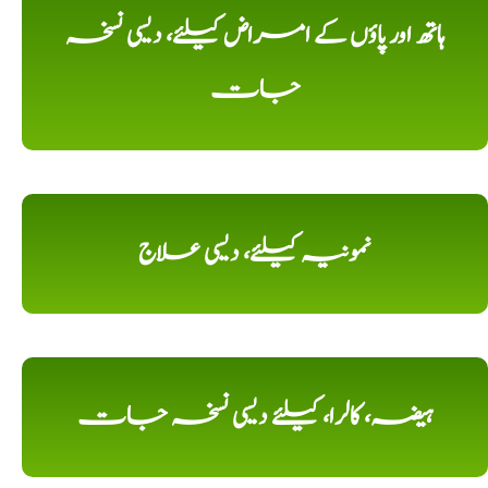
ہاتھ اور پاؤں کے امراض کیلئے، دیسی نسخہ
جات
نمونیہ کیلئے، دیسی علاج
ہیضہ، کالرا، کیلئے دیسی نسخہ جات