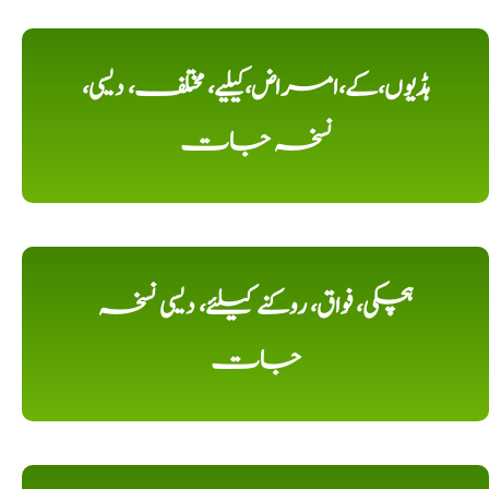
ہڈیوں،کے،امراض،کیلیے، مختلف، دیسی،
نسخہ جات
ہچکی، فواق، روکنے کیلئے، دیسی نسخہ
جات