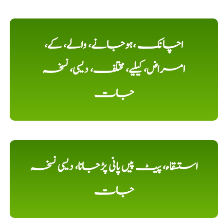
اچانک ،ہوجانے، والے، کے،
امراض، کیلیے، مختلف، دیسی، نسخہ
جات
استسقاء، پیٹ پیں پانی پڑجانا، دیسی نسخہ
جات