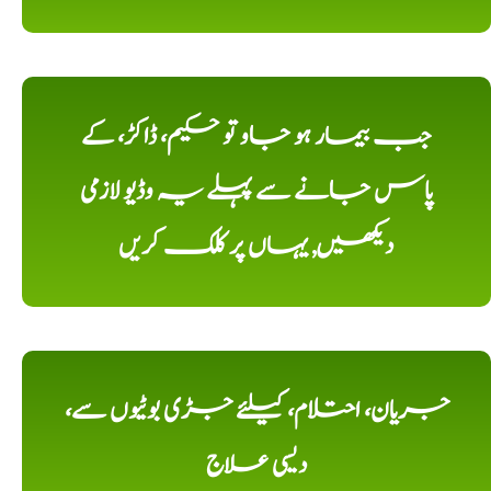
جب بیمار ہو جاو تو حکیم، ڈاکڑ، کے
پاس جانے سے پہلے یہ وڈیو لازمی
دیکھیں, یہاں پر کلک کریں
جریان، احتلام، کیلئے جڑی بوٹیوں سے،
دیسی علاج