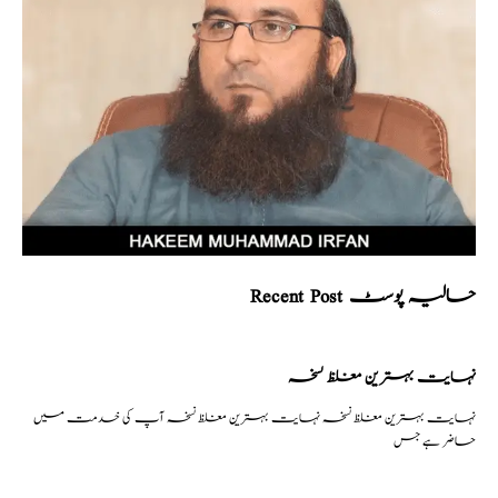
Recent Post حالیہ پوسٹ
نہایت بہترین مغلظ نسخہ
نہایت بہترین مغلظ نسخہ نہایت بہترین مغلظ نسخہ آپ کی خدمت میں
حاضر ہے جس