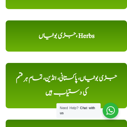
جڑی بوٹیاں، Herbs
جڑی بوٹیاں، پاکستانی، انڈین، تمام ہر قسم
کی دستیاب ہیں
Need Help?
Chat with
us