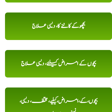
بچھوکے کاٹنے کا، دیسی علاج
بچوں کے امراض کیلئے، دیسی علاج
بچوں،کے،امراض،کیلیے، مختلف، دیسی،