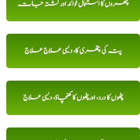
پتھروں کا استعمال فوائد اورکشتہ جات
پتہ کی پتھری کا، دیسی علاج علاج
پٹھوں کا درد، اورپٹھوں کا کھنچاؤ، دیسی علاج