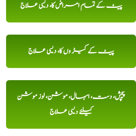
پیٹ کے تمام امراض کا، دیسی علاج
پیٹ کے کیڑ وں کا، دیسی علاج
پیچش، دست، اسہال، موشن، لوز موشن
کیلئے دیسی علاج