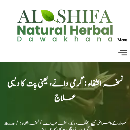
Menu
نسخہ الشفاء : گرمی دانے، یعنی پِت کا دیسی
علاج
جلد،کے،امراض،کیلیے، مختلف، دیسی، نسخہ جات
/ نسخہ الشفاء :
/
Home
گرمی دانے، یعنی پِت کا دیسی علاج