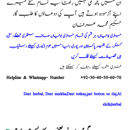
ان میں کچھ کمی نہیں رکھتا یہ تمام نسخے میرے
اپنے آزمودہ ہوتے ہیں آپ کی دوعاؤں کا طلب گار
حکیم محمد عرفان
جڑی بوٹیاں، ہر قسم کی تمام جڑی بوٹیاں صاف ستھری تنکے، مٹی،
کنکر، کے بغیر پاکستان اور پوری دنیا میں ھوم ڈلیوری کیلئے دستیاب
ہیں تفصیلات کیلئے کلک کریں
فری مشورہ کیلئے رابطہ کر سکتے ہیں
Helpline & Whatsapp- Number +92-30-40-50-60-70
Desi herbal, Desi nuskha,Desi totkay,jari botion se ilaj,Al
shifa,herbal