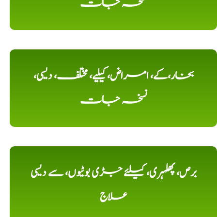
نسخہ جات
بخار،کے، امراض، کیلیے، مختلف، دیسی،
نسخہ جات
برص، پھلہری، کیلئے جڑی بوٹیوں، سے دیسی
علاج