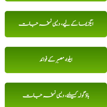
ایگزیما کے لیے، دیسی نسخہ جات
ایلوا، مصبر کے فوائد
باؤ گولہ کیلئے، دیسی نسخہ جات