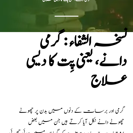
نسخہ الشفاء : گرمی
دانے، یعنی پِت کا دیسی
علاج
گرمی اور برسات کے دنوں میں بدن پر چھوٹے
چھوٹے دانے نکل آیا کرتے ہیں جن میں بعض