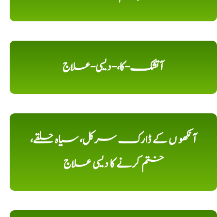
آتشک-کا،-دیسی-علاج
آنکھو ں کے ڈارک سرکل، سیاہ حلقے،
ختم کرنے کا دیسی علاج