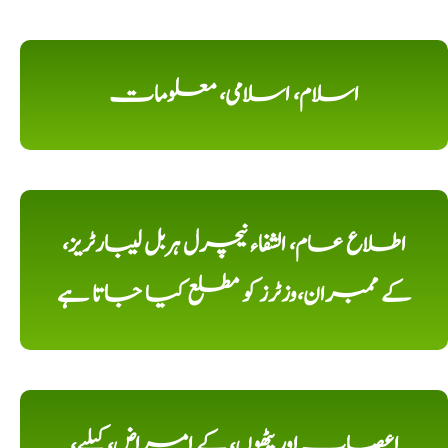
اسلام، اسلامی، معلومات
اطلاع عام، الشفاء نیچرل ہربل لیبارٹریز،
کے ممبران،وزٹرز کو مطلع کیا جاتا ہے
اعصاب اور پٹھوں، کے امراض، کیلیے،