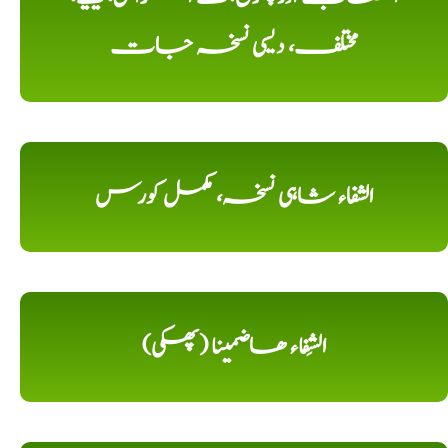
مختلف، دیسی نسخہ جات
الشفاء شاہی نسخہ، مکمل کورس
الشِفاء ھاضمینا (پھکی)