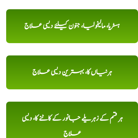
ہسٹریا، مالیخولیا، جنون کیلئے دیسی علاج
ہرنیاں کا، بہترین دیسی علاج
ہر قسم کے زہریلے جانور کے کاٹنے کا، دیسی
علاج