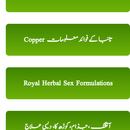
Copper تانبا کے فوائد معلومات
Royal Herbal Sex Formulations
آتشک ،جذام، کوڑھ کا، دیسی علاج