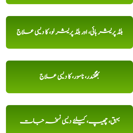
بلڈ پریشر ہائی، اور بلڈ پریشر لو، کا دیسی علاج
بھگندر، ناسور، کا دیسی علاج
بہق، چھیپ، کیلئے دیسی نسخہ جات