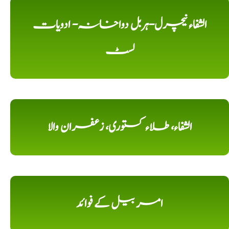
الشفاء نیچرل-ہربل دواخانہ- ادویات
لسٹ
الشفاء، طلاء کستوری، زعفران والا
امر بیل کے فوائد