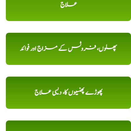
علاج
پھلوں، فروٹس کے مزاج اور فوائد
پھوڑے پھنسیوں کا، دیسی علاج