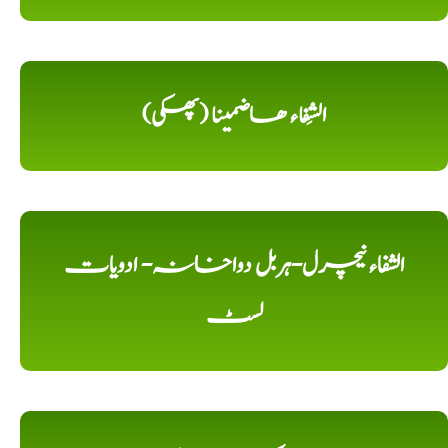
الشِفاء ھاضمینا (پھکی)
الشفاء نیچرل-ہربل دواخانہ- ادویات
لسٹ