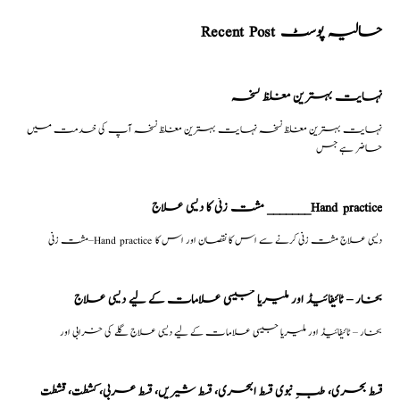
Recent Post حالیہ پوسٹ
نہایت بہترین مغلظ نسخہ
نہایت بہترین مغلظ نسخہ نہایت بہترین مغلظ نسخہ آپ کی خدمت میں
حاضر ہے جس
مشت زنی کا دیسی علاج _______Hand practice
مشت زنی–Hand practice دیسی علاج مشت زنی کرنے سے اس کا نقصان اور اس کا
بخار – ٹائیفائیڈ اور ملیریا جیسی علامات کے لیے دیسی علاج
بخار – ٹائیفائیڈ اور ملیریا جیسی علامات کے لیے دیسی علاج گلے کی خرابی اور
قسط بحری، طبِ نبوی قسط البحری، قسط شیریں، قسط عربی، كشطت، قشطت