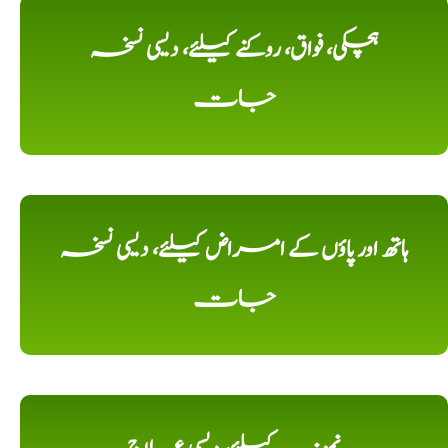
ہچکی، فواق، روکنے کیلئے، دیسی نسخہ
جات
ہاتھ اور پاؤں کے امراض کیلئے، دیسی نسخہ
جات