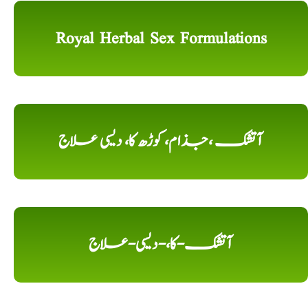
Royal Herbal Sex Formulations
آتشک ،جذام، کوڑھ کا، دیسی علاج
آتشک-کا،-دیسی-علاج