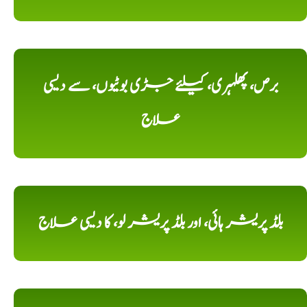
برص، پھلہری، کیلئے جڑی بوٹیوں، سے دیسی
علاج
بلڈ پریشر ہائی، اور بلڈ پریشر لو، کا دیسی علاج