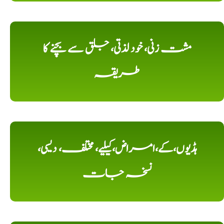
مشت زنی، خود لذتی، جلق سے بچنے کا
طریقہ
ہڈیوں،کے،امراض،کیلیے، مختلف، دیسی،
نسخہ جات