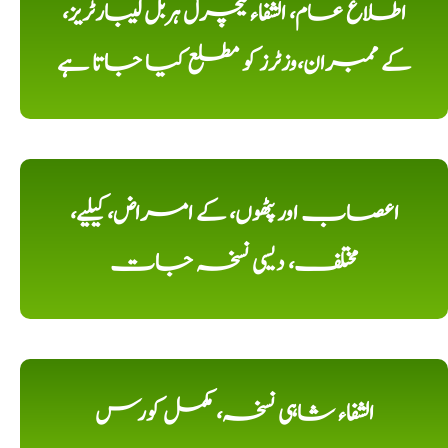
اطلاع عام، الشفاء نیچرل ہربل لیبارٹریز،
کے ممبران،وزٹرز کو مطلع کیا جاتا ہے
اعصاب اور پٹھوں، کے امراض، کیلیے،
مختلف، دیسی نسخہ جات
الشفاء شاہی نسخہ، مکمل کورس