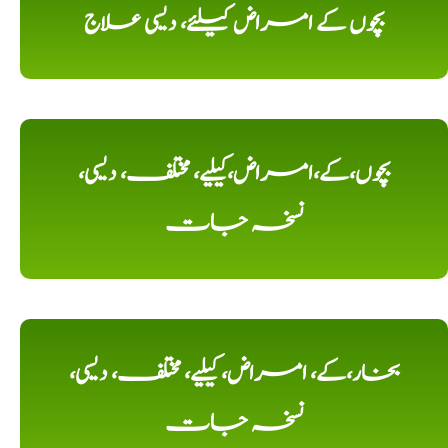
بچوں کے امراض کیلئے، دیسی علاج
بچوں،کے،امراض،کیلیے، مختلف، دیسی،
نسخہ جات
بخار،کے، امراض، کیلیے، مختلف، دیسی،
نسخہ جات