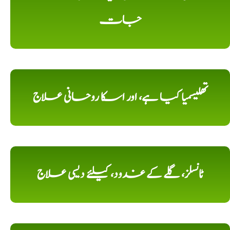
جات
تھلیسمیا کیا ہے، اور اسکا روحانی علاج
ٹانسلز، گلے کے غدود، کیلئے دیسی علاج