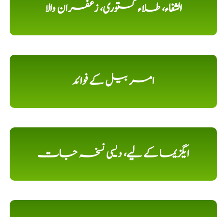
الشفاء، طلاء کستوری، زعفران والا
امر بیل کے فوائد
ایگزیما کے لیے، دیسی نسخہ جات