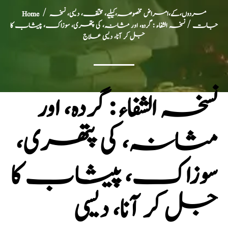
مردوں،کے،امراض مخصوصہ،کیلیے، مختلف، دیسی، نسخہ
/
Home
جات
/ نسخہ الشفاء : گردہ، اور مثانہ، کی پتھری، سوزاک، پیشاب کا
جل کر آنا، دیسی علاج
نسخہ الشفاء : گردہ، اور
مثانہ، کی پتھری،
سوزاک، پیشاب کا
جل کر آنا، دیسی