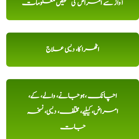
آواز سے امراض کی تشخیص معلومات
اٹھرا کا، دیسی علاج
اچانک ،ہوجانے، والے، کے،
امراض، کیلیے، مختلف، دیسی، نسخہ
جات