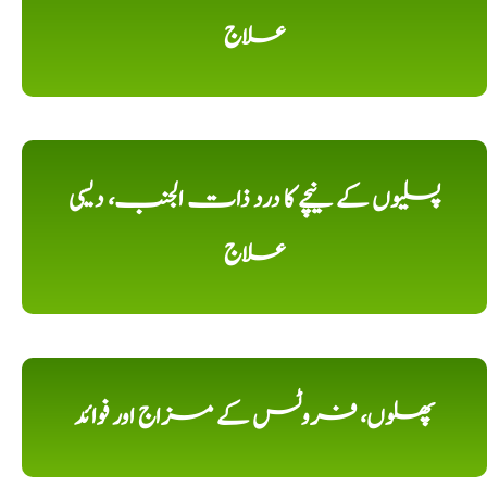
علاج
پسلیوں کے نیچے کا درد ذات الجنب، دیسی
علاج
پھلوں، فروٹس کے مزاج اور فوائد