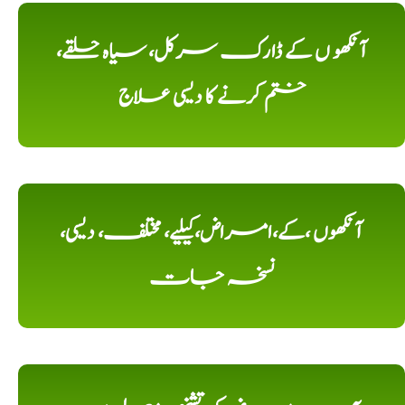
آنکھو ں کے ڈارک سرکل، سیاہ حلقے،
ختم کرنے کا دیسی علاج
آنکھوں ،کے،امراض،کیلیے، مختلف، دیسی،
نسخہ جات