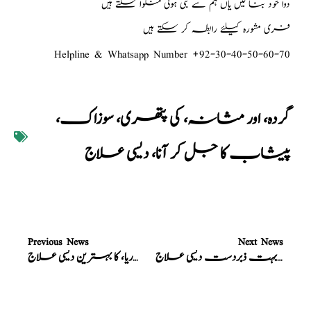
دوا خود بنا لیں یاں ہم سے بنی ہوئی منگوا سکتے ہیں
فری مشورہ کیلئے رابطہ کر سکتے ہیں
Helpline & Whatsapp Number +92-30-40-50-60-70
گردہ، اور مثانہ، کی پتھری، سوزاک،
پیشاب کا جل کر آنا، دیسی علاج
Previous News
Next News
نسخہ الشفاء : اعصابی کمزوری، مردانہ کمزوری، کا بہت ذبردست دیسی علاج
نسخہ الشفاء : جریان، اور لیکوریا، کا بہترین دیسی علاج