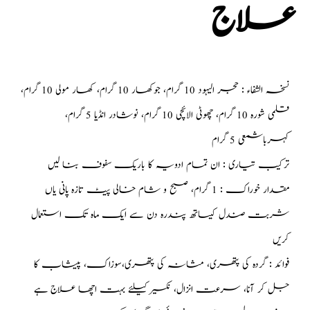
علاج
نسخہ الشفاء : حجر الیہود 10 گرام، جوکھار 10 گرام، کھار مولی 10 گرام،
قلمی شورہ 10 گرام، چھوٹی الائچی 10 گرام، نوشادر انڈیا 5 گرام،
کہرباشمعی 5 گرام
ترکیب تیاری : ان تمام ادویہ کا باریک سفوف بنا لیں
مقدار خوراک : 1 گرام، صبح و شام خالی پیٹ تازہ پانی یاں
شربت صندل کیساتھ پندرہ دن سے ایک ماہ تک استعمال
کریں
فوائد : گردہ کی پتھری، مثانہ کی پتھری،سوزاک، پیشاب کا
جل کر آنا، سرعت انزال، نکسیر کیلئے بہت اچھا علاج ہے