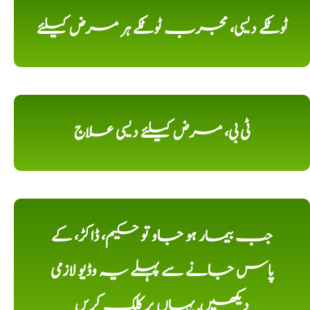
ٹوٹکے دیسی، مجرب ٹوٹکے ہر مرض کیلئے
ٹی بی، مرض کیلئے دیسی علاج
جب بیمار ہو جاو تو حکیم، ڈاکڑ، کے
پاس جانے سے پہلے یہ وڈیو لازمی
دیکھیں, یہاں پر کلک کریں