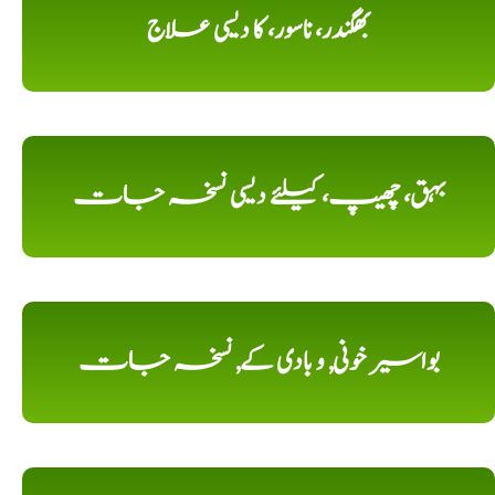
بھگندر، ناسور، کا دیسی علاج
بہق، چھیپ، کیلئے دیسی نسخہ جات
بواسیر خونی, و بادی کے, نسخہ جات