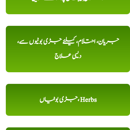
جریان، احتلام، کیلئے جڑی بوٹیوں سے،
دیسی علاج
جڑی بوٹیاں، Herbs