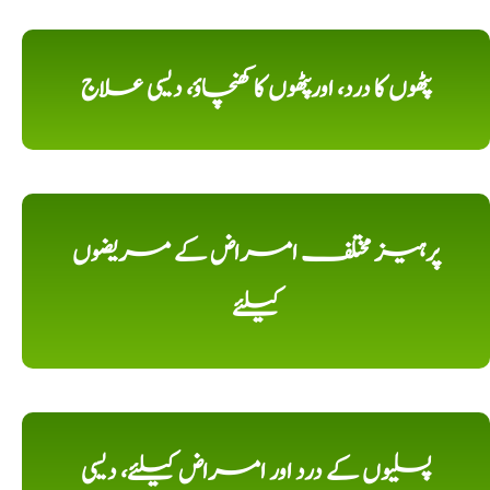
پٹھوں کا درد، اورپٹھوں کا کھنچاؤ، دیسی علاج
پرہیز مختلف امراض کے مریضوں
کیلئے
پسلیوں کے درد اور امراض کیلئے، دیسی