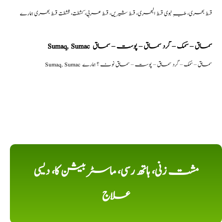
قسط بحری، طبِ نبوی قسط البحری، قسط شیریں، قسط عربی، كشطت، قشطت قسط بحری ہمارے
Sumaq, Sumac سماق – سُمک – گرد سماق – پوست – سماق
Sumaq, Sumac سماق – سُمک – گرد سماق – پوست – سماق نوٹ ؟ ہمارے
مشت زنی، ہاتھ رسی، ماسٹر بیشن کا، دیسی
علاج