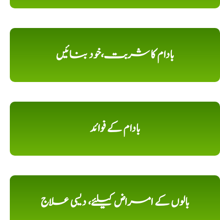
بادام کا شربت،خود بنائیں
بادام کے فوائد
بالوں کے امراض کیلئے، دیسی علاج