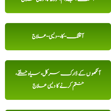
آتشک-کا،-دیسی-علاج
آنکھو ں کے ڈارک سرکل، سیاہ حلقے،
ختم کرنے کا دیسی علاج