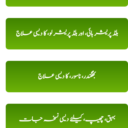
بلڈ پریشر ہائی، اور بلڈ پریشر لو، کا دیسی علاج
بھگندر، ناسور، کا دیسی علاج
بہق، چھیپ، کیلئے دیسی نسخہ جات