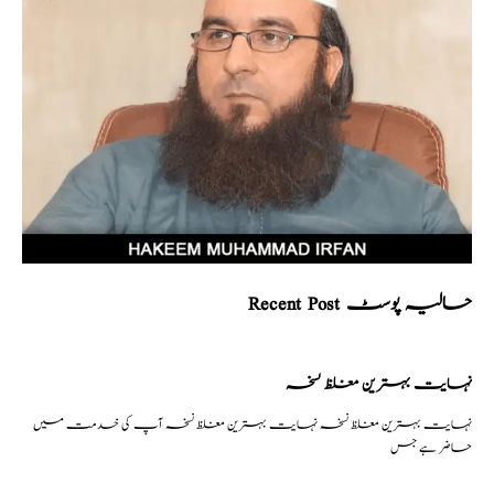
Recent Post حالیہ پوسٹ
نہایت بہترین مغلظ نسخہ
نہایت بہترین مغلظ نسخہ نہایت بہترین مغلظ نسخہ آپ کی خدمت میں
حاضر ہے جس