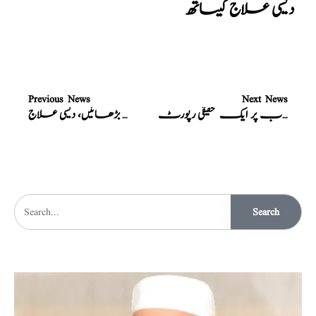
دیسی علاج کیساتھ
Previous News
Next News
نسخہ الشفاء : بانجھ پن، کے مختلف اسباب پر ایک تحقیقی رپورٹ
نسخہ الشفاء : منی گاڑھی کریں، اور ٹائمنگ بڑھائیں، دیسی علاج
Search