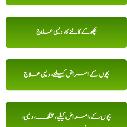
بچھوکے کاٹنے کا، دیسی علاج
بچوں کے امراض کیلئے، دیسی علاج
بچوں،کے،امراض،کیلیے، مختلف، دیسی،