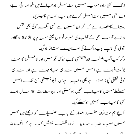
زنک بھی ماده منویہ میں شامل ہوجاتےہیں بلبو اور ائی، جے،
اے منی میں شامل کرتےہیں یہ تمام چیزیں
بتانےکامقصد ہے کہ اگر ان میں سے کسی جگہ کوئی بھی نقص
ہوتاہےتو یہ منی کےتولیدی جرثوموں یعنی سپرم پر اثرانداز ہوگااور
آدمی کی بچہ پیداکرنےکی صلاحیت متاثر ہوگی۔
ذکر کیاگیافلسفہ ایلوپیتھی کاہے جوکہ بکواس اور لاعلمی کا منہ
بولتاثبوت ہے اس میں نہ ہی جامعیت ہے اور نہ ہی
کوئی تحقیقی نچوڑ موجود ہے یهی وجہ ہے که آیلوپیتھی آج تک اس
سلسلےمیں کامیاب نهیں ہوسکی اور ان شاءالله 50 سال بعد
بھی کامیاب نہیں ہوسکےگی۔
آئیے ہم قانون مفرد اعضاء کے باب جنسیات کو دیکھتےہیں جس
میں موجد طب جدید نے وه فلسفہ پیش کیاہے کہ الحمدلله