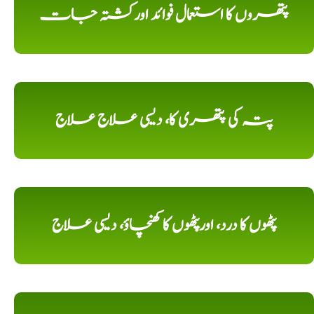
پتھروں کا استعمال فوائد اورکشتہ جات
پتہ کی پتھری کا، دیسی علاج علاج
پٹھوں کا درد، اورپٹھوں کا کھنچاؤ، دیسی علاج