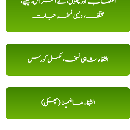
اعصاب اور پٹھوں، کے امراض، کیلیے،
مختلف، دیسی نسخہ جات
الشفاء شاہی نسخہ، مکمل کورس
الشِفاء ھاضمینا (پھکی)