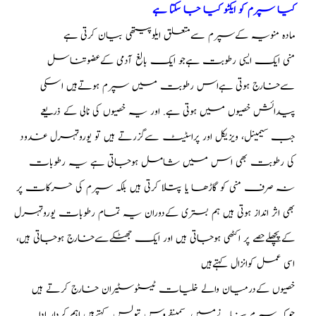
کیا سپرم کو ایکٹو کیا جا سکتا ہے
ماده منویہ کےسپرم سےمتعلق ایلوپیتھی بیان کرتی ہے
منی ایک ایسی رطوبت ہےجو ایک بالغ آدمی کےعضوتناسل
سےخارج ہوتی ہےاس رطوبت میں سپرم ہوتےہیں اسکی
پیدائش خصیوں میں ہوتی ہے. اور یہ خصیوں کی نالی کے ذریعے
جب سیمینل، ویزیکل اور پراسٹیٹ سےگزرتے ہیں تو یوروتہرل غدود
کی رطوبت بھی اس میں شامل ہوجاتی ہے یہ رطوبات
نہ صرف منی کو گاڑھا یا پتلا کرتی ہیں بلکہ سپرم کی حرکات پر
بھی اثر انداز ہوتی ہیں ہم بستری کےدوران یہ تمام رطوبات یوروتہرل
کےپچھلےحصے پر اکٹھی ہوجاتی ہیں اور ایک جھٹکےسےخارج ہوجاتی ہیں،
اسی عمل کوانزال کہتےہیں
خصیوں کےدرمیان والے خلیات ٹیسٹوسٹیران خارج کرتے ہیں
جوکہ سپرم بنانےمیں ,سمینفروس تبولس کہتےہیں اہم کردار ادا