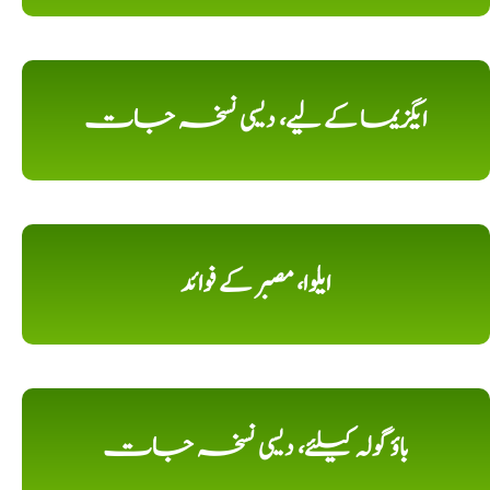
ایگزیما کے لیے، دیسی نسخہ جات
ایلوا، مصبر کے فوائد
باؤ گولہ کیلئے، دیسی نسخہ جات