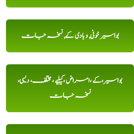
بواسیر خونی, و بادی کے, نسخہ جات
بواسیر،کے ،امراض ،کیلیے ، مختلف، دیسی،
نسخہ جات