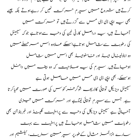
کرتےہیں شروع میں سپرم حرکت نهیں کر رہےہوتے بلکہ جیسے
بھی یہ ایپی ڈی ڈی مس سے گزرتےہیں تو حرکت میں
آجاتے ہیں، یہ دراصل کارٹی نین کی وجہ سےہوتاہے جوکہ سیمینل
کی رطوبت سےشامل ہوتاہےاسکے علاوه اس مرحلےمیں
وه اینوسیٹال ایسڈ اور فاسفوایسڈ بھی اس میں شامل
ہوجاتےہیں. سپرم کی یہ صلاحیت کہ وه بیضہ میں داخل
ہوسکے، بھی ایپی ڈی ڈی مس میں حاصل ہوتی ہے
سیمینل ویزیکل توانائی کاذریعہ شوگرفرکٹوس کی صورت میں مهیاکرتا
ہے. جس سےسپرم توانائی لیتاہے اور حرکت میں تیزی
آجاتی ہے سیمینل ویزیکل کی وجہ سے پراسٹیٹ گلینڈ اور فبرینوجن بھی
رطوبات میں شامل ہوجاتے ہیں پراسٹیٹ سے بہت
سارے انزائمز مثال کےطورپر سپرمین سٹریٹ، کیلشیم اور