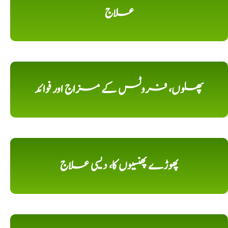
علاج
پھلوں، فروٹس کے مزاج اور فوائد
پھوڑے پھنسیوں کا، دیسی علاج