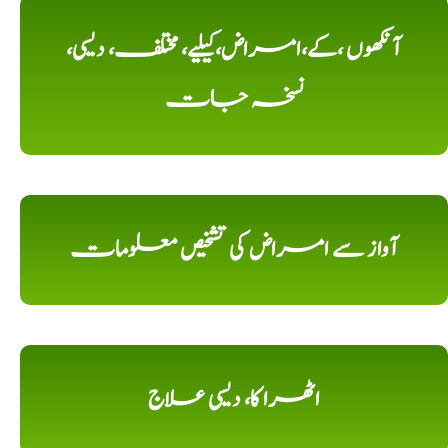
آنکھوں ،کے،امراض،کیلیے، مختلف، دیسی،
نسخہ جات
آواز سے امراض کی تشخیص معلومات
اٹھرا کا، دیسی علاج