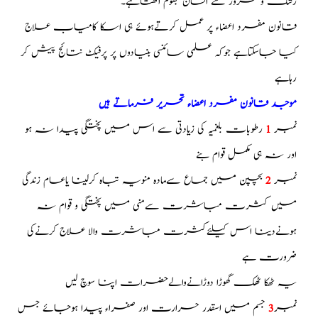
رشک و سرور سے انسان جھوم اٹھتاہے۔
قانون مفرد اعضاء پر عمل کرتےہوئے ہی اسکا کامیاب علاج
کیا جاسکتاہے جوکہ علمی سائنسی بنیادوں پر پرفیکٹ نتائج پیش کر
رہاہے
موجد قانون مفرد اعضاء تحریر فرماتے ہیں
نمبر
1
رطوبات بلغمیہ کی زیادتی سے اس میں پختگی پیدا نہ ہو
اور نہ ہی مکمل قوام بنے
نمبر
2
بچپن میں جماع سےماده منویہ تباه کرلینا یاعام زندگی
میں کثرت مباشرت سےمنی میں پختگی و قوام نہ
ہونےدینا اس کیلئےکثرت مباشرت والا علاج کرنےکی
ضرورت ہے
یہ ٹھکا ٹھک گھوڑا دوڑانےوالےحضرات اپنا سوچ لیں
نمبر
3
جسم میں اسقدر حرارت اور صفراء پیدا ہوجائے جس