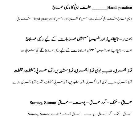
مشت زنی کا دیسی علاج _______Hand practice
مشت زنی–Hand practice دیسی علاج مشت زنی کرنے سے اس کا نقصان اور اس کا
بخار – ٹائیفائیڈ اور ملیریا جیسی علامات کے لیے دیسی علاج
بخار – ٹائیفائیڈ اور ملیریا جیسی علامات کے لیے دیسی علاج گلے کی خرابی اور
قسط بحری، طبِ نبوی قسط البحری، قسط شیریں، قسط عربی، كشطت، قشطت
قسط بحری، طبِ نبوی قسط البحری، قسط شیریں، قسط عربی، كشطت، قشطت قسط بحری ہمارے
Sumaq, Sumac سماق – سُمک – گرد سماق – پوست – سماق
Sumaq, Sumac سماق – سُمک – گرد سماق – پوست – سماق نوٹ ؟ ہمارے