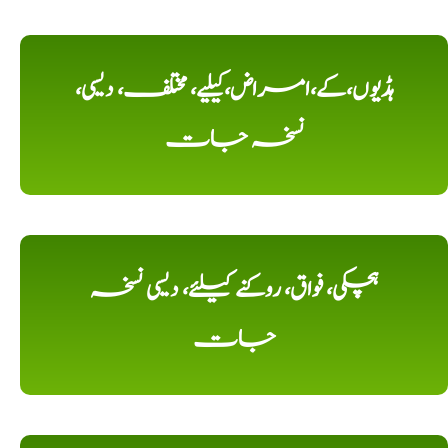
ہڈیوں،کے،امراض،کیلیے، مختلف، دیسی،
نسخہ جات
ہچکی، فواق، روکنے کیلئے، دیسی نسخہ
جات