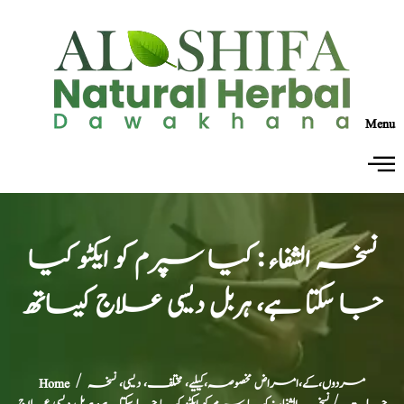
Menu
نسخہ الشفاء : کیا سپرم کو ایکٹو کیا
جا سکتا ہے، ہربل دیسی علاج کیساتھ
مردوں،کے،امراض مخصوصہ،کیلیے، مختلف، دیسی، نسخہ
/
Home