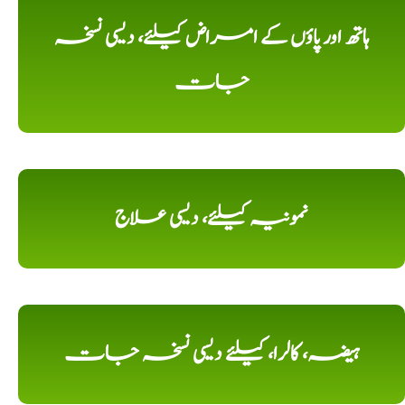
ہاتھ اور پاؤں کے امراض کیلئے، دیسی نسخہ
جات
نمونیہ کیلئے، دیسی علاج
ہیضہ، کالرا، کیلئے دیسی نسخہ جات