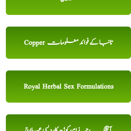
Copper تانبا کے فوائد معلومات
Royal Herbal Sex Formulations
آتشک ،جذام، کوڑھ کا، دیسی علاج