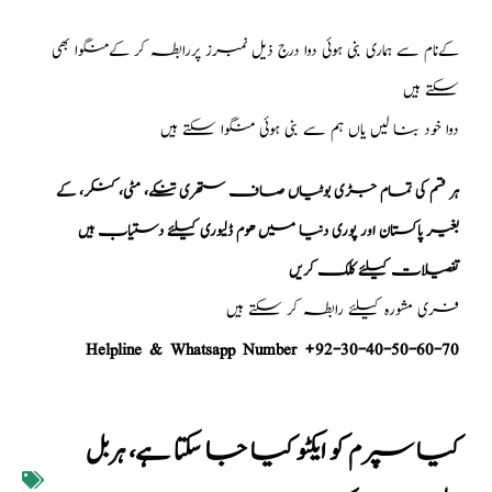
کےنام سے ہماری بنی ہوئی دوا درج ذیل نمبرز پررابطہ کر کےمنگوا بھی
سکتے ہیں
دوا خود بنا لیں یاں ہم سے بنی ہوئی منگوا سکتے ہیں
ہر قسم کی تمام جڑی بوٹیاں صاف ستھری تنکے، مٹی، کنکر، کے
بغیر پاکستان اور پوری دنیا میں ھوم ڈلیوری کیلئے دستیاب ہیں
تفصیلات کیلئے کلک کریں
فری مشورہ کیلئے رابطہ کر سکتے ہیں
Helpline & Whatsapp Number +92-30-40-50-60-70
کیا سپرم کو ایکٹو کیا جا سکتا ہے، ہربل