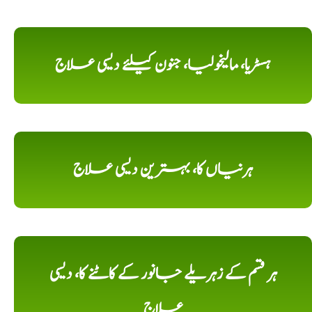
ہسٹریا، مالیخولیا، جنون کیلئے دیسی علاج
ہرنیاں کا، بہترین دیسی علاج
ہر قسم کے زہریلے جانور کے کاٹنے کا، دیسی
علاج