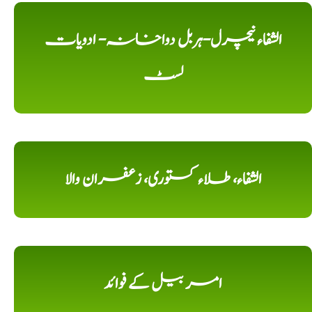
الشفاء نیچرل-ہربل دواخانہ- ادویات
لسٹ
الشفاء، طلاء کستوری، زعفران والا
امر بیل کے فوائد