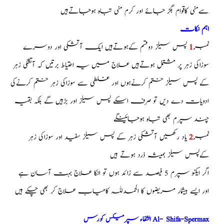
سےمنی کاقوام بگڑ جائے اور کرم منی تباه ہوجاتےہیں
اہم نکات
نمبر
1
پس سیلز دوقسم کےہوتےہیں ایک آتشکی اور دوسرے
سوزاکی زہر پر مشتمل ہوتےہیں علاج میں یہ احتیاط برتیں کہ آتشگی زہر
کے پس سیلز ختم کرنےہوں اور غلطی سے سوزاکی زہر ختم کرنےکی
ادویات دے دیں تو صرف اسکے پس سیلز اور بڑہیں گے بلکہ بقیہ
چند سپرم بھی تباه ہوجائینگے
نمبر
2
یاد رکھیں آتشکی زہر کے پس سیلز سفید اور سوزاکی زہر
کےپس سیلز ہمیشہ ذرد ہوتے ہیں
اگر ایکٹو سپرم 5 فیصد سے زائد ہوں تو انکا علاج بہت آسان ہے
اور ایسے بیشمار مریضوں کا الحمدللہ کامیاب علاج کر بھی چکے ہیں
الشفاء سپرمیکس کورس Al- Shifa-Spermax