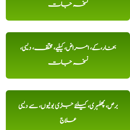
نسخہ جات
بخار،کے، امراض، کیلیے، مختلف، دیسی،
نسخہ جات
برص، پھلہری، کیلئے جڑی بوٹیوں، سے دیسی
علاج