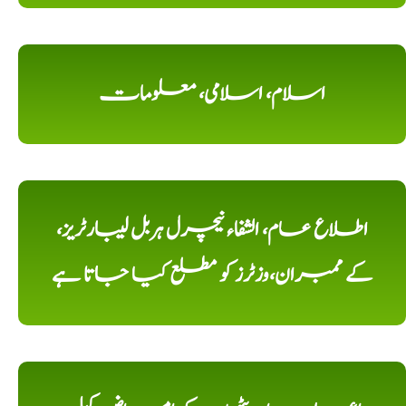
اسلام، اسلامی، معلومات
اطلاع عام، الشفاء نیچرل ہربل لیبارٹریز،
کے ممبران،وزٹرز کو مطلع کیا جاتا ہے