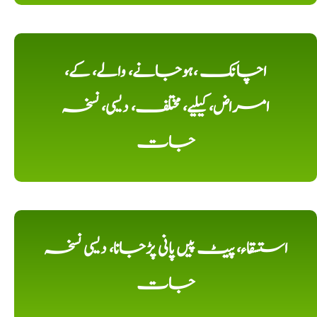
اچانک ،ہوجانے، والے، کے،
امراض، کیلیے، مختلف، دیسی، نسخہ
جات
استسقاء، پیٹ پیں پانی پڑجانا، دیسی نسخہ
جات