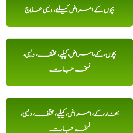
بچوں کے امراض کیلئے، دیسی علاج
بچوں،کے،امراض،کیلیے، مختلف، دیسی،
نسخہ جات
بخار،کے، امراض، کیلیے، مختلف، دیسی،
نسخہ جات