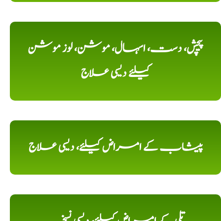
پیچش، دست، اسہال، موشن، لوز موشن
کیلئے دیسی علاج
پیشاب کے امراض کیلئے، دیسی علاج