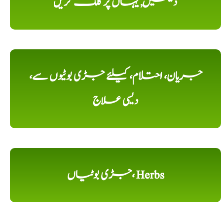
دیکھیں, یہاں پر کلک کریں
جریان، احتلام، کیلئے جڑی بوٹیوں سے،
دیسی علاج
جڑی بوٹیاں، Herbs