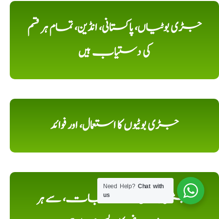
جڑی بوٹیاں، پاکستانی، انڈین، تمام ہر قسم
کی دستیاب ہیں
جڑی بوٹیوں کا استعمال، اور فوائد
Need Help?
Chat with
جڑی بوٹیوں کے قہوہ جات، سے ہر
us