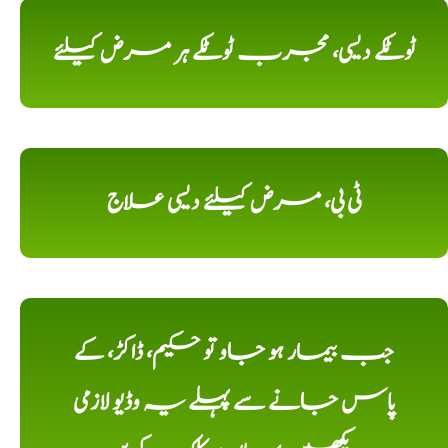
ٹوٹکے دیسی، مجرب ٹوٹکے ہر مرض کیلئے
ٹی بی، مرض کیلئے دیسی علاج
جب بیمار ہو جاو تو حکیم، ڈاکڑ، کے
پاس جانے سے پہلے یہ وڈیو لازمی