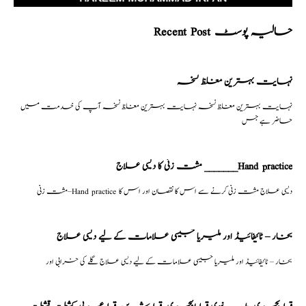
Recent Post حالیہ پوسٹ
نہایت بہترین مغلظ نسخہ
نہایت بہترین مغلظ نسخہ نہایت بہترین مغلظ نسخہ آپ کی خدمت میں
حاضر ہے جس
مشت زنی کا دیسی علاج _______Hand practice
مشت زنی–Hand practice دیسی علاج مشت زنی کرنے سے اس کا نقصان اور اس کا
بخار – ٹائیفائیڈ اور ملیریا جیسی علامات کے لیے دیسی علاج
بخار – ٹائیفائیڈ اور ملیریا جیسی علامات کے لیے دیسی علاج گلے کی خرابی اور