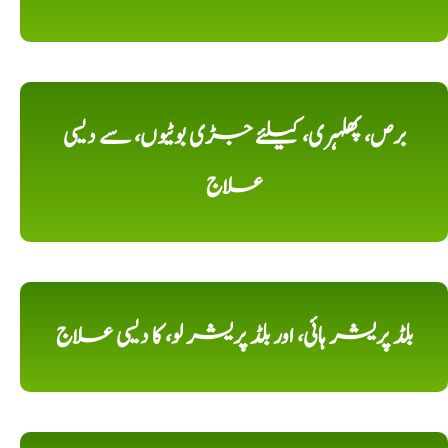
برص، پھلہری، کیلئے جڑی بوٹیوں، سے دیسی
علاج
بلڈ پریشر ہائی، اور بلڈ پریشر لو، کا دیسی علاج