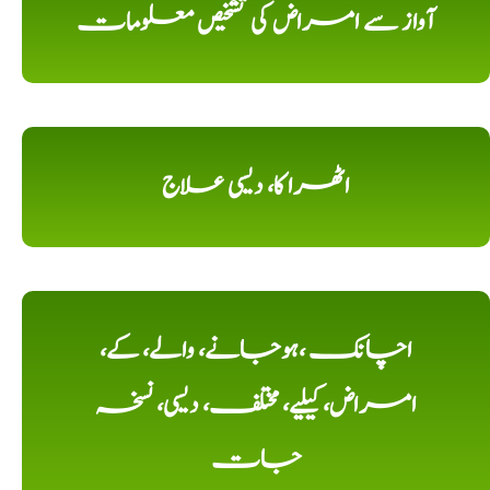
آواز سے امراض کی تشخیص معلومات
اٹھرا کا، دیسی علاج
اچانک ،ہوجانے، والے، کے،
امراض، کیلیے، مختلف، دیسی، نسخہ
جات