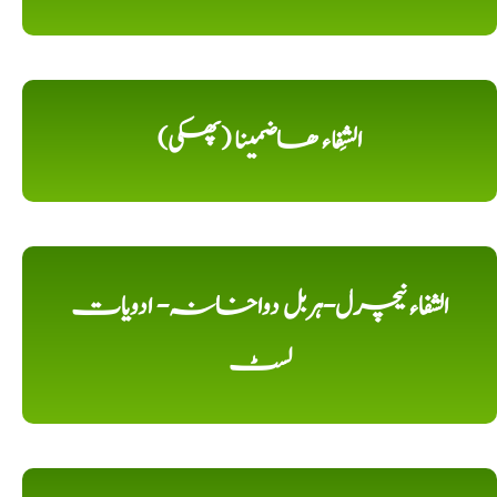
الشِفاء ھاضمینا (پھکی)
الشفاء نیچرل-ہربل دواخانہ- ادویات
لسٹ