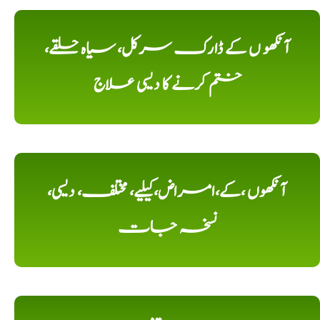
آنکھو ں کے ڈارک سرکل، سیاہ حلقے،
ختم کرنے کا دیسی علاج
آنکھوں ،کے،امراض،کیلیے، مختلف، دیسی،
نسخہ جات