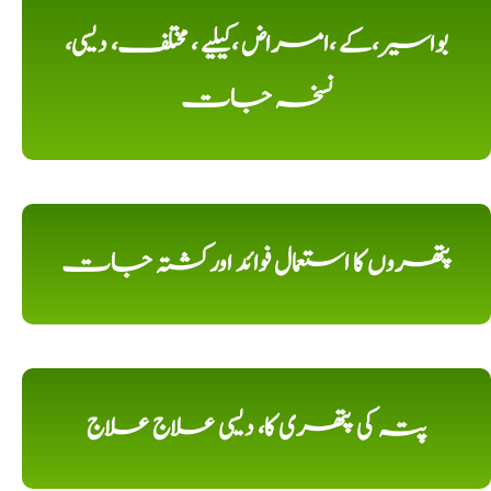
بواسیر،کے ،امراض ،کیلیے ، مختلف، دیسی،
نسخہ جات
پتھروں کا استعمال فوائد اورکشتہ جات
پتہ کی پتھری کا، دیسی علاج علاج