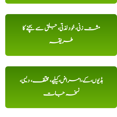
مشت زنی، خود لذتی، جلق سے بچنے کا
طریقہ
ہڈیوں،کے،امراض،کیلیے، مختلف، دیسی،
نسخہ جات