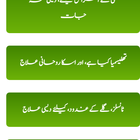
تلی کے امراض کیلئے، دیسی نسخہ
جات
تھلیسمیا کیا ہے، اور اسکا روحانی علاج
ٹانسلز، گلے کے غدود، کیلئے دیسی علاج