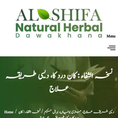
Menu
نسخہ الشفاء : کان درد کا، دیسی طریقہ
علاج
دیسی طریقہ علاج، جڑی بوٹیاں، ہربل حکیم
/ نسخہ الشفاء : کان
/
Home
درد کا، دیسی طریقہ علاج