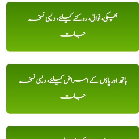
ہچکی، فواق، روکنے کیلئے، دیسی نسخہ
جات
ہاتھ اور پاؤں کے امراض کیلئے، دیسی نسخہ
جات