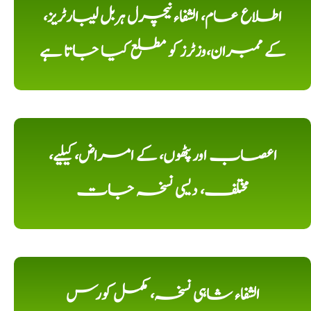
اطلاع عام، الشفاء نیچرل ہربل لیبارٹریز،
کے ممبران،وزٹرز کو مطلع کیا جاتا ہے
اعصاب اور پٹھوں، کے امراض، کیلیے،
مختلف، دیسی نسخہ جات
الشفاء شاہی نسخہ، مکمل کورس