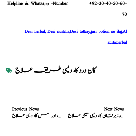
Helpline & Whatsapp -Number +92-30-40-50-60-
70
Desi herbal, Desi nuskha,Desi totkay,jari botion se ilaj,Al
shifa,herbal
کان درد کا، دیسی طریقہ علاج
Previous News
Next News
نسخہ الشفاء : یرقان کا، دیسی حکیمی علاج
نسخہ الشفاء : قبض، اور گیس کا، دیسی علاج