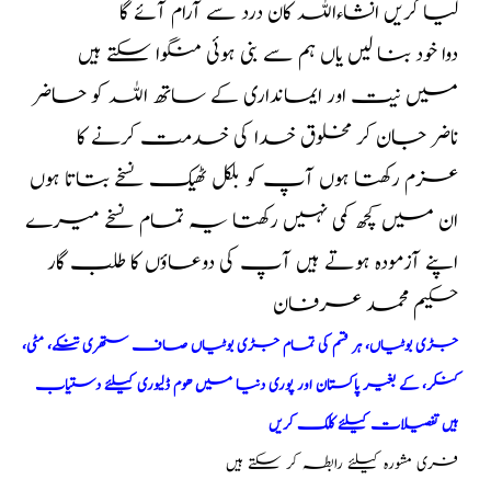
لیا کریں انشاءاللہ کان درد سے آرام آئے گا
دوا خود بنا لیں یاں ہم سے بنی ہوئی منگوا سکتے ہیں
میں نیت اور ایمانداری کے ساتھ اللہ کو حاضر
ناضر جان کر مخلوق خدا کی خدمت کرنے کا
عزم رکھتا ہوں آپ کو بلکل ٹھیک نسخے بتاتا ہوں
ان میں کچھ کمی نہیں رکھتا یہ تمام نسخے میرے
اپنے آزمودہ ہوتے ہیں آپ کی دوعاؤں کا طلب گار
حکیم محمد عرفان
جڑی بوٹیاں، ہر قسم کی تمام جڑی بوٹیاں صاف ستھری تنکے، مٹی،
کنکر، کے بغیر پاکستان اور پوری دنیا میں ھوم ڈلیوری کیلئے دستیاب
ہیں تفصیلات کیلئے کلک کریں
فری مشورہ کیلئے رابطہ کر سکتے ہیں