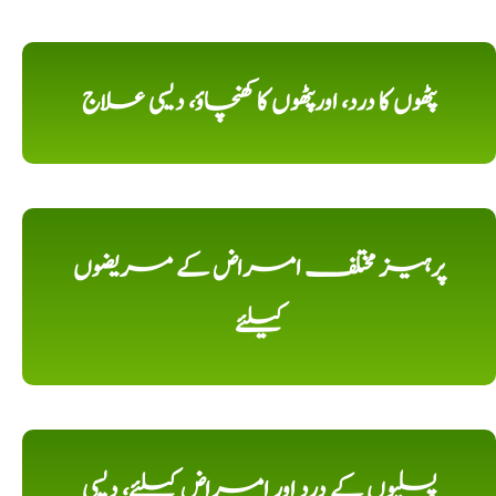
پٹھوں کا درد، اورپٹھوں کا کھنچاؤ، دیسی علاج
پرہیز مختلف امراض کے مریضوں
کیلئے
پسلیوں کے درد اور امراض کیلئے، دیسی