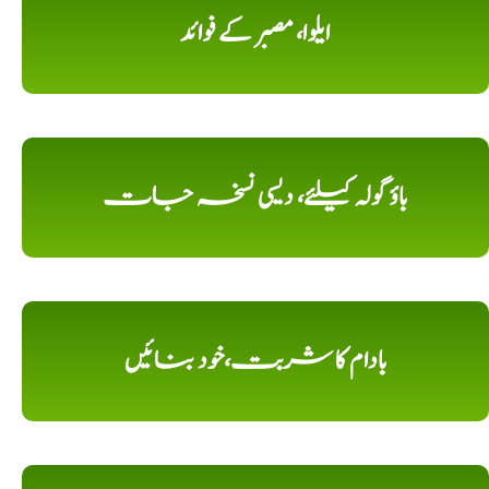
ایلوا، مصبر کے فوائد
باؤ گولہ کیلئے، دیسی نسخہ جات
بادام کا شربت،خود بنائیں