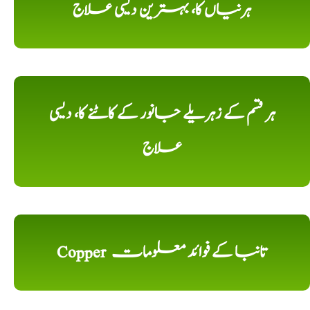
ہرنیاں کا، بہترین دیسی علاج
ہر قسم کے زہریلے جانور کے کاٹنے کا، دیسی
علاج
Copper تانبا کے فوائد معلومات