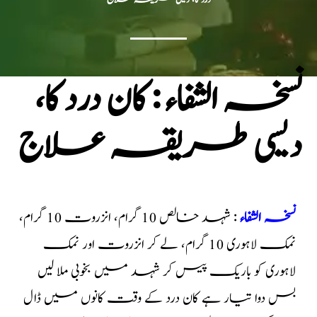
نسخہ الشفاء : کان درد کا،
دیسی طریقہ علاج
نسخہ الشفاء
: شہد خالص 10 گرام، انزروت 10 گرام،
نمک لاہوری 10 گرام، لے کر انزروت اور نمک
لاہوری کو باریک پیس کر شہد میں بخوبی ملا لیں
بس دوا تیار ہے کان درد کے وقت کانوں میں ڈال