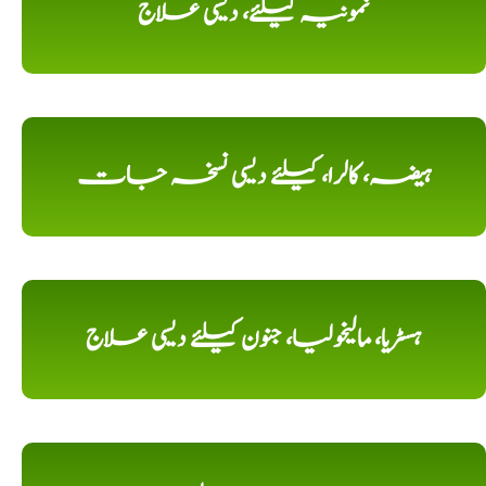
نمونیہ کیلئے، دیسی علاج
ہیضہ، کالرا، کیلئے دیسی نسخہ جات
ہسٹریا، مالیخولیا، جنون کیلئے دیسی علاج