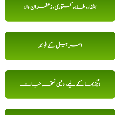
الشفاء، طلاء کستوری، زعفران والا
امر بیل کے فوائد
ایگزیما کے لیے، دیسی نسخہ جات