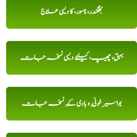
بھگندر، ناسور، کا دیسی علاج
بہق، چھیپ، کیلئے دیسی نسخہ جات
بواسیر خونی, و بادی کے, نسخہ جات