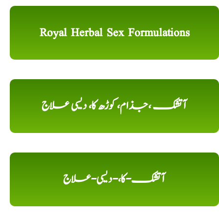
Royal Herbal Sex Formulations
آتشک ،جذام، کوڑھ کا، دیسی علاج
آتشک-کا،-دیسی-علاج