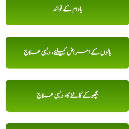
بادام کے فوائد
بالوں کے امراض کیلئے، دیسی علاج
بچھوکے کاٹنے کا، دیسی علاج