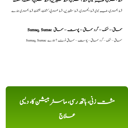
قسط بحری، طبِ نبوی قسط البحری، قسط شیریں، قسط عربی، كشطت، قشطت
قسط بحری، طبِ نبوی قسط البحری، قسط شیریں، قسط عربی، كشطت، قشطت قسط بحری ہمارے
Sumaq, Sumac سماق – سُمک – گرد سماق – پوست – سماق
Sumaq, Sumac سماق – سُمک – گرد سماق – پوست – سماق نوٹ ؟ ہمارے
مشت زنی، ہاتھ رسی، ماسٹر بیشن کا، دیسی
علاج