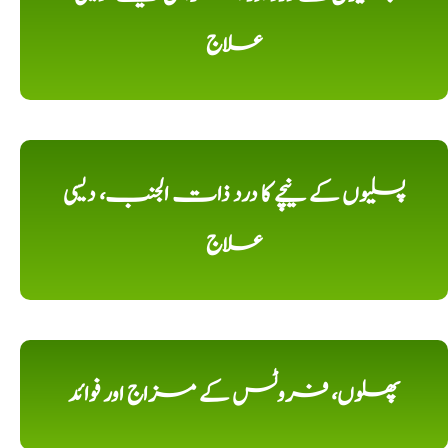
علاج
پسلیوں کے نیچے کا درد ذات الجنب، دیسی
علاج
پھلوں، فروٹس کے مزاج اور فوائد