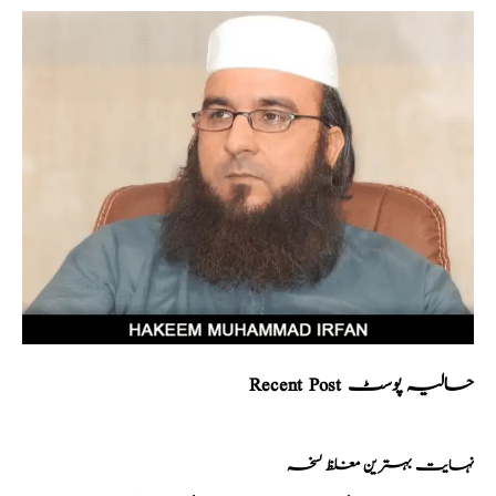
Recent Post حالیہ پوسٹ
نہایت بہترین مغلظ نسخہ