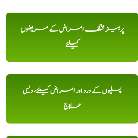
پرہیز مختلف امراض کے مریضوں
کیلئے
پسلیوں کے درد اور امراض کیلئے، دیسی
علاج