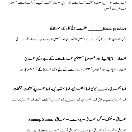
نہایت بہترین مغلظ نسخہ نہایت بہترین مغلظ نسخہ آپ کی خدمت میں
حاضر ہے جس
مشت زنی کا دیسی علاج _______Hand practice
مشت زنی–Hand practice دیسی علاج مشت زنی کرنے سے اس کا نقصان اور اس کا
بخار – ٹائیفائیڈ اور ملیریا جیسی علامات کے لیے دیسی علاج
بخار – ٹائیفائیڈ اور ملیریا جیسی علامات کے لیے دیسی علاج گلے کی خرابی اور
قسط بحری، طبِ نبوی قسط البحری، قسط شیریں، قسط عربی، كشطت، قشطت
قسط بحری، طبِ نبوی قسط البحری، قسط شیریں، قسط عربی، كشطت، قشطت قسط بحری ہمارے
Sumaq, Sumac سماق – سُمک – گرد سماق – پوست – سماق
Sumaq, Sumac سماق – سُمک – گرد سماق – پوست – سماق نوٹ ؟ ہمارے