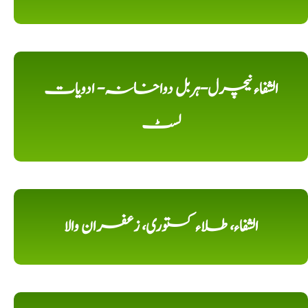
الشفاء نیچرل-ہربل دواخانہ- ادویات
لسٹ
الشفاء، طلاء کستوری، زعفران والا