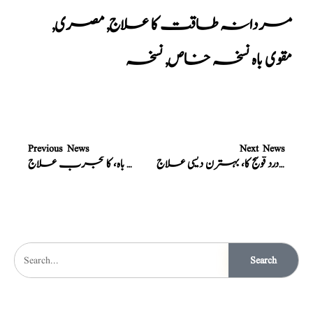
مردانہ طاقت کا علاج
,
مصری
,
مقوی باہ نسخہ خاص
,
نسخہ
Previous News
Next News
نسخہ الشفاء : معجون درد کمر، درد گردہ، اور درد قولنج کا، بہترن دیسی علاج
نسخہ الشفاء : انتہائی زبردست ضعف باہ، کا مجرب علاج
Search