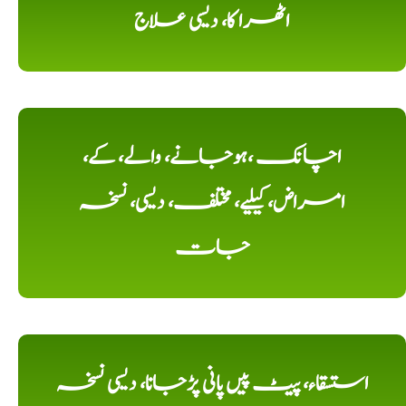
اٹھرا کا، دیسی علاج
اچانک ،ہوجانے، والے، کے،
امراض، کیلیے، مختلف، دیسی، نسخہ
جات
استسقاء، پیٹ پیں پانی پڑجانا، دیسی نسخہ