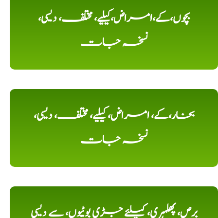
بچوں،کے،امراض،کیلیے، مختلف، دیسی،
نسخہ جات
بخار،کے، امراض، کیلیے، مختلف، دیسی،
نسخہ جات
برص، پھلہری، کیلئے جڑی بوٹیوں، سے دیسی