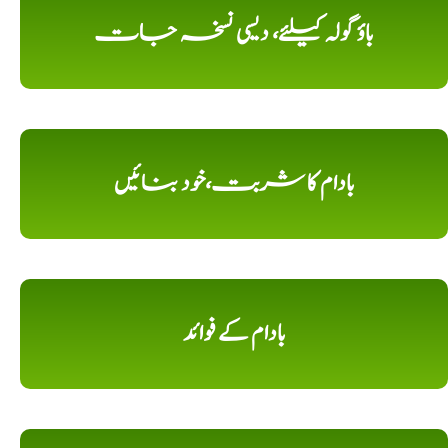
باؤ گولہ کیلئے، دیسی نسخہ جات
بادام کا شربت،خود بنائیں
بادام کے فوائد