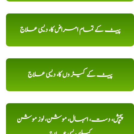
پیٹ کے تمام امراض کا، دیسی علاج
پیٹ کے کیڑ وں کا، دیسی علاج
پیچش، دست، اسہال، موشن، لوز موشن