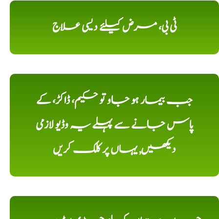
ٹی بی، مرض کیلئے دیسی علاج
جب بیمار ہو جاو تو حکیم، ڈاکڑ، کے
پاس جانے سے پہلے یہ وڈیو لازمی
دیکھیں, یہاں پر کلک کریں