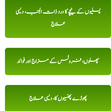
پسلیوں کے نیچے کا درد ذات الجنب، دیسی
علاج
پھلوں، فروٹس کے مزاج اور فوائد
پھوڑے پھنسیوں کا، دیسی علاج