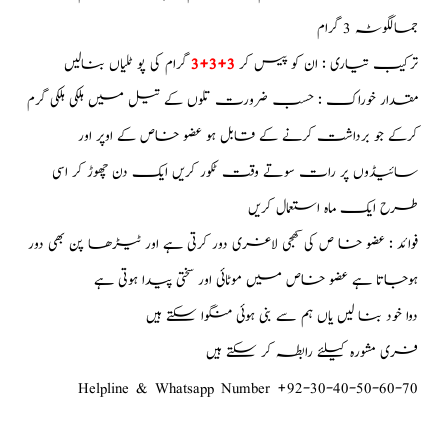
جمالگوٹہ 3 گرام
ترکیب تیاری : ان کو پیس کر
3+3+3
گرام کی پو ٹلیاں بنالیں
مقدار خوراک : حسب ضرورت تلوں کے تیل میں ہلکی ہلکی گرم
کرکے جو برداشت کرنے کے قابل ہو عضو خاص کے اوپر اور
سائیڈوں پر رات سوتے وقت ٹکور کریں ایک دن چھوڑ کر اسی
طرح ایک ماہ استعمال کریں
فوائد : عضو خا ص کی کھجی لاغری دور کرتی ہے اور ٹیڑھا پن بھی دور
ہوجاتا ہے عضو خاص میں موٹائی اور سختی پیدا ہوتی ہے
دوا خود بنا لیں یاں ہم سے بنی ہوئی منگوا سکتے ہیں
فری مشورہ کیلئے رابطہ کر سکتے ہیں
Helpline & Whatsapp Number +92-30-40-50-60-70