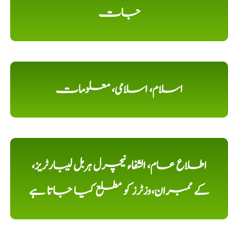
جات
اسلام، اسلامی، معلومات
اطلاع عام، الشفاء نیچرل ہربل لیبارٹریز،
کے ممبران،وزٹرز کو مطلع کیا جاتا ہے