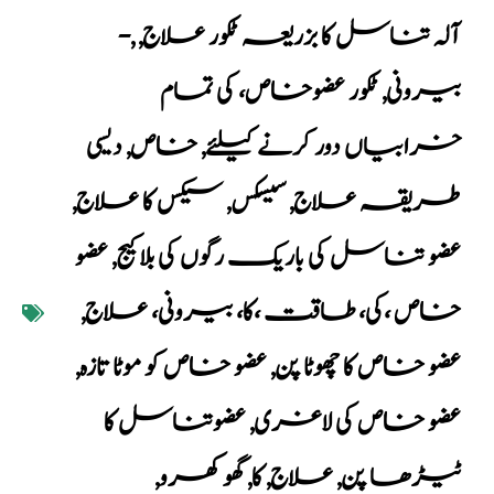
آلہ تناسل کا بزریعہ ٹکور علاج
,
,
-
بیرونی
,
ٹکور عضوخاص، کی تمام
خرابیاں دور کرنے کیلئے
,
خاص
,
دیسی
طریقہ علاج
,
سیسکس
,
سیکس کا علاج
,
عضو تناسل کی باریک رگوں کی بلاکیج
,
عضو
خاص ،کی، طاقت ،کا، بیرونی، علاج
,
عضو خاص کا چھوٹا پن
,
عضو خاص کو موٹا تازہ
,
عضو خاص کی لاغری
,
عضوتناسل کا
ٹیڑھا پن
,
علاج
,
کا
,
گھوکھرو
,