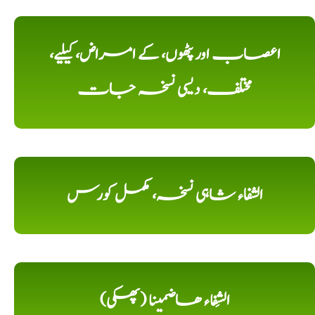
اعصاب اور پٹھوں، کے امراض، کیلیے،
مختلف، دیسی نسخہ جات
الشفاء شاہی نسخہ، مکمل کورس
الشِفاء ھاضمینا (پھکی)