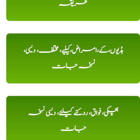
طریقہ
ہڈیوں،کے،امراض،کیلیے، مختلف، دیسی،
نسخہ جات
ہچکی، فواق، روکنے کیلئے، دیسی نسخہ
جات