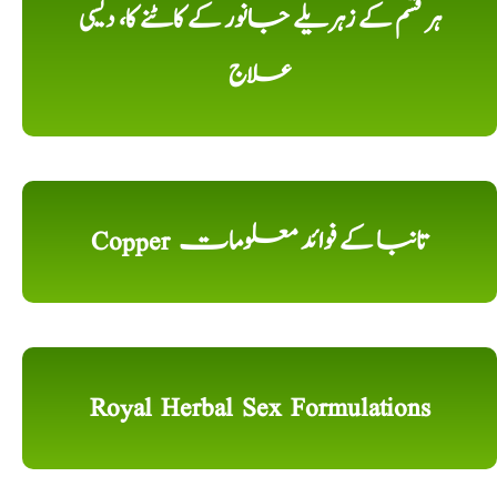
ہر قسم کے زہریلے جانور کے کاٹنے کا، دیسی
علاج
Copper تانبا کے فوائد معلومات
Royal Herbal Sex Formulations