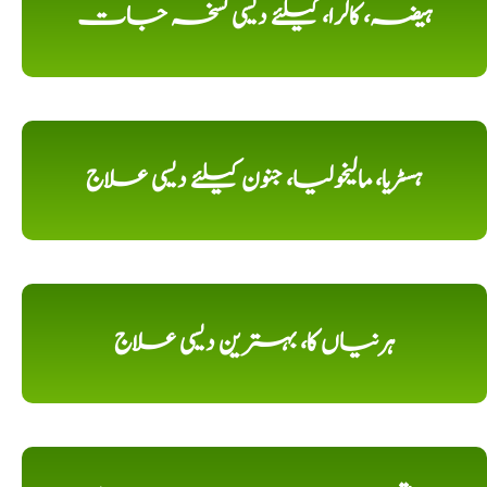
ہیضہ، کالرا، کیلئے دیسی نسخہ جات
ہسٹریا، مالیخولیا، جنون کیلئے دیسی علاج
ہرنیاں کا، بہترین دیسی علاج