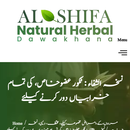
Menu
نسخہ الشفاء : ٹکور عضوخاص، کی تمام
خرابیاں دور کرنے کیلئے
مردوں،کے،امراض مخصوصہ،کیلیے، مختلف، دیسی، نسخہ
/
Home