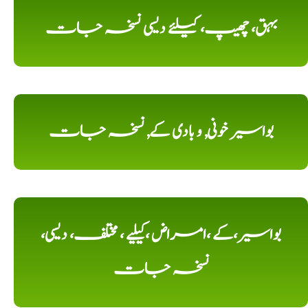
بہق، چھیپ، کیلئے دیسی نسخہ جات
بواسیر خونی, و بادی کے, نسخہ جات
بواسیر،کے ،امراض ،کیلیے ، مختلف، دیسی،
نسخہ جات