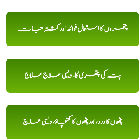
پتھروں کا استعمال فوائد اورکشتہ جات
پتہ کی پتھری کا، دیسی علاج علاج
پٹھوں کا درد، اورپٹھوں کا کھنچاؤ، دیسی علاج