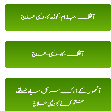
آتشک ،جذام، کوڑھ کا، دیسی علاج
آتشک-کا،-دیسی-علاج
آنکھو ں کے ڈارک سرکل، سیاہ حلقے،
ختم کرنے کا دیسی علاج