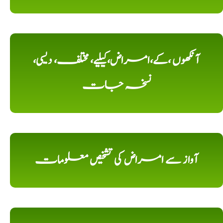
آنکھوں ،کے،امراض،کیلیے، مختلف، دیسی،
نسخہ جات
آواز سے امراض کی تشخیص معلومات