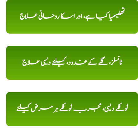
تھلیسمیا کیا ہے، اور اسکا روحانی علاج
ٹانسلز، گلے کے غدود، کیلئے دیسی علاج
ٹوٹکے دیسی، مجرب ٹوٹکے ہر مرض کیلئے