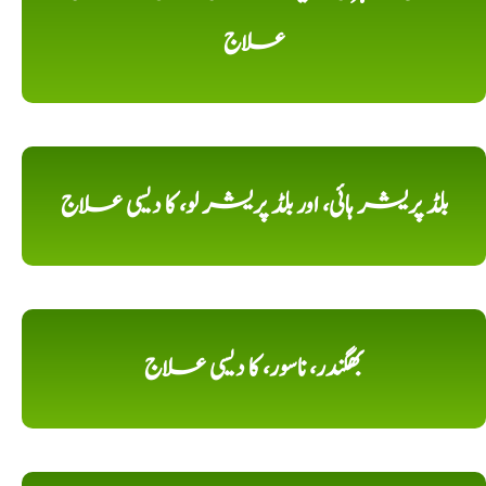
علاج
بلڈ پریشر ہائی، اور بلڈ پریشر لو، کا دیسی علاج
بھگندر، ناسور، کا دیسی علاج