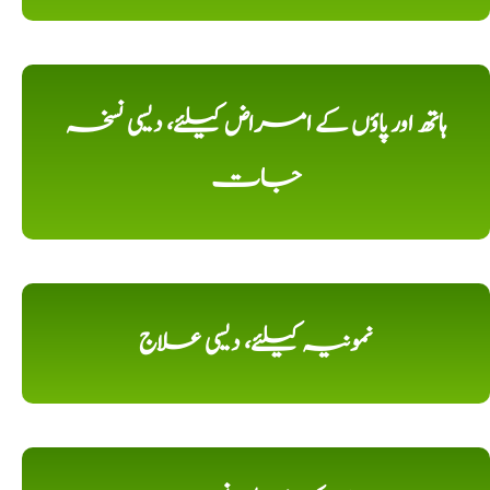
ہاتھ اور پاؤں کے امراض کیلئے، دیسی نسخہ
جات
نمونیہ کیلئے، دیسی علاج