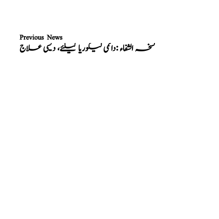
Previous News
نسخہ الشفاء :دائمی لیکوریا کیلئے، دیسی علاج