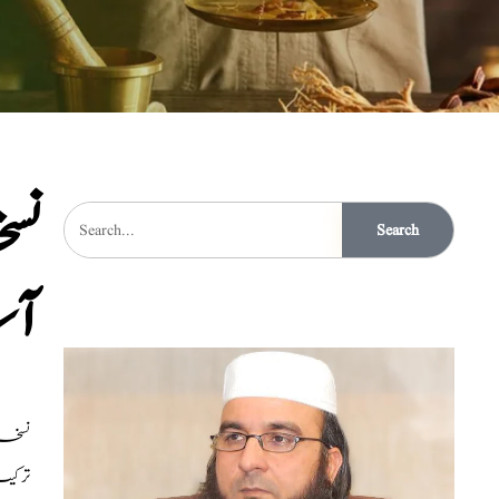
نس
Search
آس
نسخہ الشفاء 
ترکی