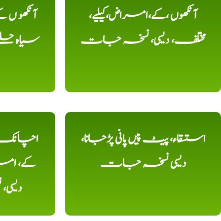
آنکھوں ،کے،امراض،کیلیے،
آنکھو ں
مختلف، دیسی، نسخہ جات
سیاہ حلقے
استسقاء، پیٹ پیں پانی پڑجانا،
اچانک ،
دیسی نسخہ جات
کے، امرا
دیسی