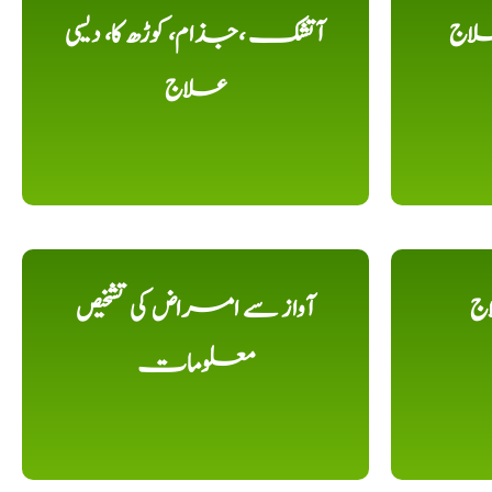
لاج
آتشک ،جذام، کوڑھ کا، دیسی
علاج
اج
آواز سے امراض کی تشخیص
معلومات