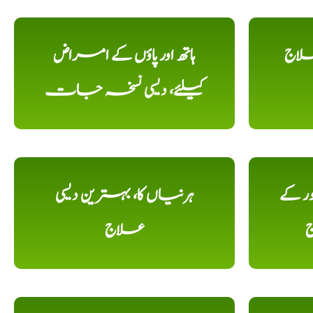
علاج
ہاتھ اور پاؤں کے امراض
کیلئے، دیسی نسخہ جات
ور کے
ہرنیاں کا، بہترین دیسی
ج
علاج