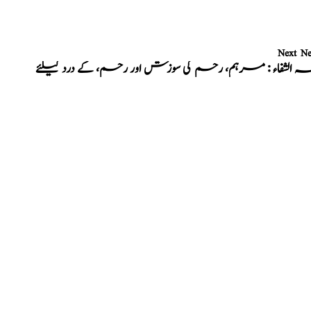
Next N
ہ الشفاء : مرہم، رحم کی سوزش اور رحم، کے درد کیلئے