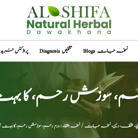
Blogs نسخہ جات
Diagnosis تشخیص
Products پراڈکٹس خری
رم رحم، سوزش رحم، کا
یلیے، مختلف، دیسی، نسخہ جات
/ نسخہ الشفاء : ورم رحم، سوزش رحم، کا بہت