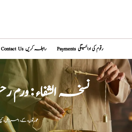
Payments رقوم کی ادائیگی
Contact Us رابطہ کریں
نسخہ الشفاء : و
عورتوں، کے، امراض، ک