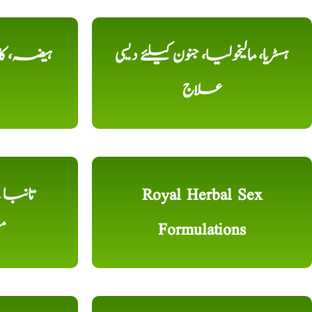
ہسٹریا، مالیخولیا، جنون کیلئے دیسی
ہیضہ، کال
علاج
Royal Herbal Sex
Formulations
م