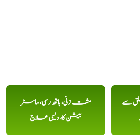
لق سے
مشت زنی، ہاتھ رسی، ماسٹر
بیشن کا، دیسی علاج