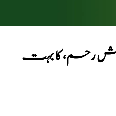
سوزش رحم، کا بہت