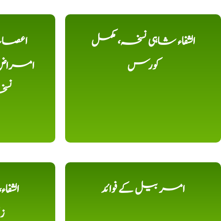
الشفاء شاہی نسخہ، مکمل
اعصاب 
کورس
امراض، ک
نس
امر بیل کے فوائد
الشفا
ز