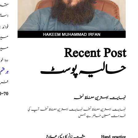
مقدا
استعم
فوائ
میں 
Recent Post
میں 
دوا خ
حالیہ پوسٹ
ہر قس
فری م
0-70
نہایت بہترین مغلظ نسخہ
نہایت بہترین مغلظ نسخہ نہایت بہترین مغلظ نسخہ آپ کی
خدمت میں حاضر ہے جس
مشت زنی کا دیسی علاج _______Hand practice