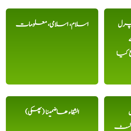
یچرل
اسلام، اسلامی، معلومات
ے
ع کیا
ل
الشِفاء ھاضمینا (پھکی)
 لسٹ