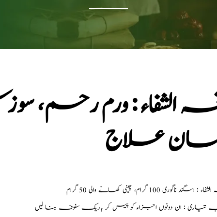
خہ الشفاء : ورم رحم، 
ان علاج
: اسگند ناگوری 100 گرام، چینی کھانے والی 50 گرام
ب تیاری : ان دونوں اجزاء کو پیس کر باریک سفوف بنا لیں