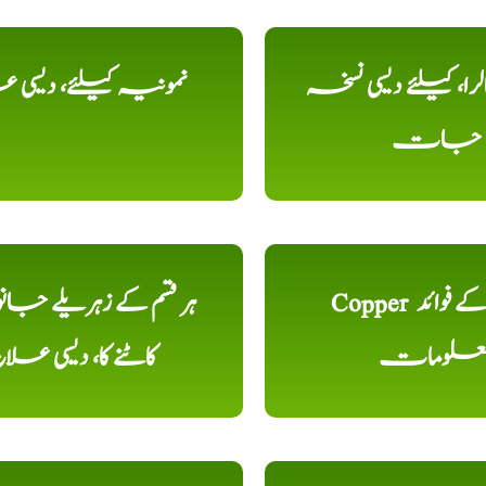
را، کیلئے دیسی نسخہ
نمونیہ کیلئے، دیسی 
جات
Copper تانبا کے فوائد
ہر قسم کے زہریلے جان
علومات
کاٹنے کا، دیسی علا