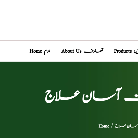
دیں
About Us تعارف
Home ہوم
 بہت آسان علاج
 آسان علاج
/
Home