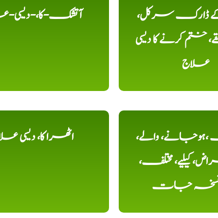
 کے ڈارک سرکل،
آتشک-کا،-دیسی-ع
، ختم کرنے کا دیسی
علاج
ہوجانے، والے،
اٹھرا کا، دیسی عل
ض، کیلیے، مختلف،
، نسخہ جات