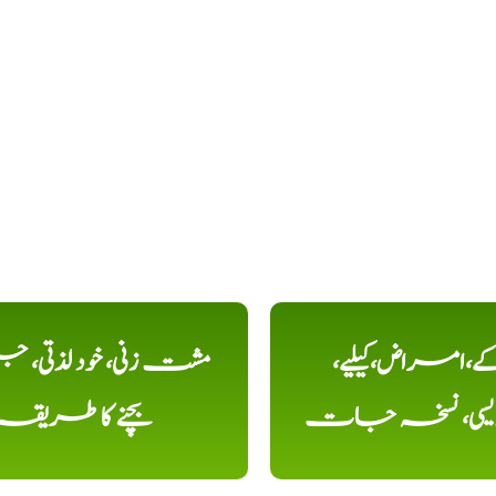
کے،امراض،کیلیے،
مشت زنی، خود لذتی، ج
دیسی، نسخہ جات
بچنے کا طریقہ