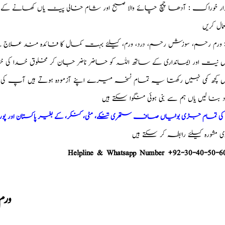
ر خوراک : آدھا چمچ چائے والا صبح اور شام خالی پیٹ یاں کھانے کے 
ال کریں
د : ورم رحم، سوزش رحم، درد، ورم، کیلئے بہت کمال کا فائدہ مند علاج 
نیت اور ایمانداری کے ساتھ اللہ کو حاضر ناضر جان کر مخلوق خدا کی 
کچھ کمی نہیں رکھتا یہ تمام نسخہ میرے اپنے آزمودہ ہوتے ہیں آپ ک
ود بنا لیں یاں ہم سے بنی ہوئی منگوا سکتے ہیں
م کی تمام جڑی بوٹیاں صاف ستھری تنکے، مٹی، کنکر، کے بغیر پاکستان اور پو
شورہ کیلئے رابطہ کر سکتے ہیں
Helpline & Whatsapp Number +92-30-40-50-6
ور