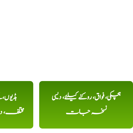
ہچکی، فواق، روکنے کیلئے، دیسی
ہڈیوں،
نسخہ جات
مختلف، 