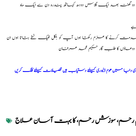
دو گھنٹہ بعد ایک گلاس دودھ کیساتھ پندرہ دن سے ایک ماہ
ہے
خدمت کرنے کا عزم رکھتا ہوں آپ کو بلکل ٹھیک نسخے بتاتا ہوں ان
ی دوعاؤں کا طلب گار حکیم محمد عرفان
ری دنیا میں ھوم ڈلیوری کیلئے دستیاب ہیں تفصیلات کیلئے کلک کریں
م رحم، سوزش رحم، کا بہت آسان علاج