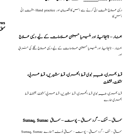
مشت زنی–Hand practice دیسی علاج مشت زنی کرنے سے اس کا نقصان اور
اس کا
ews
نسخ
بخار – ٹائیفائیڈ اور ملیریا جیسی علامات کے لیے دیسی علاج
بخار – ٹائیفائیڈ اور ملیریا جیسی علامات کے لیے دیسی علاج گلے کی خرابی
اور
قسط بحری، طبِ نبوی قسط البحری، قسط شیریں، قسط عربی،
كشطت، قشطت
قسط بحری، طبِ نبوی قسط البحری، قسط شیریں، قسط عربی، كشطت، قشطت قسط
بحری ہمارے
Sumaq, Sumac سماق – سُمک – گرد سماق – پوست – سماق
Sumaq, Sumac سماق – سُمک – گرد سماق – پوست – سماق نوٹ ؟ ہمارے