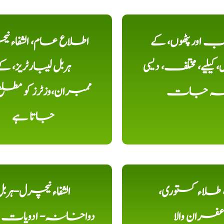
اور پٹھوں، کے
اطلاع عام، الشفاء ن
یلیے، مختلف، دیسی
ہربل لیبارٹریز، ک
خہ جات
ممبران،وزٹرز کو مطل
جاتا ہے
ء، طلاء کستوری،
الشفاء نیچرل-ہرب
عفران والا
دواخانہ- ادویات