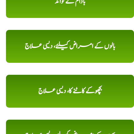
بادام کے فوائد
بالوں کے امراض کیلئے، دیسی علاج
بچھوکے کاٹنے کا، دیسی علاج