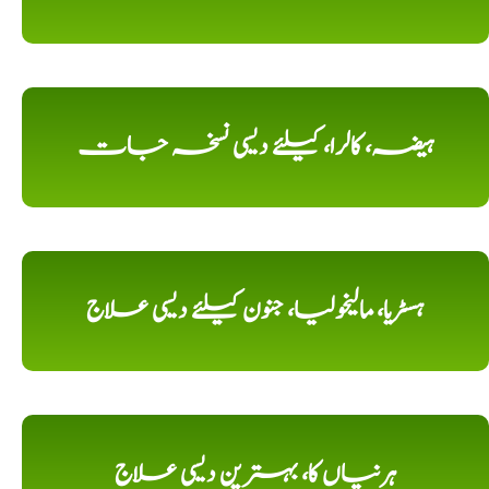
ہیضہ، کالرا، کیلئے دیسی نسخہ جات
ہسٹریا، مالیخولیا، جنون کیلئے دیسی علاج
ہرنیاں کا، بہترین دیسی علاج