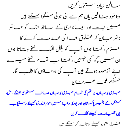
سالن زیادہ استعمال کریں
دوا خود بنا لیں یاں ہم سے بنی ہوئی منگوا سکتے ہیں
میں نیت اور ایمانداری کے ساتھ اللہ کو حاضر
ناضر جان کر مخلوق خدا کی خدمت کرنے کا
عزم رکھتا ہوں آپ کو بلکل ٹھیک نسخے بتاتا ہوں
ان میں کچھ کمی نہیں رکھتا یہ تمام نسخے میرے
اپنے آزمودہ ہوتے ہیں آپ کی دوعاؤں کا طلب گار
حکیم محمد عرفان
جڑی بوٹیاں، ہر قسم کی تمام جڑی بوٹیاں صاف ستھری تنکے، مٹی،
کنکر، کے بغیر پاکستان اور پوری دنیا میں ھوم ڈلیوری کیلئے دستیاب
ہیں تفصیلات کیلئے کلک کریں
فری مشورہ کیلئے رابطہ کر سکتے ہیں