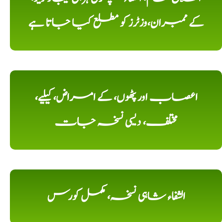
کے ممبران،وزٹرز کو مطلع کیا جاتا ہے
اعصاب اور پٹھوں، کے امراض، کیلیے،
مختلف، دیسی نسخہ جات
الشفاء شاہی نسخہ، مکمل کورس