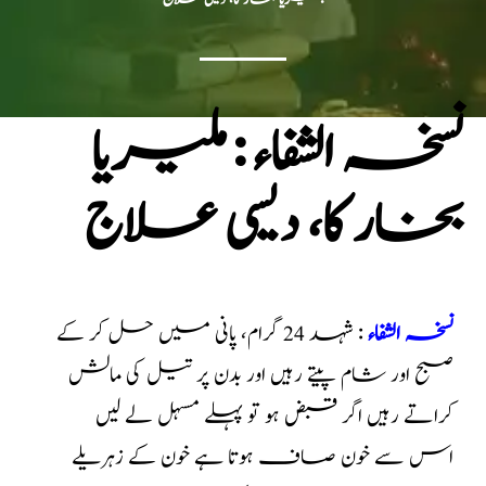
نسخہ الشفاء : ملیریا
بخار کا، دیسی علاج
نسخہ الشفاء
: شہد 24 گرام، پانی میں حل کر کے
صبح اور شام پیتے رہیں اور بدن پر تیل کی مالش
کراتے رہیں اگر قبض ہو تو پہلے مسہل لے لیں
اس سے خون صاف ہوتا ہے خون کے زہریلے