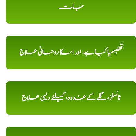
جات
تھلیسمیا کیا ہے، اور اسکا روحانی علاج
ٹانسلز، گلے کے غدود، کیلئے دیسی علاج