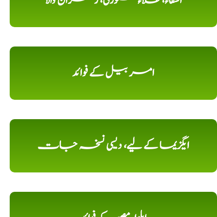
الشفاء، طلاء کستوری، زعفران والا
امر بیل کے فوائد
ایگزیما کے لیے، دیسی نسخہ جات