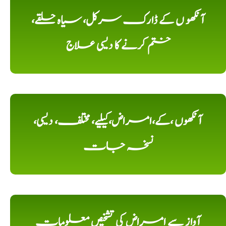
آنکھو ں کے ڈارک سرکل، سیاہ حلقے،
ختم کرنے کا دیسی علاج
آنکھوں ،کے،امراض،کیلیے، مختلف، دیسی،
نسخہ جات
آواز سے امراض کی تشخیص معلومات