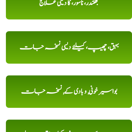
بھگندر، ناسور، کا دیسی علاج
بہق، چھیپ، کیلئے دیسی نسخہ جات
بواسیر خونی, و بادی کے, نسخہ جات