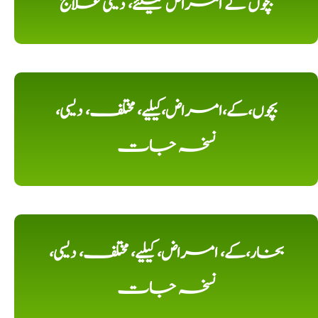
بچوں کے امراض کیلئے، دیسی علاج
بچوں،کے،امراض،کیلیے، مختلف، دیسی،
نسخہ جات
بخار،کے، امراض، کیلیے، مختلف، دیسی،
نسخہ جات