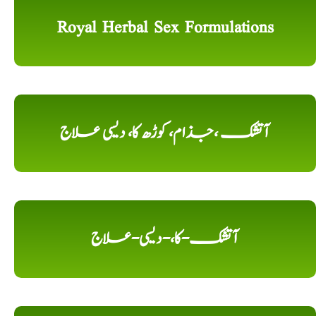
Royal Herbal Sex Formulations
آتشک ،جذام، کوڑھ کا، دیسی علاج
آتشک-کا،-دیسی-علاج