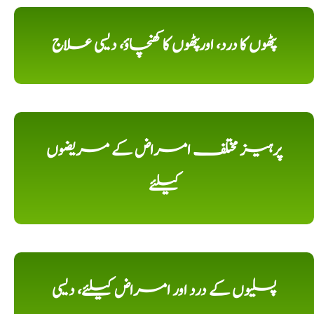
پٹھوں کا درد، اورپٹھوں کا کھنچاؤ، دیسی علاج
پرہیز مختلف امراض کے مریضوں
کیلئے
پسلیوں کے درد اور امراض کیلئے، دیسی