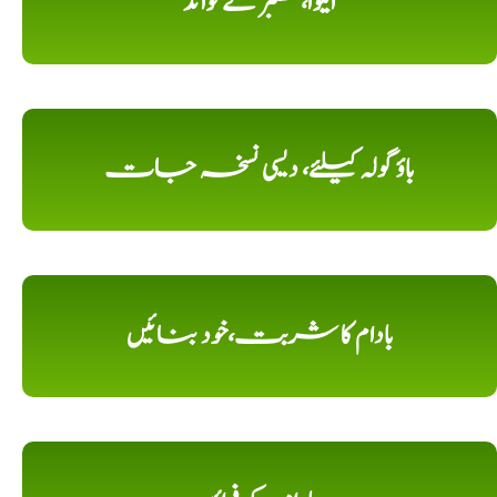
ایلوا، مصبر کے فوائد
باؤ گولہ کیلئے، دیسی نسخہ جات
بادام کا شربت،خود بنائیں