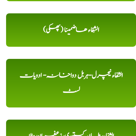
الشِفاء ھاضمینا (پھکی)
الشفاء نیچرل-ہربل دواخانہ- ادویات
لسٹ