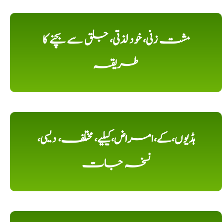
مشت زنی، خود لذتی، جلق سے بچنے کا
طریقہ
ہڈیوں،کے،امراض،کیلیے، مختلف، دیسی،
نسخہ جات