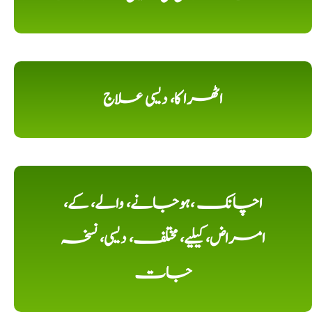
اٹھرا کا، دیسی علاج
اچانک ،ہوجانے، والے، کے،
امراض، کیلیے، مختلف، دیسی، نسخہ
جات