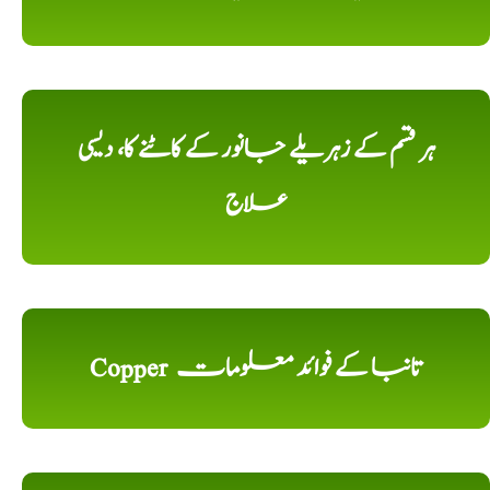
ہر قسم کے زہریلے جانور کے کاٹنے کا، دیسی
علاج
Copper تانبا کے فوائد معلومات