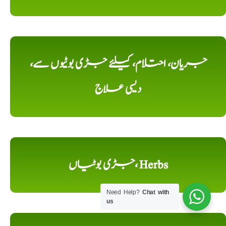
جریان، احتلام، کیلئے جڑی بوٹیوں سے،
دیسی علاج
جڑی بوٹیاں، Herbs
Need Help?
Chat with
us