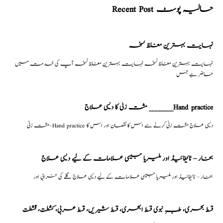
Recent Post حالیہ پوسٹ
نہایت بہترین مغلظ نسخہ
نہایت بہترین مغلظ نسخہ نہایت بہترین مغلظ نسخہ آپ کی خدمت میں
حاضر ہے جس
مشت زنی کا دیسی علاج _______Hand practice
مشت زنی–Hand practice دیسی علاج مشت زنی کرنے سے اس کا نقصان اور اس کا
بخار – ٹائیفائیڈ اور ملیریا جیسی علامات کے لیے دیسی علاج
بخار – ٹائیفائیڈ اور ملیریا جیسی علامات کے لیے دیسی علاج گلے کی خرابی اور
قسط بحری، طبِ نبوی قسط البحری، قسط شیریں، قسط عربی، كشطت، قشطت