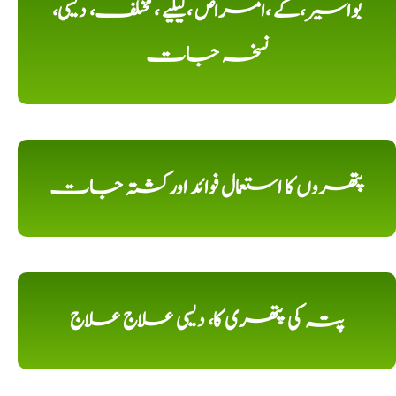
بواسیر،کے ،امراض ،کیلیے ، مختلف، دیسی،
نسخہ جات
پتھروں کا استعمال فوائد اورکشتہ جات
پتہ کی پتھری کا، دیسی علاج علاج