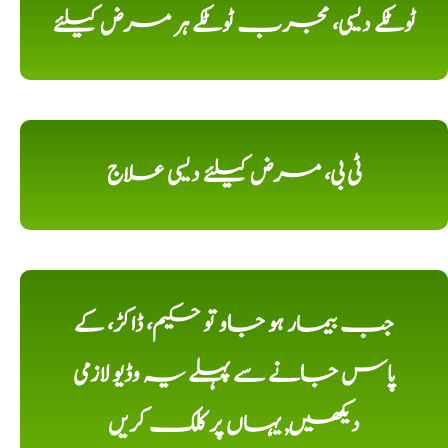
ٹوٹکے دیسی، مجرب ٹوٹکے ہر مرض کیلئے
ٹی بی، مرض کیلئے دیسی علاج
جب بیمار ہو جاو تو حکیم، ڈاکڑ، کے
پاس جانے سے پہلے یہ وڈیو لازمی
دیکھیں, یہاں پر کلک کریں