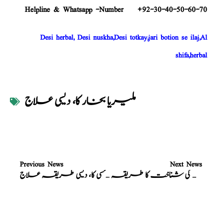
Helpline & Whatsapp -Number +92-30-40-50-60-70
Desi herbal, Desi nuskha,Desi totkay,jari botion se ilaj,Al
shifa,herbal
ملیریا بخار کا، دیسی علاج
Previous News
Next News
نسخہ الشفاء : حمل کی شناخت کا طریقہ
نسخہ الشفاء : کھانسی کا، دیسی طریقہ علاج