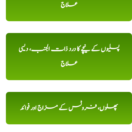
علاج
پسلیوں کے نیچے کا درد ذات الجنب، دیسی
علاج
پھلوں، فروٹس کے مزاج اور فوائد