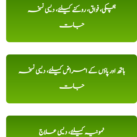
ہچکی، فواق، روکنے کیلئے، دیسی نسخہ
جات
ہاتھ اور پاؤں کے امراض کیلئے، دیسی نسخہ
جات
نمونیہ کیلئے، دیسی علاج