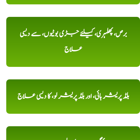
برص، پھلہری، کیلئے جڑی بوٹیوں، سے دیسی
علاج
بلڈ پریشر ہائی، اور بلڈ پریشر لو، کا دیسی علاج