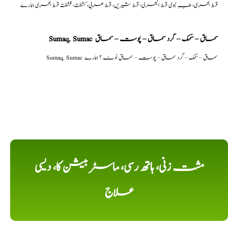
قسط بحری، طبِ نبوی قسط البحری، قسط شیریں، قسط عربی، كشطت، قشطت قسط بحری ہمارے
Sumaq, Sumac سماق – سُمک – گرد سماق – پوست – سماق
Sumaq, Sumac سماق – سُمک – گرد سماق – پوست – سماق نوٹ ؟ ہمارے
مشت زنی، ہاتھ رسی، ماسٹر بیشن کا، دیسی
علاج