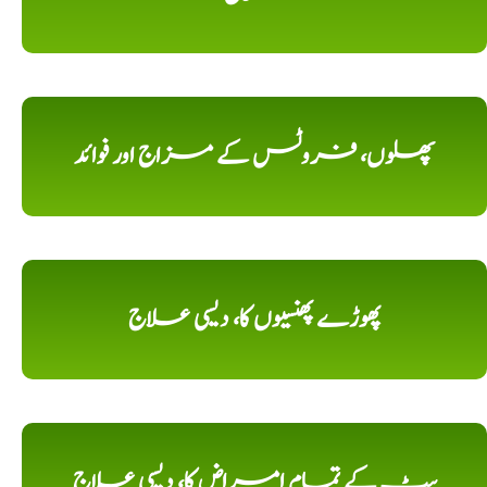
پھلوں، فروٹس کے مزاج اور فوائد
پھوڑے پھنسیوں کا، دیسی علاج
پیٹ کے تمام امراض کا، دیسی علاج