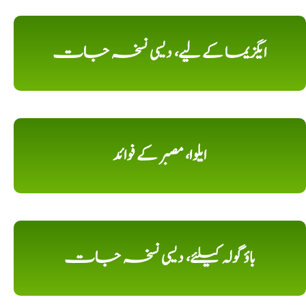
ایگزیما کے لیے، دیسی نسخہ جات
ایلوا، مصبر کے فوائد
باؤ گولہ کیلئے، دیسی نسخہ جات