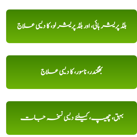
بلڈ پریشر ہائی، اور بلڈ پریشر لو، کا دیسی علاج
بھگندر، ناسور، کا دیسی علاج
بہق، چھیپ، کیلئے دیسی نسخہ جات