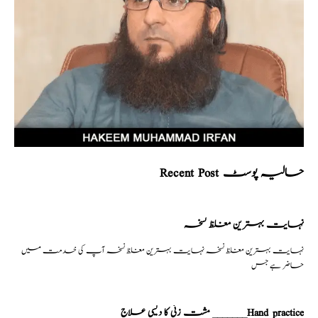
Recent Post حالیہ پوسٹ
نہایت بہترین مغلظ نسخہ
نہایت بہترین مغلظ نسخہ نہایت بہترین مغلظ نسخہ آپ کی خدمت میں
حاضر ہے جس
مشت زنی کا دیسی علاج _______Hand practice