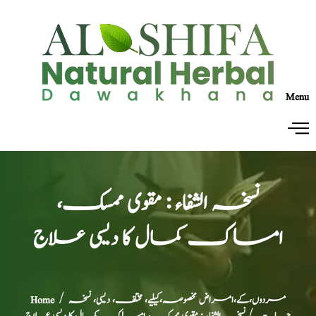
Menu
نسخہ الشفاء : مقوی ممسک،
امساک کمال کا دیسی علاج
مردوں،کے،امراض مخصوصہ،کیلیے، مختلف، دیسی، نسخہ
/
Home