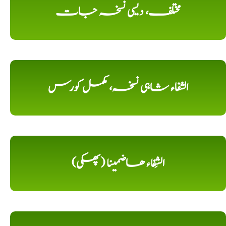
مختلف، دیسی نسخہ جات
الشفاء شاہی نسخہ، مکمل کورس
الشِفاء ھاضمینا (پھکی)