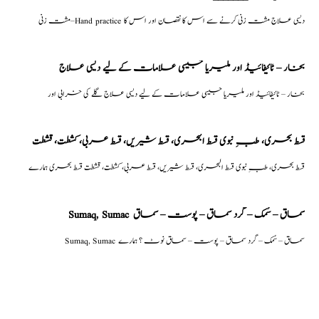
مشت زنی–Hand practice دیسی علاج مشت زنی کرنے سے اس کا نقصان اور اس کا
بخار – ٹائیفائیڈ اور ملیریا جیسی علامات کے لیے دیسی علاج
بخار – ٹائیفائیڈ اور ملیریا جیسی علامات کے لیے دیسی علاج گلے کی خرابی اور
قسط بحری، طبِ نبوی قسط البحری، قسط شیریں، قسط عربی، كشطت، قشطت
قسط بحری، طبِ نبوی قسط البحری، قسط شیریں، قسط عربی، كشطت، قشطت قسط بحری ہمارے
Sumaq, Sumac سماق – سُمک – گرد سماق – پوست – سماق
Sumaq, Sumac سماق – سُمک – گرد سماق – پوست – سماق نوٹ ؟ ہمارے