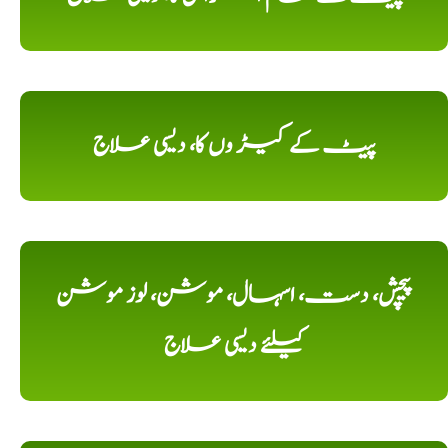
پیٹ کے کیڑ وں کا، دیسی علاج
پیچش، دست، اسہال، موشن، لوز موشن
کیلئے دیسی علاج