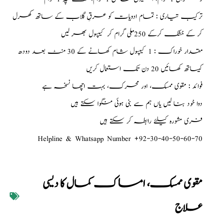
ترکیب تیاری : تمام ادویات کو عرقِ گلاب کے ساتھ کھرل
کر کے خشک کرکے 250 ملی گرام کر کیپسول بھر لیں
مقدار خوراک : 1 کیپسول شام کھانے کے 30 منٹ بعد دودھ
کیساتھ کھائیں 20 دن تک استعمال کریں
فوائد : مقوی ممسک، اور محرک، بہت اچھا نسخہ ہے
دوا خود بنا لیں یاں ہم سے بنی ہوئی منگوا سکتے ہیں
فری مشورہ کیلئے رابطہ کر سکتے ہیں
Helpline & Whatsapp Number +92-30-40-50-60-70
مقوی ممسک، امساک کمال کا دیسی
علاج