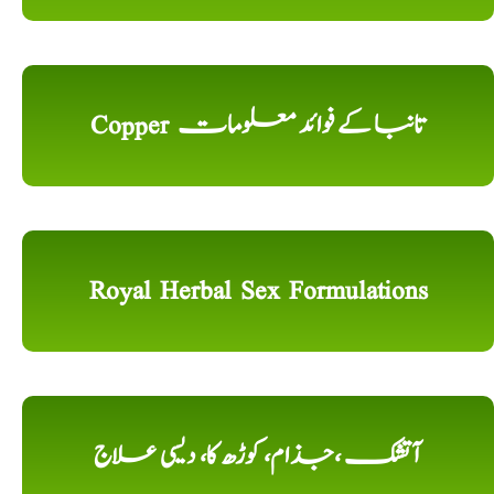
Copper تانبا کے فوائد معلومات
Royal Herbal Sex Formulations
آتشک ،جذام، کوڑھ کا، دیسی علاج