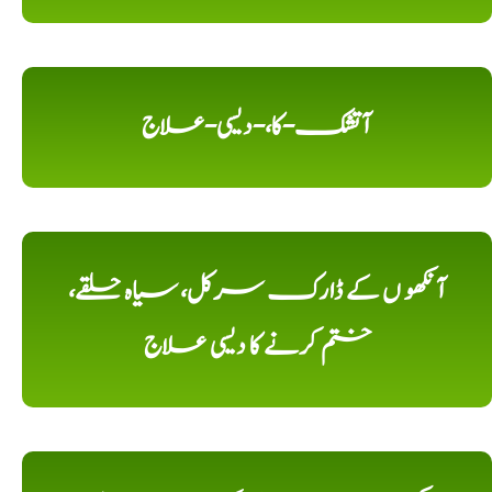
آتشک-کا،-دیسی-علاج
آنکھو ں کے ڈارک سرکل، سیاہ حلقے،
ختم کرنے کا دیسی علاج