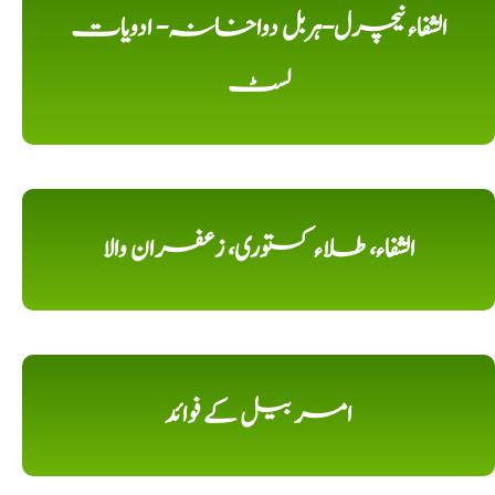
الشفاء نیچرل-ہربل دواخانہ- ادویات
لسٹ
الشفاء، طلاء کستوری، زعفران والا
امر بیل کے فوائد