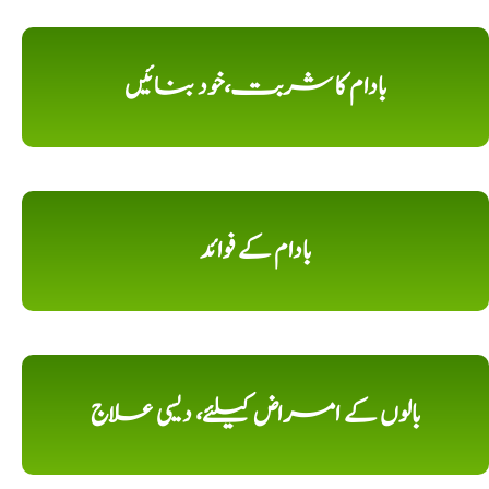
بادام کا شربت،خود بنائیں
بادام کے فوائد
بالوں کے امراض کیلئے، دیسی علاج