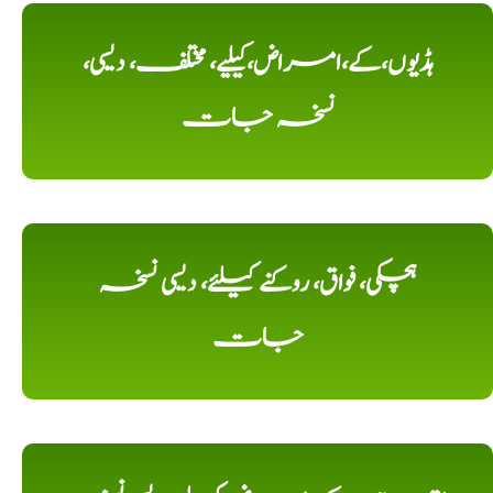
ہڈیوں،کے،امراض،کیلیے، مختلف، دیسی،
نسخہ جات
ہچکی، فواق، روکنے کیلئے، دیسی نسخہ
جات