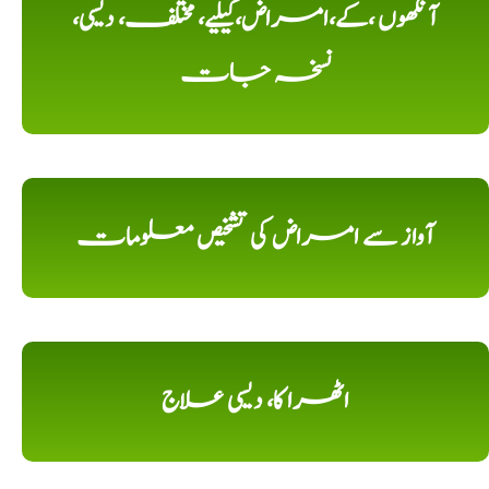
آنکھوں ،کے،امراض،کیلیے، مختلف، دیسی،
نسخہ جات
آواز سے امراض کی تشخیص معلومات
اٹھرا کا، دیسی علاج