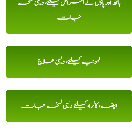
ہاتھ اور پاؤں کے امراض کیلئے، دیسی نسخہ
جات
نمونیہ کیلئے، دیسی علاج
ہیضہ، کالرا، کیلئے دیسی نسخہ جات