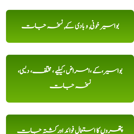
بواسیر خونی, و بادی کے, نسخہ جات
بواسیر،کے ،امراض ،کیلیے ، مختلف، دیسی،
نسخہ جات
پتھروں کا استعمال فوائد اورکشتہ جات