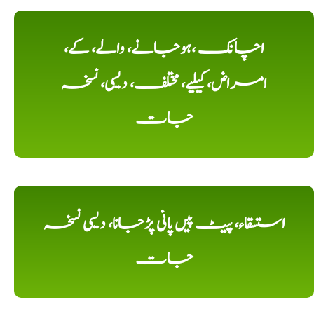
اچانک ،ہوجانے، والے، کے،
امراض، کیلیے، مختلف، دیسی، نسخہ
جات
استسقاء، پیٹ پیں پانی پڑجانا، دیسی نسخہ
جات