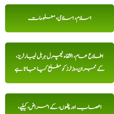
اسلام، اسلامی، معلومات
اطلاع عام، الشفاء نیچرل ہربل لیبارٹریز،
کے ممبران،وزٹرز کو مطلع کیا جاتا ہے
اعصاب اور پٹھوں، کے امراض، کیلیے،