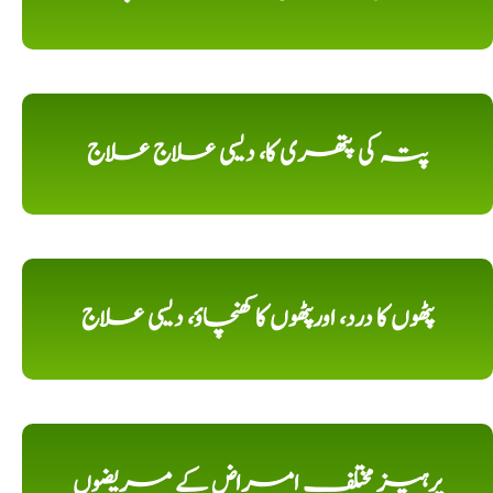
پتہ کی پتھری کا، دیسی علاج علاج
پٹھوں کا درد، اورپٹھوں کا کھنچاؤ، دیسی علاج
پرہیز مختلف امراض کے مریضوں