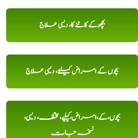
بچھوکے کاٹنے کا، دیسی علاج
بچوں کے امراض کیلئے، دیسی علاج
بچوں،کے،امراض،کیلیے، مختلف، دیسی،
نسخہ جات