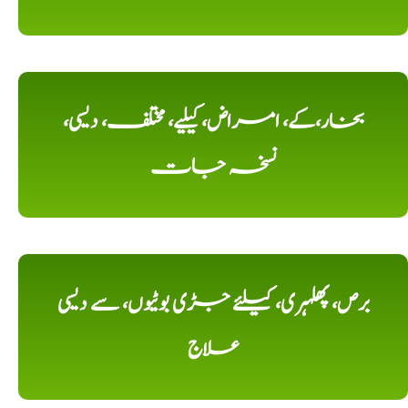
بخار،کے، امراض، کیلیے، مختلف، دیسی،
نسخہ جات
برص، پھلہری، کیلئے جڑی بوٹیوں، سے دیسی
علاج