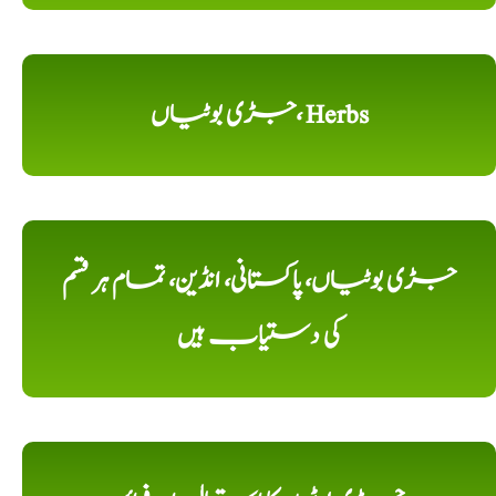
جڑی بوٹیاں، Herbs
جڑی بوٹیاں، پاکستانی، انڈین، تمام ہر قسم
کی دستیاب ہیں