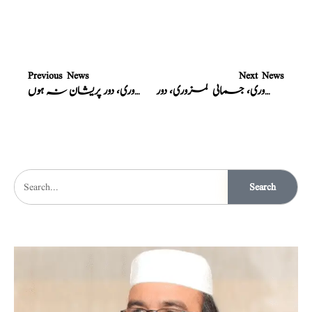
Previous News
Next News
نسخہ الشفاء : بے حد مقوی باہ، اعصابی کمزوری، جسمانی کمزوری، دور
نسخہ الشفاء : مردانہ کمزوری، دور پریشان نہ ہوں
Search