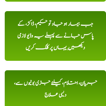
جب بیمار ہو جاو تو حکیم، ڈاکڑ، کے
پاس جانے سے پہلے یہ وڈیو لازمی
دیکھیں, یہاں پر کلک کریں
جریان، احتلام، کیلئے جڑی بوٹیوں سے،
دیسی علاج