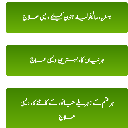
ہسٹریا، مالیخولیا، جنون کیلئے دیسی علاج
ہرنیاں کا، بہترین دیسی علاج
ہر قسم کے زہریلے جانور کے کاٹنے کا، دیسی
علاج