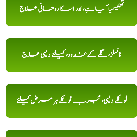
تھلیسمیا کیا ہے، اور اسکا روحانی علاج
ٹانسلز، گلے کے غدود، کیلئے دیسی علاج
ٹوٹکے دیسی، مجرب ٹوٹکے ہر مرض کیلئے