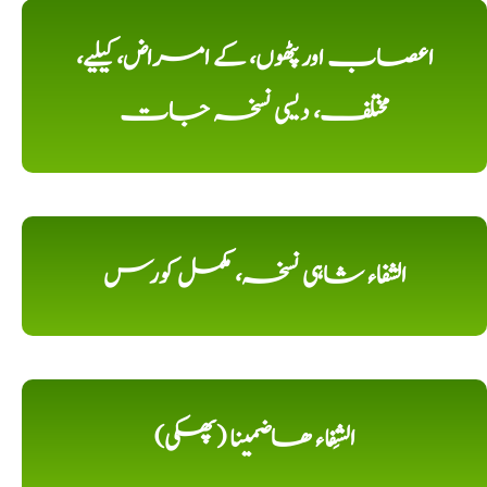
اعصاب اور پٹھوں، کے امراض، کیلیے،
مختلف، دیسی نسخہ جات
الشفاء شاہی نسخہ، مکمل کورس
الشِفاء ھاضمینا (پھکی)