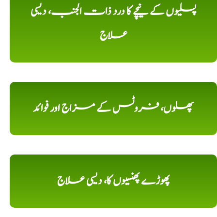
پسلیوں کے نیچے کا درد ذات الجنب، دیسی
علاج
پھلوں، فروٹس کے مزاج اور فوائد
پھوڑے پھنسیوں کا، دیسی علاج