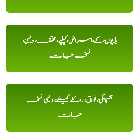
ہڈیوں،کے،امراض،کیلیے، مختلف، دیسی،
نسخہ جات
ہچکی، فواق، روکنے کیلئے، دیسی نسخہ
جات