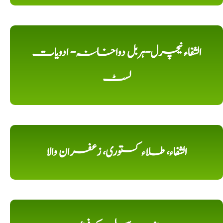
الشفاء نیچرل-ہربل دواخانہ- ادویات
لسٹ
الشفاء، طلاء کستوری، زعفران والا