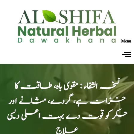
Menu
نسخہ الشفاء : مقوی باہ، طاقت کا
خزانہ ہے، گردے، مثانے اور
جگر کو قوت دے بہت اعلی دیسی
علاج