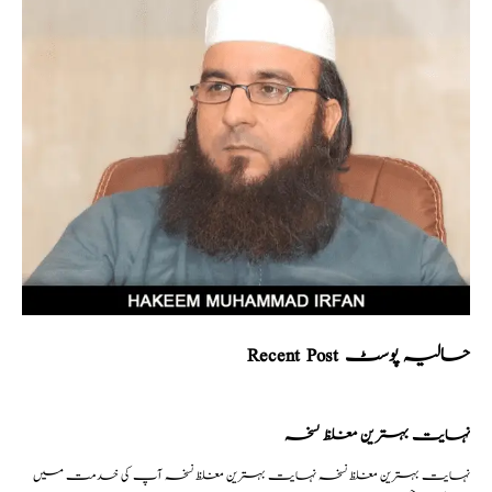
Recent Post حالیہ پوسٹ
نہایت بہترین مغلظ نسخہ
نہایت بہترین مغلظ نسخہ نہایت بہترین مغلظ نسخہ آپ کی خدمت میں