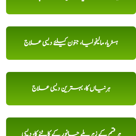
ہسٹریا، مالیخولیا، جنون کیلئے دیسی علاج
ہرنیاں کا، بہترین دیسی علاج
ہر قسم کے زہریلے جانور کے کاٹنے کا، دیسی