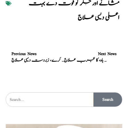
مثانے اور جگر کو قوت دے بہت
اعلی دیسی علاج
Previous News
Next News
نسخہ الشفاء : انتہائی زبردست ضعف باہ، کا مجرب علاج
نسخہ الشفاء : کھانے کو ہضم کرے، تیزابیت کو ختم کرے، زبردست دیسی علاج
Search