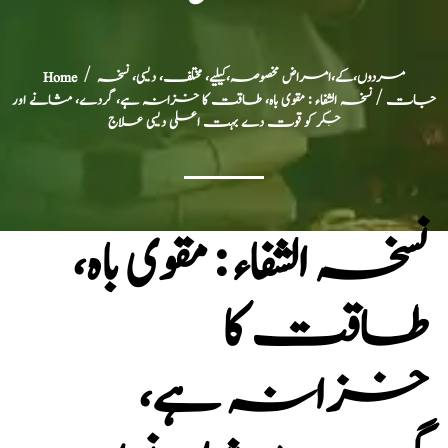
مردوں،کے،امراض مخصوصہ،کیلیے، مختلف، دیسی، نسخہ
/
Home
جات
/ نسخہ الشفاء : مقوی باہ، طاقت کا خزانہ ہے، گردے، مثانے اور
جگر کو قوت دے بہت اعلی دیسی علاج
نسخہ الشفاء : مقوی باہ،
طاقت کا
خزانہ ہے،