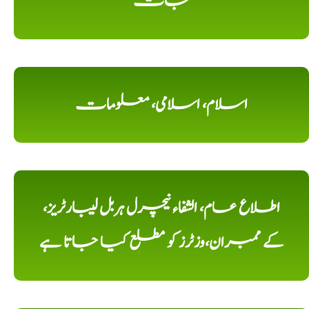
جات
اسلام، اسلامی، معلومات
اطلاع عام، الشفاء نیچرل ہربل لیبارٹریز،
کے ممبران،وزٹرز کو مطلع کیا جاتا ہے