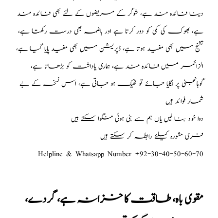
دینا فائدہ مند ہے، شوگر کے مریضوں کے لئے بھی فائدہ مند
ہے، بھوک کی کمی کو دور کرتا ہے اور ہاضمہ بھی درست رکھتا ہے،
تشنج میں بھی مفید ہوتا ہے، ڈپریشن میں بھی مفید پایا گیا ہے،
الزائمر میں فائدہ مند ہے، ہماری یاداشت کو بڑھاتا ہے،
گوہانجنی پر لگایا جائے تو ٹھیک ہو جاتی ہے، اس نسخہ کے بے
شمار فوائد ہیں
دوا خود بنا لیں یاں ہم سے بنی ہوئی منگوا سکتے ہیں
فری مشورہ کیلئے رابطہ کر سکتے ہیں
Helpline & Whatsapp Number +92-30-40-50-60-70
مقوی باہ، طاقت کا خزانہ ہے، گردے،