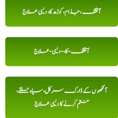
آتشک ،جذام، کوڑھ کا، دیسی علاج
آتشک-کا،-دیسی-علاج
آنکھو ں کے ڈارک سرکل، سیاہ حلقے،
ختم کرنے کا دیسی علاج