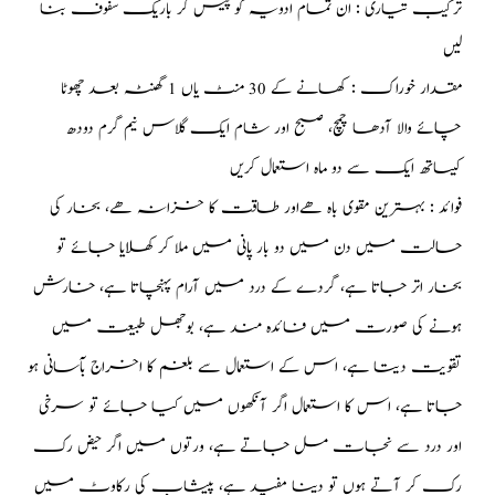
ترکیب تیاری : ان تمام ادویہ کو پیس کر باریک سفوف بنا
لیں
مقدار خوراک : کھانے کے 30 منٹ یاں 1 گھنٹہ بعد چھوٹا
چائے والا آدھا چمچ، صبح اور شام ایک گلاس نیم گرم دودھ
کیساتھ ایک سے دو ماہ استعمال کریں
فوائد : بہترین مقوی باہ ھےاور طاقت کا خزانہ ھے، بخار کی
حالت میں دن میں دو بار پانی میں ملا کر کھلایا جائے تو
بخار اتر جاتا ہے، گردے کے درد میں آرام پہنچاتا ہے، خارش
ہونے کی صورت میں فائدہ مند ہے، بوجھل طبیعت میں
تقویت دیتا ہے، اس کے استعمال سے بلغم کا اخراج بآسانی ہو
جاتا ہے، اس کا استعمال اگر آنکھوں میں کیا جائے تو سرخی
اور درد سے نجات مل جاتے ہے، ورتوں میں اگر حیض رک
رک کر آتے ہوں تو دینا مفید ہے، پیشاب کی رکاوٹ میں