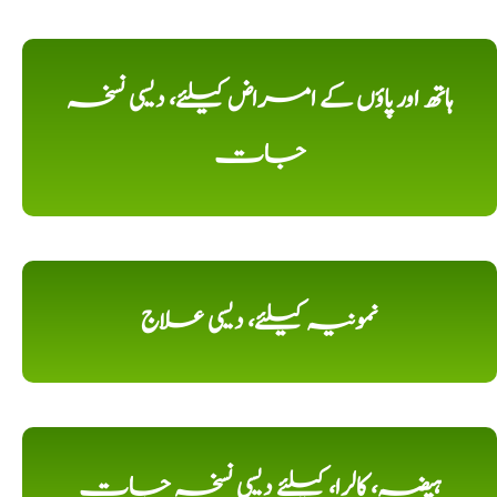
ہاتھ اور پاؤں کے امراض کیلئے، دیسی نسخہ
جات
نمونیہ کیلئے، دیسی علاج
ہیضہ، کالرا، کیلئے دیسی نسخہ جات