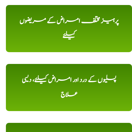
پرہیز مختلف امراض کے مریضوں
کیلئے
پسلیوں کے درد اور امراض کیلئے، دیسی
علاج