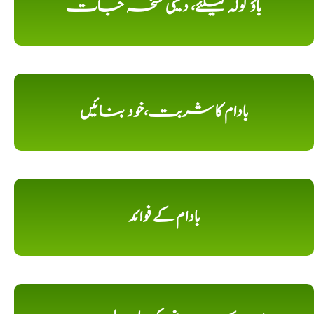
باؤ گولہ کیلئے، دیسی نسخہ جات
بادام کا شربت،خود بنائیں
بادام کے فوائد