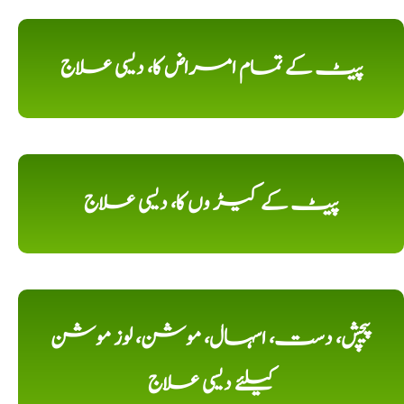
پیٹ کے تمام امراض کا، دیسی علاج
پیٹ کے کیڑ وں کا، دیسی علاج
پیچش، دست، اسہال، موشن، لوز موشن
کیلئے دیسی علاج