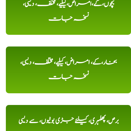
بچوں،کے،امراض،کیلیے، مختلف، دیسی،
نسخہ جات
بخار،کے، امراض، کیلیے، مختلف، دیسی،
نسخہ جات
برص، پھلہری، کیلئے جڑی بوٹیوں، سے دیسی