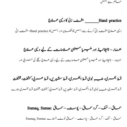
حاضر ہے جس
مشت زنی کا دیسی علاج _______Hand practice
مشت زنی–Hand practice دیسی علاج مشت زنی کرنے سے اس کا نقصان اور اس کا
بخار – ٹائیفائیڈ اور ملیریا جیسی علامات کے لیے دیسی علاج
بخار – ٹائیفائیڈ اور ملیریا جیسی علامات کے لیے دیسی علاج گلے کی خرابی اور
قسط بحری، طبِ نبوی قسط البحری، قسط شیریں، قسط عربی، كشطت، قشطت
قسط بحری، طبِ نبوی قسط البحری، قسط شیریں، قسط عربی، كشطت، قشطت قسط بحری ہمارے
Sumaq, Sumac سماق – سُمک – گرد سماق – پوست – سماق
Sumaq, Sumac سماق – سُمک – گرد سماق – پوست – سماق نوٹ ؟ ہمارے