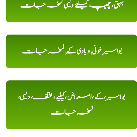
بہق، چھیپ، کیلئے دیسی نسخہ جات
بواسیر خونی, و بادی کے, نسخہ جات
بواسیر،کے ،امراض ،کیلیے ، مختلف، دیسی،
نسخہ جات