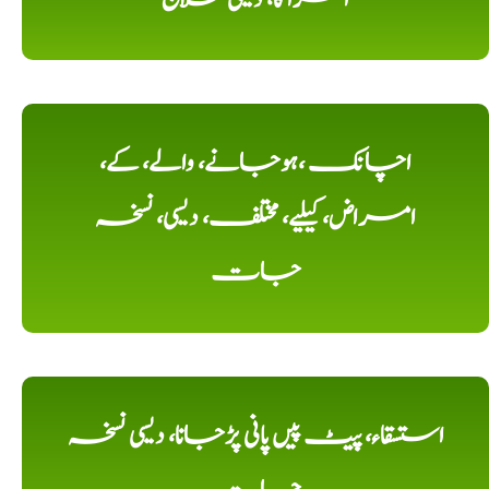
اچانک ،ہوجانے، والے، کے،
امراض، کیلیے، مختلف، دیسی، نسخہ
جات
استسقاء، پیٹ پیں پانی پڑجانا، دیسی نسخہ