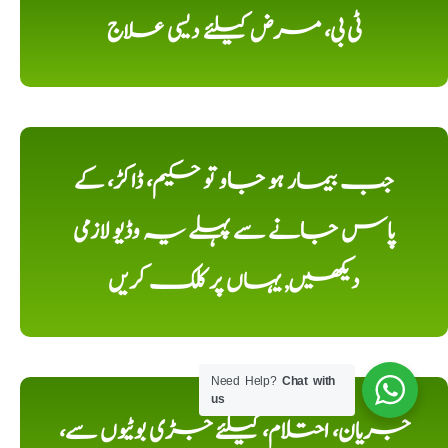
ٹی بی، مرض کیلئے دیسی علاج
جب بیمار ہو جاو تو حکیم، ڈاکڑ، کے
پاس جانے سے پہلے یہ وڈیو لازمی
دیکھیں, یہاں پر کلک کریں
Need Help?
Chat with
us
جریان، احتلام، کیلئے جڑی بوٹیوں سے،