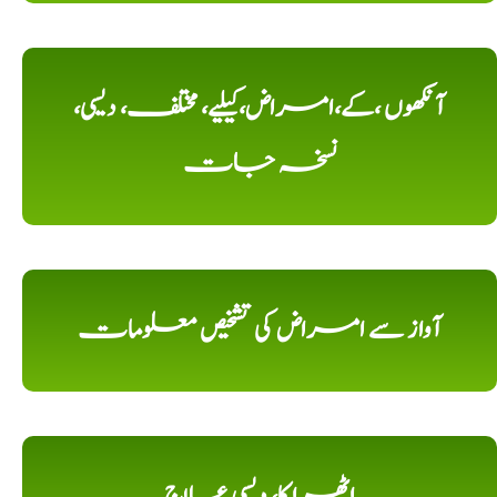
آنکھوں ،کے،امراض،کیلیے، مختلف، دیسی،
نسخہ جات
آواز سے امراض کی تشخیص معلومات
اٹھرا کا، دیسی علاج