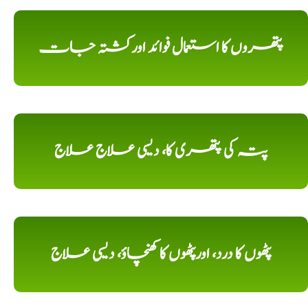
پتھروں کا استعمال فوائد اورکشتہ جات
پتہ کی پتھری کا، دیسی علاج علاج
پٹھوں کا درد، اورپٹھوں کا کھنچاؤ، دیسی علاج