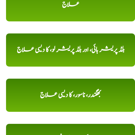
علاج
بلڈ پریشر ہائی، اور بلڈ پریشر لو، کا دیسی علاج
بھگندر، ناسور، کا دیسی علاج