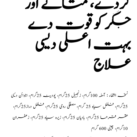
گردے، مثانے اور
جگر کو قوت دے
بہت اعلی دیسی
علاج
نسخہ الشفاء : آملہ 100گرام، زنجبیل 25گرام، پودینہ 25گرام، اجوائن دیسی
25گرام، فلفل سیاہ 25 گرام، مصطگی رومی 25گرام، فلفل دراز25گرام،
عقر قرحا 25گرام، بادیان 25گرام، زیرہ سیاہ 25گرام، زعفران
10گرام، چینی 600 گرام