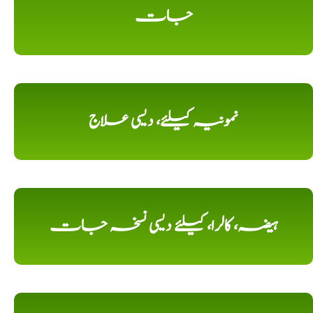
جات
نمونیہ کیلئے، دیسی علاج
ہیضہ، کالرا، کیلئے دیسی نسخہ جات