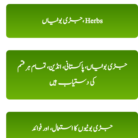
جڑی بوٹیاں، Herbs
جڑی بوٹیاں، پاکستانی، انڈین، تمام ہر قسم
کی دستیاب ہیں
جڑی بوٹیوں کا استعمال، اور فوائد