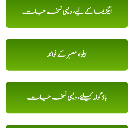
ایگزیما کے لیے، دیسی نسخہ جات
ایلوا، مصبر کے فوائد
باؤ گولہ کیلئے، دیسی نسخہ جات