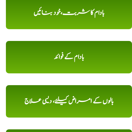
بادام کا شربت،خود بنائیں
بادام کے فوائد
بالوں کے امراض کیلئے، دیسی علاج