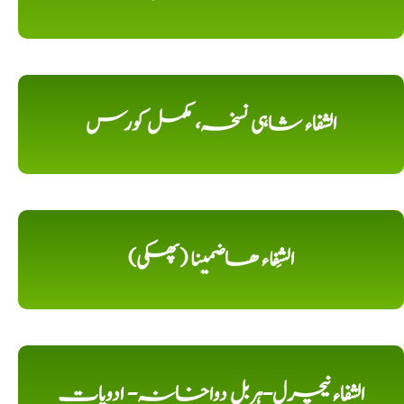
الشفاء شاہی نسخہ، مکمل کورس
الشِفاء ھاضمینا (پھکی)
الشفاء نیچرل-ہربل دواخانہ- ادویات