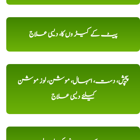
پیٹ کے کیڑ وں کا، دیسی علاج
پیچش، دست، اسہال، موشن، لوز موشن
کیلئے دیسی علاج