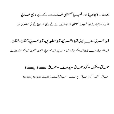
بخار – ٹائیفائیڈ اور ملیریا جیسی علامات کے لیے دیسی علاج
بخار – ٹائیفائیڈ اور ملیریا جیسی علامات کے لیے دیسی علاج گلے کی خرابی اور
قسط بحری، طبِ نبوی قسط البحری، قسط شیریں، قسط عربی، كشطت، قشطت
قسط بحری، طبِ نبوی قسط البحری، قسط شیریں، قسط عربی، كشطت، قشطت قسط بحری ہمارے
Sumaq, Sumac سماق – سُمک – گرد سماق – پوست – سماق
Sumaq, Sumac سماق – سُمک – گرد سماق – پوست – سماق نوٹ ؟ ہمارے