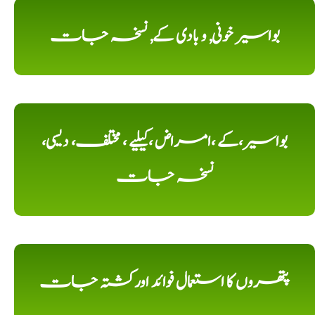
بواسیر خونی, و بادی کے, نسخہ جات
بواسیر،کے ،امراض ،کیلیے ، مختلف، دیسی،
نسخہ جات
پتھروں کا استعمال فوائد اورکشتہ جات