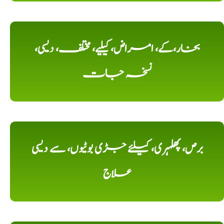
بخار،کے، امراض، کیلیے، مختلف، دیسی،
نسخہ جات
برص، پھلہری، کیلئے جڑی بوٹیوں، سے دیسی
علاج