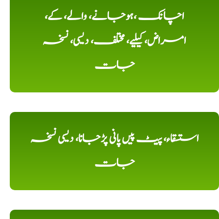
اچانک ،ہوجانے، والے، کے،
امراض، کیلیے، مختلف، دیسی، نسخہ
جات
استسقاء، پیٹ پیں پانی پڑجانا، دیسی نسخہ
جات