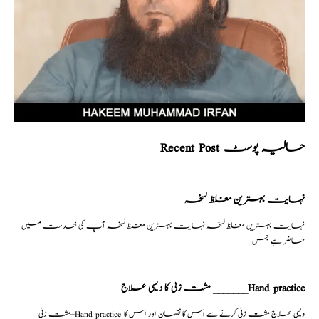
Recent Post حالیہ پوسٹ
نہایت بہترین مغلظ نسخہ
نہایت بہترین مغلظ نسخہ نہایت بہترین مغلظ نسخہ آپ کی خدمت میں
حاضر ہے جس
مشت زنی کا دیسی علاج _______Hand practice
مشت زنی–Hand practice دیسی علاج مشت زنی کرنے سے اس کا نقصان اور اس کا