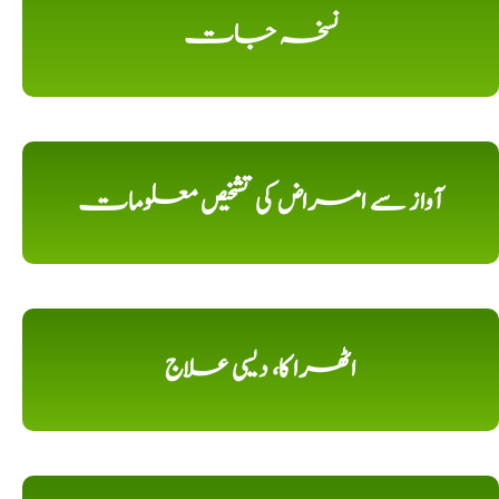
نسخہ جات
آواز سے امراض کی تشخیص معلومات
اٹھرا کا، دیسی علاج