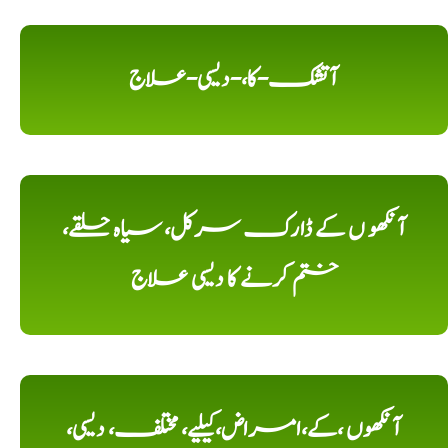
آتشک-کا،-دیسی-علاج
آنکھو ں کے ڈارک سرکل، سیاہ حلقے،
ختم کرنے کا دیسی علاج
آنکھوں ،کے،امراض،کیلیے، مختلف، دیسی،