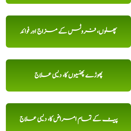
پھلوں، فروٹس کے مزاج اور فوائد
پھوڑے پھنسیوں کا، دیسی علاج
پیٹ کے تمام امراض کا، دیسی علاج