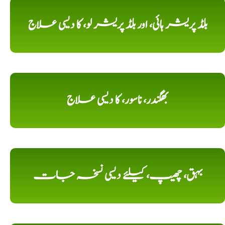
بلڈ پریشر ہائی، اور بلڈ پریشر لو، کا دیسی علاج
بھگندر، ناسور، کا دیسی علاج
بہق، چھیپ، کیلئے دیسی نسخہ جات