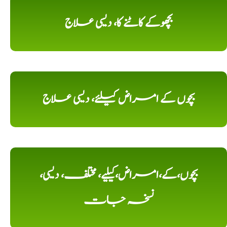
بچھوکے کاٹنے کا، دیسی علاج
بچوں کے امراض کیلئے، دیسی علاج
بچوں،کے،امراض،کیلیے، مختلف، دیسی،
نسخہ جات