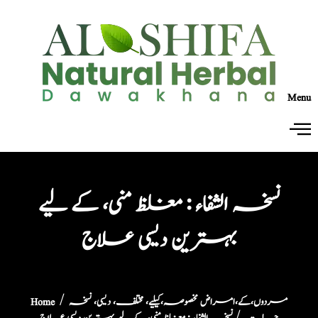
Menu
نسخہ الشفاء : مغلظ منی، کے لیے
بہترین دیسی علاج
مردوں،کے،امراض مخصوصہ،کیلیے، مختلف، دیسی، نسخہ
/
Home