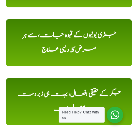
جڑی بوٹیوں کے قہوہ جات، سے ہر
مرض کا, دیسی علاج
جگر کے حقیقی افعال، بہت ہی زبردست
معلومات
Need Help?
Chat with
us