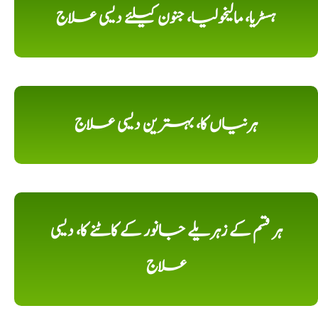
ہسٹریا، مالیخولیا، جنون کیلئے دیسی علاج
ہرنیاں کا، بہترین دیسی علاج
ہر قسم کے زہریلے جانور کے کاٹنے کا، دیسی
علاج