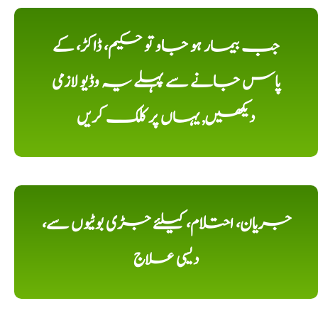
جب بیمار ہو جاو تو حکیم، ڈاکڑ، کے
پاس جانے سے پہلے یہ وڈیو لازمی
دیکھیں, یہاں پر کلک کریں
جریان، احتلام، کیلئے جڑی بوٹیوں سے،
دیسی علاج