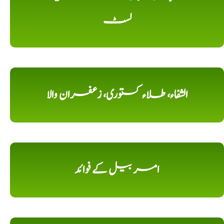
لسٹ
الشفاء، طلاء کستوری، زعفران والا
امر بیل کے فوائد