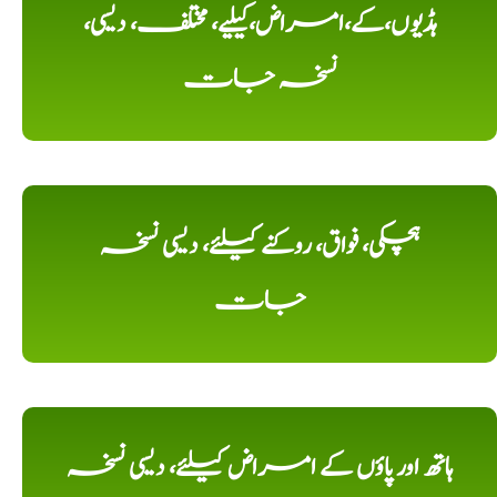
ہڈیوں،کے،امراض،کیلیے، مختلف، دیسی،
نسخہ جات
ہچکی، فواق، روکنے کیلئے، دیسی نسخہ
جات
ہاتھ اور پاؤں کے امراض کیلئے، دیسی نسخہ