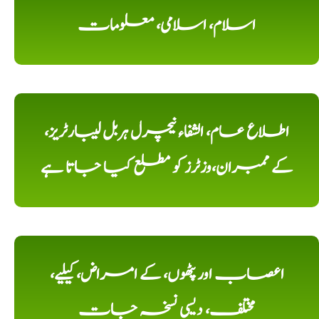
اسلام، اسلامی، معلومات
اطلاع عام، الشفاء نیچرل ہربل لیبارٹریز،
کے ممبران،وزٹرز کو مطلع کیا جاتا ہے
اعصاب اور پٹھوں، کے امراض، کیلیے،
مختلف، دیسی نسخہ جات