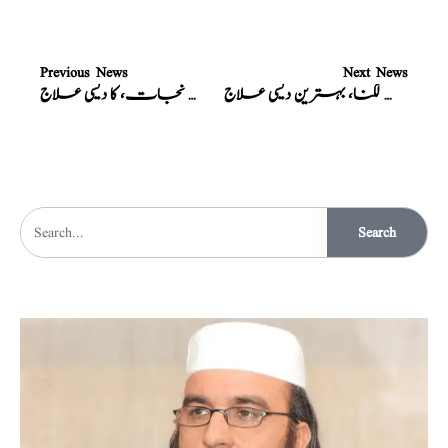
Previous News
Next News
نسخہ الشفاء : تیزابیت معدہ، بھوک نہ لگنا، بہترین دیسی علاج
نسخہ الشفاء : سر درد، سے مکمل نجات، کا دیسی علاج
Search