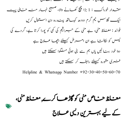
مقدار خوراک : 1 بڑا چمچ کھانے والا، صبح نہار منہ خالی پیٹ
ایک گلاس نیم گرم دودھ کیساتھ پندرہ دن استعمال کریں
فوائد : مغلظ منی، ہے منی کے جراثیم کی کمی کو پورا کرتا ہے، گردے کی
پس کو نکالتا ہے ان امرض کیلئے اچھا علاج ہے
دوا خود بنا لیں یاں ہم سے بنی ہوئی منگوا سکتے ہیں
فری مشورہ کیلئے رابطہ کر سکتے ہیں
Helpline & Whatsapp Number +92-30-40-50-60-70
مغلظ خاص منی کو گاڑھا کرے
,
مغلظ منی،
کے لیے بہترین دیسی علاج