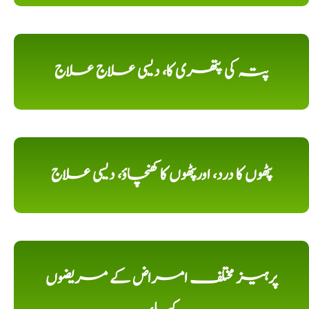
پتہ کی پتھری کا، دیسی علاج علاج
پٹھوں کا درد، اورپٹھوں کا کھنچاؤ، دیسی علاج
پرہیز مختلف امراض کے مریضوں