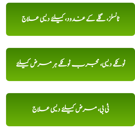
ٹانسلز، گلے کے غدود، کیلئے دیسی علاج
ٹوٹکے دیسی، مجرب ٹوٹکے ہر مرض کیلئے
ٹی بی، مرض کیلئے دیسی علاج