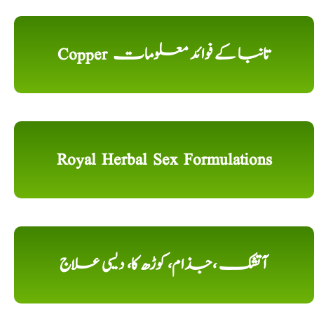
Copper تانبا کے فوائد معلومات
Royal Herbal Sex Formulations
آتشک ،جذام، کوڑھ کا، دیسی علاج