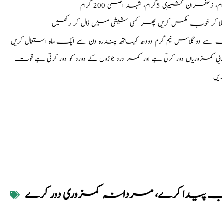
ا کر خوب مکس کریں پھر کسی شیشی میں ڈال کر رکھیں
ی کمزوریاں دور کرتی ہے اور کمر درد جوڑوں کے دورد کو دور کرتی ہے قوت
یں
شار خوب پیدا کرے، مردانہ کمزوری دور کرے