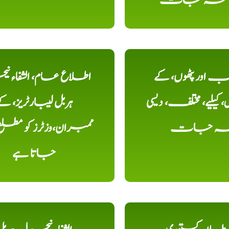
، نسخہ جات
اور پٹھوں، کے
اطلاع عام، الشفاء ن
یلیے، مختلف، دیسی
ہربل لیبارٹریز، ک
خہ جات
ممبران،وزٹرز کو مطل
جاتا ہے