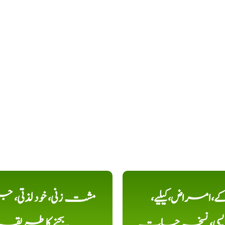
کے،امراض،کیلیے،
مشت زنی، خود لذتی، ج
دیسی، نسخہ جات
بچنے کا طریقہ