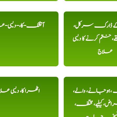
 کے ڈارک سرکل،
آتشک-کا،-دیسی-ع
، ختم کرنے کا دیسی
علاج
ہوجانے، والے،
اٹھرا کا، دیسی عل
ض، کیلیے، مختلف،