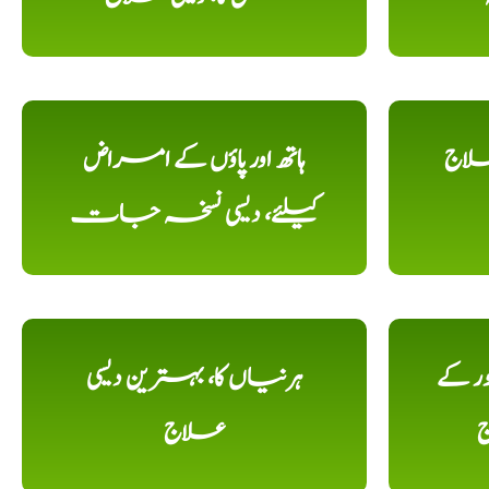
علاج
ہاتھ اور پاؤں کے امراض
کیلئے، دیسی نسخہ جات
ور کے
ہرنیاں کا، بہترین دیسی
ج
علاج