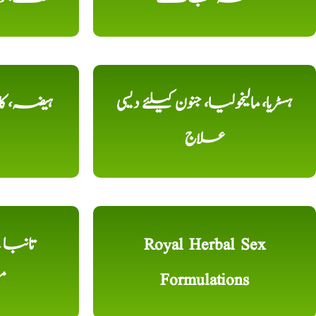
ہسٹریا، مالیخولیا، جنون کیلئے دیسی
ہیضہ، کال
علاج
Royal Herbal Sex
Formulations
م