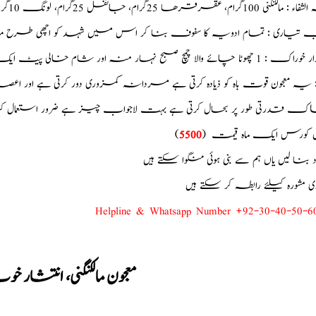
م، عقرقرھا 25گرام، جائفل 25گرام، لونگ 10گرام، زعفران کشمیری 5گرام، شہد اصلی 200 گرام
ب تیاری : تمام ادویہ کا سفوف بنا کر اس میں شہد کو اچھی طرح مل
 صبح نہار منہ اور شام خالی پیٹ ایک سے دو گلاس نیم گرم دودھ کیساتھ پندرہ دن سے ایک ماہ استعمال کریں
 : یہ معجون قوت باہ کو ذیادہ کرتی ہے مردانہ کمزوری دور کرتی ہے اور اعصاب
ک قدرتی طور پر بحال کرتی ہے بہت لاجواب چیز ہے ضرور استعمال کر
 کورس ایک ماہ قیمت (
5500
)
ود بنا لیں یاں ہم سے بنی ہوئی منگوا سکتے ہیں
شورہ کیلئے رابطہ کر سکتے ہیں
Helpline & Whatsapp Number +92-30-40-50-6
معجون مالکنگنی، انت