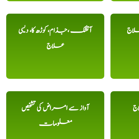
لاج
آتشک ،جذام، کوڑھ کا، دیسی
علاج
اج
آواز سے امراض کی تشخیص
معلومات