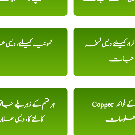
را، کیلئے دیسی نسخہ
نمونیہ کیلئے، دیسی 
جات
Copper تانبا کے فوائد
ہر قسم کے زہریلے جان
علومات
کاٹنے کا، دیسی علا