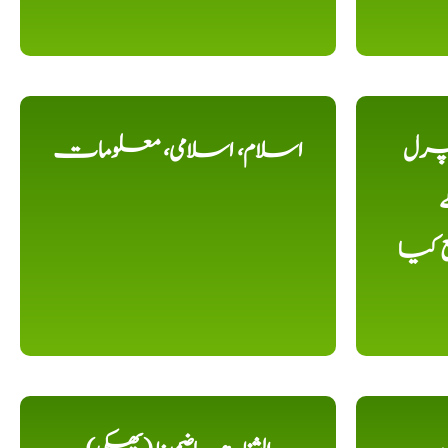
یچرل
اسلام، اسلامی، معلومات
ے
ع کیا