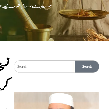
مردوں،کے،امراض مخصوصہ،کیلیے، 
نسخ
Search
کر