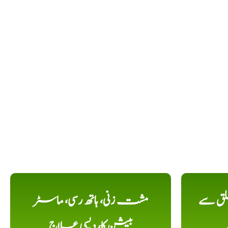
لق سے
مشت زنی، ہاتھ رسی، ماسٹر
بیشن کا، دیسی علاج