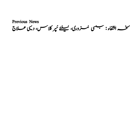
Previous News
نسخہ الشفاء : جنسی کمزوری، کیلئے سُپر کلاس، دیسی علاج