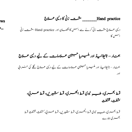
مشت زنی کا دیسی علاج _______Hand practice
ews
نسخہ الشفاء : قدرتی امساک، سرعت انزال دور، ٹائمنگ بہترین
مشت زنی–Hand practice دیسی علاج مشت زنی کرنے سے اس کا نقصان اور
اس کا
بخار – ٹائیفائیڈ اور ملیریا جیسی علامات کے لیے دیسی علاج
بخار – ٹائیفائیڈ اور ملیریا جیسی علامات کے لیے دیسی علاج گلے کی خرابی
اور
قسط بحری، طبِ نبوی قسط البحری، قسط شیریں، قسط عربی،
كشطت، قشطت
قسط بحری، طبِ نبوی قسط البحری، قسط شیریں، قسط عربی، كشطت، قشطت قسط
بحری ہمارے