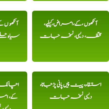
آنکھوں ،کے،امراض،کیلیے،
آنکھو ں
مختلف، دیسی، نسخہ جات
سیاہ حلقے
استسقاء، پیٹ پیں پانی پڑجانا،
اچانک ،
دیسی نسخہ جات
کے، امرا