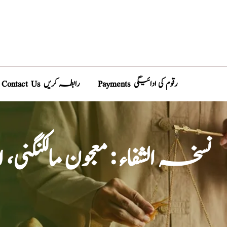
Payments رقوم کی ادائیگی
Contact Us رابطہ کریں
نسخہ الشفاء : معجون مال