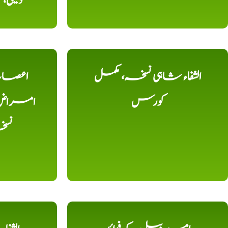
دیسی
الشفاء شاہی نسخہ، مکمل
اعصاب 
کورس
امراض، ک
نس