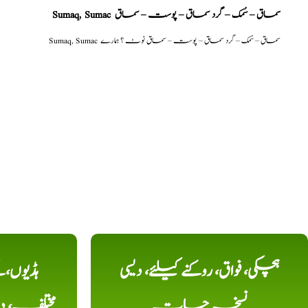
Sumaq, Sumac سماق – سُمک – گرد سماق – پوست – سماق
Sumaq, Sumac سماق – سُمک – گرد سماق – پوست – سماق نوٹ ؟ ہمارے
ہچکی، فواق، روکنے کیلئے، دیسی
ہڈیوں،
نسخہ جات
مختلف، 