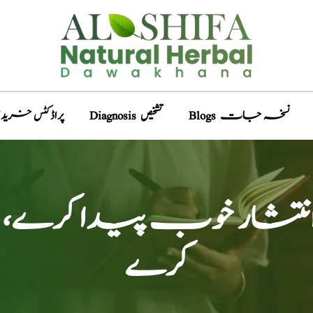
Blogs نسخہ جات
Diagnosis تشخیص
Products پراڈکٹس خری
کنگنی، انتشار خوب پیدا 
کرے