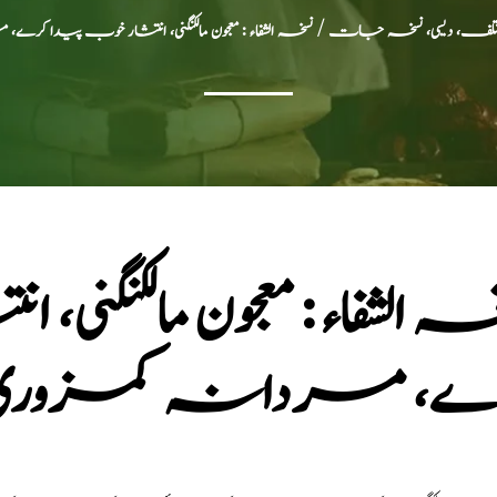
مختلف، دیسی، نسخہ جات
/ نسخہ الشفاء : معجون مالکنگنی، انتشار خوب پیدا ک
ہ الشفاء : معجون مالکنگنی
ے، مردانہ کمزوری 