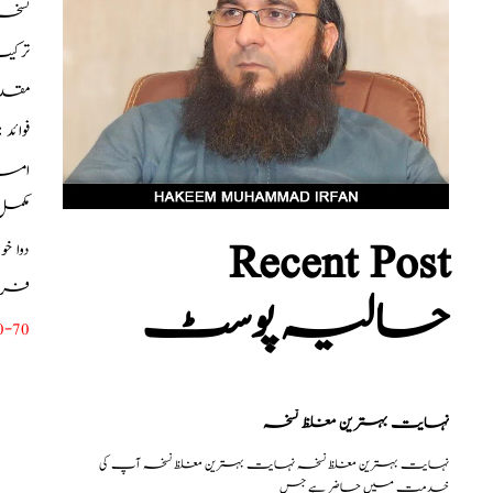
نسخہ الشفاء : مالکنگنی 100گرا
ترکی
مقدار خوراک : 1 چھوٹا چائے والا چمچ
فوائد
امسا
مکمل
Recent Post
دوا خ
فری م
حالیہ پوسٹ
0-70
نہایت بہترین مغلظ نسخہ
نہایت بہترین مغلظ نسخہ نہایت بہترین مغلظ نسخہ آپ کی
خدمت میں حاضر ہے جس