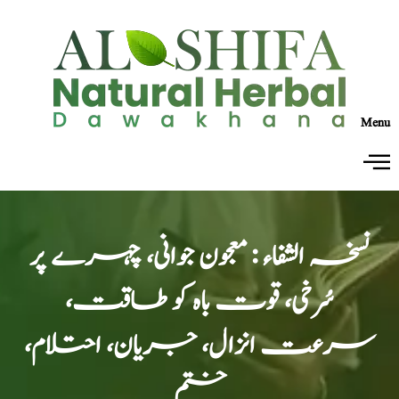
Menu
نسخہ الشفاء : معجون جوانی، چہرے پر
سُرخی، قوت باہ کو طاقت،
سرعت انزال، جریان، احتلام،
ختم