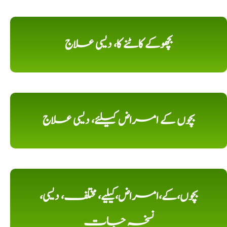
بچھوکے کاٹنے کا، دیسی علاج
بچوں کے امراض کیلئے، دیسی علاج
بچوں،کے،امراض،کیلیے، مختلف، دیسی،
نسخہ جات