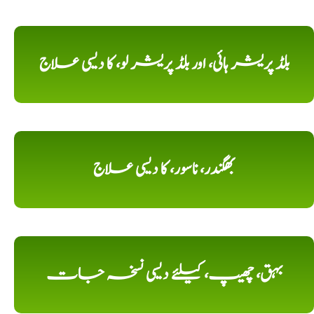
بلڈ پریشر ہائی، اور بلڈ پریشر لو، کا دیسی علاج
بھگندر، ناسور، کا دیسی علاج
بہق، چھیپ، کیلئے دیسی نسخہ جات