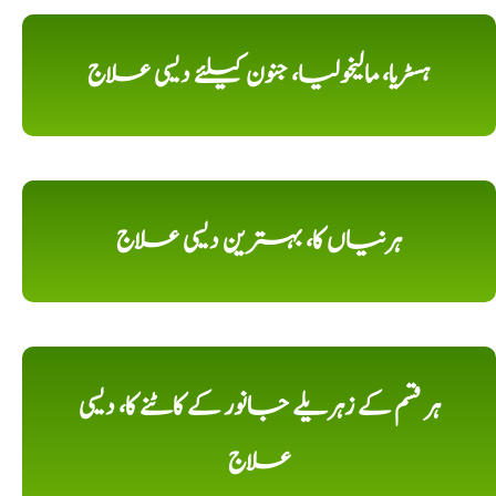
ہسٹریا، مالیخولیا، جنون کیلئے دیسی علاج
ہرنیاں کا، بہترین دیسی علاج
ہر قسم کے زہریلے جانور کے کاٹنے کا، دیسی
علاج