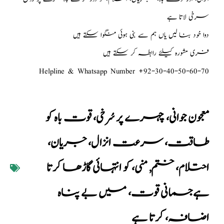
سرخی لاتا ہے
دوا خود بنا لیں یاں ہم سے بنی ہوئی منگوا سکتے ہیں
فری مشورہ کیلئے رابطہ کر سکتے ہیں
Helpline & Whatsapp Number +92-30-40-50-60-70
معجون جوانی، چہرے پر سُرخی، قوت باہ کو
طاقت، سرعت انزال، جریان،
احتلام، ختم
,
منی، کو انتہائی گاڑھا کرتا
ہےجسمانی قوت، میں بے پناہ
اضافہ، کرتا ہے