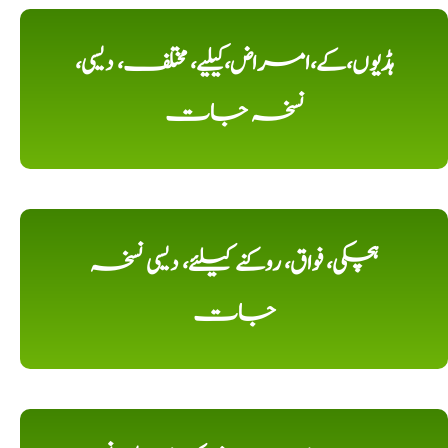
ہڈیوں،کے،امراض،کیلیے، مختلف، دیسی،
نسخہ جات
ہچکی، فواق، روکنے کیلئے، دیسی نسخہ
جات