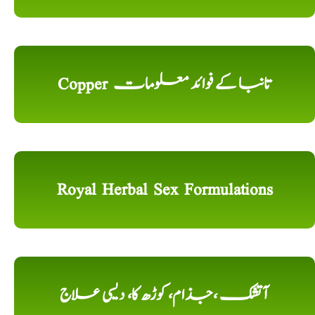
Copper تانبا کے فوائد معلومات
Royal Herbal Sex Formulations
آتشک ،جذام، کوڑھ کا، دیسی علاج