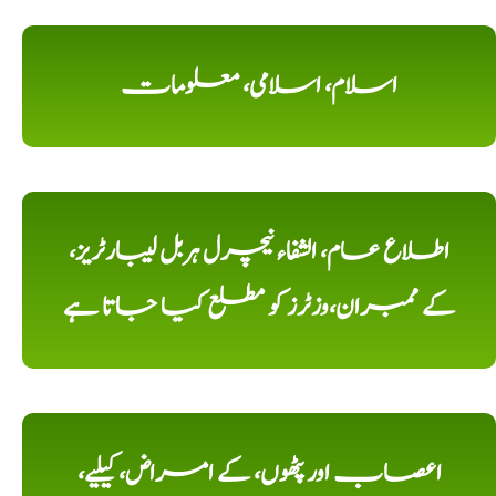
اسلام، اسلامی، معلومات
اطلاع عام، الشفاء نیچرل ہربل لیبارٹریز،
کے ممبران،وزٹرز کو مطلع کیا جاتا ہے
اعصاب اور پٹھوں، کے امراض، کیلیے،