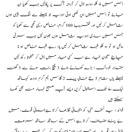
اس میں 4 کلو دودھ ڈال کر آہستہ آگ پر پکائیں جب کھویا بن
جائے تو اس میں اوپر لکھی ہوئی ادویہ جو پہلے سے الگ پیسی ہوں
شامل کر لیں اور تقریبا 500 گرام، خالص دیسی گھی سے کھویا کو
جس میں ساری ادویہ شامل ہوں بھون لیں جب سرخی
مائل ہو تو دو کلو شہد شامل کر لیں یاد رہے شہد خالص ہو نا
چاہیئے معجون تیار ہے اب کسی جار میں ڈال کر محفوظ رکھ لیں
مقدار خوراک : بڑے کھانے والے 3 چمچ رات سونے سے 3 گھنٹہ
پہلے یاں شام 5 بجے خالی پیٹ 2 گلاس نیم گرم دودھ کیساتھ
ایک ماہ تک استعمال کریں ویسے آپ صبح نہار منہ بھی کھا
سکتے ہیں
فوائد : یہ نسخہ منی، کو انتہائی گاڑھا کرتا ہےجسمانی قوت، میں
بے پناہ اضافہ، کرتا ہے اس کے ساتھ ساتھ سرعت
انزال، اور قوت باہ، جریان، احتلام، کو دور کر کے چہرے پر رونق