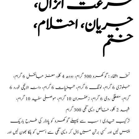
سرعت انزال،
جریان، احتلام،
ختم
نسخہ الشفاء : گوکھرو 500 گرام، دودھ 4 کلو، مغز جائفل 6 گرام،
جلوتری 6 گرام، لونگ 6 گرام، تیزپات 6 گرام، دانہ الائچی خورد 6
گرام، مصطگی رومی 6 گرام، زعفران 10 گرام، موصلی سفید 10 گرام،
شہد 2 کلو، خالص دیسی گھی 300 گرام
ترکیب تیاری : سب سے پہلے گوکھرو کو پاوڈر کی طرح باریک
پیس لیں اور کسی برتن میں ڈال کر دیسی گھی سے اس کو ہلکا بھون لیں اور