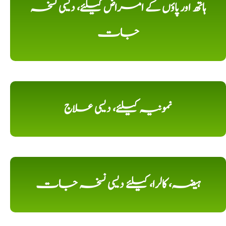
ہاتھ اور پاؤں کے امراض کیلئے، دیسی نسخہ
جات
نمونیہ کیلئے، دیسی علاج
ہیضہ، کالرا، کیلئے دیسی نسخہ جات