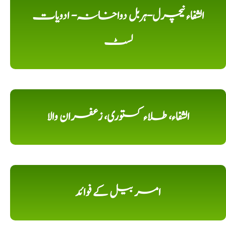
الشفاء نیچرل-ہربل دواخانہ- ادویات
لسٹ
الشفاء، طلاء کستوری، زعفران والا
امر بیل کے فوائد