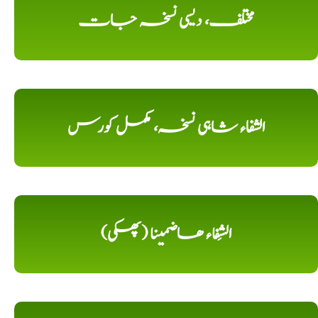
مختلف، دیسی نسخہ جات
الشفاء شاہی نسخہ، مکمل کورس
الشِفاء ھاضمینا (پھکی)