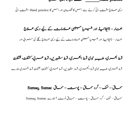
مشت زنی–Hand practice دیسی علاج مشت زنی کرنے سے اس کا نقصان اور اس کا
بخار – ٹائیفائیڈ اور ملیریا جیسی علامات کے لیے دیسی علاج
بخار – ٹائیفائیڈ اور ملیریا جیسی علامات کے لیے دیسی علاج گلے کی خرابی اور
قسط بحری، طبِ نبوی قسط البحری، قسط شیریں، قسط عربی، كشطت، قشطت
قسط بحری، طبِ نبوی قسط البحری، قسط شیریں، قسط عربی، كشطت، قشطت قسط بحری ہمارے
Sumaq, Sumac سماق – سُمک – گرد سماق – پوست – سماق
Sumaq, Sumac سماق – سُمک – گرد سماق – پوست – سماق نوٹ ؟ ہمارے