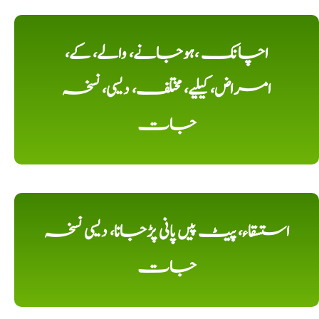
اچانک ،ہوجانے، والے، کے،
امراض، کیلیے، مختلف، دیسی، نسخہ
جات
استسقاء، پیٹ پیں پانی پڑجانا، دیسی نسخہ
جات