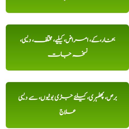
بخار،کے، امراض، کیلیے، مختلف، دیسی،
نسخہ جات
برص، پھلہری، کیلئے جڑی بوٹیوں، سے دیسی
علاج