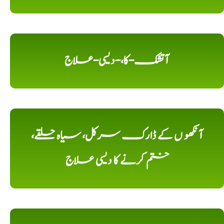
آتشک-کا،-دیسی-علاج
آنکھو ں کے ڈارک سرکل، سیاہ حلقے،
ختم کرنے کا دیسی علاج