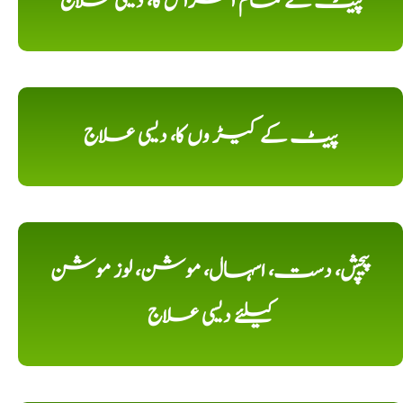
پیٹ کے تمام امراض کا، دیسی علاج
پیٹ کے کیڑ وں کا، دیسی علاج
پیچش، دست، اسہال، موشن، لوز موشن
کیلئے دیسی علاج