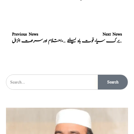
Previous News
Next News
نسخہ الشفاء : کُشتہ ابرک سیا، قوت باہ کیلئے
نسخہ الشفاء : معجون لاجواب، مُقوی باہ، دافع جریان،احتلام اورسرعت انزال
Search