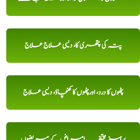
پتہ کی پتھری کا، دیسی علاج علاج
پٹھوں کا درد، اورپٹھوں کا کھنچاؤ، دیسی علاج
پرہیز مختلف امراض کے مریضوں