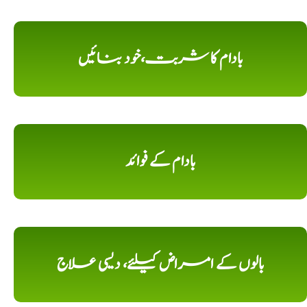
بادام کا شربت،خود بنائیں
بادام کے فوائد
بالوں کے امراض کیلئے، دیسی علاج