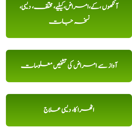
آنکھوں ،کے،امراض،کیلیے، مختلف، دیسی،
نسخہ جات
آواز سے امراض کی تشخیص معلومات
اٹھرا کا، دیسی علاج