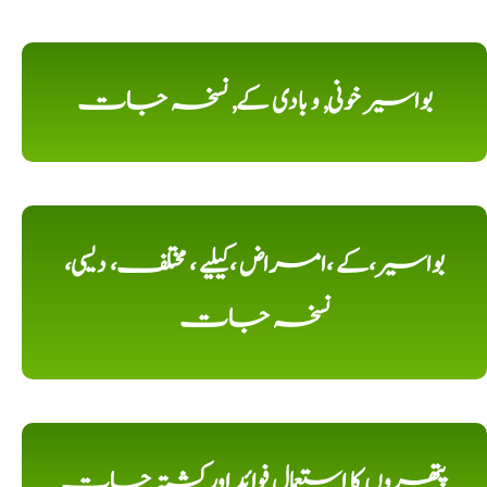
بواسیر خونی, و بادی کے, نسخہ جات
بواسیر،کے ،امراض ،کیلیے ، مختلف، دیسی،
نسخہ جات
پتھروں کا استعمال فوائد اورکشتہ جات