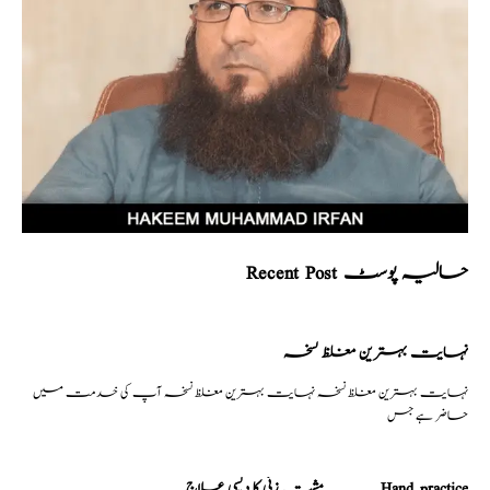
Recent Post حالیہ پوسٹ
نہایت بہترین مغلظ نسخہ
نہایت بہترین مغلظ نسخہ نہایت بہترین مغلظ نسخہ آپ کی خدمت میں
حاضر ہے جس
مشت زنی کا دیسی علاج _______Hand practice