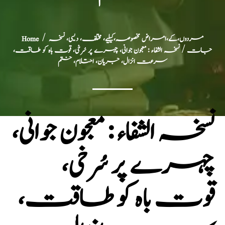
مردوں،کے،امراض مخصوصہ،کیلیے، مختلف، دیسی، نسخہ
/
Home
جات
/ نسخہ الشفاء : معجون جوانی، چہرے پر سُرخی، قوت باہ کو طاقت،
سرعت انزال، جریان، احتلام، ختم
نسخہ الشفاء : معجون جوانی،
چہرے پر سُرخی،
قوت باہ کو طاقت،