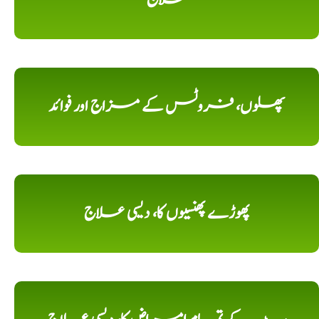
پھلوں، فروٹس کے مزاج اور فوائد
پھوڑے پھنسیوں کا، دیسی علاج