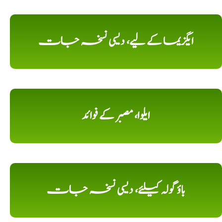
ایگزیما کے لیے، دیسی نسخہ جات
ایلوا، مصبر کے فوائد
باؤ گولہ کیلئے، دیسی نسخہ جات