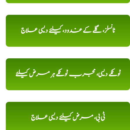
ٹانسلز، گلے کے غدود، کیلئے دیسی علاج
ٹوٹکے دیسی، مجرب ٹوٹکے ہر مرض کیلئے
ٹی بی، مرض کیلئے دیسی علاج