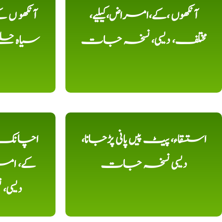
آنکھوں ،کے،امراض،کیلیے،
آنکھو ں
مختلف، دیسی، نسخہ جات
سیاہ حلقے
استسقاء، پیٹ پیں پانی پڑجانا،
اچانک ،
دیسی نسخہ جات
کے، امرا
دیسی