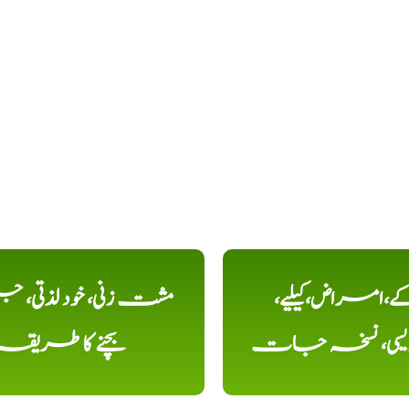
کے،امراض،کیلیے،
مشت زنی، خود لذتی، ج
دیسی، نسخہ جات
بچنے کا طریقہ