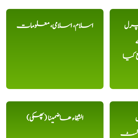
یچرل
اسلام، اسلامی، معلومات
ے
ع کیا
ل
الشِفاء ھاضمینا (پھکی)
 لسٹ