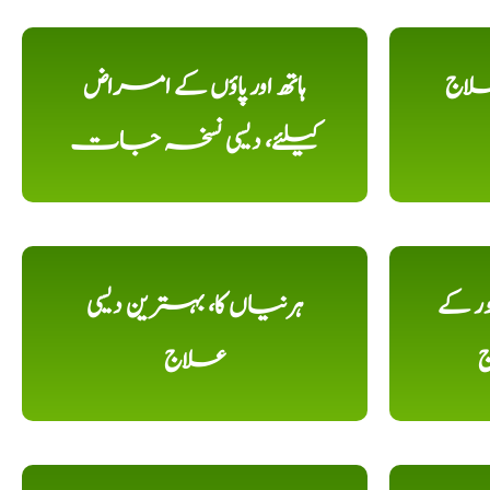
علاج
ہاتھ اور پاؤں کے امراض
کیلئے، دیسی نسخہ جات
ور کے
ہرنیاں کا، بہترین دیسی
ج
علاج