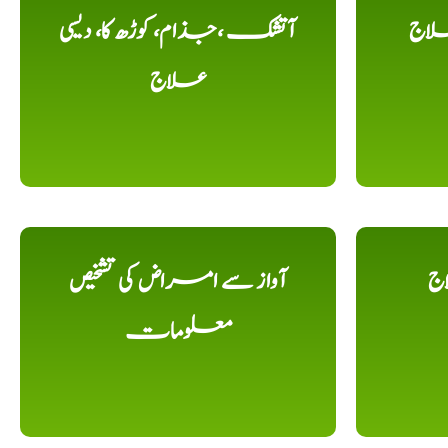
لاج
آتشک ،جذام، کوڑھ کا، دیسی
علاج
اج
آواز سے امراض کی تشخیص
معلومات