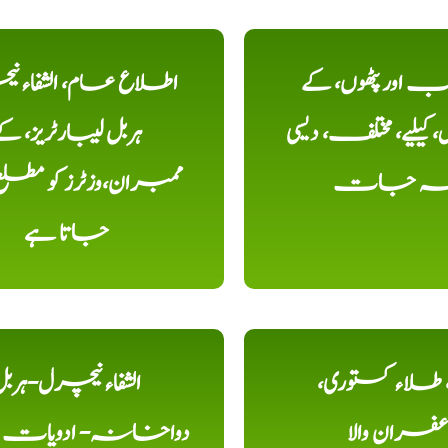
اور پٹھوں، کے
اطلاع عام، الشفاء ن
یلیے، مختلف، دیسی
ہربل لیبارٹریز، ک
خہ جات
ممبران،وزٹرز کو مطل
جاتا ہے
ء، طلاء کستوری،
الشفاء نیچرل-ہرب
عفران والا
دواخانہ- ادویات