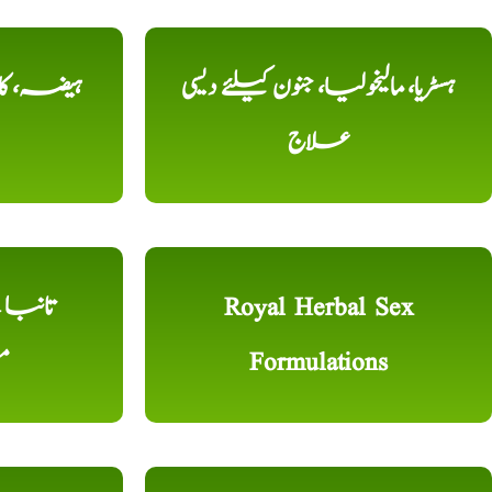
ہسٹریا، مالیخولیا، جنون کیلئے دیسی
ہیضہ، کال
علاج
Royal Herbal Sex
Formulations
م