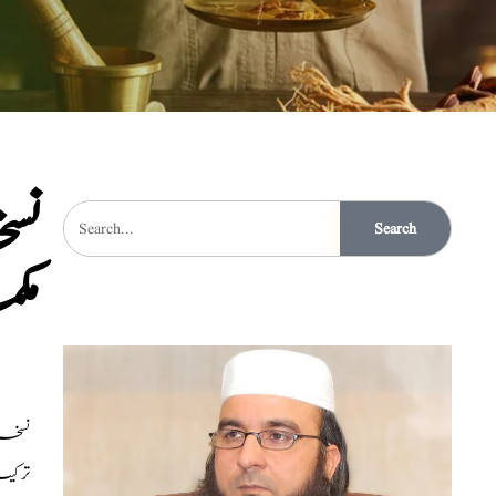
نس
Search
مک
نسخہ الشفاء : 
ترکیب ت