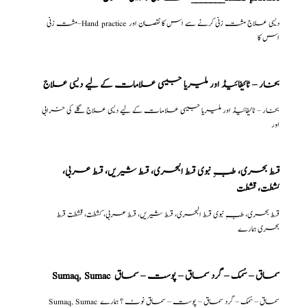
مشت زنی–Hand practice دیسی علاج مشت زنی کرنے سے اس کا نقصان اور
اس کا
بخار – ٹائیفائیڈ اور ملیریا جیسی علامات کے لیے دیسی علاج
بخار – ٹائیفائیڈ اور ملیریا جیسی علامات کے لیے دیسی علاج گلے کی خرابی
اور
قسط بحری، طبِ نبوی قسط البحری، قسط شیریں، قسط عربی،
كشطت، قشطت
قسط بحری، طبِ نبوی قسط البحری، قسط شیریں، قسط عربی، كشطت، قشطت قسط
بحری ہمارے
Sumaq, Sumac سماق – سُمک – گرد سماق – پوست – سماق
Sumaq, Sumac سماق – سُمک – گرد سماق – پوست – سماق نوٹ ؟ ہمارے