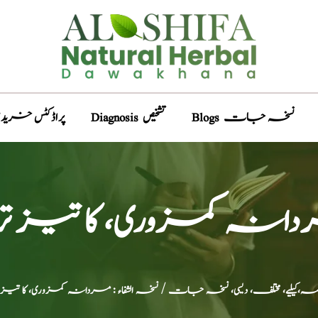
Blogs نسخہ جات
Diagnosis تشخیص
Products پراڈکٹس خری
مردانہ کمزوری، کا تیز ت
،کیلیے، مختلف، دیسی، نسخہ جات
/ نسخہ الشفاء : مردانہ کمزوری، کا تیز 