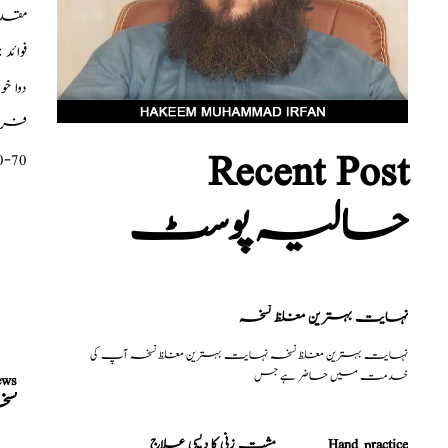
مقدار خوراک : 1 کیپسول روزانہ 
فوائ
دوا خ
فری م
Recent Post
0-70
حالیہ پوسٹ
نہایت بہترین مغلظ نسخہ
نہایت بہترین مغلظ نسخہ نہایت بہترین مغلظ نسخہ آپ کی
خدمت میں حاضر ہے جس
ews
نسخ
مشت زنی کا دیسی علاج _______Hand practice