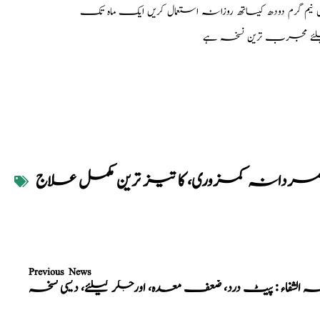
یلئے مجرب ترین نسخہ ہے
ردانہ کمزوری، کا تیز ترین مکمل علاج
Previous News
ہ الشفاء : پیٹ درد، ضعف معدہ، اورجگر کیلئے، دیسی نسخہ