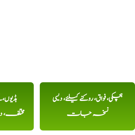
ہچکی، فواق، روکنے کیلئے، دیسی
ہڈیوں،
نسخہ جات
مختلف، 