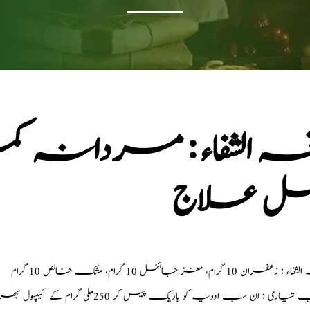
خہ الشفاء : مردانہ کمز
مل علاج
زعفران 10 گرام، مغز جائفل 10 گرام، مشک خالص 10 گرام
یاری : ان سب ادویہ کو باریک پیس کر 250 ملی گرام کے کیپسول بھر لیں