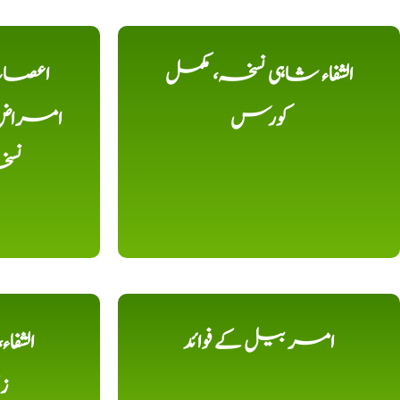
الشفاء شاہی نسخہ، مکمل
اعصاب 
کورس
امراض، ک
نس
امر بیل کے فوائد
الشفا
ز