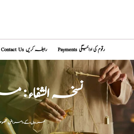
Payments رقوم کی ادائیگی
Contact Us رابطہ کریں
نسخہ الشفاء : 
مردوں،کے،امراض مخصوصہ