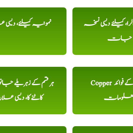
را، کیلئے دیسی نسخہ
نمونیہ کیلئے، دیسی 
جات
Copper تانبا کے فوائد
ہر قسم کے زہریلے جان
علومات
کاٹنے کا، دیسی علا