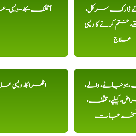
 کے ڈارک سرکل،
آتشک-کا،-دیسی-ع
، ختم کرنے کا دیسی
علاج
ہوجانے، والے،
اٹھرا کا، دیسی عل
ض، کیلیے، مختلف،
، نسخہ جات