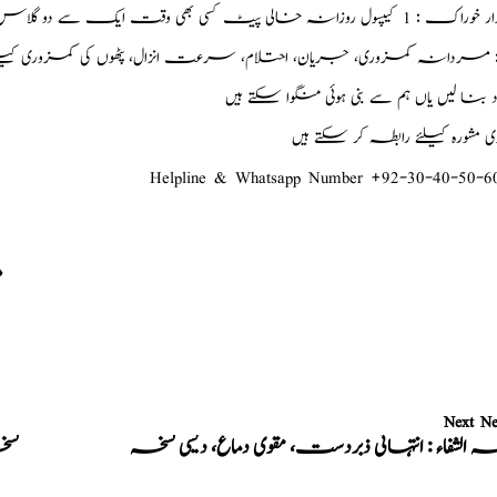
خالی پیٹ کسی بھی وقت ایک سے دو گلاس نیم گرم دودھ کیساتھ روزانہ استعمال کریں ایک ماہ تک
د : مردانہ کمزوری، جریان، احتلام، سرعت انزال، پٹھوں کی کمزوری ک
ود بنا لیں یاں ہم سے بنی ہوئی منگوا سکتے ہیں
شورہ کیلئے رابطہ کر سکتے ہیں
Helpline & Whatsapp Number +92-30-40-50-6
م
Next N
ہ الشفاء : انتہائی ذبردست، مقوی دماغ، دیسی نسخہ
نسخ