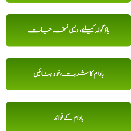
باؤ گولہ کیلئے، دیسی نسخہ جات
بادام کا شربت،خود بنائیں
بادام کے فوائد