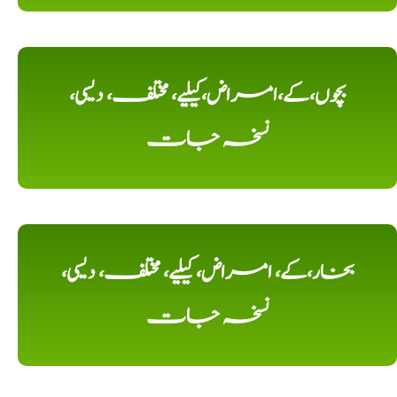
بچوں،کے،امراض،کیلیے، مختلف، دیسی،
نسخہ جات
بخار،کے، امراض، کیلیے، مختلف، دیسی،
نسخہ جات