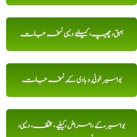
بہق، چھیپ، کیلئے دیسی نسخہ جات
بواسیر خونی, و بادی کے, نسخہ جات
بواسیر،کے ،امراض ،کیلیے ، مختلف، دیسی،