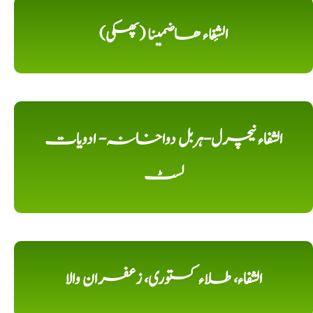
الشِفاء ھاضمینا (پھکی)
الشفاء نیچرل-ہربل دواخانہ- ادویات
لسٹ
الشفاء، طلاء کستوری، زعفران والا