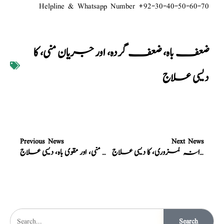
Helpline & Whatsapp Number +92-30-40-50-60-70
ضعف باہ، ضعف گردہ، اور جریان منی، کا
دیسی علاج
Previous News
Next News
نسخہ الشفاء : ذکاوتِ حس، مردانہ کمزوری، کا دیسی علاج
نسخہ الشفاء : دافع سرعت، مغلظ منی، اور مقوی باہ، دیسی علاج
Search