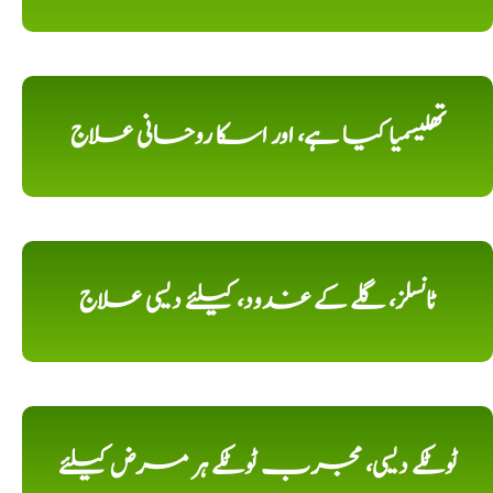
تھلیسمیا کیا ہے، اور اسکا روحانی علاج
ٹانسلز، گلے کے غدود، کیلئے دیسی علاج
ٹوٹکے دیسی، مجرب ٹوٹکے ہر مرض کیلئے