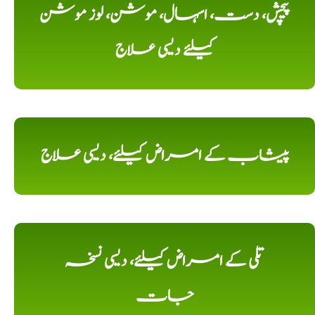
پیچش، دست، اسہال، موشن، لوز موشن
کیلئے دیسی علاج
پیشاب کے امراض کیلئے، دیسی علاج
تلی کے امراض کیلئے، دیسی نسخہ
جات