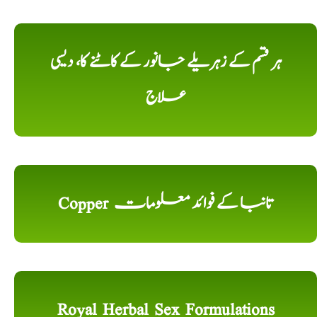
ہر قسم کے زہریلے جانور کے کاٹنے کا، دیسی
علاج
Copper تانبا کے فوائد معلومات
Royal Herbal Sex Formulations