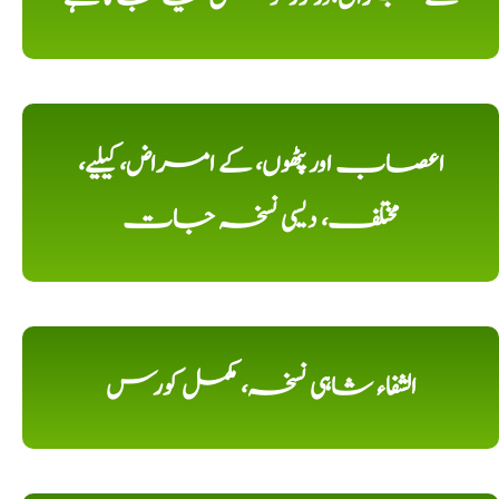
اعصاب اور پٹھوں، کے امراض، کیلیے،
مختلف، دیسی نسخہ جات
الشفاء شاہی نسخہ، مکمل کورس