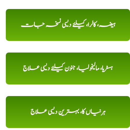
ہیضہ، کالرا، کیلئے دیسی نسخہ جات
ہسٹریا، مالیخولیا، جنون کیلئے دیسی علاج
ہرنیاں کا، بہترین دیسی علاج