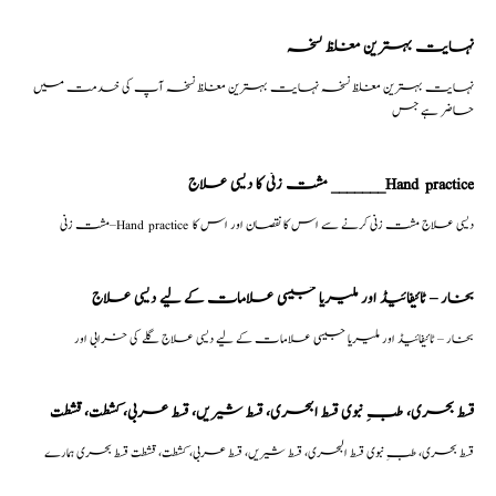
نہایت بہترین مغلظ نسخہ
نہایت بہترین مغلظ نسخہ نہایت بہترین مغلظ نسخہ آپ کی خدمت میں
حاضر ہے جس
مشت زنی کا دیسی علاج _______Hand practice
مشت زنی–Hand practice دیسی علاج مشت زنی کرنے سے اس کا نقصان اور اس کا
بخار – ٹائیفائیڈ اور ملیریا جیسی علامات کے لیے دیسی علاج
بخار – ٹائیفائیڈ اور ملیریا جیسی علامات کے لیے دیسی علاج گلے کی خرابی اور
قسط بحری، طبِ نبوی قسط البحری، قسط شیریں، قسط عربی، كشطت، قشطت
قسط بحری، طبِ نبوی قسط البحری، قسط شیریں، قسط عربی، كشطت، قشطت قسط بحری ہمارے