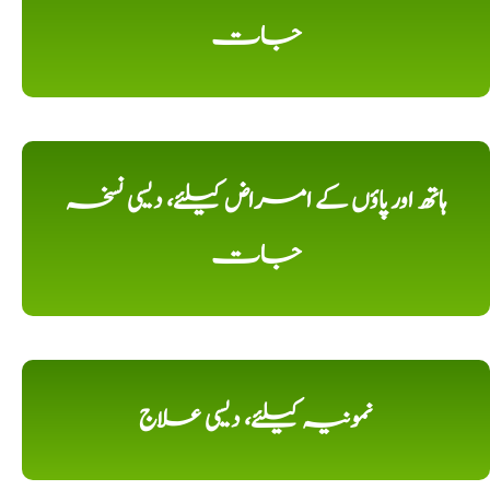
جات
ہاتھ اور پاؤں کے امراض کیلئے، دیسی نسخہ
جات
نمونیہ کیلئے، دیسی علاج