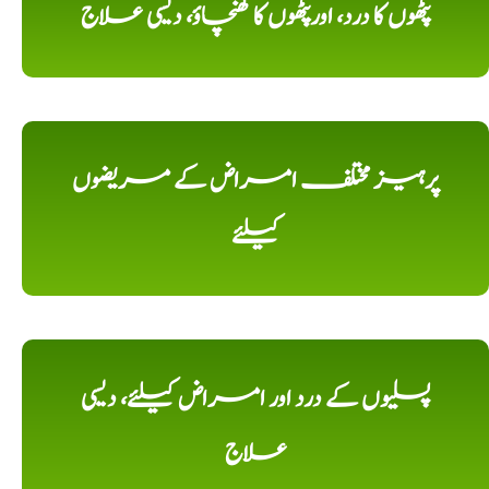
پٹھوں کا درد، اورپٹھوں کا کھنچاؤ، دیسی علاج
پرہیز مختلف امراض کے مریضوں
کیلئے
پسلیوں کے درد اور امراض کیلئے، دیسی
علاج