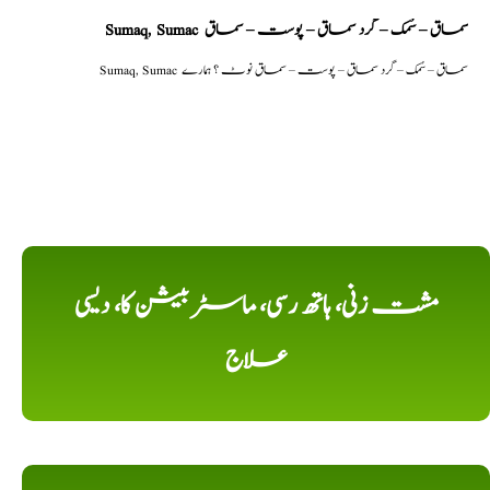
Sumaq, Sumac سماق – سُمک – گرد سماق – پوست – سماق
Sumaq, Sumac سماق – سُمک – گرد سماق – پوست – سماق نوٹ ؟ ہمارے
مشت زنی، ہاتھ رسی، ماسٹر بیشن کا، دیسی
علاج