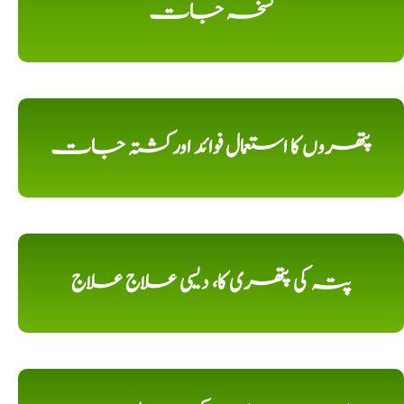
نسخہ جات
پتھروں کا استعمال فوائد اورکشتہ جات
پتہ کی پتھری کا، دیسی علاج علاج