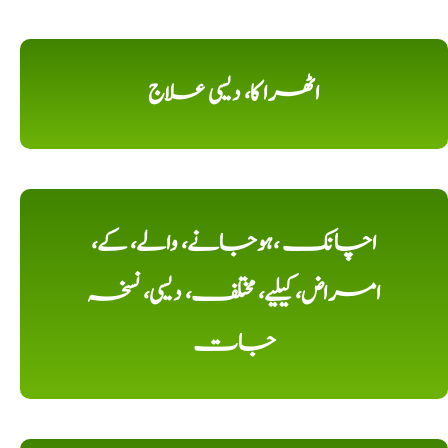
اٹھرا کا، دیسی علاج
اچانک ،ہوجانے، والے، کے،
امراض، کیلیے، مختلف، دیسی، نسخہ
جات