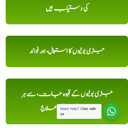
کی دستیاب ہیں
جڑی بوٹیوں کا استعمال، اور فوائد
جڑی بوٹیوں کے قہوہ جات، سے ہر
مرض کا, دیسی علاج
Need Help?
Chat with
us