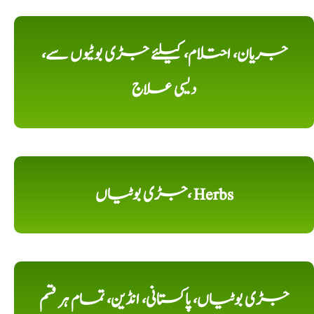
جریان، احتلام، کیلئے جڑی بوٹیوں سے،
دیسی علاج
جڑی بوٹیاں، Herbs
جڑی بوٹیاں، پاکستانی، انڈین، تمام ہر قسم