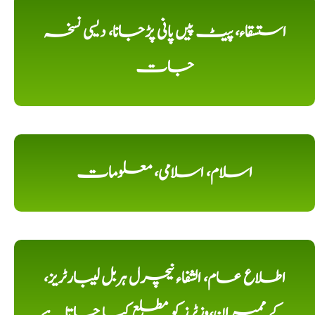
استسقاء، پیٹ پیں پانی پڑجانا، دیسی نسخہ
جات
اسلام، اسلامی، معلومات
اطلاع عام، الشفاء نیچرل ہربل لیبارٹریز،
کے ممبران،وزٹرز کو مطلع کیا جاتا ہے