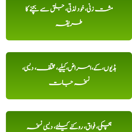
مشت زنی، خود لذتی، جلق سے بچنے کا
طریقہ
ہڈیوں،کے،امراض،کیلیے، مختلف، دیسی،
نسخہ جات
ہچکی، فواق، روکنے کیلئے، دیسی نسخہ