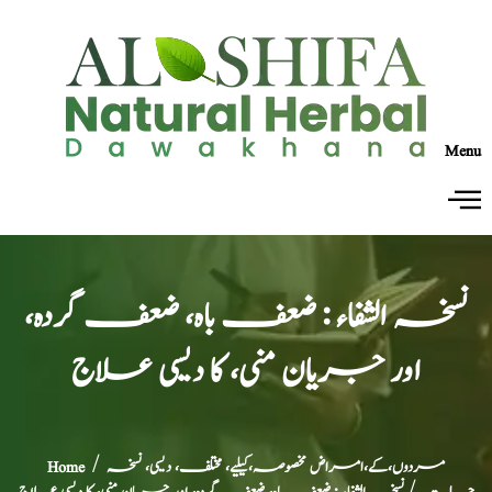
Menu
نسخہ الشفاء : ضعف باہ، ضعف گردہ،
اور جریان منی، کا دیسی علاج
مردوں،کے،امراض مخصوصہ،کیلیے، مختلف، دیسی، نسخہ
/
Home