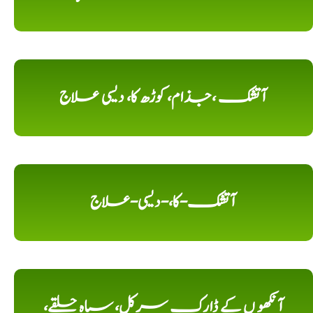
آتشک ،جذام، کوڑھ کا، دیسی علاج
آتشک-کا،-دیسی-علاج
آنکھو ں کے ڈارک سرکل، سیاہ حلقے،