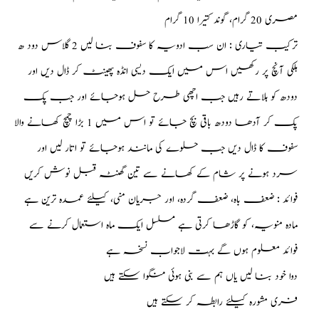
مصری 20 گرام، گوند کتیرا 10 گرام
ترکیب تیاری : ان سب ادویہ کا سفوف بنا لیں 2 گلاس دود ھ
ہلکی آنچ پر رکھیں اس میں ایک دیسی انڈہ پھینٹ کر ڈال دیں اور
دودھ کو ہلاتے رہیں جب اچھی طرح حل ہوجائے اور جب پک
پک کر آدھا دودھ باقی بچ جائے تو اس میں 1 بڑا چمچ کھانے والا
سفوف کا ڈال دیں جب حلوے کی مانند ہوجائے تو اتار لیں اور
سرد ہونے پر شام کے کھانے سے تین گھنٹہ قبل نوش کریں
فوائد : ضعف باہ، ضعف گردہ، اور جریان منی، کیلئے عمدہ ترین ہے
مادہ منویہ، کو گاڑھا کرتی ہے مسلسل ایک ماہ استعمال کرنے سے
فوائد معلوم ہوں گے بہت لاجواب نسخہ ہے
دوا خود بنا لیں یاں ہم سے بنی ہوئی منگوا سکتے ہیں
فری مشورہ کیلئے رابطہ کر سکتے ہیں