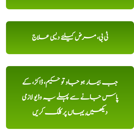
ٹی بی، مرض کیلئے دیسی علاج
جب بیمار ہو جاو تو حکیم، ڈاکڑ، کے
پاس جانے سے پہلے یہ وڈیو لازمی
دیکھیں, یہاں پر کلک کریں