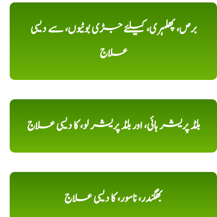
برص، پھلہری، کیلئے جڑی بوٹیوں، سے دیسی
علاج
بلڈ پریشر ہائی، اور بلڈ پریشر لو، کا دیسی علاج
بھگندر، ناسور، کا دیسی علاج