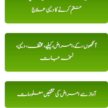
ختم کرنے کا دیسی علاج
آنکھوں ،کے،امراض،کیلیے، مختلف، دیسی،
نسخہ جات
آواز سے امراض کی تشخیص معلومات