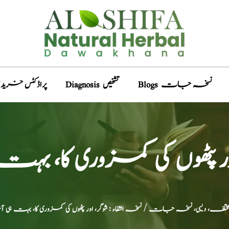
Blogs نسخہ جات
Diagnosis تشخیص
Products پراڈکٹس خری
، اور پٹھوں کی کمزوری کا،
 مختلف، دیسی، نسخہ جات
/ نسخہ الشفاء : شوگر، اور پٹھوں کی کمزوری کا، بہت ہ