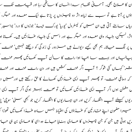
 ان کا علاج بھی۔ آسمانی نظام سدا انسان کا ساتھی رہا اور قیامت تک
ٔں پرآتا ہے تو سب سے زیادہ اثر دو چیزوں پر پڑتا ہے ایک معدہ اور ج
یاں سامنے آتی ہیں ان میں کو لیسٹرول ‘یوریا‘ یورک ایسڈ‘ جوڑوں کا درد‘ 
پراثر، لیکن، بنیاد وہی معدہ اور جگر ہے اور اس کی بنیاد غذائیں ہیں۔ کھانا 
 پر لگ جانا۔ ہم بھی کیسے دیوانے ہیں مزدور کی زندگی کو دیکھتے نہیں‘ محن
پیالیاں اور بہت سا بچا ہوا رات کا سالن آپ کھائیں پھر محنت کش کی 
ریشر‘ کہاں گئی شوگر ؟ آپ اگر محنت کش ہیں اور دن رات محنت اور محنت
ہ دماغی محنت، تو پھر آپ ایسی غذائیں کھانے کا حق رکھتے ہیں اورمیں د
طمئن ہوں اگر آپ ایسی غذائیں کھائیں تو صحت بہتر ہوگی اگر آپ ایسی غذ
یوں کیلئے آپ انتظار کریں اور ان بیماریوں کا انتظار کریں جو کبھی سنی‘ سوچی‘ پڑھ
ا میرا مضمون اپنے قارئین کو غذاؤں کی احتیاط ‘بس سادہ غذا کھائیں تھو
ں ہوتی ہیں جن کو جن چیزوں کا عادی بنایا جائے وہ اسی کا عادی بن ہی ج