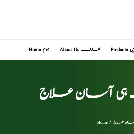
دیں
About Us تعارف
Home ہوم
 بہت ہی آسان علاج
ی آسان علاج
/
Home