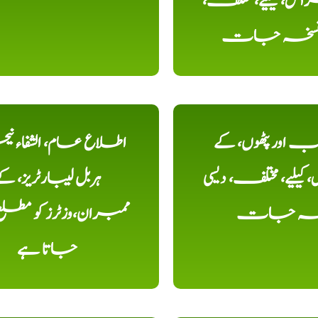
ض، کیلیے، مختلف،
، نسخہ جات
اور پٹھوں، کے
اطلاع عام، الشفاء ن
یلیے، مختلف، دیسی
ہربل لیبارٹریز، ک
خہ جات
ممبران،وزٹرز کو مطل
جاتا ہے