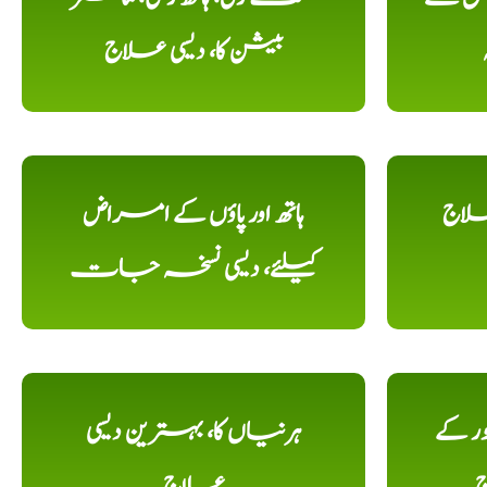
بیشن کا، دیسی علاج
علاج
ہاتھ اور پاؤں کے امراض
کیلئے، دیسی نسخہ جات
ور کے
ہرنیاں کا، بہترین دیسی
ج
علاج