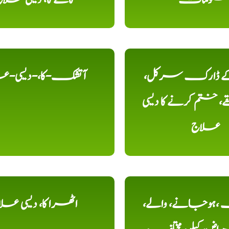
 کے ڈارک سرکل،
آتشک-کا،-دیسی-ع
، ختم کرنے کا دیسی
علاج
ہوجانے، والے،
اٹھرا کا، دیسی عل