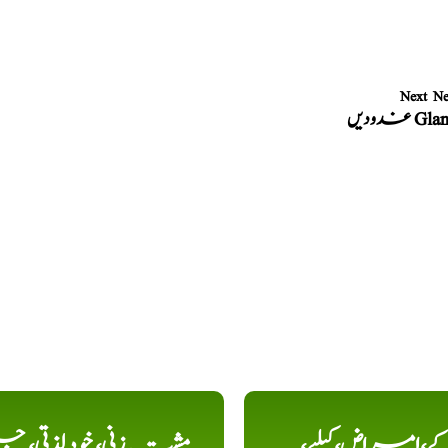
Next N
ں Glands
کے،امراض،کیلیے،
مشت زنی، خود لذتی، ج