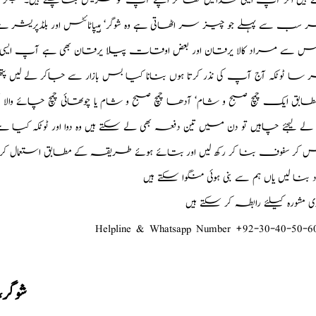
ے ہیں اگر آپ ایسی غذائیں کھا کر اپنے آپ کومریض بناچکے ہیں۔ جگ
ھر سب سے پہلے جو چیز سر اٹھاتی ہے وہ شوگر‘ ہیپاٹائٹس اور بلڈپریشر ہ
ٹائٹس سے مراد کالا یرقان اور بعض اوقات پیلا یرقان بھی ہے آپ ایسی 
ر سا ٹوٹکہ آج آپ کی نذر کرتا ہوں بنانا کیا بس بازار سے جاکر لے ل
ابق ایک چمچ صبح و شام‘ آدھا چمچ صبح و شام یا چوتھائی چمچ چائے والا صبح
لے لیجئے چاہیں تو دن میں تین دفعہ بھی لے سکتے ہیں وہ دوا اور ٹوٹکہ کیا
یس کر سفوف بنا کر رکھ لیں اور بتائے ہوئے طریقہ کے مطابق استعمال کر
ود بنا لیں یاں ہم سے بنی ہوئی منگوا سکتے ہیں
شورہ کیلئے رابطہ کر سکتے ہیں
Helpline & Whatsapp Number +92-30-40-50-6
شوگر،