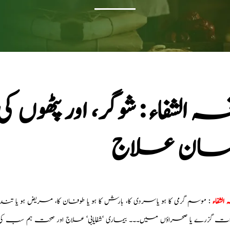
ہ الشفاء : شوگر، اور پٹھو
ان علاج
الشفاء
: موسم گرمی کا ہو یاسردی کا، بارش کا ہو یا طوفان کا، مریض ہو یا ت
ات گزرے یا صحراؤں میں۔۔۔ بیماری ‘شفایابی‘ علاج اور صحت ہم سب