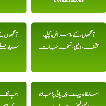
آنکھوں ،کے،امراض،کیلیے،
آنکھو ں
مختلف، دیسی، نسخہ جات
سیاہ حلقے
استسقاء، پیٹ پیں پانی پڑجانا،
اچانک ،