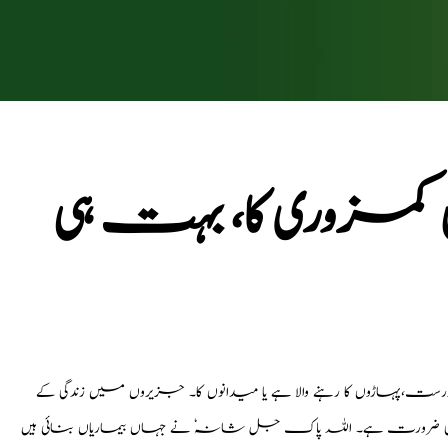
ں کی کمزوری کا، بہت ہی
ندرست،پہاڑوں کا رہنے والا ہے یا میدانوں کا۔ جزیروں میں زندگی کے
 کی ضرورت ہے۔ اللہ پاک جل شانہٗ نے جہاں بیماریاں بنائی ہیں