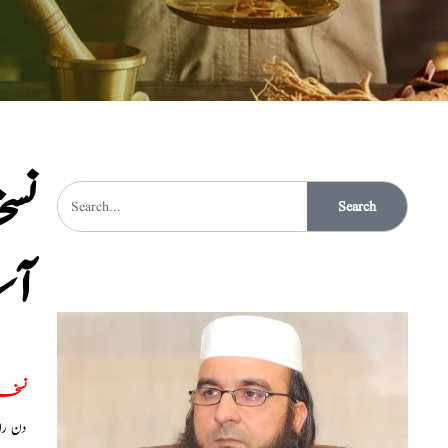
نسخ
Search
آس
نسخہ 
دن ر