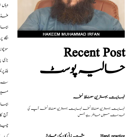
وہاں
غذاو
بیمار
نگاہ 
Recent Post
سوچوں
بڑی 
حالیہ پوسٹ
بلڈپ
نہ ک
میں م
نہایت بہترین مغلظ نسخہ
بیمار
نہایت بہترین مغلظ نسخہ نہایت بہترین مغلظ نسخہ آپ کی
آج ک
خدمت میں حاضر ہے جس
چیزی
مشت زنی کا دیسی علاج _______Hand practice