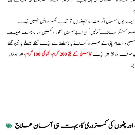
ر اور معدہ کا مریض، جی ہاں جب جگر اور معدہ مریض بن جاتے ہیں
ے۔
بیماریوں میں اگر مبتلا ہوچکے ہیں تو آپ گھبرائیں نہیں ایک
یں پتھر کنکر صاف کرلیں کسی ڈبےمیں محفوظ رکھیں اور روزانہ طبیعت
 و شام پانی کے ہمراہ کھانے یا ناشتے سے ایک گھنٹے پہلے یا تین گھنٹے
 ہے صرف دو بیج ہیں ایک
کاسنی کے بیج 200 گرام، کلونجی 100 گرام
، ان دونوں
یں
 اور پٹھوں کی کمزوری کا، بہت ہی آسان علاج