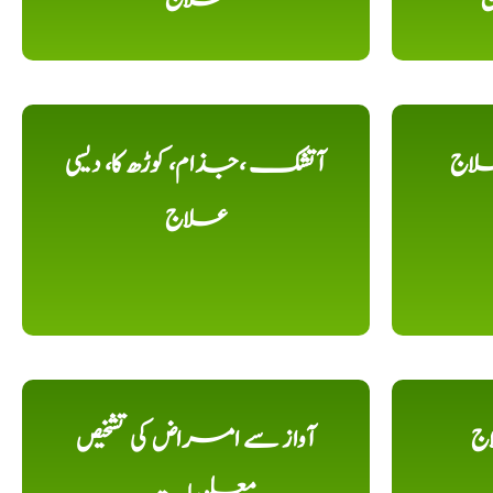
لاج
آتشک ،جذام، کوڑھ کا، دیسی
علاج
اج
آواز سے امراض کی تشخیص