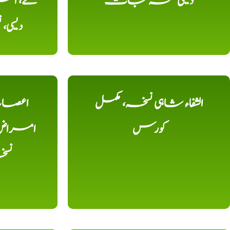
دیسی نسخہ جات
کے، امرا
دیسی
الشفاء شاہی نسخہ، مکمل
اعصاب 
کورس
امراض، ک
نس