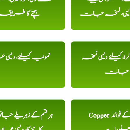
دیسی، نسخہ جات
بچنے کا طریقہ
را، کیلئے دیسی نسخہ
نمونیہ کیلئے، دیسی 
جات
Copper تانبا کے فوائد
ہر قسم کے زہریلے جان
علومات
کاٹنے کا، دیسی علا