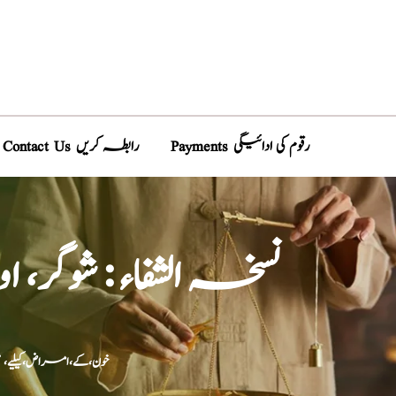
Payments رقوم کی ادائیگی
Contact Us رابطہ کریں
نسخہ الشفاء : شوگر
خون،کے،امراض،کیلیے،