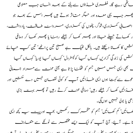
 ساتھی رہے گا۔ فطری غذاؤں سےہٹنے کے بعد انسان جب مصنوعی
گر، پھر جب یہی معدہ اور جگر متاثر ہوتے ہیں پھر اس کے بعد جو
بواسیر‘ اعصابی کمزوری،شوگر، پٹھوں کی کمزوری، مردانہ طاقت، یادداشت،
اور کھاتے چلے جانا اور پھر کھا کر بیٹھے رہنا یا پھر کھا کر دماغی
ت کش کا کھانا دیکھتے ہیں۔ بالکل ٹھیک ہے صبح تین پراٹھے‘ تین کپ چائے
زندگی گزاریں کہاں گیا کولیسٹرول‘ کہاں گیا یوریا‘ کہاں گیا
 بھی ایسی جس میں جسم کو تھکنا پڑتا ہے یعنی محنت سےمراد جسمانی
عوے سےکہتا ہوں ایسی غذائیں آپ کو کوئی نقصان نہیں دے سکتیں اور
ائیں کھا کر بیٹھے رہیں‘ دماغی محنت کرتے رہیں تو پھر بہت بڑی
ی یا بولی نہیں ہوںگی۔
ڑا کھائیں‘ کم کھائیں‘ جسم کو متحرک رکھیں، بچہ اورپیٹ یہ کچھ ایسی
اتا ہے۔ آئیے، آج آپ کو ایک ایسے مختصر سے ٹوٹکے سے متعارف