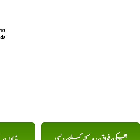
ews
غدودی
ہچکی، فواق، روکنے کیلئے، دیسی
ہڈیوں،