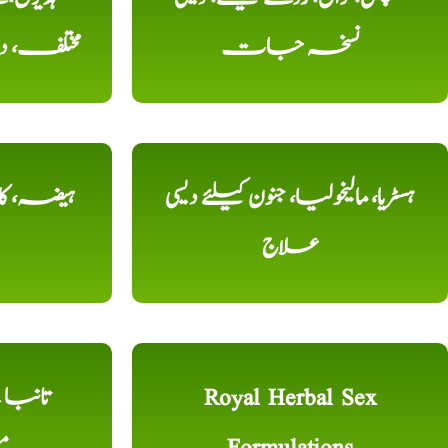
نسخہ جات
مختلف، 
ہسٹریا، مالیخولیا، جنون کیلئے دیسی
ہیضہ، کال
علاج
Royal Herbal Sex
Formulations
م