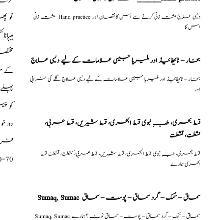
کرات
مشت زنی–Hand practice دیسی علاج مشت زنی کرنے سے اس کا نقصان اور
تو پ
اس کا
ہیپا
مختص
بخار – ٹائیفائیڈ اور ملیریا جیسی علامات کے لیے دیسی علاج
کے مط
بخار – ٹائیفائیڈ اور ملیریا جیسی علامات کے لیے دیسی علاج گلے کی خرابی
پہلے 
اور
کو پ
قسط بحری، طبِ نبوی قسط البحری، قسط شیریں، قسط عربی،
دوا خ
كشطت، قشطت
فری م
قسط بحری، طبِ نبوی قسط البحری، قسط شیریں، قسط عربی، كشطت، قشطت قسط
0-70
بحری ہمارے
Sumaq, Sumac سماق – سُمک – گرد سماق – پوست – سماق
Sumaq, Sumac سماق – سُمک – گرد سماق – پوست – سماق نوٹ ؟ ہمارے