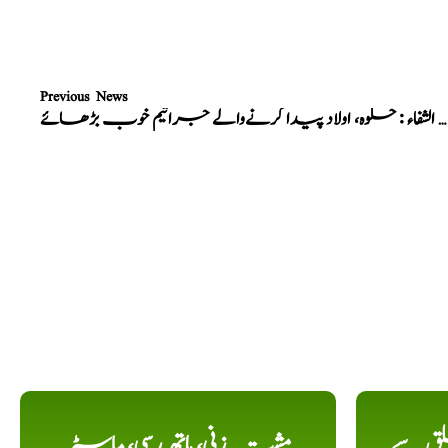
Previous News
نسخہ الشفاء : حلوہ، اولاد پیدا کرنےوالے جراثیم خوب بڑھائے
لق سے
مشت زنی، ہاتھ رسی، ماسٹر