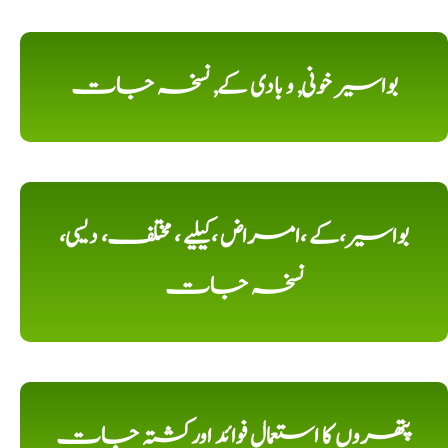
بواسیر خونی, و بادی کے, نسخہ جات
بواسیر،کے ،امراض ،کیلیے ، مختلف، دیسی،
نسخہ جات
پتھروں کا استعمال فوائد اورکشتہ جات