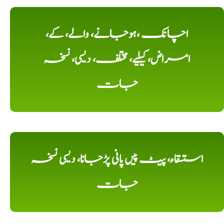
اچانک ،ہوجانے، والے، کے،
امراض، کیلیے، مختلف، دیسی، نسخہ
جات
استسقاء، پیٹ پیں پانی پڑجانا، دیسی نسخہ
جات