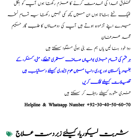
مخلوق خدا کی خدمت کرنے کا عزم رکھتا ہوں آپ کو بلکل
ٹھیک نسخے بتاتا ہوں ان میں کچھ کمی نہیں رکھتا یہ تمام نسخہ
میرے اپنے آزمودہ ہوتے ہیں آپ کی دوعاؤں کا طلب گار حکیم
محمد عرفان
دوا خود بنا لیں یاں ہم سے بنی ہوئی منگوا سکتے ہیں
ہر قسم کی تمام جڑی بوٹیاں صاف ستھری تنکے، مٹی، کنکر، کے
بغیر پاکستان اور پوری دنیا میں ھوم ڈلیوری کیلئے دستیاب ہیں
تفصیلات کیلئے کلک کریں
فری مشورہ کیلئے رابطہ کر سکتے ہیں
Helpline & Whatsapp Number +92-30-40-50-60-70
شربت لیکوریا، کیلئے زبردست علاج