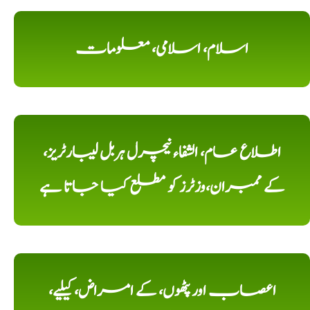
اسلام، اسلامی، معلومات
اطلاع عام، الشفاء نیچرل ہربل لیبارٹریز،
کے ممبران،وزٹرز کو مطلع کیا جاتا ہے
اعصاب اور پٹھوں، کے امراض، کیلیے،