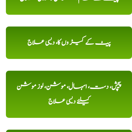
پیٹ کے کیڑ وں کا، دیسی علاج
پیچش، دست، اسہال، موشن، لوز موشن
کیلئے دیسی علاج