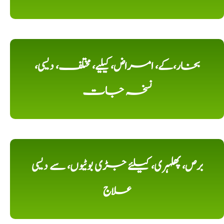
بخار،کے، امراض، کیلیے، مختلف، دیسی،
نسخہ جات
برص، پھلہری، کیلئے جڑی بوٹیوں، سے دیسی
علاج