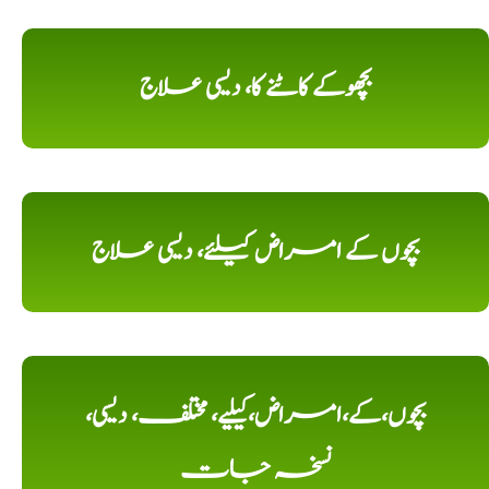
بچھوکے کاٹنے کا، دیسی علاج
بچوں کے امراض کیلئے، دیسی علاج
بچوں،کے،امراض،کیلیے، مختلف، دیسی،
نسخہ جات