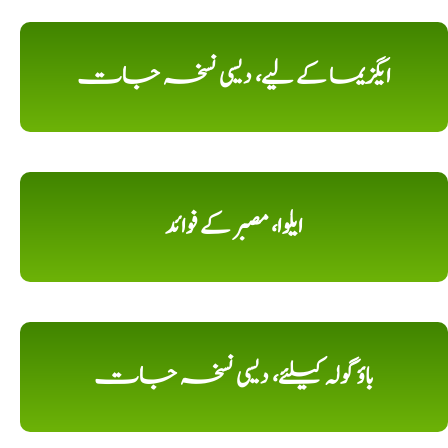
ایگزیما کے لیے، دیسی نسخہ جات
ایلوا، مصبر کے فوائد
باؤ گولہ کیلئے، دیسی نسخہ جات