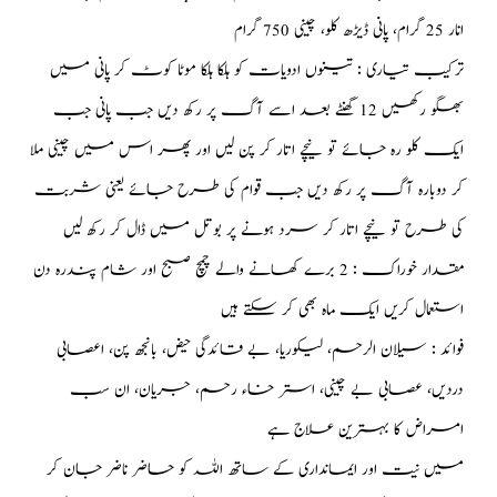
انار 25 گرام، پانی ڈیڑھ کلو، چینی 750 گرام
ترکیب تیاری : تینوں ادویات کو ہلکا ہلکا موٹا کوٹ کر پانی میں
بھگو رکھیں 12 گھنٹے بعد اسے آگ پر رکھ دیں جب پانی جب
ایک کلو رہ جائے تو نیچے اتار کر پن لیں اور پھر اس میں چینی ملا
کر دوبارہ آگ پر رکھ دیں جب قوام کی طرح جائے یعنی شربت
کی طرح تو نیچے اتار کر سرد ہونے پر بوتل میں ڈال کر رکھ لیں
مقدار خوراک : 2 برے کھانے والے چمچ صبح اور شام پندرہ دن
استعمال کریں ایک ماہ بھی کر سکتے ہیں
فوائد : سیلان الرحم، لیکوریا، بے قائدگی حیض، بانجھ پن، اعصابی
دردیں، عصابی بے چینی، استر خاء رحم، جریان، ان سب
امراض کا بہترین علاج ہے
میں نیت اور ایمانداری کے ساتھ اللہ کو حاضر ناضر جان کر