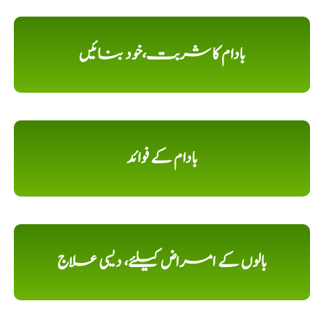
بادام کا شربت،خود بنائیں
بادام کے فوائد
بالوں کے امراض کیلئے، دیسی علاج