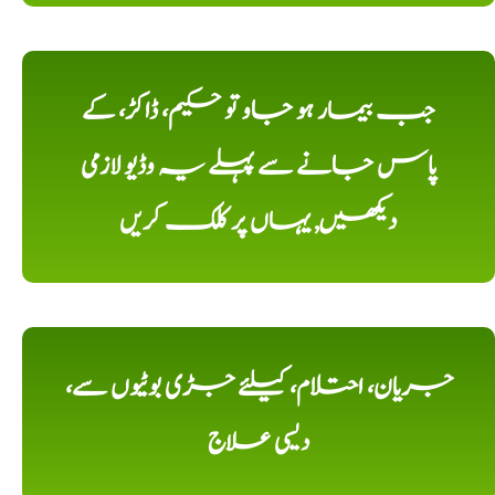
جب بیمار ہو جاو تو حکیم، ڈاکڑ، کے
پاس جانے سے پہلے یہ وڈیو لازمی
دیکھیں, یہاں پر کلک کریں
جریان، احتلام، کیلئے جڑی بوٹیوں سے،
دیسی علاج