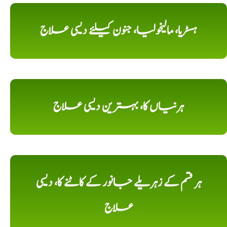
ہسٹریا، مالیخولیا، جنون کیلئے دیسی علاج
ہرنیاں کا، بہترین دیسی علاج
ہر قسم کے زہریلے جانور کے کاٹنے کا، دیسی
علاج