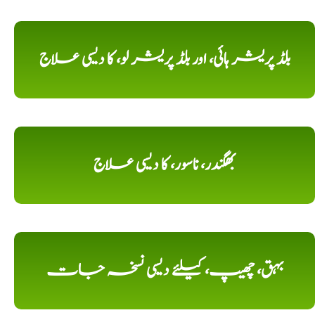
بلڈ پریشر ہائی، اور بلڈ پریشر لو، کا دیسی علاج
بھگندر، ناسور، کا دیسی علاج
بہق، چھیپ، کیلئے دیسی نسخہ جات