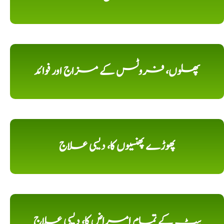
پھلوں، فروٹس کے مزاج اور فوائد
پھوڑے پھنسیوں کا، دیسی علاج
پیٹ کے تمام امراض کا، دیسی علاج