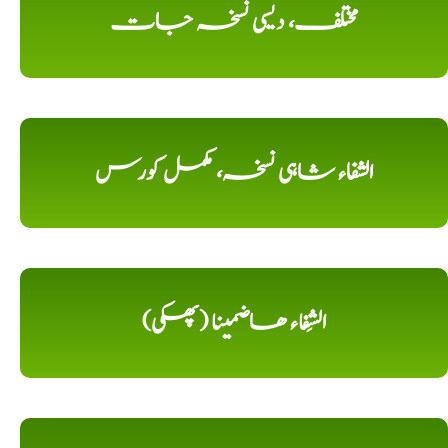
مختلف، دیسی نسخہ جات
الشفاء شاہی نسخہ، مکمل کورس
الشِفاء ھاضمینا (پھکی)