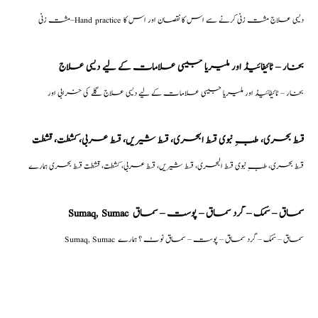
مشت زنی–Hand practice دیسی علاج مشت زنی کرنے سے اس کا نقصان اور اس کا
بخار – ٹائیفائیڈ اور ملیریا جیسی علامات کے لیے دیسی علاج
بخار – ٹائیفائیڈ اور ملیریا جیسی علامات کے لیے دیسی علاج گلے کی خرابی اور
قسط بحری، طبِ نبوی قسط البحری، قسط شیریں، قسط عربی، كشطت، قشطت
قسط بحری، طبِ نبوی قسط البحری، قسط شیریں، قسط عربی، كشطت، قشطت قسط بحری ہمارے
Sumaq, Sumac سماق – سُمک – گرد سماق – پوست – سماق
Sumaq, Sumac سماق – سُمک – گرد سماق – پوست – سماق نوٹ ؟ ہمارے