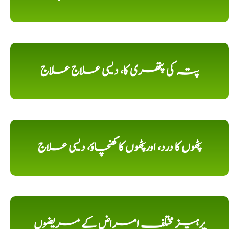
پتہ کی پتھری کا، دیسی علاج علاج
پٹھوں کا درد، اورپٹھوں کا کھنچاؤ، دیسی علاج
پرہیز مختلف امراض کے مریضوں