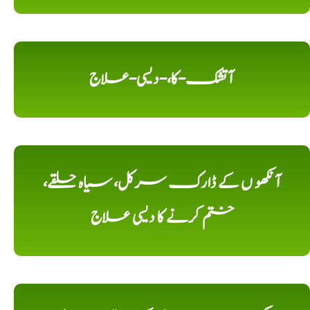
آتشک-کا،-دیسی-علاج
آنکھو ں کے ڈارک سرکل، سیاہ حلقے،
ختم کرنے کا دیسی علاج