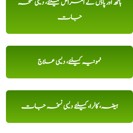
ہاتھ اور پاؤں کے امراض کیلئے، دیسی نسخہ
جات
نمونیہ کیلئے، دیسی علاج
ہیضہ، کالرا، کیلئے دیسی نسخہ جات