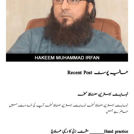
Recent Post حالیہ پوسٹ
نہایت بہترین مغلظ نسخہ
نہایت بہترین مغلظ نسخہ نہایت بہترین مغلظ نسخہ آپ کی خدمت میں
حاضر ہے جس
مشت زنی کا دیسی علاج _______Hand practice