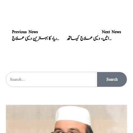
Previous News
Next News
نسخہ الشفاء : جریان اور لیکوریا، سے زندگی بھر کیلئے جان چھڑائیں، دیسی علاج کیساتھ
نسخہ الشفاء : جریان، اور لیکوریا، کا بہترین دیسی علاج
Search