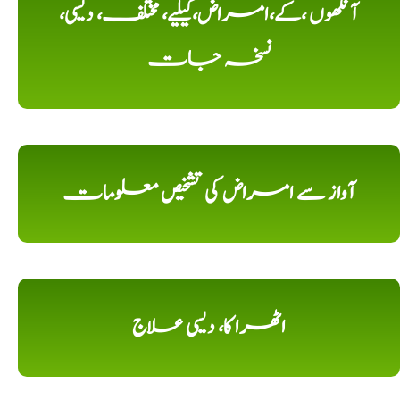
آنکھوں ،کے،امراض،کیلیے، مختلف، دیسی،
نسخہ جات
آواز سے امراض کی تشخیص معلومات
اٹھرا کا، دیسی علاج