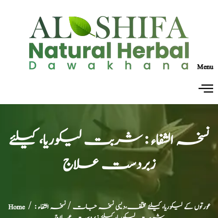
Menu
نسخہ الشفاء : شربت لیکوریا، کیلئے
زبردست علاج
عورتوں کے لیکوریا، کیلئے مختلف،دیسی نسخہ جات
/ نسخہ الشفاء :
/
Home
شربت لیکوریا، کیلئے زبردست علاج