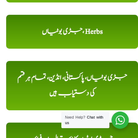
جڑی بوٹیاں، Herbs
جڑی بوٹیاں، پاکستانی، انڈین، تمام ہر قسم
کی دستیاب ہیں
Need Help?
Chat with
us