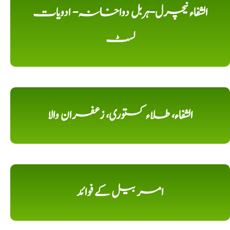
الشفاء نیچرل-ہربل دواخانہ- ادویات
لسٹ
الشفاء، طلاء کستوری، زعفران والا
امر بیل کے فوائد