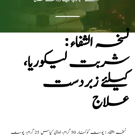
نسخہ الشفاء :
شربت لیکوریا،
کیلئے زبردست
علاج
نسخہ الشفاء : پوست کوکنار 50 گرام، ڈوڈی کپاس 25 گرام، پوست