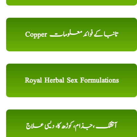
Copper تانبا کے فوائد معلومات
Royal Herbal Sex Formulations
آتشک ،جذام، کوڑھ کا، دیسی علاج