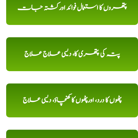
پتھروں کا استعمال فوائد اورکشتہ جات
پتہ کی پتھری کا، دیسی علاج علاج
پٹھوں کا درد، اورپٹھوں کا کھنچاؤ، دیسی علاج