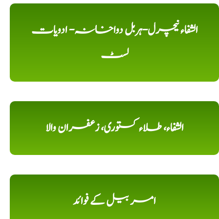
الشفاء نیچرل-ہربل دواخانہ- ادویات
لسٹ
الشفاء، طلاء کستوری، زعفران والا
امر بیل کے فوائد