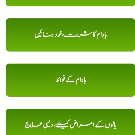
بادام کا شربت،خود بنائیں
بادام کے فوائد
بالوں کے امراض کیلئے، دیسی علاج