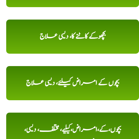
بچھوکے کاٹنے کا، دیسی علاج
بچوں کے امراض کیلئے، دیسی علاج
بچوں،کے،امراض،کیلیے، مختلف، دیسی،