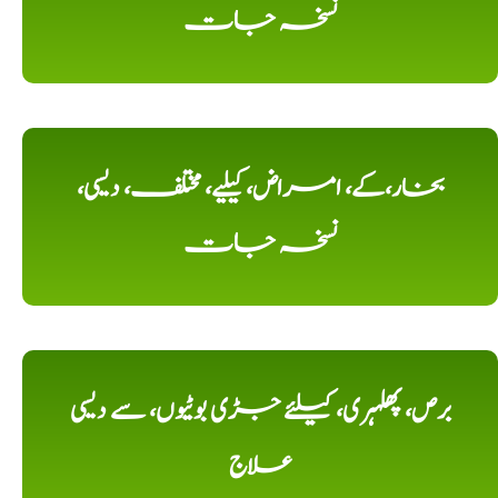
نسخہ جات
بخار،کے، امراض، کیلیے، مختلف، دیسی،
نسخہ جات
برص، پھلہری، کیلئے جڑی بوٹیوں، سے دیسی
علاج