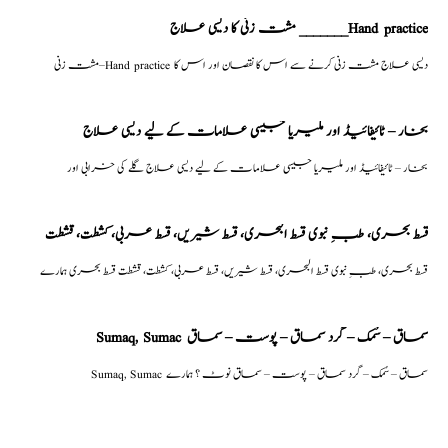
مشت زنی کا دیسی علاج _______Hand practice
مشت زنی–Hand practice دیسی علاج مشت زنی کرنے سے اس کا نقصان اور اس کا
بخار – ٹائیفائیڈ اور ملیریا جیسی علامات کے لیے دیسی علاج
بخار – ٹائیفائیڈ اور ملیریا جیسی علامات کے لیے دیسی علاج گلے کی خرابی اور
قسط بحری، طبِ نبوی قسط البحری، قسط شیریں، قسط عربی، كشطت، قشطت
قسط بحری، طبِ نبوی قسط البحری، قسط شیریں، قسط عربی، كشطت، قشطت قسط بحری ہمارے
Sumaq, Sumac سماق – سُمک – گرد سماق – پوست – سماق
Sumaq, Sumac سماق – سُمک – گرد سماق – پوست – سماق نوٹ ؟ ہمارے