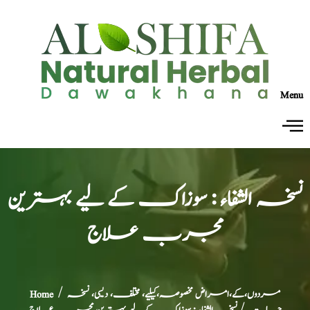
Menu
نسخہ الشفاء : سوزاک کے لیے بہترین
مجرب علاج
مردوں،کے،امراض مخصوصہ،کیلیے، مختلف، دیسی، نسخہ
/
Home