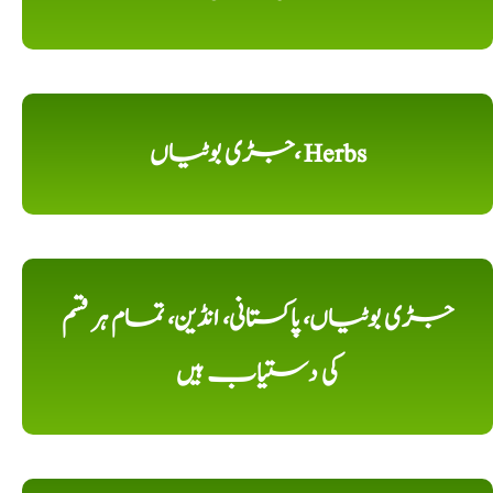
جڑی بوٹیاں، Herbs
جڑی بوٹیاں، پاکستانی، انڈین، تمام ہر قسم
کی دستیاب ہیں