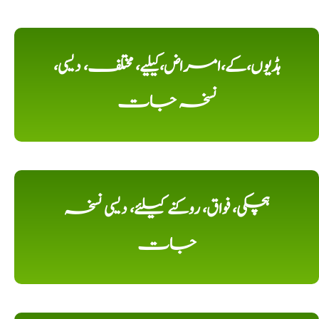
ہڈیوں،کے،امراض،کیلیے، مختلف، دیسی،
نسخہ جات
ہچکی، فواق، روکنے کیلئے، دیسی نسخہ
جات