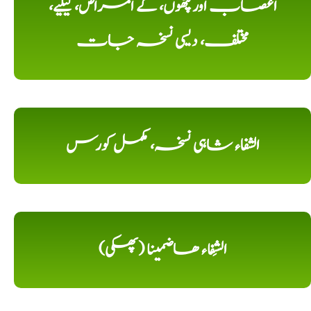
اعصاب اور پٹھوں، کے امراض، کیلیے،
مختلف، دیسی نسخہ جات
الشفاء شاہی نسخہ، مکمل کورس
الشِفاء ھاضمینا (پھکی)