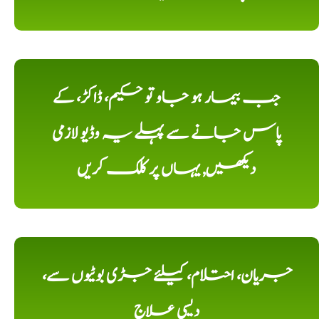
جب بیمار ہو جاو تو حکیم، ڈاکڑ، کے
پاس جانے سے پہلے یہ وڈیو لازمی
دیکھیں, یہاں پر کلک کریں
جریان، احتلام، کیلئے جڑی بوٹیوں سے،
دیسی علاج