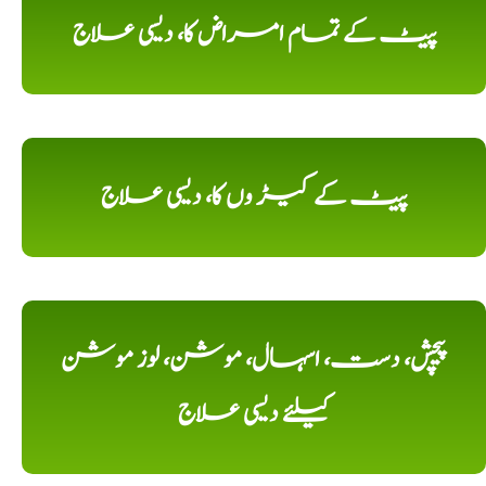
پیٹ کے تمام امراض کا، دیسی علاج
پیٹ کے کیڑ وں کا، دیسی علاج
پیچش، دست، اسہال، موشن، لوز موشن
کیلئے دیسی علاج