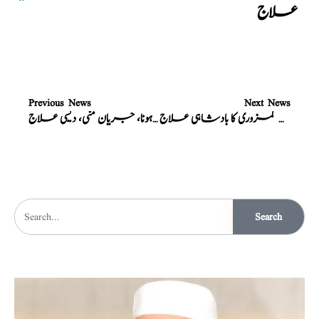
علاج
Previous News
Next News
نسخہ الشفاء : مقوی باہ، مردانہ کمزوری کا بادشاہی علاج
نسخہ الشفاء : خواب کیساتھ احتلام کا ہونا، جریان منی، دیسی علاج
Search