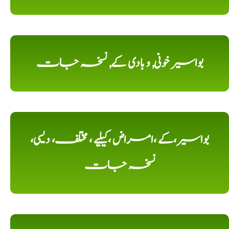
بواسیر خونی, و بادی کے, نسخہ جات
بواسیر،کے ،امراض ،کیلیے ، مختلف، دیسی،
نسخہ جات