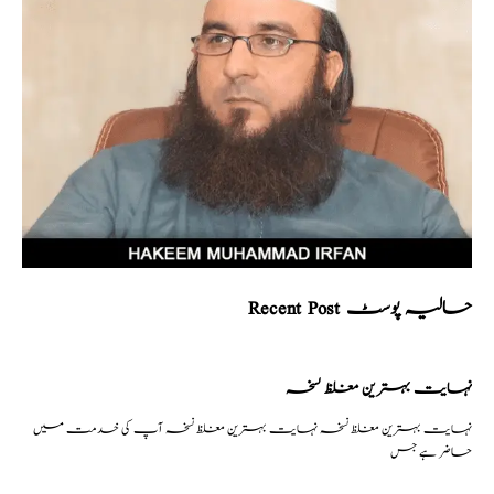
Recent Post حالیہ پوسٹ
نہایت بہترین مغلظ نسخہ
نہایت بہترین مغلظ نسخہ نہایت بہترین مغلظ نسخہ آپ کی خدمت میں
حاضر ہے جس