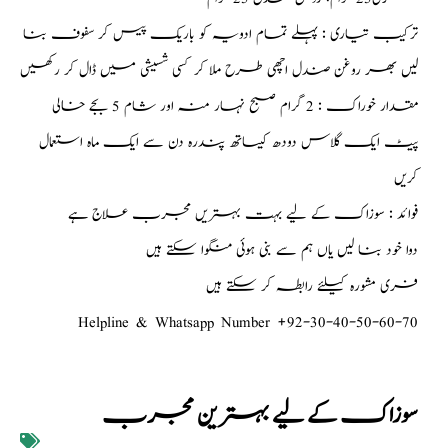
ترکیب تیاری : پہلے تمام ادویہ کو باریک پیس کر سفوف بنا
لیں بھر روغن صندل اچھی طرح ملا کر کسی شسیشی میں ڈال کر رکھیں
مقدار خوراک : 2 گرام صبح نہار منہ اور شام 5 بجے خالی
پیٹ ایک گلاس دودھ کیساتھ پندرہ دن سے ایک ماہ استعمال
کریں
فوائد : سوزاک کے لیے بہت بہتریں مجرب علاج ہے
دوا خود بنا لیں یاں ہم سے بنی ہوئی منگوا سکتے ہیں
فری مشورہ کیلئے رابطہ کر سکتے ہیں
Helpline & Whatsapp Number +92-30-40-50-60-70
سوزاک کے لیے بہترین مجرب