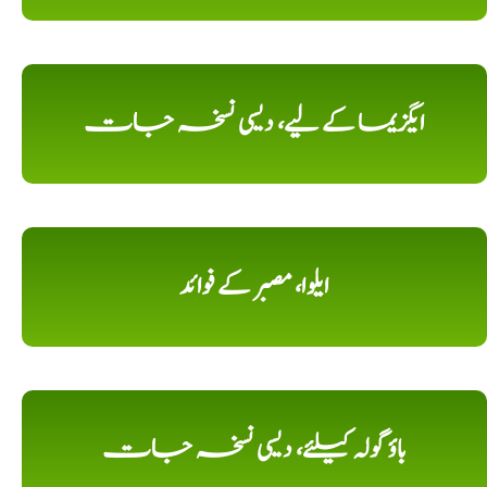
ایگزیما کے لیے، دیسی نسخہ جات
ایلوا، مصبر کے فوائد
باؤ گولہ کیلئے، دیسی نسخہ جات