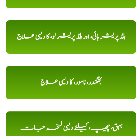
بلڈ پریشر ہائی، اور بلڈ پریشر لو، کا دیسی علاج
بھگندر، ناسور، کا دیسی علاج
بہق، چھیپ، کیلئے دیسی نسخہ جات