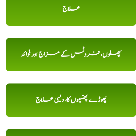
علاج
پھلوں، فروٹس کے مزاج اور فوائد
پھوڑے پھنسیوں کا، دیسی علاج