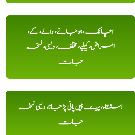
اچانک ،ہوجانے، والے، کے،
امراض، کیلیے، مختلف، دیسی، نسخہ
جات
استسقاء، پیٹ پیں پانی پڑجانا، دیسی نسخہ
جات