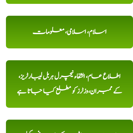
اسلام، اسلامی، معلومات
اطلاع عام، الشفاء نیچرل ہربل لیبارٹریز،
کے ممبران،وزٹرز کو مطلع کیا جاتا ہے