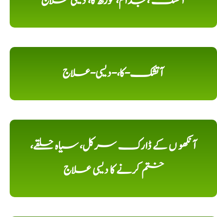
آتشک ،جذام، کوڑھ کا، دیسی علاج
آتشک-کا،-دیسی-علاج
آنکھو ں کے ڈارک سرکل، سیاہ حلقے،
ختم کرنے کا دیسی علاج