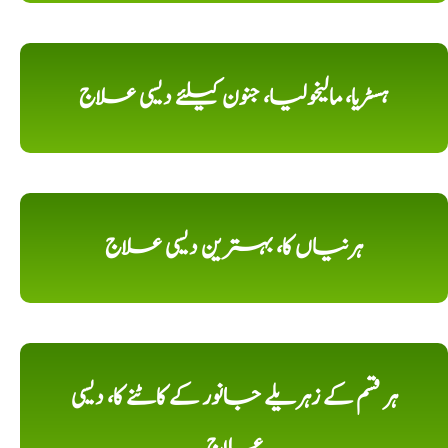
ہسٹریا، مالیخولیا، جنون کیلئے دیسی علاج
ہرنیاں کا، بہترین دیسی علاج
ہر قسم کے زہریلے جانور کے کاٹنے کا، دیسی
علاج