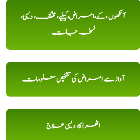
آنکھوں ،کے،امراض،کیلیے، مختلف، دیسی،
نسخہ جات
آواز سے امراض کی تشخیص معلومات
اٹھرا کا، دیسی علاج