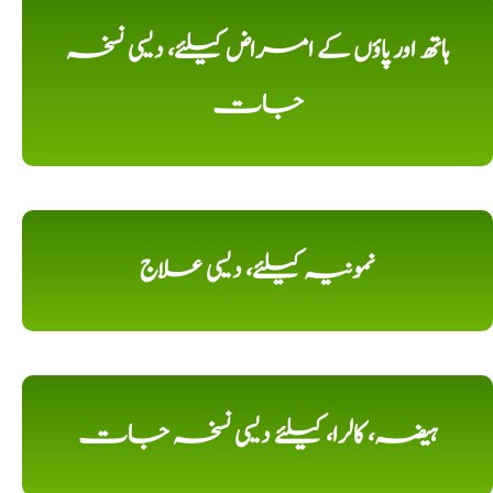
ہاتھ اور پاؤں کے امراض کیلئے، دیسی نسخہ
جات
نمونیہ کیلئے، دیسی علاج
ہیضہ، کالرا، کیلئے دیسی نسخہ جات