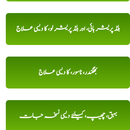
بلڈ پریشر ہائی، اور بلڈ پریشر لو، کا دیسی علاج
بھگندر، ناسور، کا دیسی علاج
بہق، چھیپ، کیلئے دیسی نسخہ جات