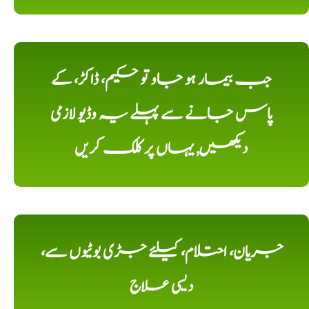
جب بیمار ہو جاو تو حکیم، ڈاکڑ، کے
پاس جانے سے پہلے یہ وڈیو لازمی
دیکھیں, یہاں پر کلک کریں
جریان، احتلام، کیلئے جڑی بوٹیوں سے،
دیسی علاج