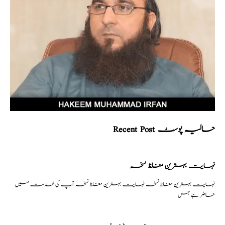
Recent Post حالیہ پوسٹ
نہایت بہترین مغلظ نسخہ
نہایت بہترین مغلظ نسخہ نہایت بہترین مغلظ نسخہ آپ کی خدمت میں
حاضر ہے جس