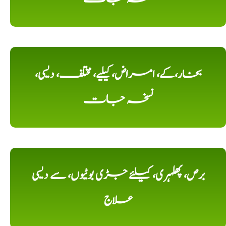
بخار،کے، امراض، کیلیے، مختلف، دیسی،
نسخہ جات
برص، پھلہری، کیلئے جڑی بوٹیوں، سے دیسی
علاج