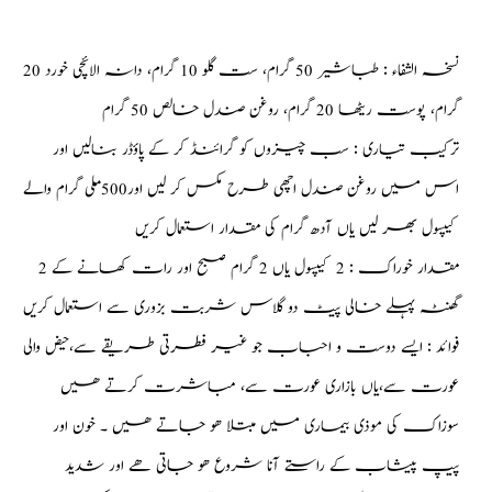
نسخہ الشفاء : طباشیر 50 گرام، ست گلو 10 گرام، دانہ الائچی خورد 20
گرام، پوست ریٹھا 20 گرام، روغن صندل خالص 50 گرام
ترکیب تیاری : سب چیزوں کو گرائنڈ کر کے پاؤڈر بنالیں اور
اس میں روغن صندل اچھی طرح مکس کر لیں اور500 ملی گرام والے
کیپسول بھر لیں یاں آدھ گرام کی مقدار استعمال کریں
مقدار خوراک : 2 کیپسول یاں 2 گرام صبح اور رات کھانے کے 2
گھنٹہ پہلے خالی پیٹ دو گلاس شربت بزوری سے استعمال کریں
فوائد : ایسے دوست و احباب جو غیر فطرتی طریقے سے،حیض والی
عورت سے،یاں بازاری عورت سے، مباشرت کرتے ھیں
سوزاک کی موذی بیماری میں مبتلا ھو جاتے ھیں ۔ خون اور
پیپ پیشاب کے راستے آنا شروع ھو جاتی ھے اور شدید