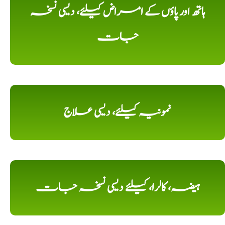
ہاتھ اور پاؤں کے امراض کیلئے، دیسی نسخہ
جات
نمونیہ کیلئے، دیسی علاج
ہیضہ، کالرا، کیلئے دیسی نسخہ جات