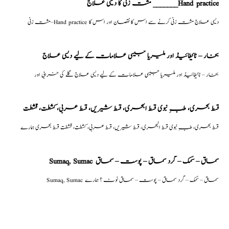
مشت زنی کا دیسی علاج _______Hand practice
مشت زنی–Hand practice دیسی علاج مشت زنی کرنے سے اس کا نقصان اور اس کا
بخار – ٹائیفائیڈ اور ملیریا جیسی علامات کے لیے دیسی علاج
بخار – ٹائیفائیڈ اور ملیریا جیسی علامات کے لیے دیسی علاج گلے کی خرابی اور
قسط بحری، طبِ نبوی قسط البحری، قسط شیریں، قسط عربی، كشطت، قشطت
قسط بحری، طبِ نبوی قسط البحری، قسط شیریں، قسط عربی، كشطت، قشطت قسط بحری ہمارے
Sumaq, Sumac سماق – سُمک – گرد سماق – پوست – سماق
Sumaq, Sumac سماق – سُمک – گرد سماق – پوست – سماق نوٹ ؟ ہمارے