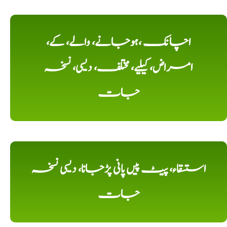
اچانک ،ہوجانے، والے، کے،
امراض، کیلیے، مختلف، دیسی، نسخہ
جات
استسقاء، پیٹ پیں پانی پڑجانا، دیسی نسخہ
جات