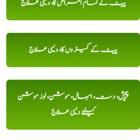
پیٹ کے تمام امراض کا، دیسی علاج
پیٹ کے کیڑ وں کا، دیسی علاج
پیچش، دست، اسہال، موشن، لوز موشن
کیلئے دیسی علاج