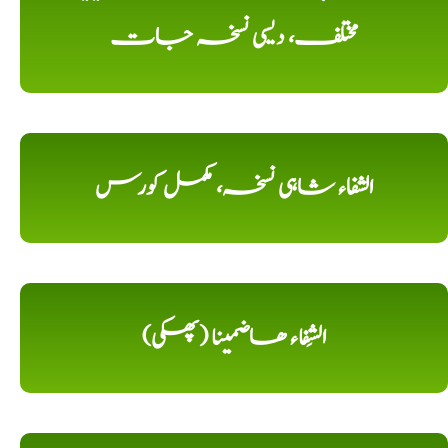
مختلف، دیسی نسخہ جات
الشفاء شاہی نسخہ، مکمل کورس
الشِفاء ھاضمینا (پھکی)