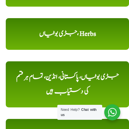
جڑی بوٹیاں، Herbs
جڑی بوٹیاں، پاکستانی، انڈین، تمام ہر قسم
کی دستیاب ہیں
Need Help?
Chat with
us