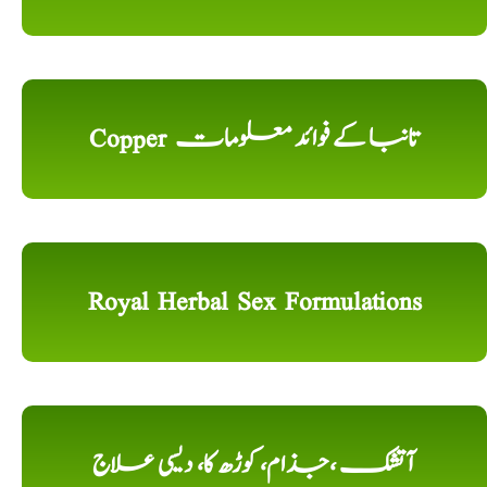
Copper تانبا کے فوائد معلومات
Royal Herbal Sex Formulations
آتشک ،جذام، کوڑھ کا، دیسی علاج