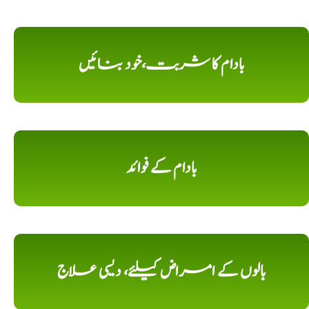
بادام کا شربت،خود بنائیں
بادام کے فوائد
بالوں کے امراض کیلئے، دیسی علاج