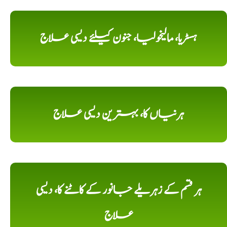
ہسٹریا، مالیخولیا، جنون کیلئے دیسی علاج
ہرنیاں کا، بہترین دیسی علاج
ہر قسم کے زہریلے جانور کے کاٹنے کا، دیسی
علاج