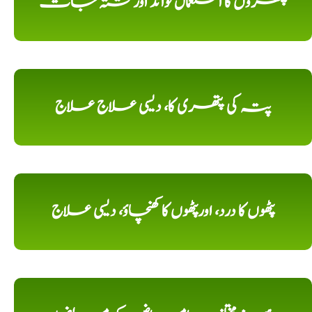
پتھروں کا استعمال فوائد اورکشتہ جات
پتہ کی پتھری کا، دیسی علاج علاج
پٹھوں کا درد، اورپٹھوں کا کھنچاؤ، دیسی علاج