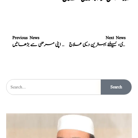
Previous News
Next News
نسخہ الشفاء : قوت باہ، مردانہ کمزوری، کیلئے بہترین دیسی علاج
نسخہ الشفاء : اپنا قد اپنی مرضی سے بڑھائیں
Search