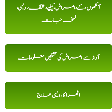
آنکھوں ،کے،امراض،کیلیے، مختلف، دیسی،
نسخہ جات
آواز سے امراض کی تشخیص معلومات
اٹھرا کا، دیسی علاج