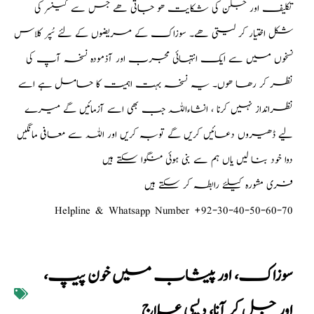
تکلیف اور جلن کی شکایت ھو جاتی ھے جس سے کینسر کی
شکل اختیار کر لیتی ھے۔ سوزاک کے مریضوں کے لئے سُپر کلاس
نسخوں میں سے ایک انتہائی مجرب اور آذمودہ نسخہ آپ کی
نظر کر رھا ھوں۔ یہ نسخہ بہت اہمیت کا حامل ہے اسے
نظرانداز نہیں کرنا ، انشاءاللہ جب بھی اسے آزمائيں گے میرے
لیے ڈھیروں دعائيں کریں گے توبہ کریں اور اللہ سے معافی مانگیں
دوا خود بنا لیں یاں ہم سے بنی ہوئی منگوا سکتے ہیں
فری مشورہ کیلئے رابطہ کر سکتے ہیں
Helpline & Whatsapp Number +92-30-40-50-60-70
سوزاک، اور پیشاب میں خون پیپ،
اور جل کر آنا، دیسی علاج