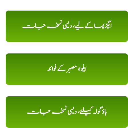
ایگزیما کے لیے، دیسی نسخہ جات
ایلوا، مصبر کے فوائد
باؤ گولہ کیلئے، دیسی نسخہ جات