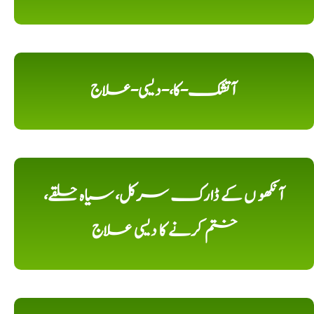
آتشک-کا،-دیسی-علاج
آنکھو ں کے ڈارک سرکل، سیاہ حلقے،
ختم کرنے کا دیسی علاج