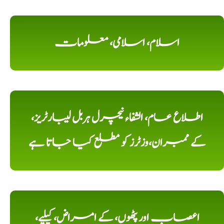
اسلام، اسلامی، معلومات
اطلاع عام، الشفاء نیچرل ہربل لیبارٹریز،
کے ممبران،وزٹرز کو مطلع کیا جاتا ہے
اعصاب اور پٹھوں، کے امراض، کیلیے،