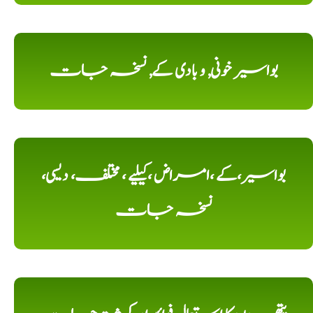
بواسیر خونی, و بادی کے, نسخہ جات
بواسیر،کے ،امراض ،کیلیے ، مختلف، دیسی،
نسخہ جات