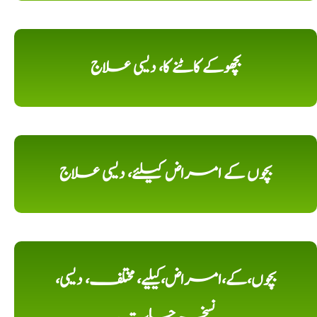
بچھوکے کاٹنے کا، دیسی علاج
بچوں کے امراض کیلئے، دیسی علاج
بچوں،کے،امراض،کیلیے، مختلف، دیسی،
نسخہ جات