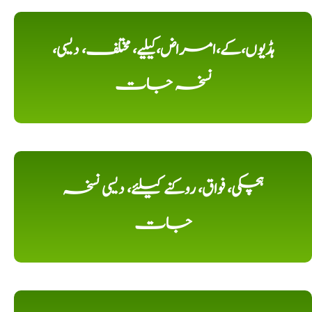
ہڈیوں،کے،امراض،کیلیے، مختلف، دیسی،
نسخہ جات
ہچکی، فواق، روکنے کیلئے، دیسی نسخہ
جات