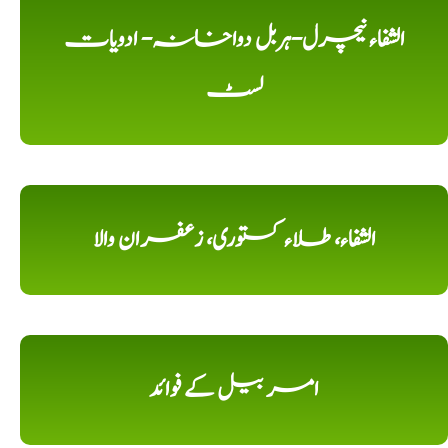
الشفاء نیچرل-ہربل دواخانہ- ادویات
لسٹ
الشفاء، طلاء کستوری، زعفران والا
امر بیل کے فوائد