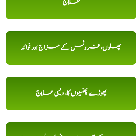
علاج
پھلوں، فروٹس کے مزاج اور فوائد
پھوڑے پھنسیوں کا، دیسی علاج