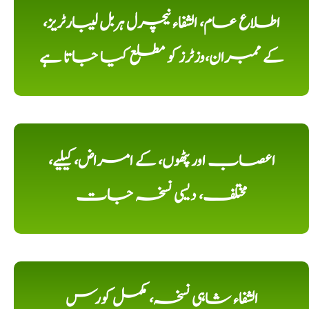
اطلاع عام، الشفاء نیچرل ہربل لیبارٹریز،
کے ممبران،وزٹرز کو مطلع کیا جاتا ہے
اعصاب اور پٹھوں، کے امراض، کیلیے،
مختلف، دیسی نسخہ جات
الشفاء شاہی نسخہ، مکمل کورس