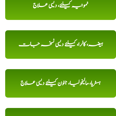
نمونیہ کیلئے، دیسی علاج
ہیضہ، کالرا، کیلئے دیسی نسخہ جات
ہسٹریا، مالیخولیا، جنون کیلئے دیسی علاج