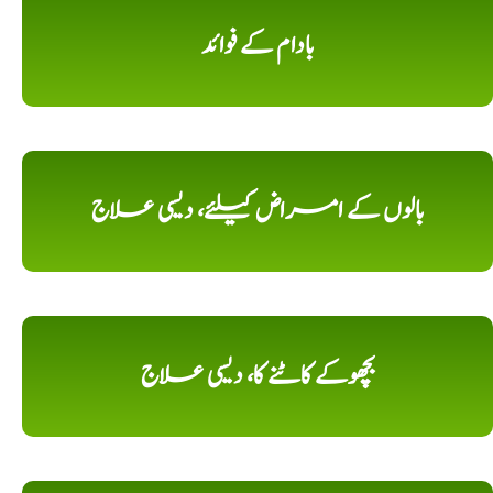
بادام کے فوائد
بالوں کے امراض کیلئے، دیسی علاج
بچھوکے کاٹنے کا، دیسی علاج