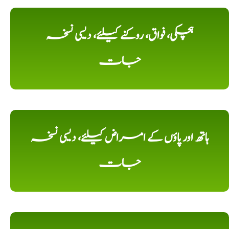
ہچکی، فواق، روکنے کیلئے، دیسی نسخہ
جات
ہاتھ اور پاؤں کے امراض کیلئے، دیسی نسخہ
جات