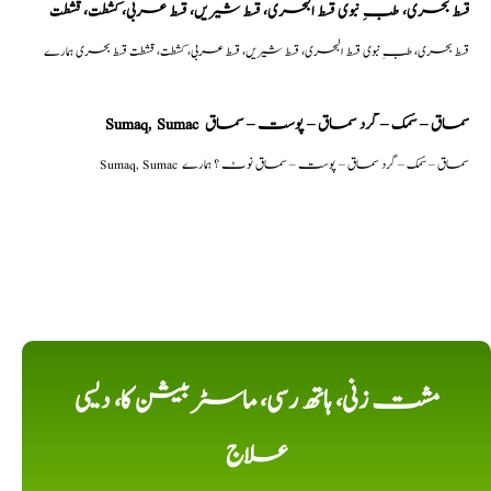
قسط بحری، طبِ نبوی قسط البحری، قسط شیریں، قسط عربی، كشطت، قشطت
قسط بحری، طبِ نبوی قسط البحری، قسط شیریں، قسط عربی، كشطت، قشطت قسط بحری ہمارے
Sumaq, Sumac سماق – سُمک – گرد سماق – پوست – سماق
Sumaq, Sumac سماق – سُمک – گرد سماق – پوست – سماق نوٹ ؟ ہمارے
مشت زنی، ہاتھ رسی، ماسٹر بیشن کا، دیسی
علاج