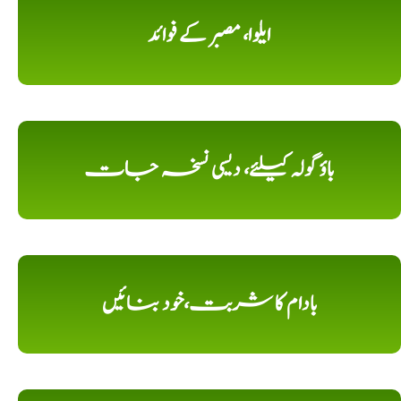
ایلوا، مصبر کے فوائد
باؤ گولہ کیلئے، دیسی نسخہ جات
بادام کا شربت،خود بنائیں