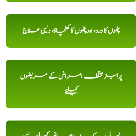
پٹھوں کا درد، اورپٹھوں کا کھنچاؤ، دیسی علاج
پرہیز مختلف امراض کے مریضوں
کیلئے