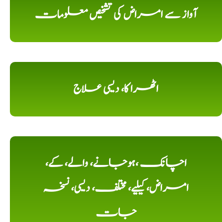
آواز سے امراض کی تشخیص معلومات
اٹھرا کا، دیسی علاج
اچانک ،ہوجانے، والے، کے،
امراض، کیلیے، مختلف، دیسی، نسخہ
جات