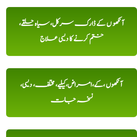
آنکھو ں کے ڈارک سرکل، سیاہ حلقے،
ختم کرنے کا دیسی علاج
آنکھوں ،کے،امراض،کیلیے، مختلف، دیسی،
نسخہ جات