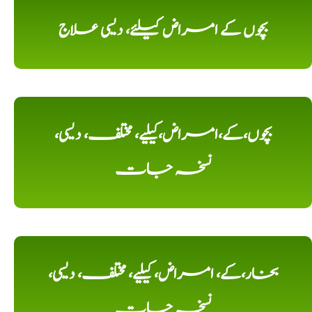
بچوں کے امراض کیلئے، دیسی علاج
بچوں،کے،امراض،کیلیے، مختلف، دیسی،
نسخہ جات
بخار،کے، امراض، کیلیے، مختلف، دیسی،
نسخہ جات