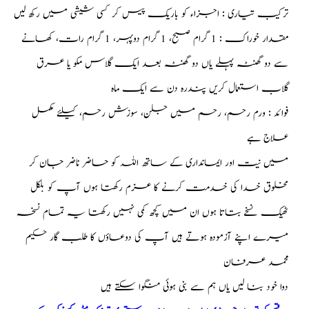
ترکیب تیاری : اجزاء کو باریک پیس کر کسی شیشی میں رکھ لیں
مقدار خوراک : 1 گرام صبح، 1 گرام دوپہر، 1 گرام رات، کھانے
سے دو گھنٹہ پہلے یاں دو گھنٹہ بعد ایک گلاس مکو یا عرق
گلاب استعمال کریں پندرہ دن سے ایک ماہ
فوائد : ورم رحم، رحم میں جلن، سوزش رحم، کیلئے مکمل
علاج ہے
میں نیت اور ایمانداری کے ساتھ اللہ کو حاضر ناضر جان کر
مخلوق خدا کی خدمت کرنے کا عزم رکھتا ہوں آپ کو بلکل
ٹھیک نسخے بتاتا ہوں ان میں کچھ کمی نہیں رکھتا یہ تمام نسخہ
میرے اپنے آزمودہ ہوتے ہیں آپ کی دوعاؤں کا طلب گار حکیم
محمد عرفان
دوا خود بنا لیں یاں ہم سے بنی ہوئی منگوا سکتے ہیں