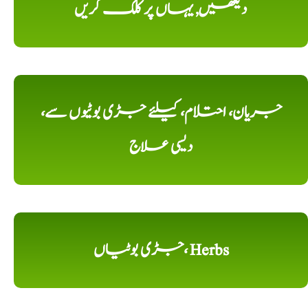
دیکھیں, یہاں پر کلک کریں
جریان، احتلام، کیلئے جڑی بوٹیوں سے،
دیسی علاج
جڑی بوٹیاں، Herbs