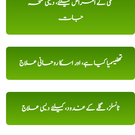
تلی کے امراض کیلئے، دیسی نسخہ
جات
تھلیسمیا کیا ہے، اور اسکا روحانی علاج
ٹانسلز، گلے کے غدود، کیلئے دیسی علاج