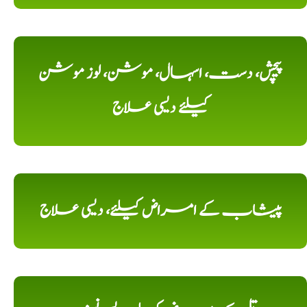
پیچش، دست، اسہال، موشن، لوز موشن
کیلئے دیسی علاج
پیشاب کے امراض کیلئے، دیسی علاج