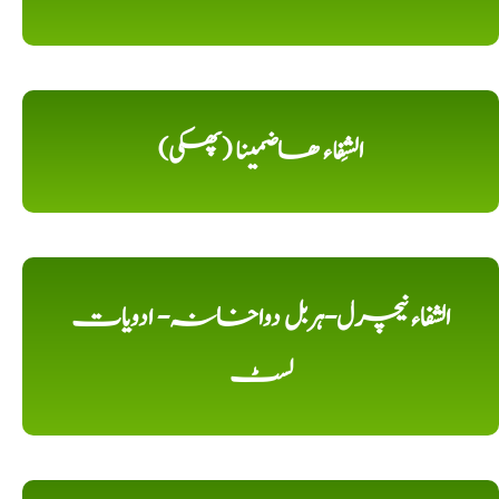
الشِفاء ھاضمینا (پھکی)
الشفاء نیچرل-ہربل دواخانہ- ادویات
لسٹ