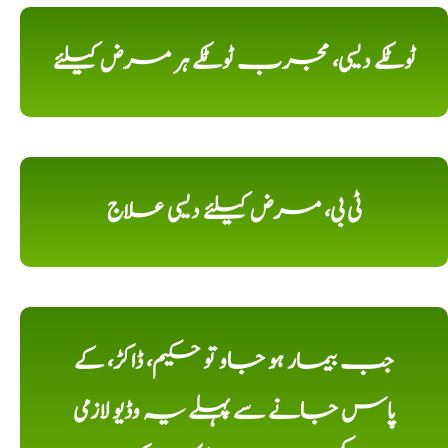
ٹوٹکے دیسی، مجرب ٹوٹکے ہر مرض کیلئے
ٹی بی، مرض کیلئے دیسی علاج
جب بیمار ہو جاو تو حکیم، ڈاکڑ، کے
پاس جانے سے پہلے یہ وڈیو لازمی