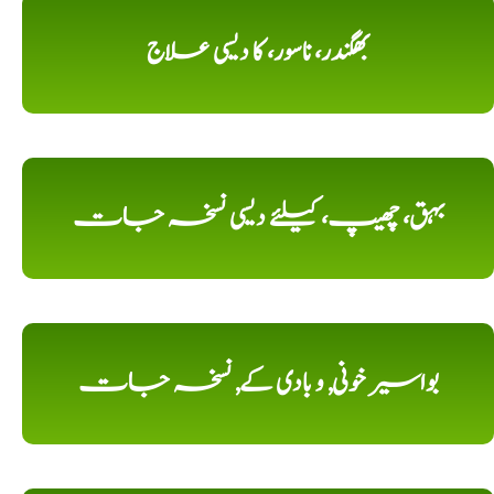
بھگندر، ناسور، کا دیسی علاج
بہق، چھیپ، کیلئے دیسی نسخہ جات
بواسیر خونی, و بادی کے, نسخہ جات