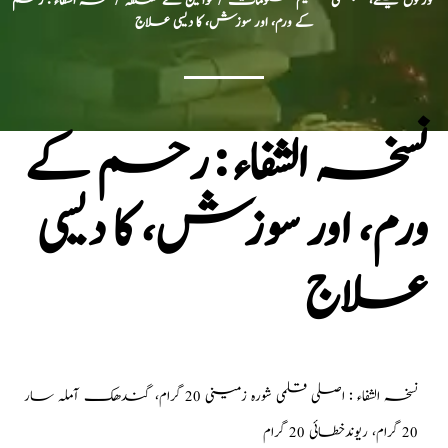
عورتوں کیلئے، جنسی تعلیم معلومات
/
خواتین سے متعلقہ
/ نسخہ الشفاء : رحم
کے ورم، اور سوزش، کا دیسی علاج
نسخہ الشفاء : رحم کے
ورم، اور سوزش، کا دیسی
علاج
نسخہ الشفاء : اصلی قلمی شورہ زمینی 20 گرام، گندھک آملہ سار
20 گرام، ریوندخطائی 20 گرام