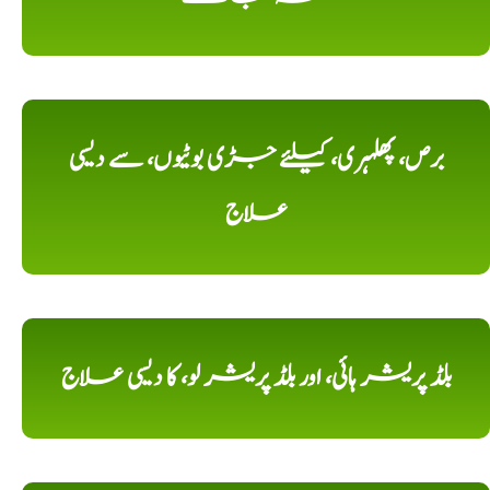
برص، پھلہری، کیلئے جڑی بوٹیوں، سے دیسی
علاج
بلڈ پریشر ہائی، اور بلڈ پریشر لو، کا دیسی علاج