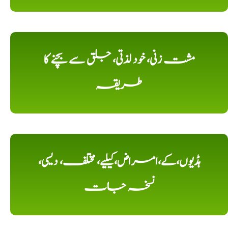
مشت زنی، خود لذتی، جلق سے بچنے کا
طریقہ
ہڈیوں،کے،امراض،کیلیے، مختلف، دیسی،
نسخہ جات