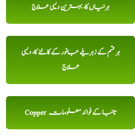
ہرنیاں کا، بہترین دیسی علاج
ہر قسم کے زہریلے جانور کے کاٹنے کا، دیسی
علاج
Copper تانبا کے فوائد معلومات