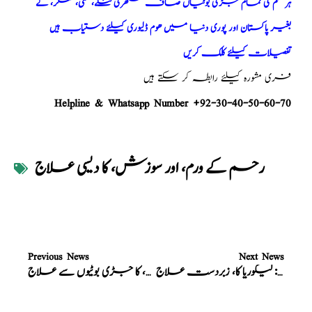
ہر قسم کی تمام جڑی بوٹیاں صاف ستھری تنکے، مٹی، کنکر، کے
بغیر پاکستان اور پوری دنیا میں ھوم ڈلیوری کیلئے دستیاب ہیں
تفصیلات کیلئے کلک کریں
فری مشورہ کیلئے رابطہ کر سکتے ہیں
Helpline & Whatsapp Number +92-30-40-50-60-70
رحم کے ورم، اور سوزش، کا دیسی علاج
Previous News
Next News
نسخہ الشفاء : لیکوریا کا، زبردست علاج
نسخہ الشفاء : لیکوریا، اور جریان، کا جڑی بوٹیوں سے علاج