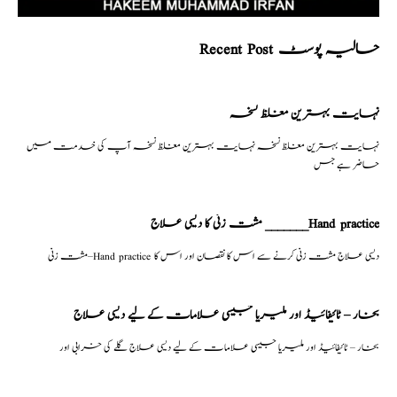
Recent Post حالیہ پوسٹ
نہایت بہترین مغلظ نسخہ
نہایت بہترین مغلظ نسخہ نہایت بہترین مغلظ نسخہ آپ کی خدمت میں
حاضر ہے جس
مشت زنی کا دیسی علاج _______Hand practice
مشت زنی–Hand practice دیسی علاج مشت زنی کرنے سے اس کا نقصان اور اس کا
بخار – ٹائیفائیڈ اور ملیریا جیسی علامات کے لیے دیسی علاج
بخار – ٹائیفائیڈ اور ملیریا جیسی علامات کے لیے دیسی علاج گلے کی خرابی اور