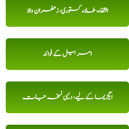
الشفاء، طلاء کستوری، زعفران والا
امر بیل کے فوائد
ایگزیما کے لیے، دیسی نسخہ جات