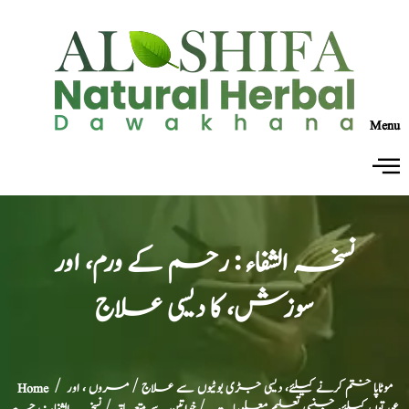
Menu
نسخہ الشفاء : رحم کے ورم، اور
سوزش، کا دیسی علاج
موٹاپا ختم کرنے کیلئے، دیسی جڑی بوٹیوں سے علاج
/
مروں ، اور
/
Home