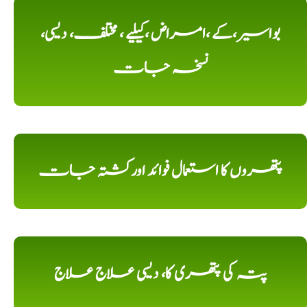
بواسیر،کے ،امراض ،کیلیے ، مختلف، دیسی،
نسخہ جات
پتھروں کا استعمال فوائد اورکشتہ جات
پتہ کی پتھری کا، دیسی علاج علاج