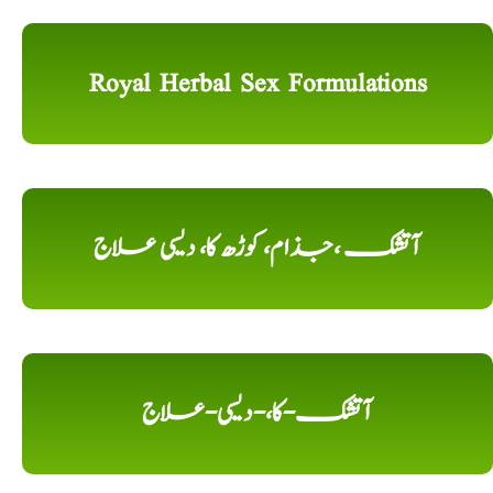
Royal Herbal Sex Formulations
آتشک ،جذام، کوڑھ کا، دیسی علاج
آتشک-کا،-دیسی-علاج