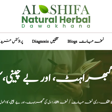
Blogs نسخہ جات
Diagnosis تشخیص
Products پراڈکٹس خری
ی گبھراہٹ، اور بے چینی، ک
ئے مختلف، دیسی نسخہ جات
/ نسخہ الشفاء : دل کی گبھراہٹ، اور بے چینی، کا انمو