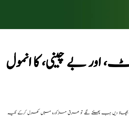
، اور بے چینی، کا انمول
 کرکے عرق گلاب میں بچھاؤ دیں جب پھٹنے لگے تو عرق مزکورہ میں کھرل کرکے ٹکیہ