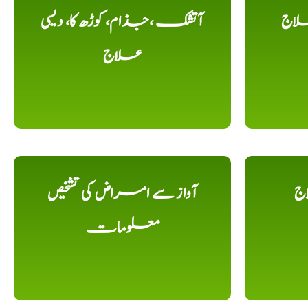
لاج
آتشک ،جذام، کوڑھ کا، دیسی
علاج
اج
آواز سے امراض کی تشخیص
معلومات