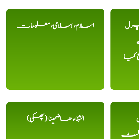
یچرل
اسلام، اسلامی، معلومات
ے
ع کیا
ل
الشِفاء ھاضمینا (پھکی)
 لسٹ