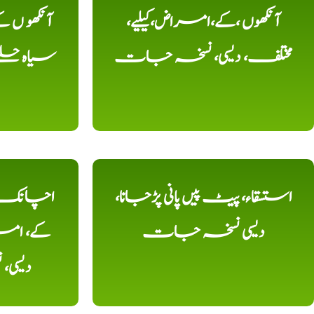
آنکھوں ،کے،امراض،کیلیے،
آنکھو ں
مختلف، دیسی، نسخہ جات
سیاہ حلقے
استسقاء، پیٹ پیں پانی پڑجانا،
اچانک ،
دیسی نسخہ جات
کے، امرا
دیسی