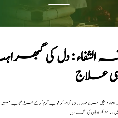
ہ الشفاء : دل کی گبھراہٹ
سی علاج
نسخہ الشفاء : عقیق سرخ جلادار 20 گرام، کو خوب گرم
لو اوپلوں کی آگ دیں