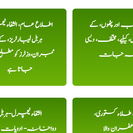
اور پٹھوں، کے
اطلاع عام، الشفاء ن
یلیے، مختلف، دیسی
ہربل لیبارٹریز، ک
خہ جات
ممبران،وزٹرز کو مطل
جاتا ہے
ء، طلاء کستوری،
الشفاء نیچرل-ہرب
عفران والا
دواخانہ- ادویات