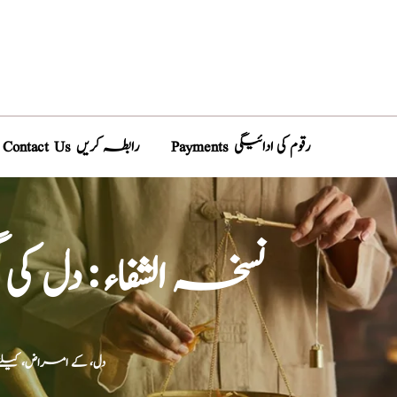
Payments رقوم کی ادائیگی
Contact Us رابطہ کریں
نسخہ الشفاء : دل ک
دل، کے امراض، کیل