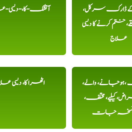
 کے ڈارک سرکل،
آتشک-کا،-دیسی-ع
، ختم کرنے کا دیسی
علاج
ہوجانے، والے،
اٹھرا کا، دیسی عل
ض، کیلیے، مختلف،
، نسخہ جات