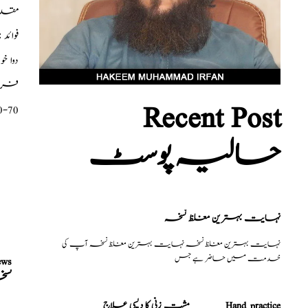
مقدا
فوائ
دوا خ
فری م
Recent Post
0-70
حالیہ پوسٹ
نہایت بہترین مغلظ نسخہ
نہایت بہترین مغلظ نسخہ نہایت بہترین مغلظ نسخہ آپ کی
خدمت میں حاضر ہے جس
ews
نسخ
مشت زنی کا دیسی علاج _______Hand practice