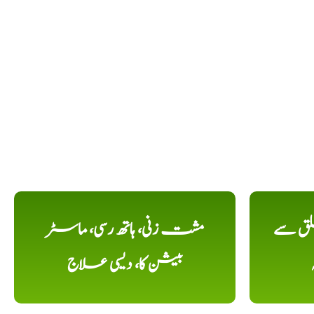
لق سے
مشت زنی، ہاتھ رسی، ماسٹر
بیشن کا، دیسی علاج