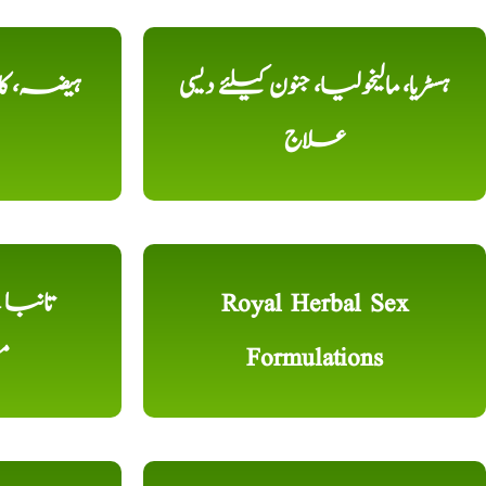
ہسٹریا، مالیخولیا، جنون کیلئے دیسی
ہیضہ، کال
علاج
Royal Herbal Sex
Formulations
م