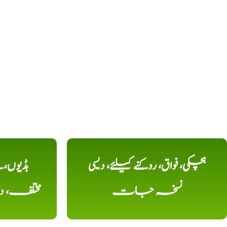
ہچکی، فواق، روکنے کیلئے، دیسی
ہڈیوں،
نسخہ جات
مختلف، 