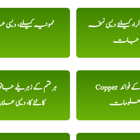
را، کیلئے دیسی نسخہ
نمونیہ کیلئے، دیسی 
جات
Copper تانبا کے فوائد
ہر قسم کے زہریلے جان
علومات
کاٹنے کا، دیسی علا