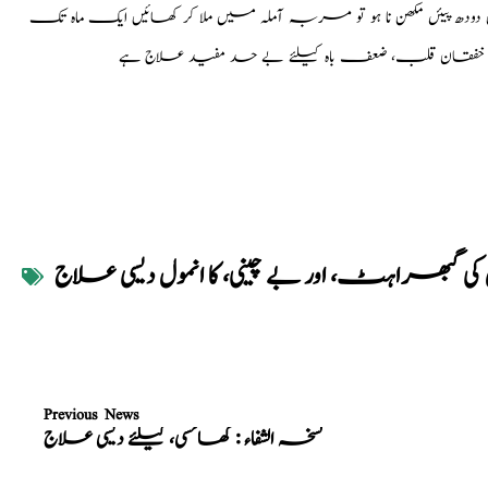
 پیئں مکھن نا ہو تو مربہ آملہ میں ملا کر کھائیں ایک ماہ تک
ڑنا، خفقان قلب، ضعف باہ کیلئے بے حد مفید علاج ہے
کی گبھراہٹ، اور بے چینی، کا انمول دیسی علاج
Previous News
نسخہ الشفاء : کھانسی، کیلئے دیسی علاج