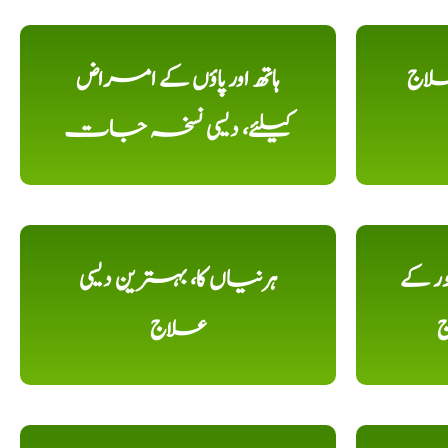
علاج
ہاتھ اور پاؤں کے امراض
کیلئے، دیسی نسخہ جات
ور کے
ہرنیاں کا، بہترین دیسی
ج
علاج