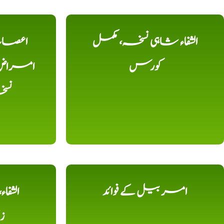
الشفاء شاہی نسخہ، مکمل
اعصاب 
کورس
امراض، ک
نس
امر بیل کے فوائد
الشفا
ز