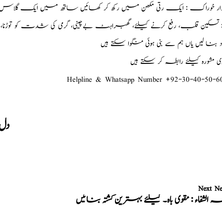
ر خوراک : ایک رتی مکھن میں رکھ کر کھائیں ساتھ میں ایک گلاس دودھ
د : تسکین قلب، رفع کرنے کیلئے، گھبراہٹ بےچینی، گرمی کی شدت کو تو
ود بنا لیں یاں ہم سے بنی ہوئی منگوا سکتے ہیں
شورہ کیلئے رابطہ کر سکتے ہیں
Helpline & Whatsapp Number +92-30-40-50-6
دل 
Next N
ہ الشفاء : مقوی باہ۔ کیلئے بہترین کُشتہ بنائیں