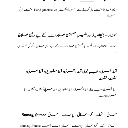
مشت زنی–Hand practice دیسی علاج مشت زنی کرنے سے اس کا نقصان اور
اس کا
بخار – ٹائیفائیڈ اور ملیریا جیسی علامات کے لیے دیسی علاج
بخار – ٹائیفائیڈ اور ملیریا جیسی علامات کے لیے دیسی علاج گلے کی خرابی
اور
قسط بحری، طبِ نبوی قسط البحری، قسط شیریں، قسط عربی،
كشطت، قشطت
قسط بحری، طبِ نبوی قسط البحری، قسط شیریں، قسط عربی، كشطت، قشطت قسط
بحری ہمارے
Sumaq, Sumac سماق – سُمک – گرد سماق – پوست – سماق
Sumaq, Sumac سماق – سُمک – گرد سماق – پوست – سماق نوٹ ؟ ہمارے