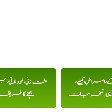
کے،امراض،کیلیے،
مشت زنی، خود لذتی، ج
دیسی، نسخہ جات
بچنے کا طریقہ