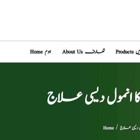
دیں
About Us تعارف
Home ہوم
ا انمول دیسی علاج
ل دیسی علاج
/
Home