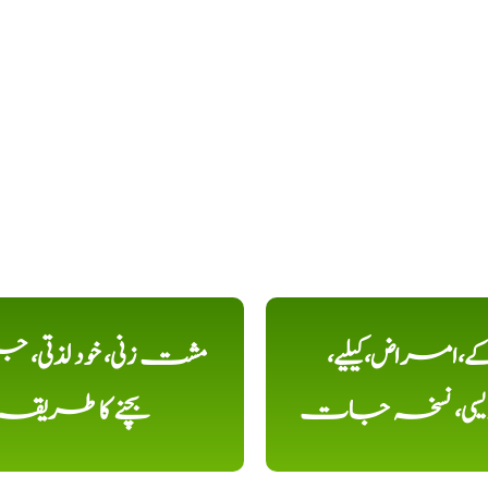
کے،امراض،کیلیے،
مشت زنی، خود لذتی، ج
دیسی، نسخہ جات
بچنے کا طریقہ