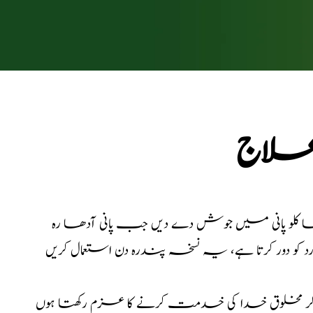
ی علاج
ڑ کا چھلکا 6 گرام، دونوں کو آدھا کلو پانی میں جوش دے دیں جب پانی آدھا رہ
کر مخلوق خدا کی خدمت کرنے کا عزم رکھتا ہوں