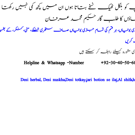
و بلکل ٹھیک نسخے بتاتا ہوں ان میں کچھ کمی نہیں رکھت
اؤں کا طلب گار حکیم محمد عرفان
وٹیاں، ہر قسم کی تمام جڑی بوٹیاں صاف ستھری تنکے، مٹی، کنکر، کے بغیر پ
کریں
شورہ کیلئے رابطہ کر سکتے ہیں
Helpline & Whatsapp -Number +92-30-40-50-6
Desi herbal, Desi nuskha,Desi totkay,jari botion se ilaj,Al shifa,h