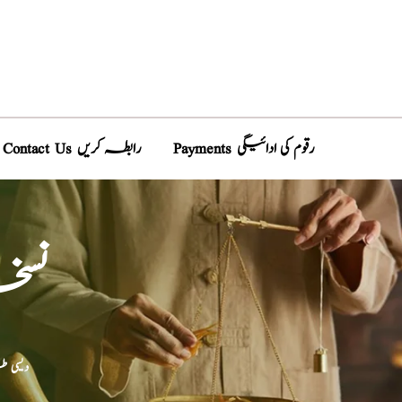
Payments رقوم کی ادائیگی
Contact Us رابطہ کریں
نسخہ
دیسی 