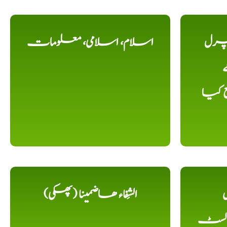
یچرل
اسلام، اسلامی، معلومات
ے
ع کیا
ل
الشِفاء ھاضمینا (پھکی)
 لسٹ