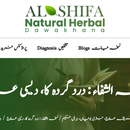
Blogs نسخہ جات
Diagnosis تشخیص
Products پراڈکٹس خری
 الشفاء : درد گردہ کا، دیسی ع
طریقہ علاج، جڑی بوٹیاں، ہربل حکیم
/ نسخہ الشفاء : درد گردہ کا، دیسی علاج
/
e