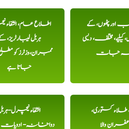
اور پٹھوں، کے
اطلاع عام، الشفاء ن
یلیے، مختلف، دیسی
ہربل لیبارٹریز، ک
خہ جات
ممبران،وزٹرز کو مطل
جاتا ہے
ء، طلاء کستوری،
الشفاء نیچرل-ہرب
عفران والا
دواخانہ- ادویات