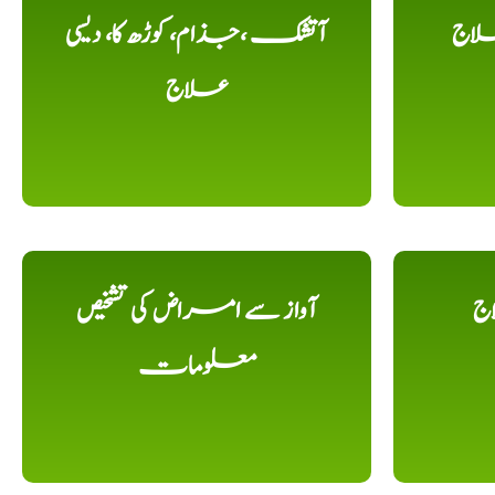
لاج
آتشک ،جذام، کوڑھ کا، دیسی
علاج
اج
آواز سے امراض کی تشخیص
معلومات