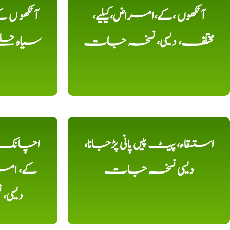
آنکھوں ،کے،امراض،کیلیے،
آنکھو ں
مختلف، دیسی، نسخہ جات
سیاہ حلقے
استسقاء، پیٹ پیں پانی پڑجانا،
اچانک ،
دیسی نسخہ جات
کے، امرا
دیسی