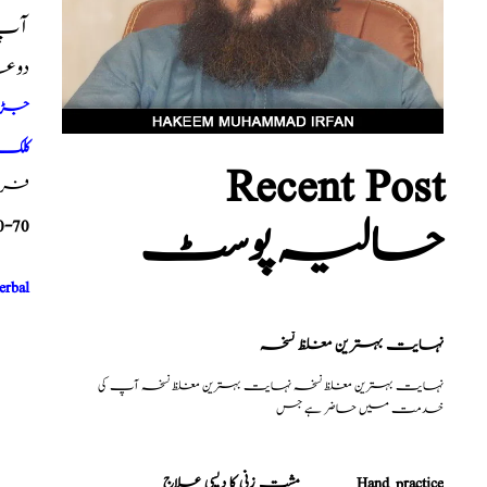
آپ ک
دوع
جڑی ب
کلک 
Recent Post
فری م
حالیہ پوسٹ
0-70
erbal
نہایت بہترین مغلظ نسخہ
نہایت بہترین مغلظ نسخہ نہایت بہترین مغلظ نسخہ آپ کی
خدمت میں حاضر ہے جس
مشت زنی کا دیسی علاج _______Hand practice