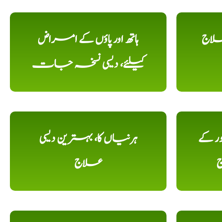
علاج
ہاتھ اور پاؤں کے امراض
کیلئے، دیسی نسخہ جات
ور کے
ہرنیاں کا، بہترین دیسی
ج
علاج