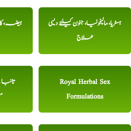
ہسٹریا، مالیخولیا، جنون کیلئے دیسی
ہیضہ، کال
علاج
Royal Herbal Sex
Formulations
م