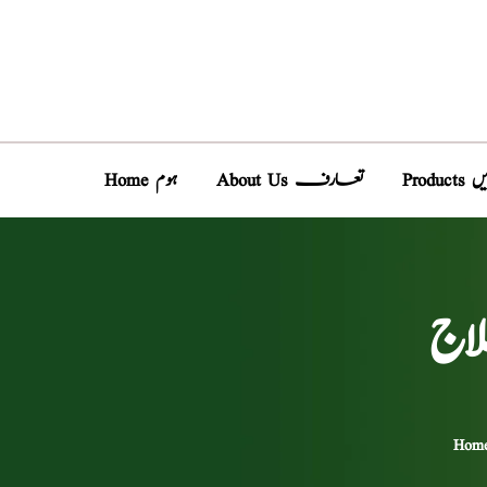
دیں
About Us تعارف
Home ہوم
لاج
Hom