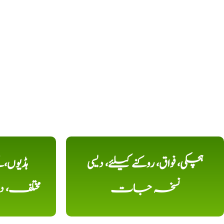
ہچکی، فواق، روکنے کیلئے، دیسی
ہڈیوں،
نسخہ جات
مختلف، 