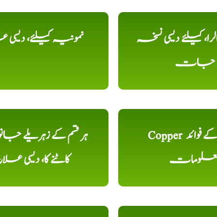
را، کیلئے دیسی نسخہ
نمونیہ کیلئے، دیسی 
جات
Copper تانبا کے فوائد
ہر قسم کے زہریلے جان
علومات
کاٹنے کا، دیسی علا