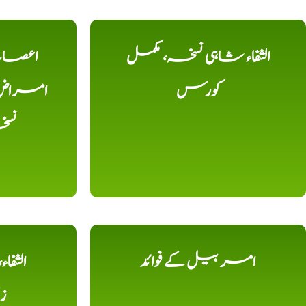
الشفاء شاہی نسخہ، مکمل
اعصاب 
کورس
امراض، ک
نس
امر بیل کے فوائد
الشفا
ز