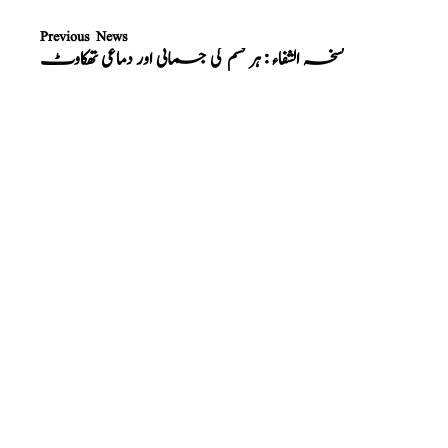
Previous News
نسخہ الشفاء : ہر قسم کی جسمانی اور دماغی تھکاوٹ