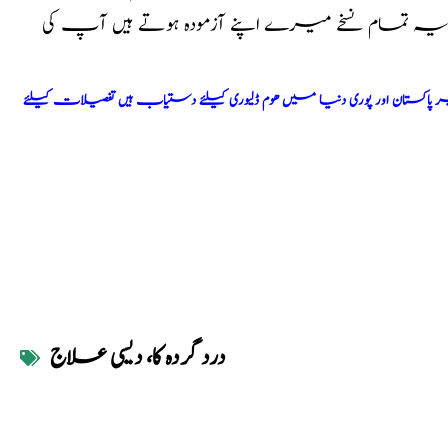
ا یہ تمام نسخے میرے اپنے آزمودہ ہوتے ہیں آپ کی
اکستان اور پوری دنیا میں ھوم ڈلیوری کیلئے دستیاب ہیں تفصیلات کیلئے
درد گردہ کا، دیسی علاج