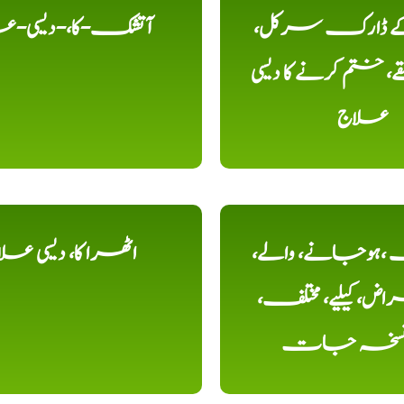
 کے ڈارک سرکل،
آتشک-کا،-دیسی-ع
، ختم کرنے کا دیسی
علاج
ہوجانے، والے،
اٹھرا کا، دیسی عل
ض، کیلیے، مختلف،
، نسخہ جات