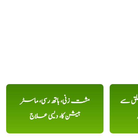
لق سے
مشت زنی، ہاتھ رسی، ماسٹر
بیشن کا، دیسی علاج