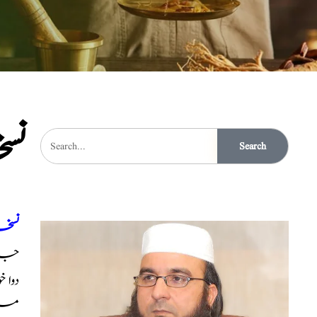
نسخ
Search
نسخہ
جائے تو چھان کر 1 گرا
دوا 
میں