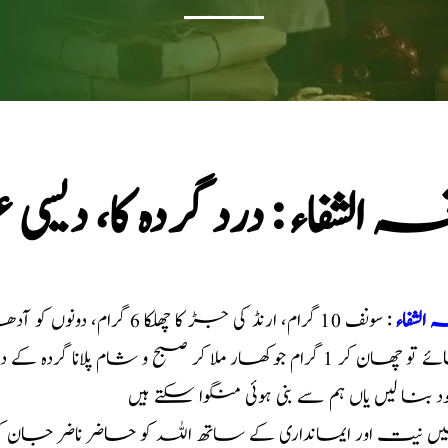
ہ الشفاء : درد گردہ کا، دیس
 الشفاء
: سونف 10 گرام، ارنڈ کی ج
م جوکھار ملا کر صبح و شام پلانا گردہ کے درد کو دور کرتا ہے، یہ نسخہ پندرہ دن استعمال کریں
خود بنا لیں یاں ہم سے بنی ہوئی منگوا سکتے ہیں
 نیت اور ایمانداری کے ساتھ اللہ کو حاضر ناضر جان 