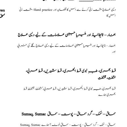
مشت زنی–Hand practice دیسی علاج مشت زنی کرنے سے اس کا نقصان اور
ews
نسخ
اس کا
بخار – ٹائیفائیڈ اور ملیریا جیسی علامات کے لیے دیسی علاج
بخار – ٹائیفائیڈ اور ملیریا جیسی علامات کے لیے دیسی علاج گلے کی خرابی
اور
قسط بحری، طبِ نبوی قسط البحری، قسط شیریں، قسط عربی،
كشطت، قشطت
قسط بحری، طبِ نبوی قسط البحری، قسط شیریں، قسط عربی، كشطت، قشطت قسط
بحری ہمارے
Sumaq, Sumac سماق – سُمک – گرد سماق – پوست – سماق
Sumaq, Sumac سماق – سُمک – گرد سماق – پوست – سماق نوٹ ؟ ہمارے