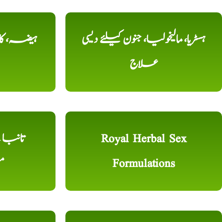
ہسٹریا، مالیخولیا، جنون کیلئے دیسی
ہیضہ، کال
علاج
Royal Herbal Sex
Formulations
م