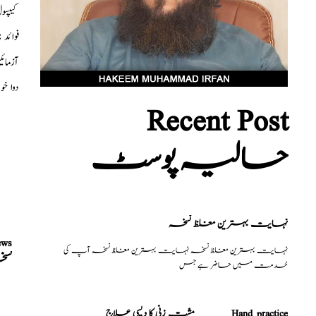
کیپس
آزمائ
دوا خ
Recent Post
حالیہ پوسٹ
نہایت بہترین مغلظ نسخہ
ews
نہایت بہترین مغلظ نسخہ نہایت بہترین مغلظ نسخہ آپ کی
نسخ
خدمت میں حاضر ہے جس
مشت زنی کا دیسی علاج _______Hand practice