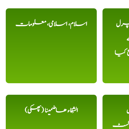
یچرل
اسلام، اسلامی، معلومات
ے
ع کیا
ل
الشِفاء ھاضمینا (پھکی)
 لسٹ