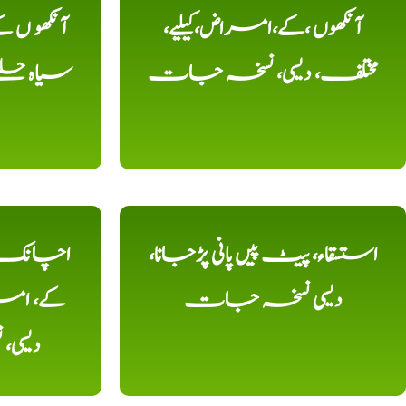
آنکھوں ،کے،امراض،کیلیے،
آنکھو ں
مختلف، دیسی، نسخہ جات
سیاہ حلقے
استسقاء، پیٹ پیں پانی پڑجانا،
اچانک ،
دیسی نسخہ جات
کے، امرا
دیسی