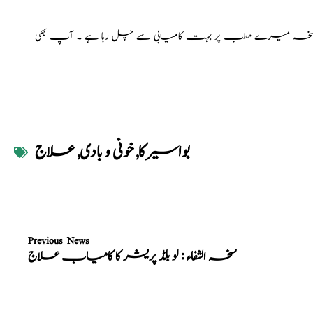
تی ہے ۔ یہ نسخہ میرے مطب پر بہت کامیابی سے چل رہا ہے ۔ آپ بھی
بواسیرکا
,
خونی و بادی
,
علاج
Previous News
نسخہ الشفاء : لو بلڈ پریشر کا کامیاب علاج