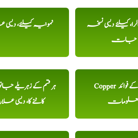
را، کیلئے دیسی نسخہ
نمونیہ کیلئے، دیسی 
جات
Copper تانبا کے فوائد
ہر قسم کے زہریلے جان
علومات
کاٹنے کا، دیسی علا