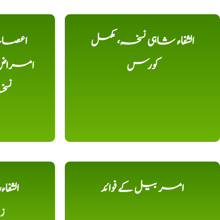
الشفاء شاہی نسخہ، مکمل
اعصاب 
کورس
امراض، ک
نس
امر بیل کے فوائد
الشفا
ز