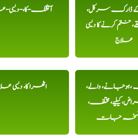
 کے ڈارک سرکل،
آتشک-کا،-دیسی-ع
، ختم کرنے کا دیسی
علاج
ہوجانے، والے،
اٹھرا کا، دیسی عل
ض، کیلیے، مختلف،
، نسخہ جات