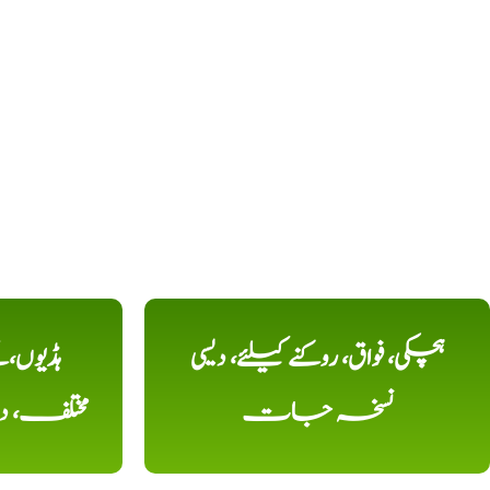
ہچکی، فواق، روکنے کیلئے، دیسی
ہڈیوں،
نسخہ جات
مختلف، 