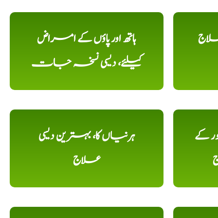
علاج
ہاتھ اور پاؤں کے امراض
کیلئے، دیسی نسخہ جات
ور کے
ہرنیاں کا، بہترین دیسی
ج
علاج