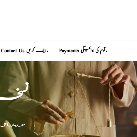
Payments رقوم کی ادائیگی
Contact Us رابطہ کریں
نسخہ ا
معدہ،اور،آنتو