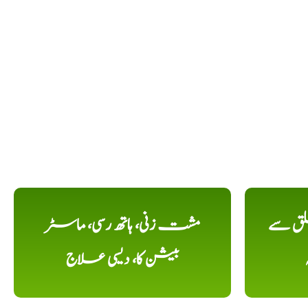
لق سے
مشت زنی، ہاتھ رسی، ماسٹر
بیشن کا، دیسی علاج