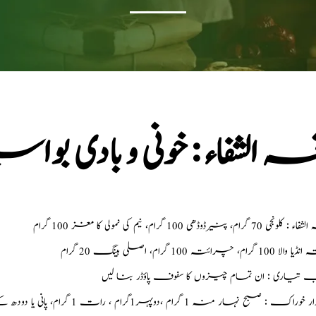
ہ الشفاء : خونی و بادی بو
70 گرام، پنیرڈوڈھی 100 گرام، نیم کی نمولی کا مغز 100 گرام
1 گرام، چرائتہ 100 گرام، اصلی ہینگ 20 گرام
ب تیاری : ان تمام چیزوں کا سفوف پاؤڈر بنا لیں
مقدار خوراک : صبح نہار منہ 1