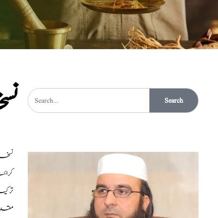
نسخ
Search
نسخہ الشفاء : کلونجی 
کرائتہ انڈیا والا 00
ترکی