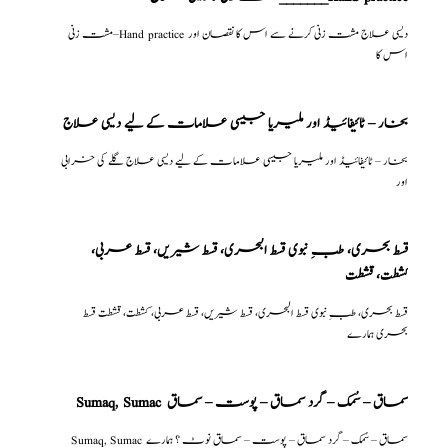
مشت زنی–Hand practice دیسی علاج مشت زنی کرنے سے اس کا نقصان اور
اس کا
بخار – ٹائیفائیڈ اور ملیریا جیسی علامات کے لیے دیسی علاج
بخار – ٹائیفائیڈ اور ملیریا جیسی علامات کے لیے دیسی علاج گلے کی خرابی
اور
قسط بحری، طبِ نبوی قسط البحری، قسط شیریں، قسط عربی،
كشطت، قشطت
قسط بحری، طبِ نبوی قسط البحری، قسط شیریں، قسط عربی، كشطت، قشطت قسط
بحری ہمارے
Sumaq, Sumac سماق – سُمک – گرد سماق – پوست – سماق
Sumaq, Sumac سماق – سُمک – گرد سماق – پوست – سماق نوٹ ؟ ہمارے