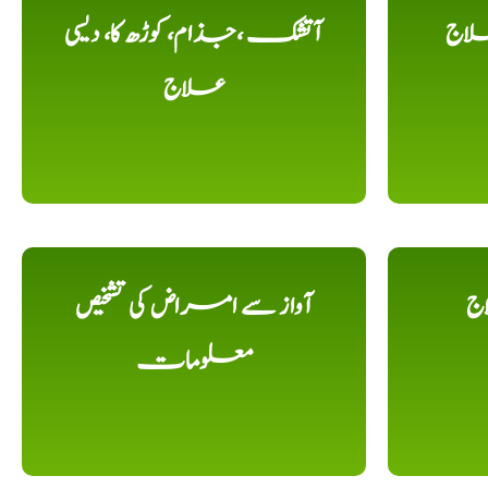
لاج
آتشک ،جذام، کوڑھ کا، دیسی
علاج
اج
آواز سے امراض کی تشخیص
معلومات