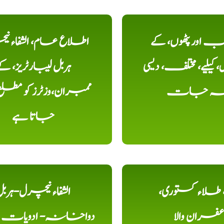
اور پٹھوں، کے
اطلاع عام، الشفاء ن
یلیے، مختلف، دیسی
ہربل لیبارٹریز، ک
خہ جات
ممبران،وزٹرز کو مطل
جاتا ہے
ء، طلاء کستوری،
الشفاء نیچرل-ہرب
عفران والا
دواخانہ- ادویات