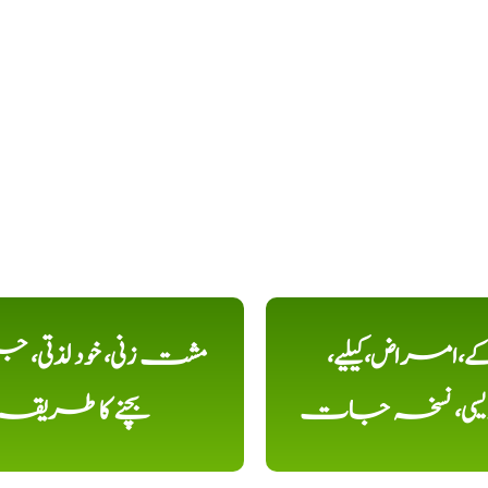
کے،امراض،کیلیے،
مشت زنی، خود لذتی، ج
دیسی، نسخہ جات
بچنے کا طریقہ