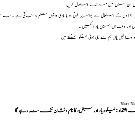
ول دن میں تین مرتبہ استعمال کریں
فوائد : 15دن کے استعمال سے بواسیر خونی ہو یا بادی دونوں ختم ہو جا
یں اور دعاؤں میں یاد رکھیں ۔
ود بنا لیں یاں ہم سے بنی ہوئی منگوا سکتے ہیں
Next N
ہ الشفاء : لیکوریا، اور قبض، کا نام ونشان تک نہ رہے گا