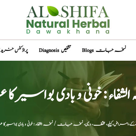
Blogs نسخہ جات
Diagnosis تشخیص
Products پراڈکٹس خری
لشفاء : خونی و بادی بواسیرکا
ں،کے،امراض،کیلیے، مختلف، دیسی، نسخہ جات
/ نسخہ الشفاء : خونی و بادی بواسیرکا