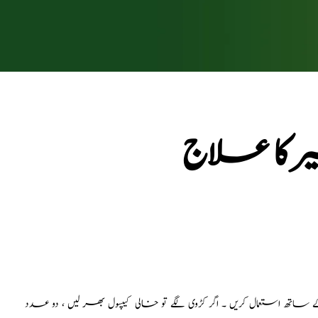
اسیرکا علاج
 گرام ،دوپہر1گرام ، رات 1 گرام، پانی یا دودھ کے ساتھ استعمال کریں ۔ اگر کڑوی لگے تو خالی کیپسول بھر لیں ، دو عدد