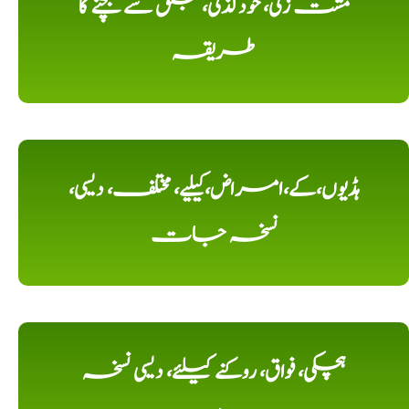
مشت زنی، خود لذتی، جلق سے بچنے کا
طریقہ
ہڈیوں،کے،امراض،کیلیے، مختلف، دیسی،
نسخہ جات
ہچکی، فواق، روکنے کیلئے، دیسی نسخہ