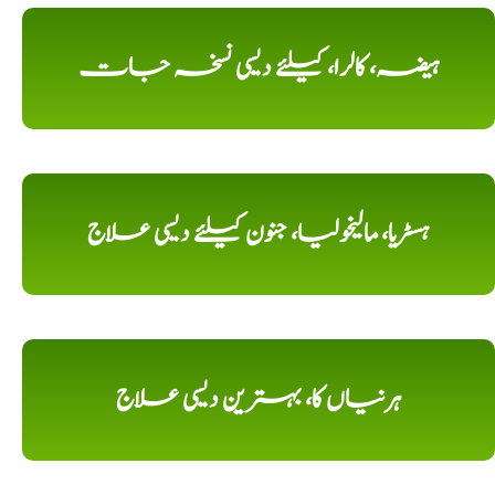
ہیضہ، کالرا، کیلئے دیسی نسخہ جات
ہسٹریا، مالیخولیا، جنون کیلئے دیسی علاج
ہرنیاں کا، بہترین دیسی علاج