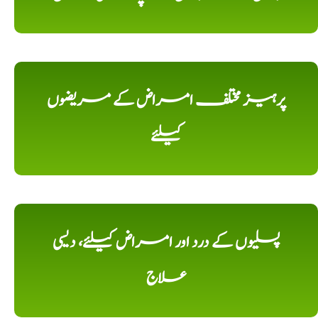
پرہیز مختلف امراض کے مریضوں
کیلئے
پسلیوں کے درد اور امراض کیلئے، دیسی
علاج