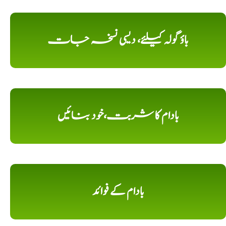
باؤ گولہ کیلئے، دیسی نسخہ جات
بادام کا شربت،خود بنائیں
بادام کے فوائد