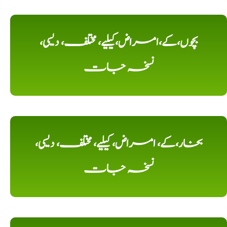
بچوں،کے،امراض،کیلیے، مختلف، دیسی،
نسخہ جات
بخار،کے، امراض، کیلیے، مختلف، دیسی،
نسخہ جات