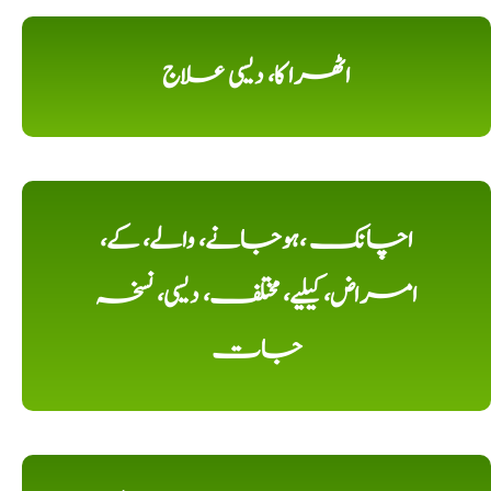
اٹھرا کا، دیسی علاج
اچانک ،ہوجانے، والے، کے،
امراض، کیلیے، مختلف، دیسی، نسخہ
جات