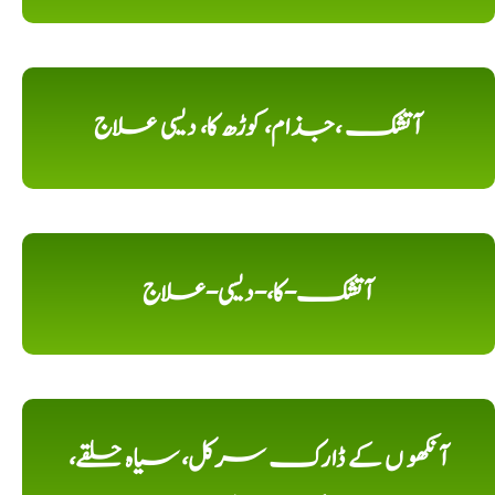
آتشک ،جذام، کوڑھ کا، دیسی علاج
آتشک-کا،-دیسی-علاج
آنکھو ں کے ڈارک سرکل، سیاہ حلقے،