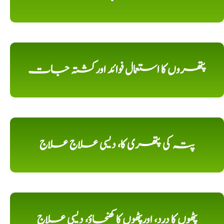
پتھروں کا استعمال فوائد اورکشتہ جات
پتہ کی پتھری کا، دیسی علاج علاج
پٹھوں کا درد، اورپٹھوں کا کھنچاؤ، دیسی علاج