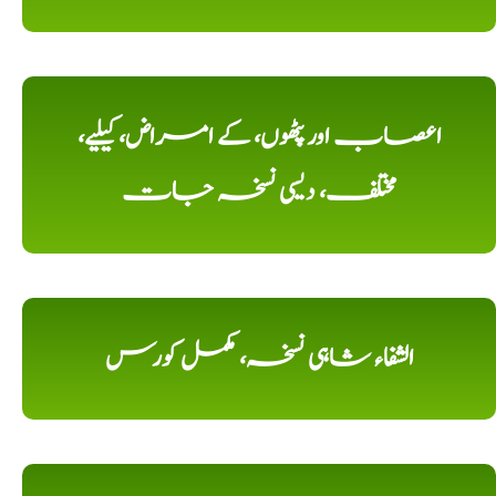
اعصاب اور پٹھوں، کے امراض، کیلیے،
مختلف، دیسی نسخہ جات
الشفاء شاہی نسخہ، مکمل کورس