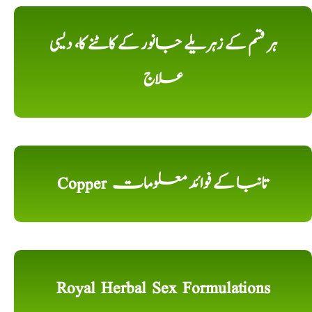
ہر قسم کے زہریلے جانور کے کاٹنے کا، دیسی
علاج
Copper تانبا کے فوائد معلومات
Royal Herbal Sex Formulations