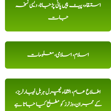
استسقاء، پیٹ پیں پانی پڑجانا، دیسی نسخہ
جات
اسلام، اسلامی، معلومات
اطلاع عام، الشفاء نیچرل ہربل لیبارٹریز،
کے ممبران،وزٹرز کو مطلع کیا جاتا ہے