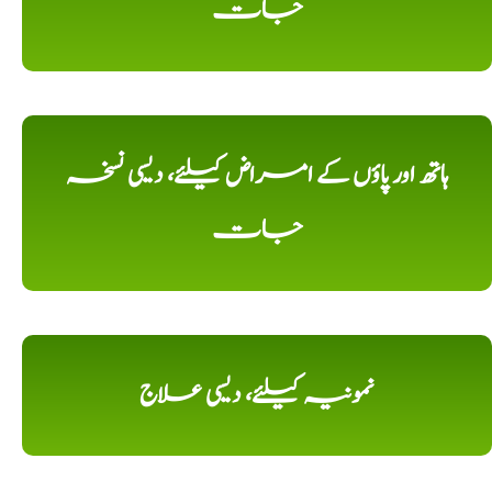
جات
ہاتھ اور پاؤں کے امراض کیلئے، دیسی نسخہ
جات
نمونیہ کیلئے، دیسی علاج