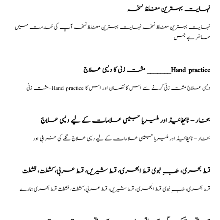
نہایت بہترین مغلظ نسخہ
نہایت بہترین مغلظ نسخہ نہایت بہترین مغلظ نسخہ آپ کی خدمت میں
حاضر ہے جس
مشت زنی کا دیسی علاج _______Hand practice
مشت زنی–Hand practice دیسی علاج مشت زنی کرنے سے اس کا نقصان اور اس کا
بخار – ٹائیفائیڈ اور ملیریا جیسی علامات کے لیے دیسی علاج
بخار – ٹائیفائیڈ اور ملیریا جیسی علامات کے لیے دیسی علاج گلے کی خرابی اور
قسط بحری، طبِ نبوی قسط البحری، قسط شیریں، قسط عربی، كشطت، قشطت
قسط بحری، طبِ نبوی قسط البحری، قسط شیریں، قسط عربی، كشطت، قشطت قسط بحری ہمارے