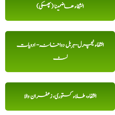
الشِفاء ھاضمینا (پھکی)
الشفاء نیچرل-ہربل دواخانہ- ادویات
لسٹ
الشفاء، طلاء کستوری، زعفران والا