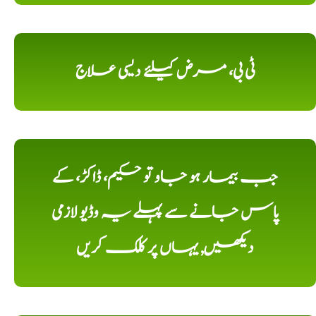
ٹی بی، مرض کیلئے دیسی علاج
جب بیمار ہو جاو تو حکیم، ڈاکڑ، کے
پاس جانے سے پہلے یہ وڈیو لازمی
دیکھیں, یہاں پر کلک کریں