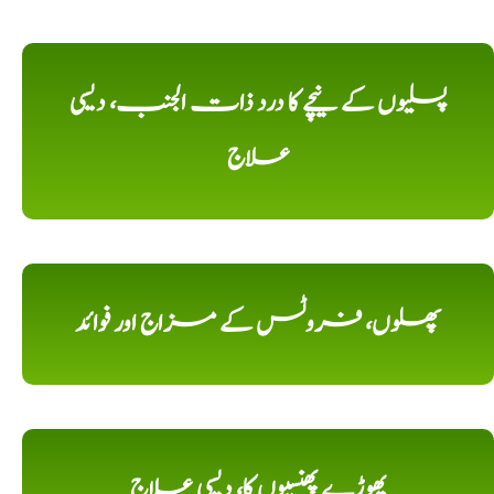
پسلیوں کے نیچے کا درد ذات الجنب، دیسی
علاج
پھلوں، فروٹس کے مزاج اور فوائد
پھوڑے پھنسیوں کا، دیسی علاج