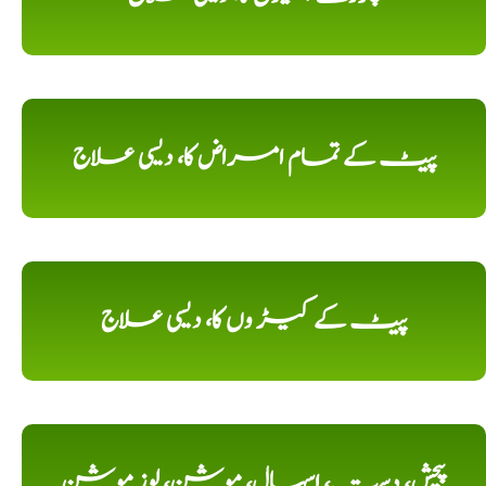
پیٹ کے تمام امراض کا، دیسی علاج
پیٹ کے کیڑ وں کا، دیسی علاج
پیچش، دست، اسہال، موشن، لوز موشن