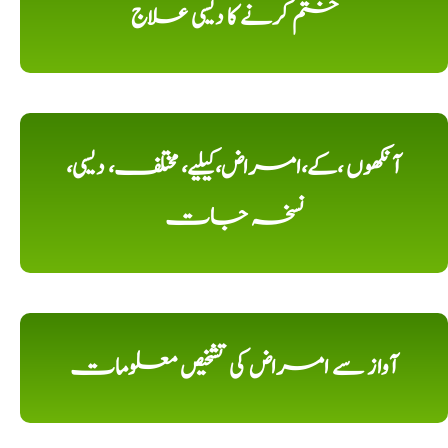
ختم کرنے کا دیسی علاج
آنکھوں ،کے،امراض،کیلیے، مختلف، دیسی،
نسخہ جات
آواز سے امراض کی تشخیص معلومات