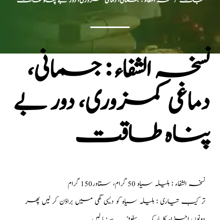
جات
/ نسخہ الشفاء : جسمانی، دماغی کمزوری، دور بے پناہ طاقت
نسخہ الشفاء : جسمانی،
دماغی کمزوری، دور بے
پناہ طاقت
نسخہ الشفاء : ہلیلہ سیاہ 50 گرام، ستاور150 گرام
تر کیب تیاری : ہلیلہ سیاہ کو دیسی گھی میں براؤن کر لیں پھر
دونوں اجزاء کا باریک سفوف بنا لیں