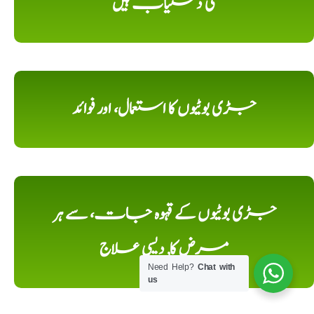
کی دستیاب ہیں
جڑی بوٹیوں کا استعمال، اور فوائد
جڑی بوٹیوں کے قہوہ جات، سے ہر
مرض کا, دیسی علاج
Need Help?
Chat with
us