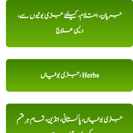
جریان، احتلام، کیلئے جڑی بوٹیوں سے،
دیسی علاج
جڑی بوٹیاں، Herbs
جڑی بوٹیاں، پاکستانی، انڈین، تمام ہر قسم