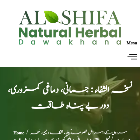
Menu
نسخہ الشفاء : جسمانی، دماغی کمزوری،
دور بے پناہ طاقت
مردوں،کے،امراض مخصوصہ،کیلیے، مختلف، دیسی، نسخہ
/
Home