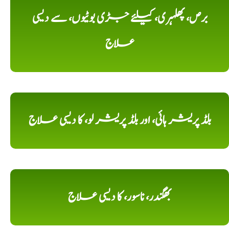
برص، پھلہری، کیلئے جڑی بوٹیوں، سے دیسی
علاج
بلڈ پریشر ہائی، اور بلڈ پریشر لو، کا دیسی علاج
بھگندر، ناسور، کا دیسی علاج