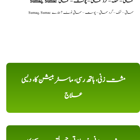
Sumaq, Sumac سماق – سُمک – گرد سماق – پوست – سماق
Sumaq, Sumac سماق – سُمک – گرد سماق – پوست – سماق نوٹ ؟ ہمارے
مشت زنی، ہاتھ رسی، ماسٹر بیشن کا، دیسی
علاج