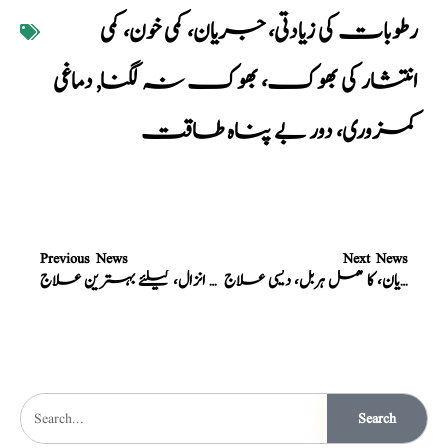
رطوبات کی زیادتی، جریان، کمی خون، کمی
انتشار کی بھوک، بھوک نہ لگنا
,
دماغی
کمزوری، دور بے پناہ طاقت
Previous News
Next News
نسخہ الشفاء : جریان، کا مکمل ہربل، دیسی علاج
نسخہ الشفاء : سرعت انزال، کیلئے بہترین علاج
Search