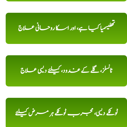
تھلیسمیا کیا ہے، اور اسکا روحانی علاج
ٹانسلز، گلے کے غدود، کیلئے دیسی علاج
ٹوٹکے دیسی، مجرب ٹوٹکے ہر مرض کیلئے