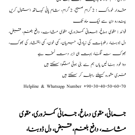
مقدار خوراک : 2 گرام صبح، 2 گرام، شام پانی کیساتھ استعمال کریں
پندرہ دن سے ایک ماہ تک
فوائد : مقوی دماغ، جسمانی کمزوری، مقوی مثانہ، دافع بلغم، قبض،
دل ڈوبنا، رطوبات کی زیادتی، جریان، کمی خون، کمی انتشار کی بھوک،
بھوک نہ لگنا، بہت ہی ذبر دست نسخہ ہے
دوا خود بنا لیں یاں ہم سے بنی ہوئی منگوا سکتے ہیں
فری مشورہ کیلئے رابطہ کر سکتے ہیں
Helpline & Whatsapp Number +90-30-40-50-60-70
جسمانی، مقوی دماغ، جسمانی کمزوری، مقوی
مثانہ، دافع بلغم، قبض، دل ڈوبنا،