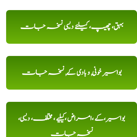
بہق، چھیپ، کیلئے دیسی نسخہ جات
بواسیر خونی, و بادی کے, نسخہ جات
بواسیر،کے ،امراض ،کیلیے ، مختلف، دیسی،
نسخہ جات