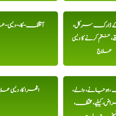
 کے ڈارک سرکل،
آتشک-کا،-دیسی-ع
، ختم کرنے کا دیسی
علاج
ہوجانے، والے،
اٹھرا کا، دیسی عل
ض، کیلیے، مختلف،