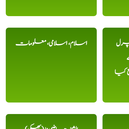
یچرل
اسلام، اسلامی، معلومات
ے
ع کیا