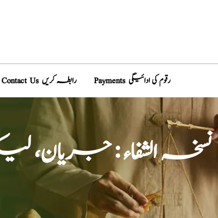
Payments رقوم کی ادائیگی
Contact Us رابطہ کریں
نسخہ الشفاء : جریان، لیک