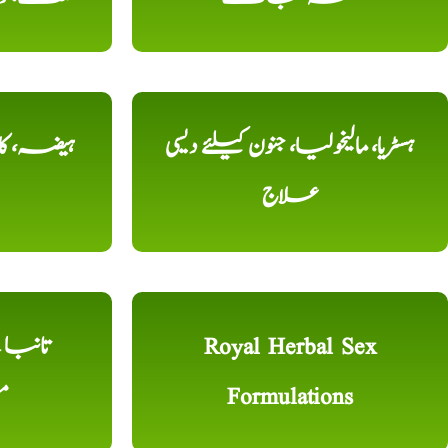
ہسٹریا، مالیخولیا، جنون کیلئے دیسی
ہیضہ، کال
علاج
Royal Herbal Sex
Formulations
م