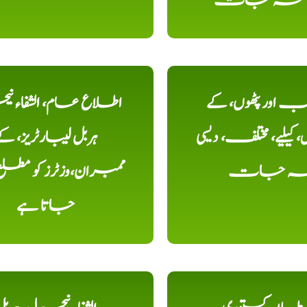
، نسخہ جات
اور پٹھوں، کے
اطلاع عام، الشفاء ن
یلیے، مختلف، دیسی
ہربل لیبارٹریز، ک
خہ جات
ممبران،وزٹرز کو مطل
جاتا ہے