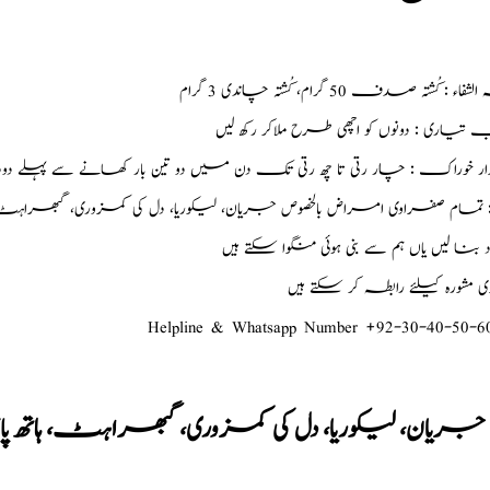
اء : کُشتہ صدف 50 گرام، کُشتہ چاندی 3 گرام
 تیاری : دونوں کو اچھی طرح ملاکر رکھ لیں
ر خوراک : چار رتی تا چھ رتی تک دن میں دو تین بار کھانے سے پہلے د
د : تمام صفراوی امراض بالخصوص جریان، لیکوریا، دل کی کمزوری، گبھراہٹ
ود بنا لیں یاں ہم سے بنی ہوئی منگوا سکتے ہیں
شورہ کیلئے رابطہ کر سکتے ہیں
Helpline & Whatsapp Number +92-30-40-50-6
جریان، لیکوریا، دل کی کمزوری، گبھراہٹ، ہاتھ پ