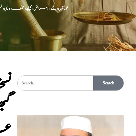
عورتوں، کے، امراض، کیلیے، مختلف، دی
نس
Search
گب
عل