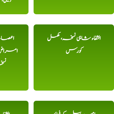
دیسی
الشفاء شاہی نسخہ، مکمل
اعصاب 
کورس
امراض، ک
نس