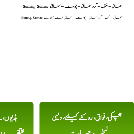
Sumaq, Sumac سماق – سُمک – گرد سماق – پوست – سماق
Sumaq, Sumac سماق – سُمک – گرد سماق – پوست – سماق نوٹ ؟ ہمارے
ہچکی، فواق، روکنے کیلئے، دیسی
ہڈیوں،
نسخہ جات
مختلف، 