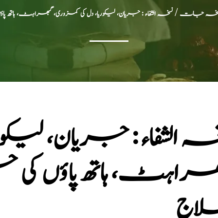
سی، نسخہ جات
/ نسخہ الشفاء : جریان، لیکوریا، دل کی کمزوری، گبھراہٹ، ہاتھ پ
خہ الشفاء : جریان، لیکور
ھراہٹ، ہاتھ پاؤں کی ج
اج