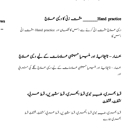
مشت زنی کا دیسی علاج _______Hand practice
ews
نسخہ الشفاء : مولدو مغلظ منی ہے سرعت انزال، اور جریان، دیسی علاج
مشت زنی–Hand practice دیسی علاج مشت زنی کرنے سے اس کا نقصان اور
اس کا
بخار – ٹائیفائیڈ اور ملیریا جیسی علامات کے لیے دیسی علاج
بخار – ٹائیفائیڈ اور ملیریا جیسی علامات کے لیے دیسی علاج گلے کی خرابی
اور
قسط بحری، طبِ نبوی قسط البحری، قسط شیریں، قسط عربی،
كشطت، قشطت
قسط بحری، طبِ نبوی قسط البحری، قسط شیریں، قسط عربی، كشطت، قشطت قسط
بحری ہمارے