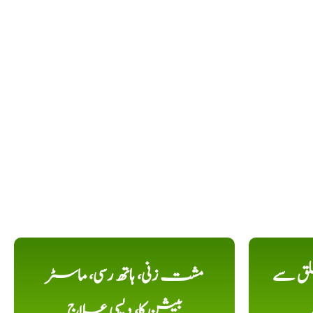
لق سے
مشت زنی، ہاتھ رسی، ماسٹر
بیشن کا، دیسی علاج