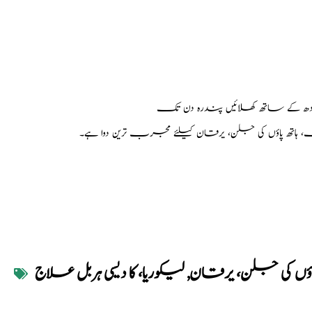
ودھ کے ساتھ کھلائیں پندرہ دن تک
، ہاتھ پاؤں کی جلن، یرقان کیلئے مجرب ترین دوا ہے۔
اؤں کی جلن، یرقان
,
لیکوریا، کا دیسی ہربل علاج