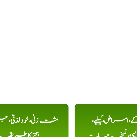
کے،امراض،کیلیے،
مشت زنی، خود لذتی، ج
دیسی، نسخہ جات
بچنے کا طریقہ