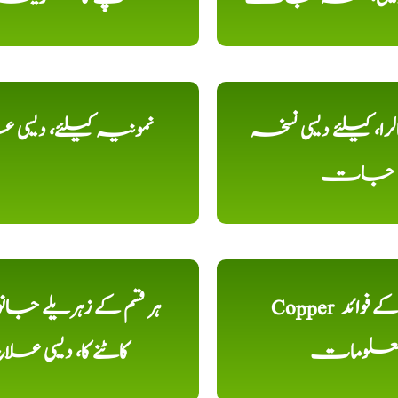
را، کیلئے دیسی نسخہ
نمونیہ کیلئے، دیسی 
جات
Copper تانبا کے فوائد
ہر قسم کے زہریلے جان
علومات
کاٹنے کا، دیسی علا