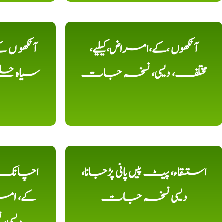
آنکھوں ،کے،امراض،کیلیے،
آنکھو ں
مختلف، دیسی، نسخہ جات
سیاہ حلقے
استسقاء، پیٹ پیں پانی پڑجانا،
اچانک ،
دیسی نسخہ جات
کے، امرا