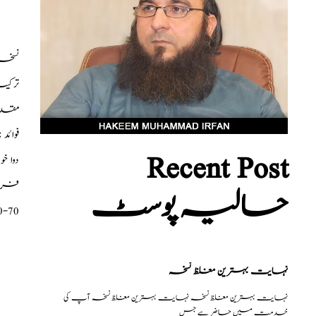
نسخہ الشف
ترکیب
مقدا
فوائ
Recent Post
دوا خ
فری م
حالیہ پوسٹ
0-70
نہایت بہترین مغلظ نسخہ
نہایت بہترین مغلظ نسخہ نہایت بہترین مغلظ نسخہ آپ کی
خدمت میں حاضر ہے جس