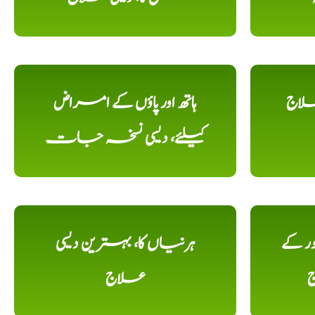
علاج
ہاتھ اور پاؤں کے امراض
کیلئے، دیسی نسخہ جات
ور کے
ہرنیاں کا، بہترین دیسی
ج
علاج