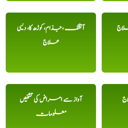
لاج
آتشک ،جذام، کوڑھ کا، دیسی
علاج
اج
آواز سے امراض کی تشخیص
معلومات