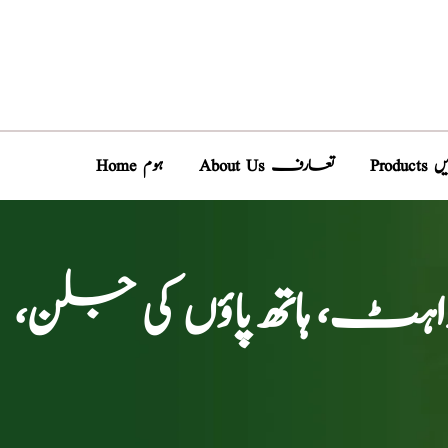
دیں
About Us تعارف
Home ہوم
راہٹ، ہاتھ پاؤں کی جلن،