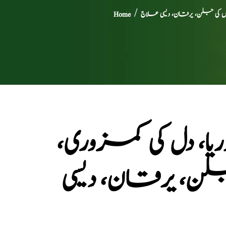
اؤں کی جلن، یرقان، دیسی علاج
/
Home
یا، دل کی کمزوری،
لن، یرقان، دیسی