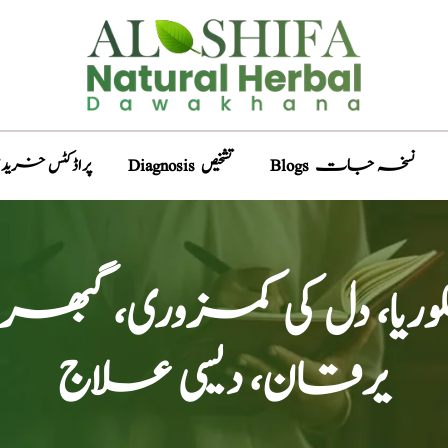
Blogs نسخہ جات
Diagnosis تشخیص
Products پراڈکٹس خری
وریا، دل کی کمزوری، گبھ
یرقان، دیسی علاج