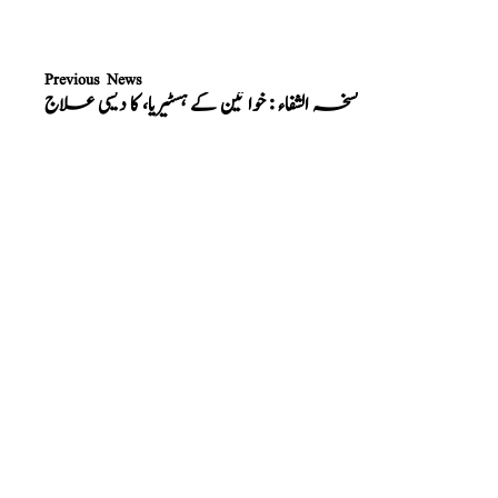
Previous News
نسخہ الشفاء : خوا تین کے ہسٹیریا، کا دیسی علاج