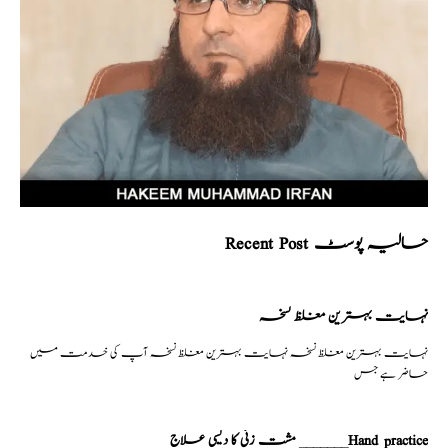
Recent Post حالیہ پوسٹ
نہایت بہترین مغلظ نسخہ
نہایت بہترین مغلظ نسخہ نہایت بہترین مغلظ نسخہ آپ کی خدمت میں
حاضر ہے جس
مشت زنی کا دیسی علاج _______Hand practice