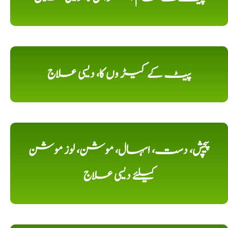
پیٹ کے کیڑ وں کا، دیسی علاج
پیچش، دست، اسہال، موشن، لوز موشن
کیلئے دیسی علاج