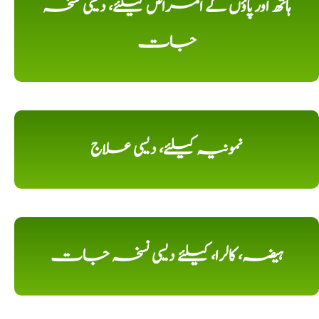
ہاتھ اور پاؤں کے امراض کیلئے، دیسی نسخہ
جات
نمونیہ کیلئے، دیسی علاج
ہیضہ، کالرا، کیلئے دیسی نسخہ جات