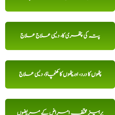
پتہ کی پتھری کا، دیسی علاج علاج
پٹھوں کا درد، اورپٹھوں کا کھنچاؤ، دیسی علاج
پرہیز مختلف امراض کے مریضوں