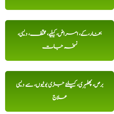
بخار،کے، امراض، کیلیے، مختلف، دیسی،
نسخہ جات
برص، پھلہری، کیلئے جڑی بوٹیوں، سے دیسی
علاج