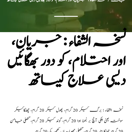
جات
/ نسخہ الشفاء : جریان، اور احتلام، کو دور بھگائیں دیسی علاج کیساتھ
نسخہ الشفاء : جریان،
اور احتلام، کو دور بھگائیں
دیسی علاج کیساتھ
نسخہ الشفاء : برگ کیکر 20 گرام، پھول کیکر 20 گرام، چھلکاکیکر
سوختہ یعنی ہلکی آنچ بر بُھنا ہوا 20 گرام، گوند کیکر 20 گرام، گٹھلی جامن
20 گرام چھلکا انار 20 گرام، گٹھلی چھوہارہ یاں کھجور کی 20 گرام