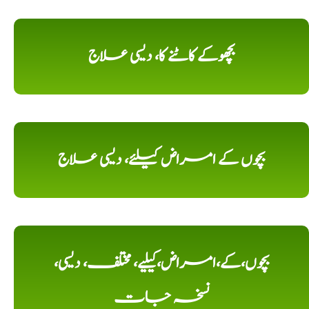
بچھوکے کاٹنے کا، دیسی علاج
بچوں کے امراض کیلئے، دیسی علاج
بچوں،کے،امراض،کیلیے، مختلف، دیسی،
نسخہ جات