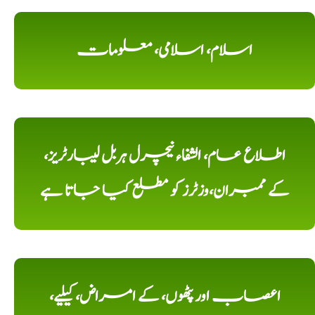
اسلام، اسلامی، معلومات
اطلاع عام، الشفاء نیچرل ہربل لیبارٹریز،
کے ممبران،وزٹرز کو مطلع کیا جاتا ہے
اعصاب اور پٹھوں، کے امراض، کیلیے،