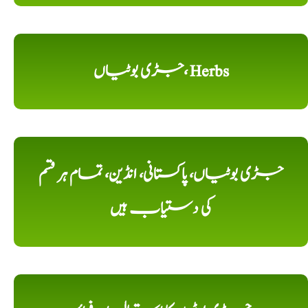
جڑی بوٹیاں، Herbs
جڑی بوٹیاں، پاکستانی، انڈین، تمام ہر قسم
کی دستیاب ہیں