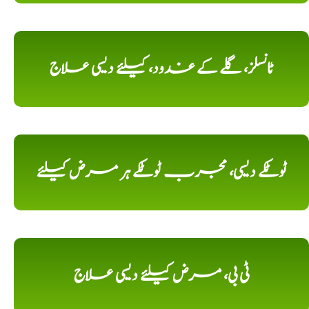
ٹانسلز، گلے کے غدود، کیلئے دیسی علاج
ٹوٹکے دیسی، مجرب ٹوٹکے ہر مرض کیلئے
ٹی بی، مرض کیلئے دیسی علاج