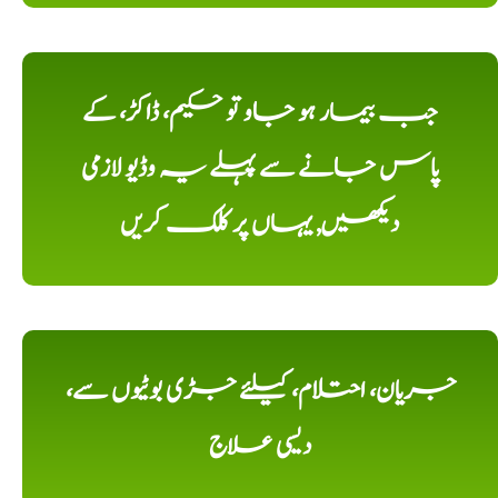
جب بیمار ہو جاو تو حکیم، ڈاکڑ، کے
پاس جانے سے پہلے یہ وڈیو لازمی
دیکھیں, یہاں پر کلک کریں
جریان، احتلام، کیلئے جڑی بوٹیوں سے،
دیسی علاج