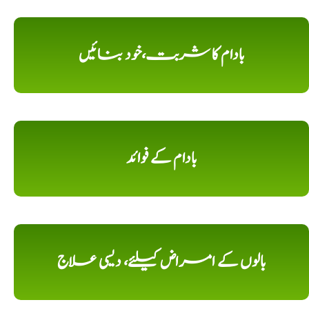
بادام کا شربت،خود بنائیں
بادام کے فوائد
بالوں کے امراض کیلئے، دیسی علاج