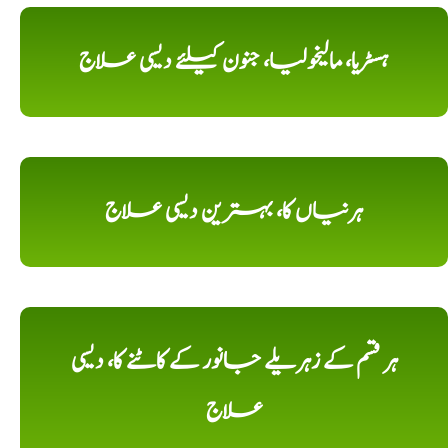
ہسٹریا، مالیخولیا، جنون کیلئے دیسی علاج
ہرنیاں کا، بہترین دیسی علاج
ہر قسم کے زہریلے جانور کے کاٹنے کا، دیسی
علاج