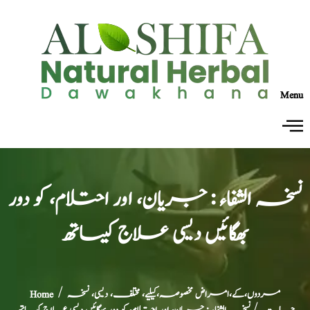
Menu
نسخہ الشفاء : جریان، اور احتلام، کو دور
بھگائیں دیسی علاج کیساتھ
مردوں،کے،امراض مخصوصہ،کیلیے، مختلف، دیسی، نسخہ
/
Home