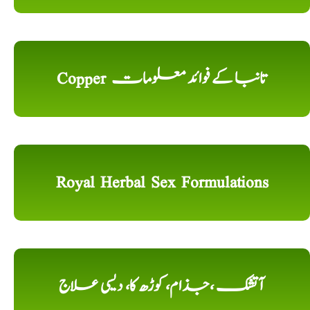
Copper تانبا کے فوائد معلومات
Royal Herbal Sex Formulations
آتشک ،جذام، کوڑھ کا، دیسی علاج