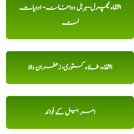
الشفاء نیچرل-ہربل دواخانہ- ادویات
لسٹ
الشفاء، طلاء کستوری، زعفران والا
امر بیل کے فوائد