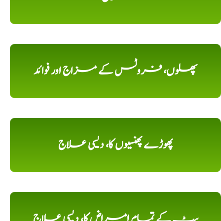
پھلوں، فروٹس کے مزاج اور فوائد
پھوڑے پھنسیوں کا، دیسی علاج
پیٹ کے تمام امراض کا، دیسی علاج