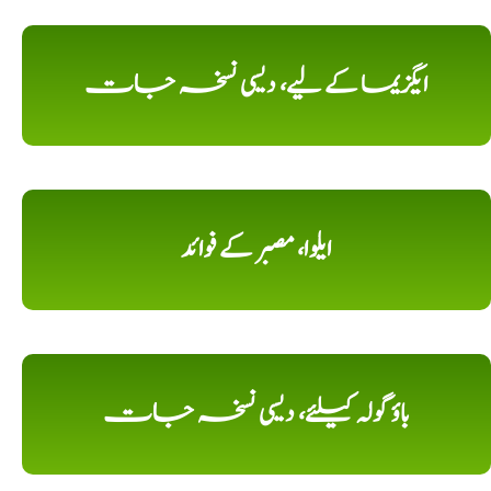
ایگزیما کے لیے، دیسی نسخہ جات
ایلوا، مصبر کے فوائد
باؤ گولہ کیلئے، دیسی نسخہ جات