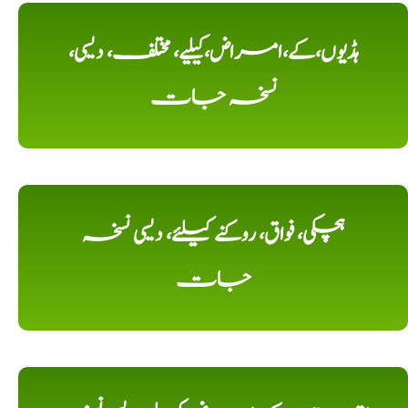
ہڈیوں،کے،امراض،کیلیے، مختلف، دیسی،
نسخہ جات
ہچکی، فواق، روکنے کیلئے، دیسی نسخہ
جات