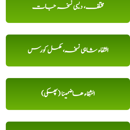
مختلف، دیسی نسخہ جات
الشفاء شاہی نسخہ، مکمل کورس
الشِفاء ھاضمینا (پھکی)