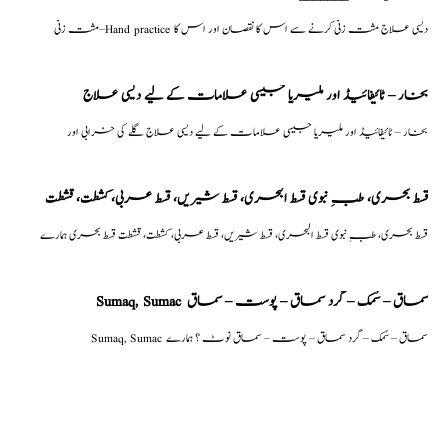
مشت زنی–Hand practice دیسی علاج مشت زنی کرنے سے اس کا نقصان اور اس کا
بخار – ٹائیفائیڈ اور ملیریا جیسی علامات کے لیے دیسی علاج
بخار – ٹائیفائیڈ اور ملیریا جیسی علامات کے لیے دیسی علاج گلے کی خرابی اور
قسط بحری، طبِ نبوی قسط البحری، قسط شیریں، قسط عربی، كشطت، قشطت
قسط بحری، طبِ نبوی قسط البحری، قسط شیریں، قسط عربی، كشطت، قشطت قسط بحری ہمارے
Sumaq, Sumac سماق – سُمک – گرد سماق – پوست – سماق
Sumaq, Sumac سماق – سُمک – گرد سماق – پوست – سماق نوٹ ؟ ہمارے