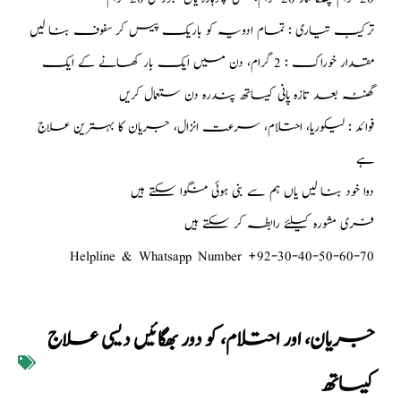
ترکیب تیاری : تمام ادویہ کو باریک پیس کر سفوف بنا لیں
مقدار خوراک : 2 گرام، دن میں ایک بار کھانے کے ایک
گھنٹہ بعد تازہ پانی کیساتھ پندرہ دن ستعمال کریں
فوائد : لیکوریا، احتلام، سرعت انزال، جریان کا بہترین علاج
ہے
دوا خود بنا لیں یاں ہم سے بنی ہوئی منگوا سکتے ہیں
فری مشورہ کیلئے رابطہ کر سکتے ہیں
Helpline & Whatsapp Number +92-30-40-50-60-70
جریان، اور احتلام، کو دور بھگائیں دیسی علاج
کیساتھ