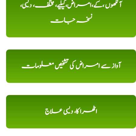
آنکھوں ،کے،امراض،کیلیے، مختلف، دیسی،
نسخہ جات
آواز سے امراض کی تشخیص معلومات
اٹھرا کا، دیسی علاج