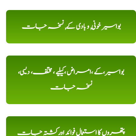
بواسیر خونی, و بادی کے, نسخہ جات
بواسیر،کے ،امراض ،کیلیے ، مختلف، دیسی،
نسخہ جات
پتھروں کا استعمال فوائد اورکشتہ جات