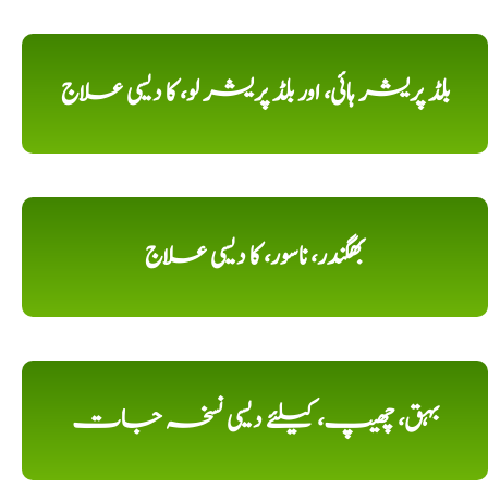
بلڈ پریشر ہائی، اور بلڈ پریشر لو، کا دیسی علاج
بھگندر، ناسور، کا دیسی علاج
بہق، چھیپ، کیلئے دیسی نسخہ جات