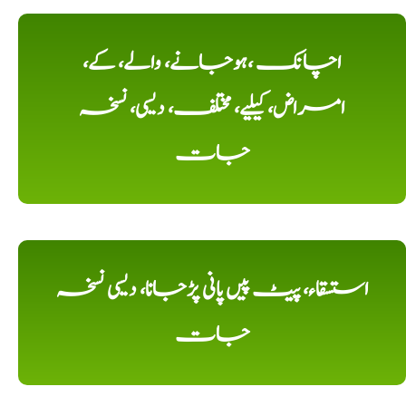
اچانک ،ہوجانے، والے، کے،
امراض، کیلیے، مختلف، دیسی، نسخہ
جات
استسقاء، پیٹ پیں پانی پڑجانا، دیسی نسخہ
جات