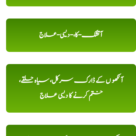
آتشک-کا،-دیسی-علاج
آنکھو ں کے ڈارک سرکل، سیاہ حلقے،
ختم کرنے کا دیسی علاج