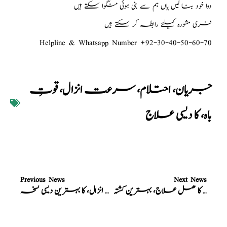
دوا خود بنا لیں یاں ہم سے بنی ہوئی منگوا سکتے ہیں
فری مشورہ کیلئے رابطہ کر سکتے ہیں
Helpline & Whatsapp Number +92-30-40-50-60-70
جریان، احتلام، سرعت انزال، قوتِ
باہ، کا دیسی علاج
Previous News
Next News
نسخہ الشفاء : مقوی باہ، کا مکمل علاج، بہترین کُشتہ
نسخہ الشفاء : سرعت انزال، کا بہترین دیسی نسخہ