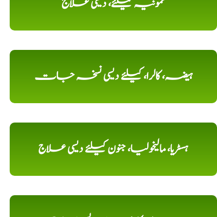
نمونیہ کیلئے، دیسی علاج
ہیضہ، کالرا، کیلئے دیسی نسخہ جات
ہسٹریا، مالیخولیا، جنون کیلئے دیسی علاج