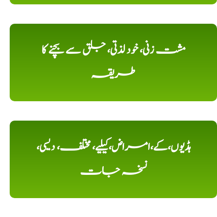
مشت زنی، خود لذتی، جلق سے بچنے کا
طریقہ
ہڈیوں،کے،امراض،کیلیے، مختلف، دیسی،
نسخہ جات