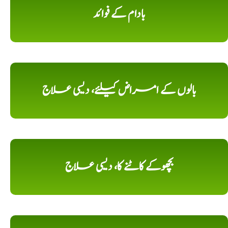
بادام کے فوائد
بالوں کے امراض کیلئے، دیسی علاج
بچھوکے کاٹنے کا، دیسی علاج