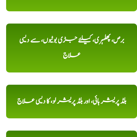
برص، پھلہری، کیلئے جڑی بوٹیوں، سے دیسی
علاج
بلڈ پریشر ہائی، اور بلڈ پریشر لو، کا دیسی علاج