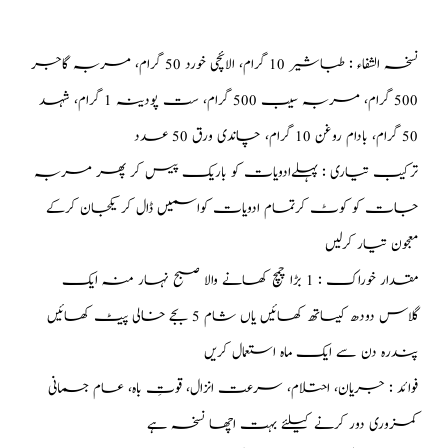
نسخہ الشفاء : طباشیر 10 گرام، الائچی خورد 50 گرام، مربہ گاجر
500 گرام، مربہ سیب 500 گرام، ست پودینہ 1 گرام، شہد
50 گرام، بادام روغن 10 گرام، چاندی ورق 50 عدد
ترکیب تیاری : پہلےادویات کو باریک پیس کر پھر مربہ
جات کو کوٹ کرتمام ادویات کواسمیں ڈال کر یکجان کرکے
معجون تیار کرلیں
مقدار خوراک : 1 بڑا چمچ کھانے والا صبح نہار منہ ایک
گلاس دودھ کیساتھ کھائیں یاں شام 5 بجے خالی پیٹ کھائیں
پندرہ دن سے ایک ماہ استعمال کریں
فوائد : جریان، احتلام، سرعت انزال، قوتِ باہ، عام جسمانی
کمزوری دور کرنے کیلئے بہت اچھا نسخہ ہے