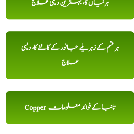
ہرنیاں کا، بہترین دیسی علاج
ہر قسم کے زہریلے جانور کے کاٹنے کا، دیسی
علاج
Copper تانبا کے فوائد معلومات