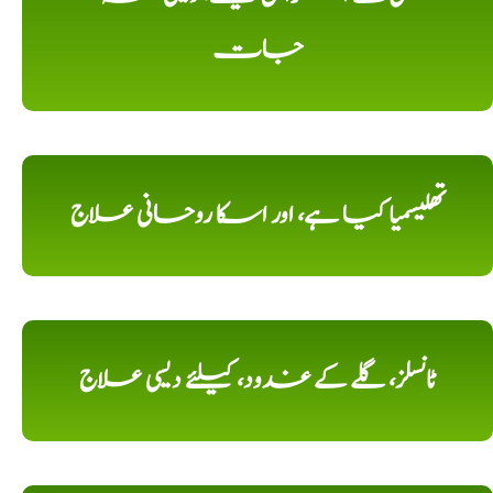
جات
تھلیسمیا کیا ہے، اور اسکا روحانی علاج
ٹانسلز، گلے کے غدود، کیلئے دیسی علاج