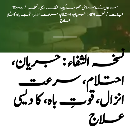
مردوں،کے،امراض مخصوصہ،کیلیے، مختلف، دیسی، نسخہ
/
Home
جات
/ نسخہ الشفاء : جریان، احتلام، سرعت انزال، قوتِ باہ، کا دیسی
علاج
نسخہ الشفاء : جریان،
احتلام، سرعت
انزال، قوتِ باہ، کا دیسی
علاج