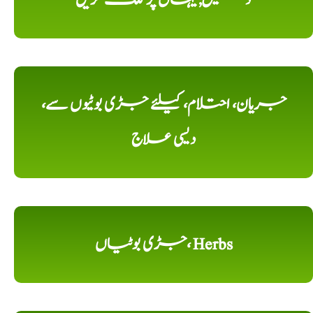
جریان، احتلام، کیلئے جڑی بوٹیوں سے،
دیسی علاج
جڑی بوٹیاں، Herbs