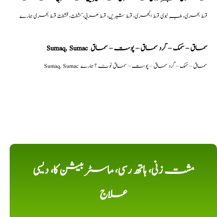
قسط بحری، طبِ نبوی قسط البحری، قسط شیریں، قسط عربی، كشطت، قشطت قسط بحری ہمارے
Sumaq, Sumac سماق – سُمک – گرد سماق – پوست – سماق
Sumaq, Sumac سماق – سُمک – گرد سماق – پوست – سماق نوٹ ؟ ہمارے
مشت زنی، ہاتھ رسی، ماسٹر بیشن کا، دیسی
علاج