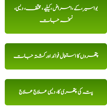
بواسیر،کے ،امراض ،کیلیے ، مختلف، دیسی،
نسخہ جات
پتھروں کا استعمال فوائد اورکشتہ جات
پتہ کی پتھری کا، دیسی علاج علاج