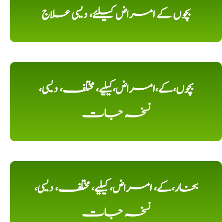
بچوں کے امراض کیلئے، دیسی علاج
بچوں،کے،امراض،کیلیے، مختلف، دیسی،
نسخہ جات
بخار،کے، امراض، کیلیے، مختلف، دیسی،
نسخہ جات