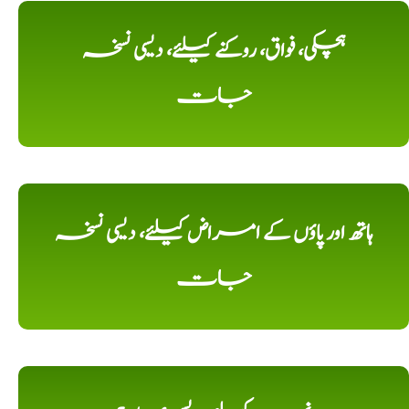
ہچکی، فواق، روکنے کیلئے، دیسی نسخہ
جات
ہاتھ اور پاؤں کے امراض کیلئے، دیسی نسخہ
جات