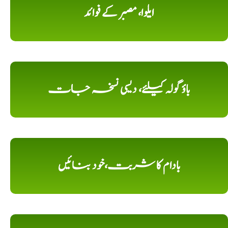
ایلوا، مصبر کے فوائد
باؤ گولہ کیلئے، دیسی نسخہ جات
بادام کا شربت،خود بنائیں