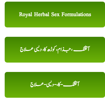
Royal Herbal Sex Formulations
آتشک ،جذام، کوڑھ کا، دیسی علاج
آتشک-کا،-دیسی-علاج