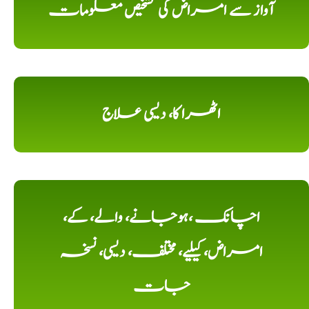
آواز سے امراض کی تشخیص معلومات
اٹھرا کا، دیسی علاج
اچانک ،ہوجانے، والے، کے،
امراض، کیلیے، مختلف، دیسی، نسخہ
جات