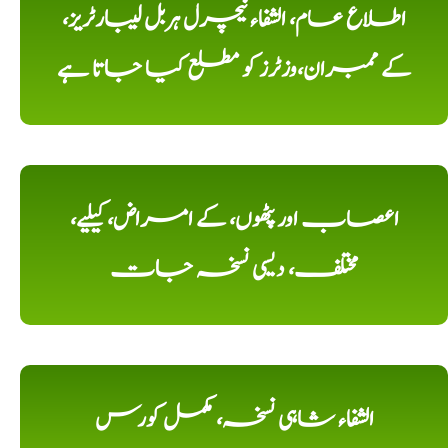
اطلاع عام، الشفاء نیچرل ہربل لیبارٹریز،
کے ممبران،وزٹرز کو مطلع کیا جاتا ہے
اعصاب اور پٹھوں، کے امراض، کیلیے،
مختلف، دیسی نسخہ جات
الشفاء شاہی نسخہ، مکمل کورس