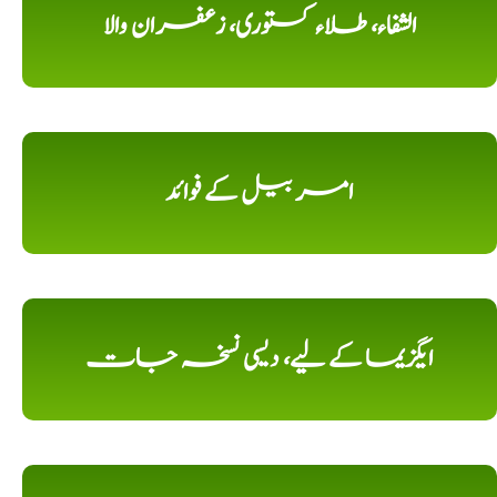
الشفاء، طلاء کستوری، زعفران والا
امر بیل کے فوائد
ایگزیما کے لیے، دیسی نسخہ جات