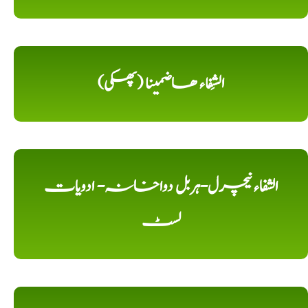
الشِفاء ھاضمینا (پھکی)
الشفاء نیچرل-ہربل دواخانہ- ادویات
لسٹ