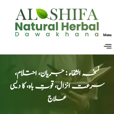
Menu
نسخہ الشفاء : جریان، احتلام،
سرعت انزال، قوتِ باہ، کا دیسی
علاج