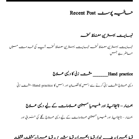
Recent Post حالیہ پوسٹ
نہایت بہترین مغلظ نسخہ
نہایت بہترین مغلظ نسخہ نہایت بہترین مغلظ نسخہ آپ کی خدمت میں
حاضر ہے جس
مشت زنی کا دیسی علاج _______Hand practice
مشت زنی–Hand practice دیسی علاج مشت زنی کرنے سے اس کا نقصان اور اس کا
بخار – ٹائیفائیڈ اور ملیریا جیسی علامات کے لیے دیسی علاج
بخار – ٹائیفائیڈ اور ملیریا جیسی علامات کے لیے دیسی علاج گلے کی خرابی اور
قسط بحری، طبِ نبوی قسط البحری، قسط شیریں، قسط عربی، كشطت، قشطت