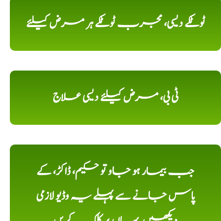
ٹوٹکے دیسی، مجرب ٹوٹکے ہر مرض کیلئے
ٹی بی، مرض کیلئے دیسی علاج
جب بیمار ہو جاو تو حکیم، ڈاکڑ، کے
پاس جانے سے پہلے یہ وڈیو لازمی
دیکھیں, یہاں پر کلک کریں