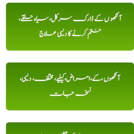
آنکھو ں کے ڈارک سرکل، سیاہ حلقے،
ختم کرنے کا دیسی علاج
آنکھوں ،کے،امراض،کیلیے، مختلف، دیسی،
نسخہ جات