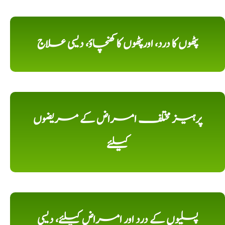
پٹھوں کا درد، اورپٹھوں کا کھنچاؤ، دیسی علاج
پرہیز مختلف امراض کے مریضوں
کیلئے
پسلیوں کے درد اور امراض کیلئے، دیسی