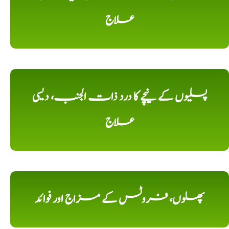
علاج
پسلیوں کے نیچے کا درد ذات الجنب، دیسی
علاج
پھلوں، فروٹس کے مزاج اور فوائد