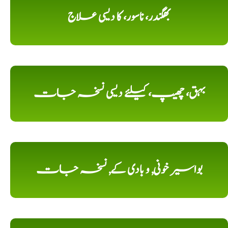
بھگندر، ناسور، کا دیسی علاج
بہق، چھیپ، کیلئے دیسی نسخہ جات
بواسیر خونی, و بادی کے, نسخہ جات