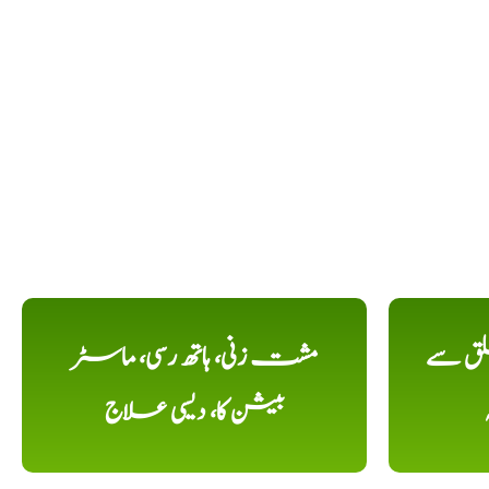
لق سے
مشت زنی، ہاتھ رسی، ماسٹر
بیشن کا، دیسی علاج