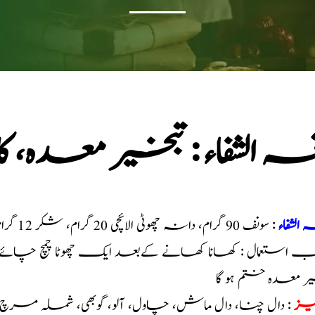
ہ الشفاء : تبخیر معدہ، ک
 الشفاء
: سونف 90 گرام، دانہ چھوٹی الائچی 20 گرام، شکر 12 گرام، اجزاء کو پیس کر سفوف بنا لیں
ب استعمال : کھانا کھانے کےبعد ایک چھوٹا چمچ چائے و
ر معدہ ختم ہو گا
ہیز
: دال چنا، دال ماش، چاول، آلو، گوبھی، شملہ مرچ، ت