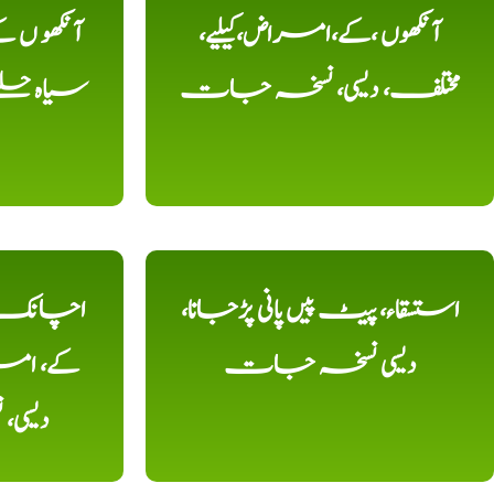
آنکھوں ،کے،امراض،کیلیے،
آنکھو ں
مختلف، دیسی، نسخہ جات
سیاہ حلقے
استسقاء، پیٹ پیں پانی پڑجانا،
اچانک ،
دیسی نسخہ جات
کے، امرا
دیسی