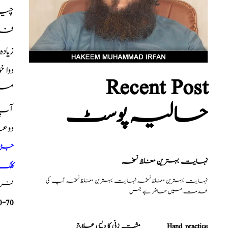
چیزی
فروٹ
زیاد
دوا 
Recent Post
میں
حالیہ پوسٹ
آپ ک
دوع
جڑی ب
نہایت بہترین مغلظ نسخہ
کلک 
نہایت بہترین مغلظ نسخہ نہایت بہترین مغلظ نسخہ آپ کی
فری م
خدمت میں حاضر ہے جس
0-70
مشت زنی کا دیسی علاج _______Hand practice