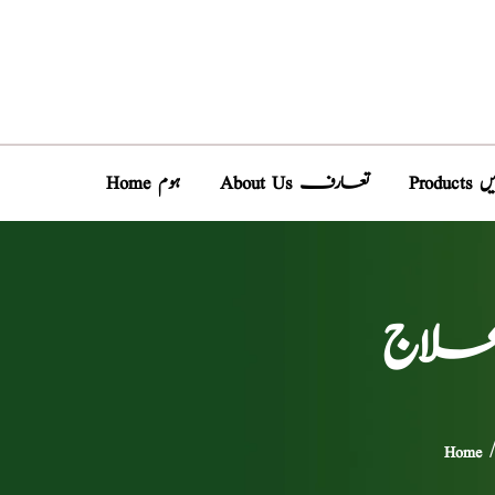
دیں
About Us تعارف
Home ہوم
 علاج
Home