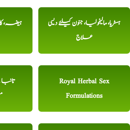
ہسٹریا، مالیخولیا، جنون کیلئے دیسی
ہیضہ، کال
علاج
Royal Herbal Sex
Formulations
م