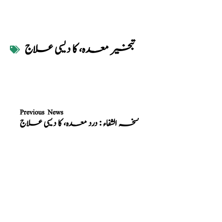
تبخیر معدہ، کا دیسی علاج
Previous News
نسخہ الشفاء : درد معدہ، کا دیسی علاج