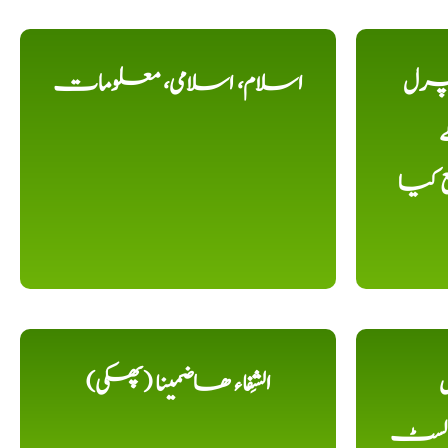
یچرل
اسلام، اسلامی، معلومات
ے
ع کیا
ل
الشِفاء ھاضمینا (پھکی)
 لسٹ