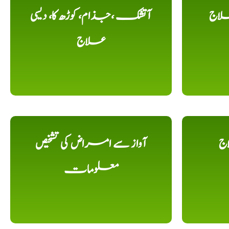
لاج
آتشک ،جذام، کوڑھ کا، دیسی
علاج
اج
آواز سے امراض کی تشخیص
معلومات