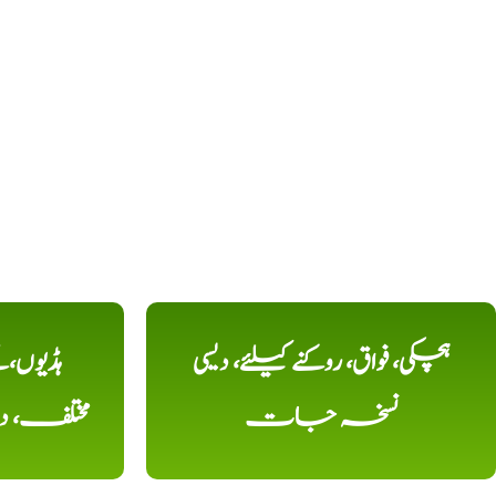
ہچکی، فواق، روکنے کیلئے، دیسی
ہڈیوں،
نسخہ جات
مختلف، 