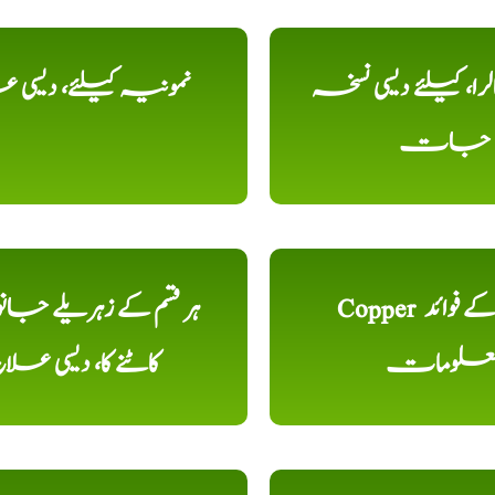
را، کیلئے دیسی نسخہ
نمونیہ کیلئے، دیسی 
جات
Copper تانبا کے فوائد
ہر قسم کے زہریلے جان
علومات
کاٹنے کا، دیسی علا