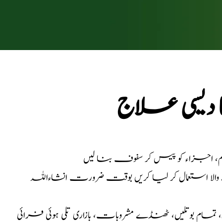
ا دیسی علاج
الا استعمال کر لیا کریں بوقت ضرورت انشاءاللہ
مام بوتلیں، ٹھنڈے مشروبات، بازاری تلی ہوئی فرائی