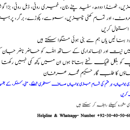
ں، ٹھنڈا دودھ، سفید چنے،نان، خمیری روٹی، ڈبل روٹی، بڑا 
، اور تمام کھٹی چیزیں، سموسے، پکوڑے، برگر، پرہیز لا
ہ استعمال کریں
خود بنا لیں یاں ہم سے بنی ہوئی منگوا سکتے ہیں
 نیت اور ایمانداری کے ساتھ اللہ کو حاضر ناضر جان 
و بلکل ٹھیک نسخے بتاتا ہوں ان میں کچھ کمی نہیں رکھت
اؤں کا طلب گار حکیم محمد عرفان
وٹیاں، ہر قسم کی تمام جڑی بوٹیاں صاف ستھری تنکے، مٹی، کنکر، کے بغیر پ
کریں
شورہ کیلئے رابطہ کر سکتے ہیں
Helpline & Whatsapp- Number +92-30-40-50-6