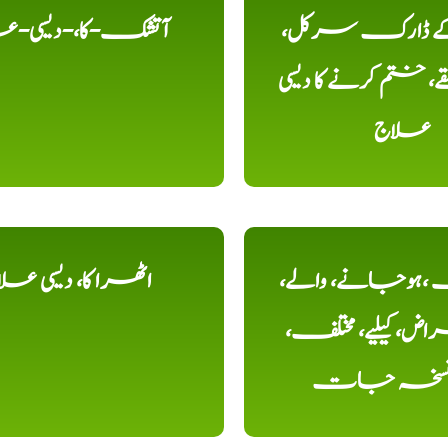
 کے ڈارک سرکل،
آتشک-کا،-دیسی-ع
، ختم کرنے کا دیسی
علاج
ہوجانے، والے،
اٹھرا کا، دیسی عل
ض، کیلیے، مختلف،
، نسخہ جات