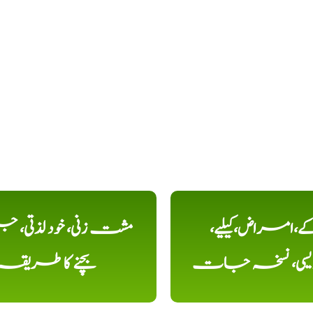
کے،امراض،کیلیے،
مشت زنی، خود لذتی، ج
دیسی، نسخہ جات
بچنے کا طریقہ