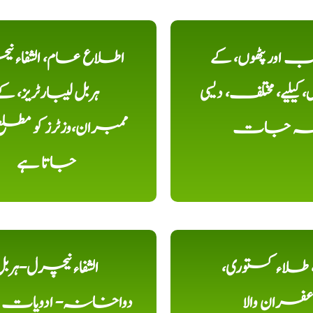
اور پٹھوں، کے
اطلاع عام، الشفاء ن
یلیے، مختلف، دیسی
ہربل لیبارٹریز، ک
خہ جات
ممبران،وزٹرز کو مطل
جاتا ہے
ء، طلاء کستوری،
الشفاء نیچرل-ہرب
عفران والا
دواخانہ- ادویات