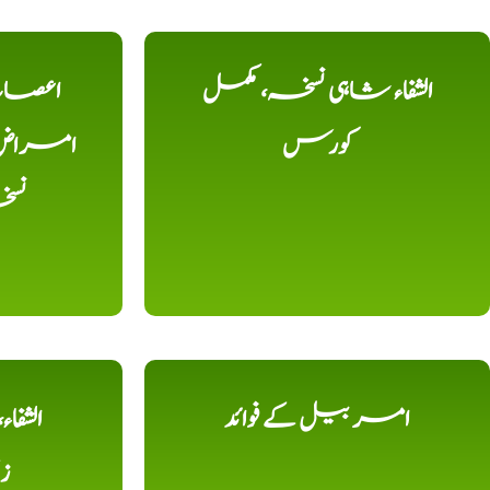
الشفاء شاہی نسخہ، مکمل
اعصاب 
کورس
امراض، ک
نس
امر بیل کے فوائد
الشفا
ز