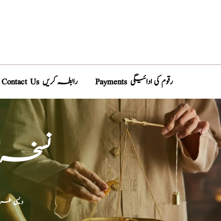
Payments رقوم کی ادائیگی
Contact Us رابطہ کریں
نسخہ ا
دیسی طر