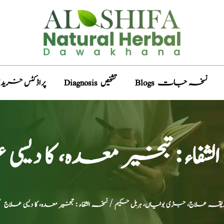
Blogs نسخہ جات
Diagnosis تشخیص
Products پراڈکٹس خری
لشفاء : تبخیر معدہ، کا دیسی
یقہ علاج، جڑی بوٹیاں، ہربل حکیم
/ نسخہ الشفاء : تبخیر معدہ، کا دیسی علاج
/