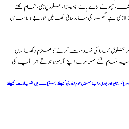
گوشت، چھوٹے بڑے پائے، پیزا، حلوہ پوڑی، تمام کھٹے
زمی ہے، گھر کی سادہ روٹی کھائیں شوربے والا سالن
کر مخلوق خدا کی خدمت کرنے کا عزم رکھتا ہوں
ا یہ تمام نسخے میرے اپنے آزمودہ ہوتے ہیں آپ کی
اکستان اور پوری دنیا میں ھوم ڈلیوری کیلئے دستیاب ہیں تفصیلات کیلئے