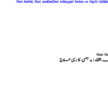
Desi herbal, Desi nuskha,Desi totkay,jari botion se ilaj,Al shifa,h
Next N
ہ الشفاء : بد ہضمی، کا دیسی علاج