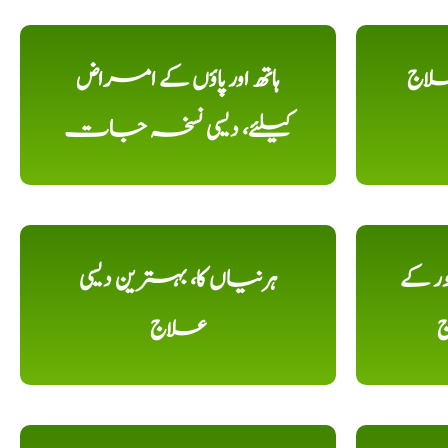
علاج
ہاتھ اور پاؤں کے امراض
کیلئے، دیسی نسخہ جات
ور کے
ہرنیاں کا، بہترین دیسی
ج
علاج