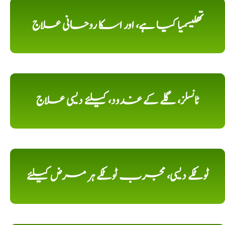
تھلیسمیا کیا ہے، اور اسکا روحانی علاج
ٹانسلز، گلے کے غدود، کیلئے دیسی علاج
ٹوٹکے دیسی، مجرب ٹوٹکے ہر مرض کیلئے