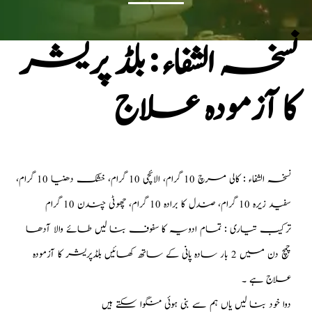
نسخہ الشفاء : بلڈ پریشر
کا آزمودہ علاج
نسخہ الشفاء : کالی مرچ 10 گرام، الائچی 10 گرام، خشک دھنیا 10 گرام،
سفید زیرہ 10 گرام، صندل کا برادہ 10 گرام، چھوٹی چندن 10 گرام
ترکیب تیاری : تمام ادویہ کا سفوف بنا لیں طائے والا آدھا
چمچ دن میں 2 بار سادہ پانی کے ساتھ کھائیں بلڈپریشر کا آزمودہ
علاج ہے ۔
دوا خود بنا لیں یاں ہم سے بنی ہوئی منگوا سکتے ہیں