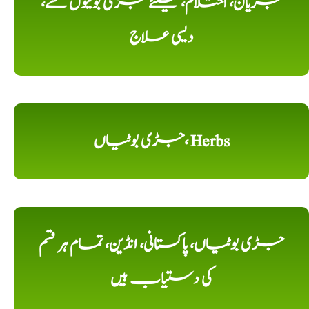
جریان، احتلام، کیلئے جڑی بوٹیوں سے،
دیسی علاج
جڑی بوٹیاں، Herbs
جڑی بوٹیاں، پاکستانی، انڈین، تمام ہر قسم
کی دستیاب ہیں