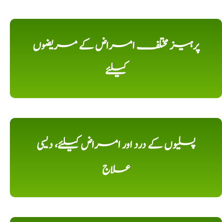
پرہیز مختلف امراض کے مریضوں
کیلئے
پسلیوں کے درد اور امراض کیلئے، دیسی
علاج