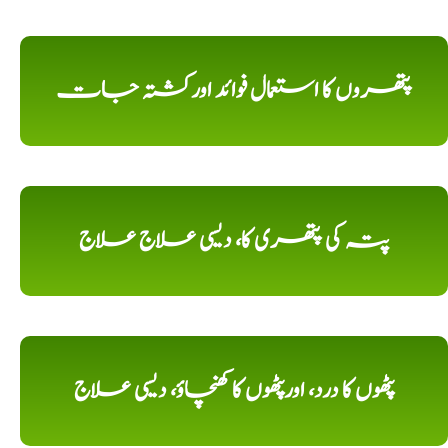
پتھروں کا استعمال فوائد اورکشتہ جات
پتہ کی پتھری کا، دیسی علاج علاج
پٹھوں کا درد، اورپٹھوں کا کھنچاؤ، دیسی علاج