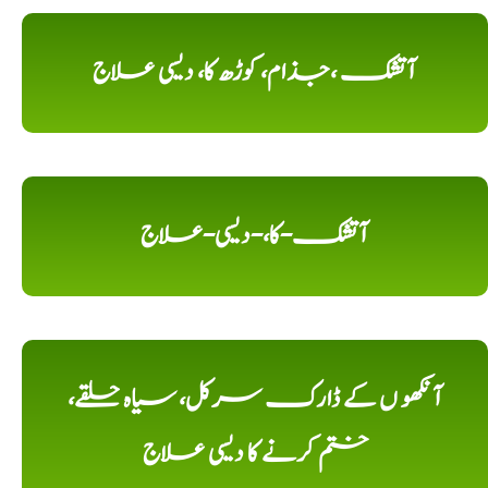
آتشک ،جذام، کوڑھ کا، دیسی علاج
آتشک-کا،-دیسی-علاج
آنکھو ں کے ڈارک سرکل، سیاہ حلقے،
ختم کرنے کا دیسی علاج