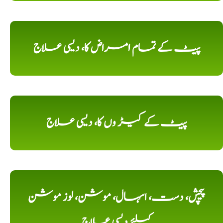
پیٹ کے تمام امراض کا، دیسی علاج
پیٹ کے کیڑ وں کا، دیسی علاج
پیچش، دست، اسہال، موشن، لوز موشن
کیلئے دیسی علاج