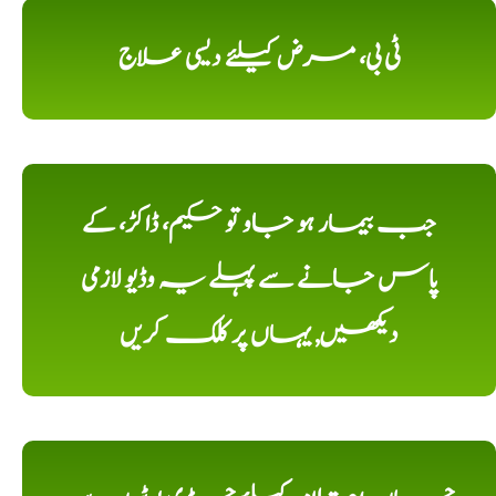
ٹی بی، مرض کیلئے دیسی علاج
جب بیمار ہو جاو تو حکیم، ڈاکڑ، کے
پاس جانے سے پہلے یہ وڈیو لازمی
دیکھیں, یہاں پر کلک کریں