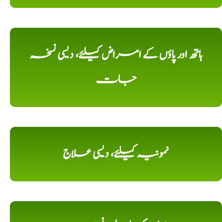
ہاتھ اور پاؤں کے امراض کیلئے، دیسی نسخہ
جات
نمونیہ کیلئے، دیسی علاج