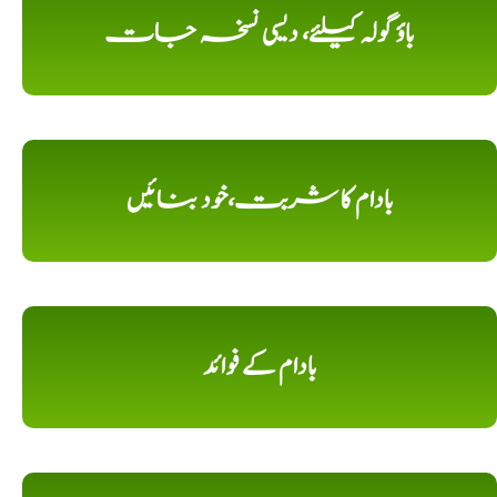
باؤ گولہ کیلئے، دیسی نسخہ جات
بادام کا شربت،خود بنائیں
بادام کے فوائد