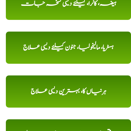
ہیضہ، کالرا، کیلئے دیسی نسخہ جات
ہسٹریا، مالیخولیا، جنون کیلئے دیسی علاج
ہرنیاں کا، بہترین دیسی علاج