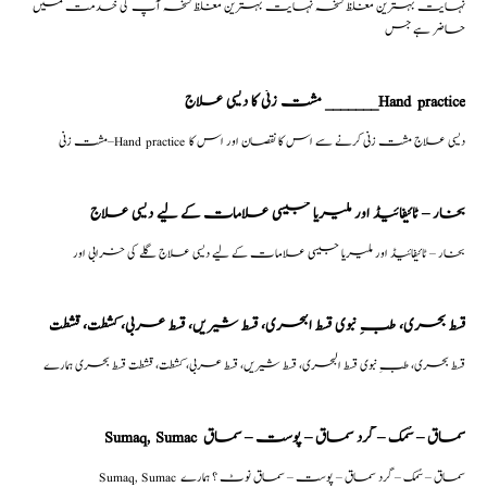
نہایت بہترین مغلظ نسخہ نہایت بہترین مغلظ نسخہ آپ کی خدمت میں
حاضر ہے جس
مشت زنی کا دیسی علاج _______Hand practice
مشت زنی–Hand practice دیسی علاج مشت زنی کرنے سے اس کا نقصان اور اس کا
بخار – ٹائیفائیڈ اور ملیریا جیسی علامات کے لیے دیسی علاج
بخار – ٹائیفائیڈ اور ملیریا جیسی علامات کے لیے دیسی علاج گلے کی خرابی اور
قسط بحری، طبِ نبوی قسط البحری، قسط شیریں، قسط عربی، كشطت، قشطت
قسط بحری، طبِ نبوی قسط البحری، قسط شیریں، قسط عربی، كشطت، قشطت قسط بحری ہمارے
Sumaq, Sumac سماق – سُمک – گرد سماق – پوست – سماق
Sumaq, Sumac سماق – سُمک – گرد سماق – پوست – سماق نوٹ ؟ ہمارے