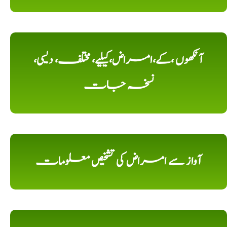
آنکھوں ،کے،امراض،کیلیے، مختلف، دیسی،
نسخہ جات
آواز سے امراض کی تشخیص معلومات