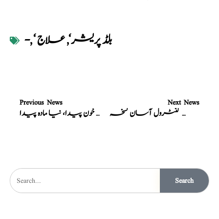
‘ بلڈ پریشر‘
,
علاج
,
-
Previous News
Next News
نسخہ الشفاء : بلڈ پریشر کنٹرول آسان نسخہ
نسخہ الشفاء : پرانا خون صاف،نیا خون پیدا، نیا مادہ پیدا
Search