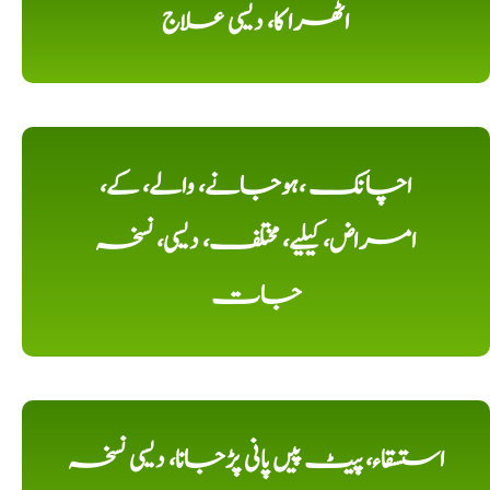
اٹھرا کا، دیسی علاج
اچانک ،ہوجانے، والے، کے،
امراض، کیلیے، مختلف، دیسی، نسخہ
جات
استسقاء، پیٹ پیں پانی پڑجانا، دیسی نسخہ