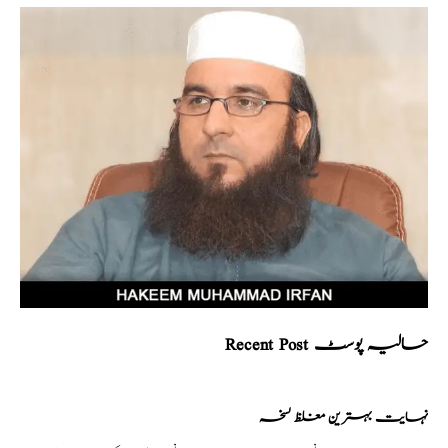
Recent Post حالیہ پوسٹ
نہایت بہترین مغلظ نسخہ