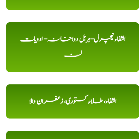
الشفاء نیچرل-ہربل دواخانہ- ادویات
لسٹ
الشفاء، طلاء کستوری، زعفران والا