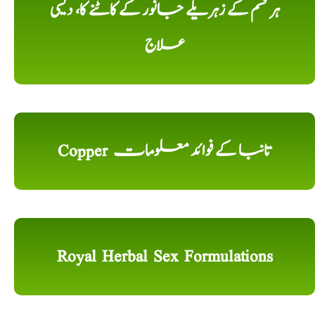
ہر قسم کے زہریلے جانور کے کاٹنے کا، دیسی
علاج
Copper تانبا کے فوائد معلومات
Royal Herbal Sex Formulations