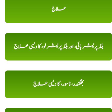
علاج
بلڈ پریشر ہائی، اور بلڈ پریشر لو، کا دیسی علاج
بھگندر، ناسور، کا دیسی علاج