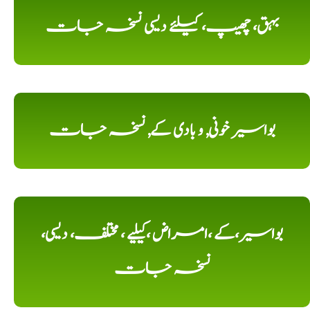
بہق، چھیپ، کیلئے دیسی نسخہ جات
بواسیر خونی, و بادی کے, نسخہ جات
بواسیر،کے ،امراض ،کیلیے ، مختلف، دیسی،
نسخہ جات