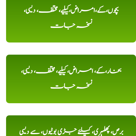
بچوں،کے،امراض،کیلیے، مختلف، دیسی،
نسخہ جات
بخار،کے، امراض، کیلیے، مختلف، دیسی،
نسخہ جات
برص، پھلہری، کیلئے جڑی بوٹیوں، سے دیسی