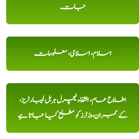
جات
اسلام، اسلامی، معلومات
اطلاع عام، الشفاء نیچرل ہربل لیبارٹریز،
کے ممبران،وزٹرز کو مطلع کیا جاتا ہے