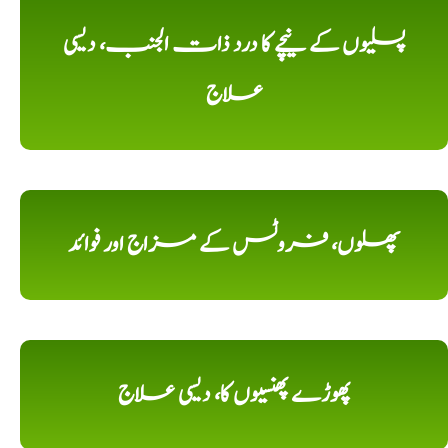
پسلیوں کے نیچے کا درد ذات الجنب، دیسی
علاج
پھلوں، فروٹس کے مزاج اور فوائد
پھوڑے پھنسیوں کا، دیسی علاج