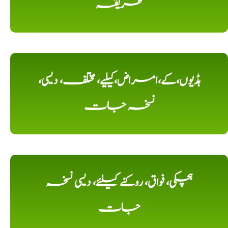
طریقہ
ہڈیوں،کے،امراض،کیلیے، مختلف، دیسی،
نسخہ جات
ہچکی، فواق، روکنے کیلئے، دیسی نسخہ
جات