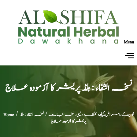
Menu
نسخہ الشفاء : بلڈ پریشر کا آزمودہ علاج
خون،کے،امراض،کیلیے، مختلف، دیسی، نسخہ جات
/ نسخہ الشفاء : بلڈ
/
Home
پریشر کا آزمودہ علاج