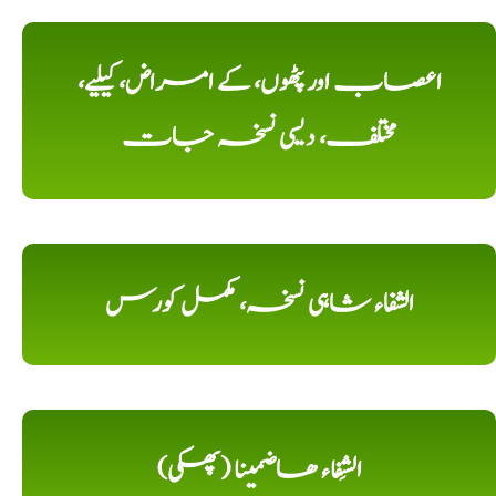
اعصاب اور پٹھوں، کے امراض، کیلیے،
مختلف، دیسی نسخہ جات
الشفاء شاہی نسخہ، مکمل کورس
الشِفاء ھاضمینا (پھکی)