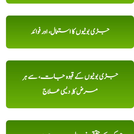
جڑی بوٹیوں کا استعمال، اور فوائد
جڑی بوٹیوں کے قہوہ جات، سے ہر
مرض کا, دیسی علاج