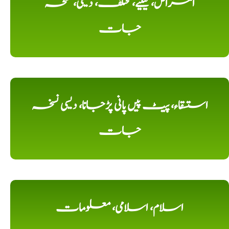
امراض، کیلیے، مختلف، دیسی، نسخہ
جات
استسقاء، پیٹ پیں پانی پڑجانا، دیسی نسخہ
جات
اسلام، اسلامی، معلومات