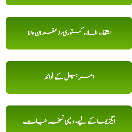
الشفاء، طلاء کستوری، زعفران والا
امر بیل کے فوائد
ایگزیما کے لیے، دیسی نسخہ جات