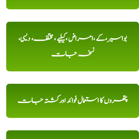
بواسیر،کے ،امراض ،کیلیے ، مختلف، دیسی،
نسخہ جات
پتھروں کا استعمال فوائد اورکشتہ جات