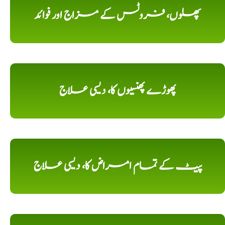
پھلوں، فروٹس کے مزاج اور فوائد
پھوڑے پھنسیوں کا، دیسی علاج
پیٹ کے تمام امراض کا، دیسی علاج