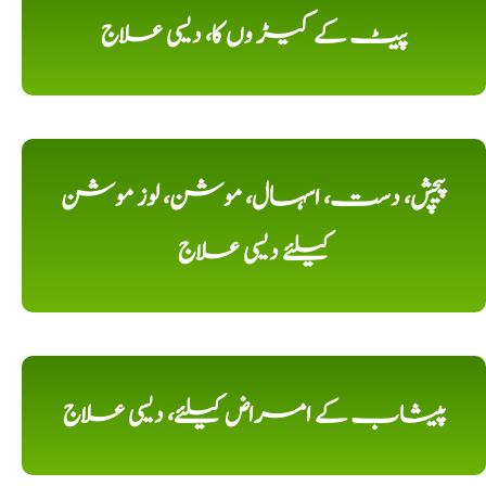
پیٹ کے کیڑ وں کا، دیسی علاج
پیچش، دست، اسہال، موشن، لوز موشن
کیلئے دیسی علاج
پیشاب کے امراض کیلئے، دیسی علاج