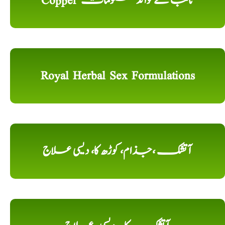
Copper تانبا کے فوائد معلومات
Royal Herbal Sex Formulations
آتشک ،جذام، کوڑھ کا، دیسی علاج