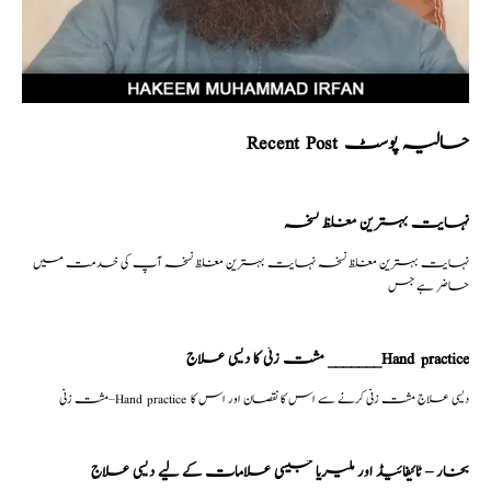
Recent Post حالیہ پوسٹ
نہایت بہترین مغلظ نسخہ
نہایت بہترین مغلظ نسخہ نہایت بہترین مغلظ نسخہ آپ کی خدمت میں
حاضر ہے جس
مشت زنی کا دیسی علاج _______Hand practice
مشت زنی–Hand practice دیسی علاج مشت زنی کرنے سے اس کا نقصان اور اس کا
بخار – ٹائیفائیڈ اور ملیریا جیسی علامات کے لیے دیسی علاج