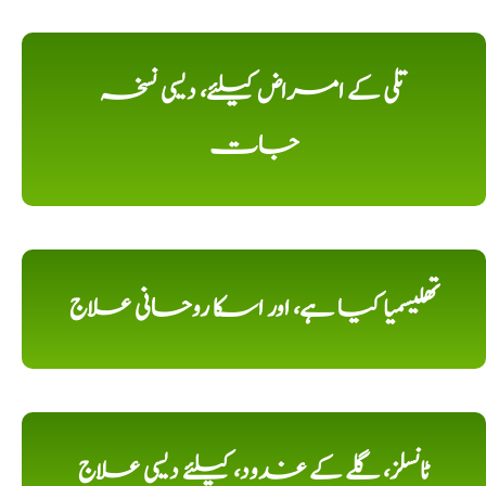
تلی کے امراض کیلئے، دیسی نسخہ
جات
تھلیسمیا کیا ہے، اور اسکا روحانی علاج
ٹانسلز، گلے کے غدود، کیلئے دیسی علاج