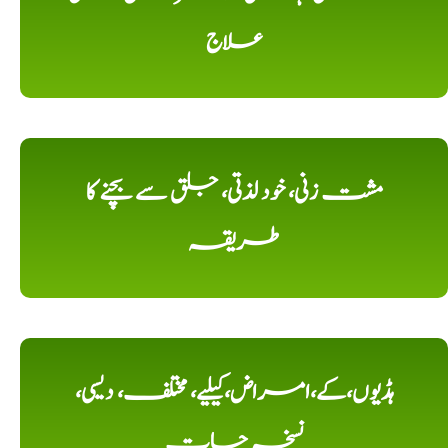
علاج
مشت زنی، خود لذتی، جلق سے بچنے کا
طریقہ
ہڈیوں،کے،امراض،کیلیے، مختلف، دیسی،
نسخہ جات