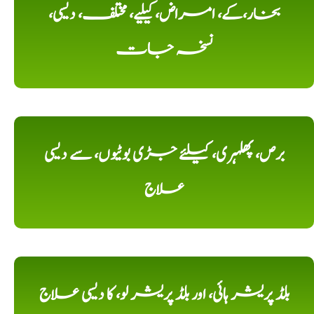
بخار،کے، امراض، کیلیے، مختلف، دیسی،
نسخہ جات
برص، پھلہری، کیلئے جڑی بوٹیوں، سے دیسی
علاج
بلڈ پریشر ہائی، اور بلڈ پریشر لو، کا دیسی علاج