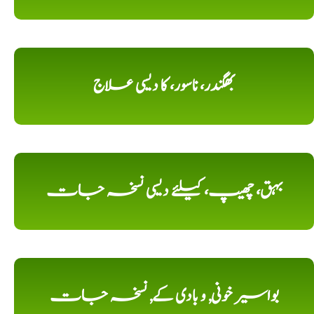
بھگندر، ناسور، کا دیسی علاج
بہق، چھیپ، کیلئے دیسی نسخہ جات
بواسیر خونی, و بادی کے, نسخہ جات