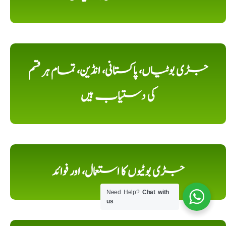
جڑی بوٹیاں، پاکستانی، انڈین، تمام ہر قسم
کی دستیاب ہیں
جڑی بوٹیوں کا استعمال، اور فوائد
Need Help?
Chat with
us