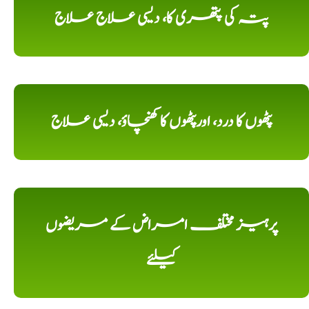
پتہ کی پتھری کا، دیسی علاج علاج
پٹھوں کا درد، اورپٹھوں کا کھنچاؤ، دیسی علاج
پرہیز مختلف امراض کے مریضوں
کیلئے