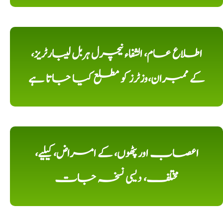
اطلاع عام، الشفاء نیچرل ہربل لیبارٹریز،
کے ممبران،وزٹرز کو مطلع کیا جاتا ہے
اعصاب اور پٹھوں، کے امراض، کیلیے،
مختلف، دیسی نسخہ جات