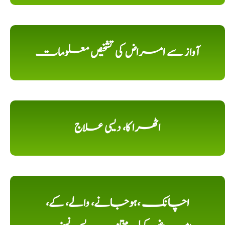
آواز سے امراض کی تشخیص معلومات
اٹھرا کا، دیسی علاج
اچانک ،ہوجانے، والے، کے،