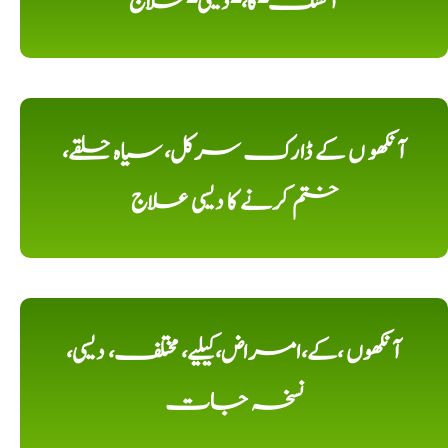
آتشک-کا،-دیسی-علاج
آنکھو ں کے ڈارک سرکل، سیاہ حلقے،
ختم کرنے کا دیسی علاج
آنکھوں ،کے،امراض،کیلیے، مختلف، دیسی،
نسخہ جات