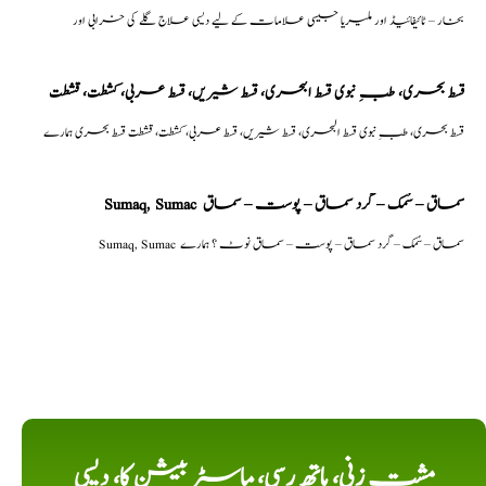
بخار – ٹائیفائیڈ اور ملیریا جیسی علامات کے لیے دیسی علاج گلے کی خرابی اور
قسط بحری، طبِ نبوی قسط البحری، قسط شیریں، قسط عربی، كشطت، قشطت
قسط بحری، طبِ نبوی قسط البحری، قسط شیریں، قسط عربی، كشطت، قشطت قسط بحری ہمارے
Sumaq, Sumac سماق – سُمک – گرد سماق – پوست – سماق
Sumaq, Sumac سماق – سُمک – گرد سماق – پوست – سماق نوٹ ؟ ہمارے
مشت زنی، ہاتھ رسی، ماسٹر بیشن کا، دیسی