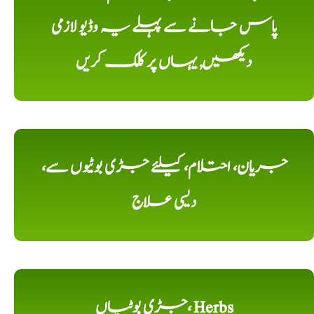
پاس جانے سے پہلے یہ وڈیو لازمی
دیکھیں, یہاں پر کلک کریں
جریان، احتلام، کیلئے جڑی بوٹیوں سے،
دیسی علاج
جڑی بوٹیاں، Herbs