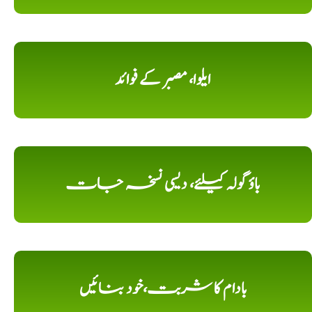
ایلوا، مصبر کے فوائد
باؤ گولہ کیلئے، دیسی نسخہ جات
بادام کا شربت،خود بنائیں