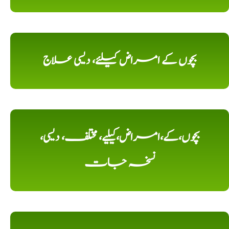
بچوں کے امراض کیلئے، دیسی علاج
بچوں،کے،امراض،کیلیے، مختلف، دیسی،
نسخہ جات