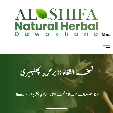
Menu
نسخہ الشفاء :: برص٬ پھلبہری
دیسی طریقہ علاج
/ نسخہ الشفاء :: برص٬ پھلبہری
/
Home