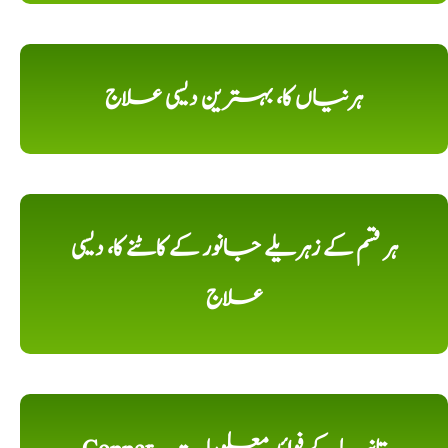
ہرنیاں کا، بہترین دیسی علاج
ہر قسم کے زہریلے جانور کے کاٹنے کا، دیسی
علاج