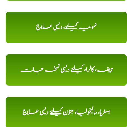
نمونیہ کیلئے، دیسی علاج
ہیضہ، کالرا، کیلئے دیسی نسخہ جات
ہسٹریا، مالیخولیا، جنون کیلئے دیسی علاج