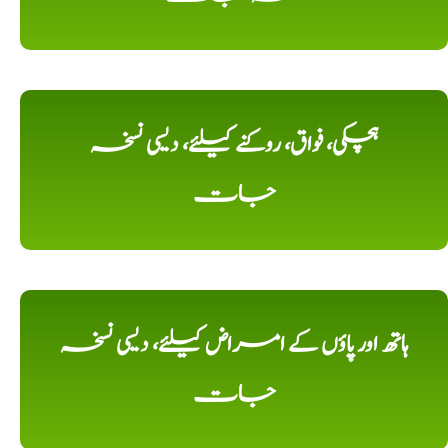
ہچکی، فواق، روکنے کیلئے، دیسی نسخہ
جات
ہاتھ اور پاؤں کے امراض کیلئے، دیسی نسخہ
جات