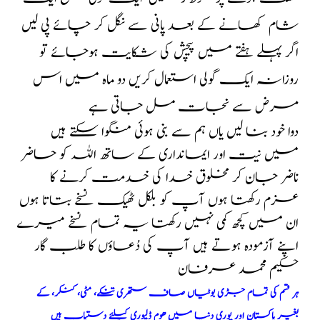
شام کھانے کے بعد پانی سے نگل کر چائے پی لیں
اگر پہلے ہفتے میں پیچش کی شکایت ہوجائے تو
روزانہ ایک گولی استعمال کریں دو ماہ میں اس
مرض سے نجات مل جاتی ہے
دوا خود بنا لیں یاں ہم سے بنی ہوئی منگوا سکتے ہیں
میں نیت اور ایمانداری کے ساتھ اللہ کو حاضر
ناضر جان کر مخلوق خدا کی خدمت کرنے کا
عزم رکھتا ہوں آپ کو بلکل ٹھیک نسخے بتاتا ہوں
ان میں کچھ کمی نہیں رکھتا یہ تمام نسخے میرے
اپنے آزمودہ ہوتے ہیں آپ کی دُعاؤں کا طلب گار
حکیم محمد عرفان
ہر قسم کی تمام جڑی بوٹیاں صاف ستھری تنکے، مٹی، کنکر، کے
بغیر پاکستان اور پوری دنیا میں ھوم ڈلیوری کیلئے دستیاب ہیں