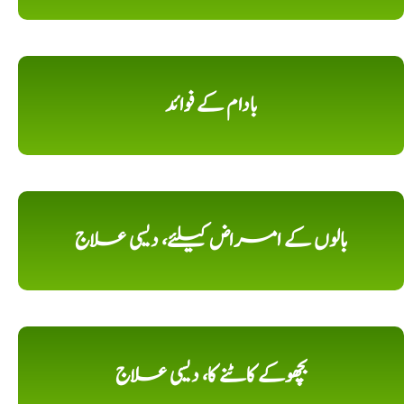
بادام کے فوائد
بالوں کے امراض کیلئے، دیسی علاج
بچھوکے کاٹنے کا، دیسی علاج