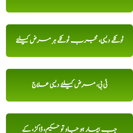
ٹوٹکے دیسی، مجرب ٹوٹکے ہر مرض کیلئے
ٹی بی، مرض کیلئے دیسی علاج
جب بیمار ہو جاو تو حکیم، ڈاکڑ، کے