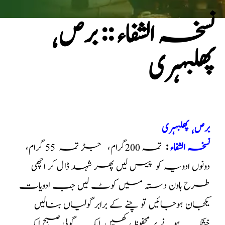
نسخہ الشفاء :: برص٬
پھلبہری
برص٬ پھلبہری
نسخہ الشفاء
:
تمہ 200گرام، جڑ تمہ 55 گرام،
دونوں ادویہ کو پیس لیں پھر شہد ڈال کر اچھی
طرح ہاون دستہ میں کوٹ لیں جب ادویات
یکجان ہوجائیں تو چنے کے برابر گولیاں بنالیں
خشک ہونے پر محفوظ رکھیں ایک گولی صبح ایک