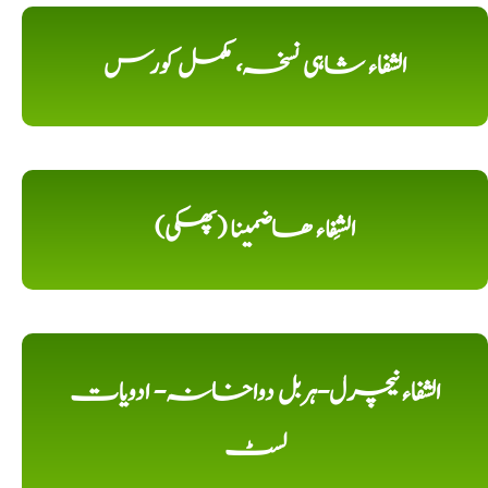
الشفاء شاہی نسخہ، مکمل کورس
الشِفاء ھاضمینا (پھکی)
الشفاء نیچرل-ہربل دواخانہ- ادویات
لسٹ