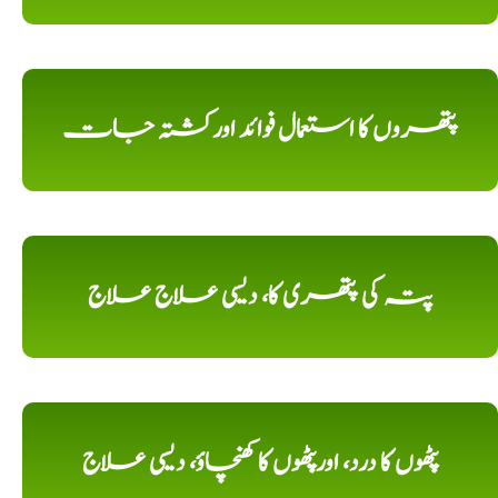
پتھروں کا استعمال فوائد اورکشتہ جات
پتہ کی پتھری کا، دیسی علاج علاج
پٹھوں کا درد، اورپٹھوں کا کھنچاؤ، دیسی علاج