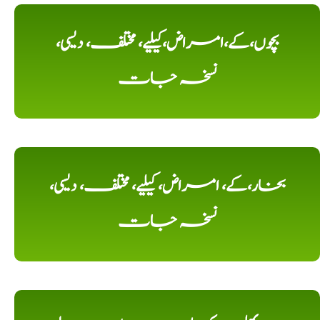
بچوں،کے،امراض،کیلیے، مختلف، دیسی،
نسخہ جات
بخار،کے، امراض، کیلیے، مختلف، دیسی،
نسخہ جات