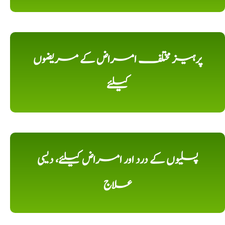
پرہیز مختلف امراض کے مریضوں
کیلئے
پسلیوں کے درد اور امراض کیلئے، دیسی
علاج