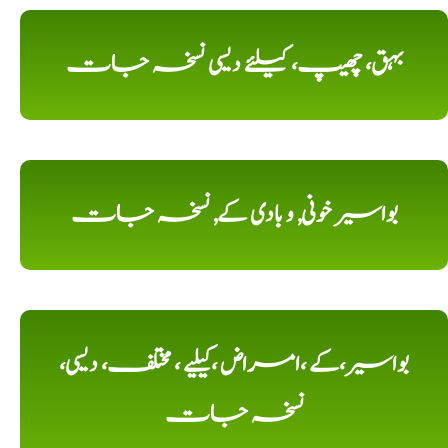
بہق، چھیپ، کیلئے دیسی نسخہ جات
بواسیر خونی, و بادی کے, نسخہ جات
بواسیر،کے ،امراض ،کیلیے ، مختلف، دیسی،
نسخہ جات