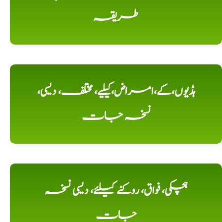
طریقہ
ہڈیوں،کے،امراض،کیلیے، مختلف، دیسی،
نسخہ جات
ہچکی، فواق، روکنے کیلئے، دیسی نسخہ
جات