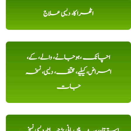
اٹھرا کا، دیسی علاج
اچانک ،ہوجانے، والے، کے،
امراض، کیلیے، مختلف، دیسی، نسخہ
جات
استسقاء، پیٹ پیں پانی پڑجانا، دیسی نسخہ