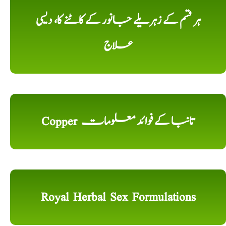
ہر قسم کے زہریلے جانور کے کاٹنے کا، دیسی
علاج
Copper تانبا کے فوائد معلومات
Royal Herbal Sex Formulations