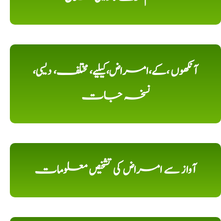
آنکھوں ،کے،امراض،کیلیے، مختلف، دیسی،
نسخہ جات
آواز سے امراض کی تشخیص معلومات