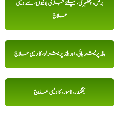
برص، پھلہری، کیلئے جڑی بوٹیوں، سے دیسی
علاج
بلڈ پریشر ہائی، اور بلڈ پریشر لو، کا دیسی علاج
بھگندر، ناسور، کا دیسی علاج