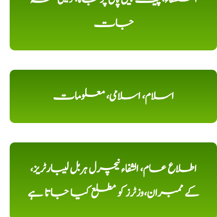
جات
اسلام، اسلامی، معلومات
اطلاع عام، الشفاء نیچرل ہربل لیبارٹریز،
کے ممبران،وزٹرز کو مطلع کیا جاتا ہے