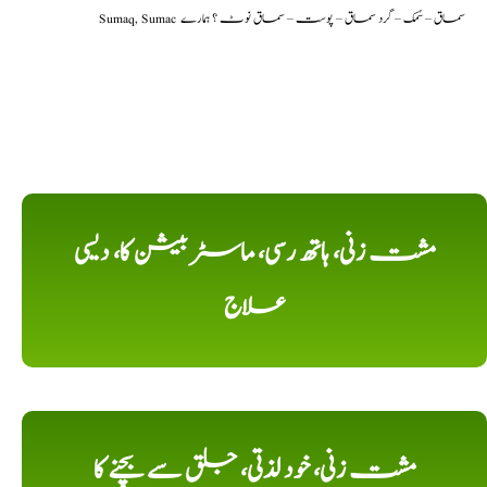
Sumaq, Sumac سماق – سُمک – گرد سماق – پوست – سماق نوٹ ؟ ہمارے
مشت زنی، ہاتھ رسی، ماسٹر بیشن کا، دیسی
علاج
مشت زنی، خود لذتی، جلق سے بچنے کا