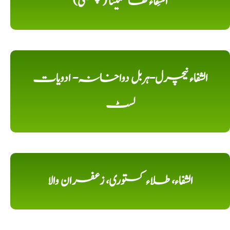
الشِفاء ھاضمینا (پھکی)
الشفاء نیچرل-ہربل دواخانہ- ادویات
لسٹ
الشفاء، طلاء کستوری، زعفران والا