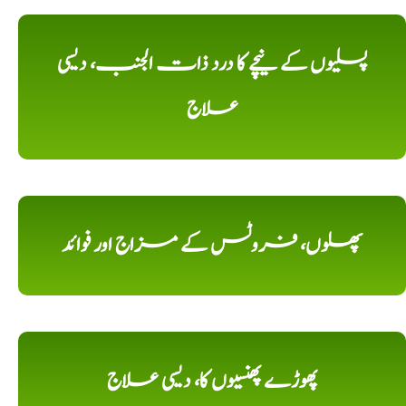
پسلیوں کے نیچے کا درد ذات الجنب، دیسی
علاج
پھلوں، فروٹس کے مزاج اور فوائد
پھوڑے پھنسیوں کا، دیسی علاج