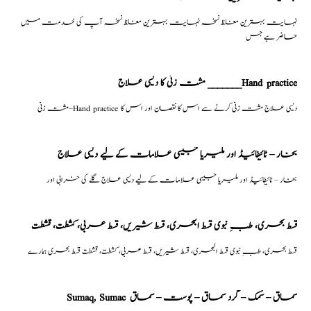
نہایت بہترین مغلظ نسخہ نہایت بہترین مغلظ نسخہ آپ کی خدمت میں
حاضر ہے جس
مشت زنی کا دیسی علاج _______Hand practice
مشت زنی–Hand practice دیسی علاج مشت زنی کرنے سے اس کا نقصان اور اس کا
بخار – ٹائیفائیڈ اور ملیریا جیسی علامات کے لیے دیسی علاج
بخار – ٹائیفائیڈ اور ملیریا جیسی علامات کے لیے دیسی علاج گلے کی خرابی اور
قسط بحری، طبِ نبوی قسط البحری، قسط شیریں، قسط عربی، كشطت، قشطت
قسط بحری، طبِ نبوی قسط البحری، قسط شیریں، قسط عربی، كشطت، قشطت قسط بحری ہمارے
Sumaq, Sumac سماق – سُمک – گرد سماق – پوست – سماق