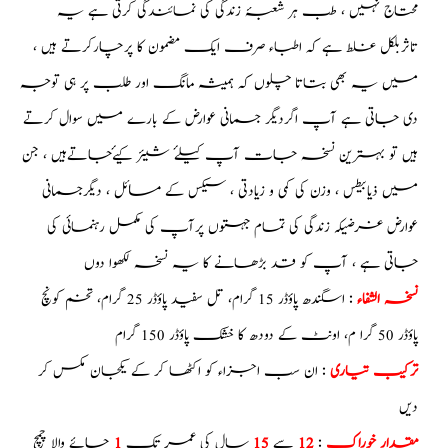
محتاج نہیں ، طب ہر شعبۂ زندگی کی نمائندگی کرتی ہے یہ
تاثربلکل غلط ہے کہ اطباء صرف ایک مضمون کا پرچارکرتے ہیں ،
میں یہ بھی بتاتا چلوں کہ ہمیشہ مانگ اور طلب پر ہی توجہ
دی جاتی ہے آپ اگرديگر جسمانی عوارض کے بارے میں سوال کرتے
ہیں تو بہترین نسخہ جات آپ کیلۓ شیئر کیۓجاتےہیں ، جن
میں ذیابیطس ، وزن کی کمی و زیادتی ، سیکس کے مسائل ، ديگرجسمانی
عوارض غرضيکہ زندگی کی تمام جہتوں پرآپ کی مکمل رہنمائی کی
جاتی ہے ، آپ کو قد بڑھانے کا یہ نسخہ لکھوا دوں
نسخہ الشفاء
: اسگندھ پاؤڈر 15 گرام، تل سفید پاؤڈر 25 گرام، تخم کونچ
پاؤڈر 50 گرا م، اونٹ کے دودھ کا خشک پاؤڈر 150 گرام
ترکیب تیاری
: ان سب اجزاء کو اکٹھا کر کے یکجان مکس کر
دیں
مقدار خوراک
:
12
سے
15
سال کی عمر تک
1
چائے والا چمچ