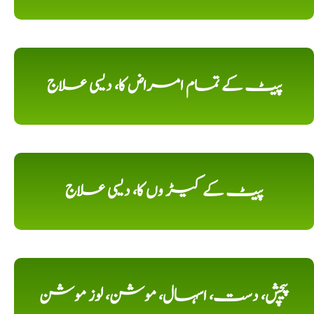
پیٹ کے تمام امراض کا، دیسی علاج
پیٹ کے کیڑ وں کا، دیسی علاج
پیچش، دست، اسہال، موشن، لوز موشن