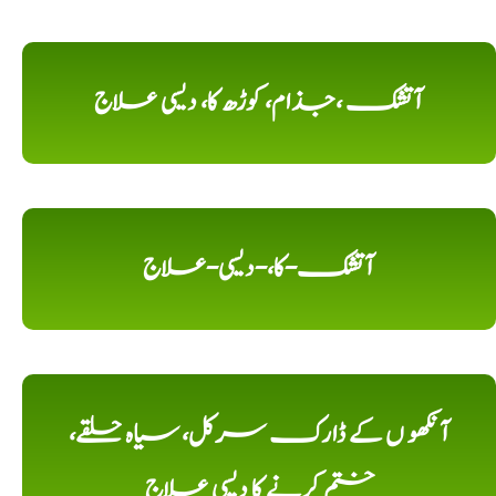
آتشک ،جذام، کوڑھ کا، دیسی علاج
آتشک-کا،-دیسی-علاج
آنکھو ں کے ڈارک سرکل، سیاہ حلقے،
ختم کرنے کا دیسی علاج