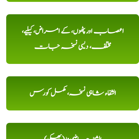
اعصاب اور پٹھوں، کے امراض، کیلیے،
مختلف، دیسی نسخہ جات
الشفاء شاہی نسخہ، مکمل کورس