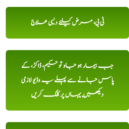
ٹی بی، مرض کیلئے دیسی علاج
جب بیمار ہو جاو تو حکیم، ڈاکڑ، کے
پاس جانے سے پہلے یہ وڈیو لازمی
دیکھیں, یہاں پر کلک کریں