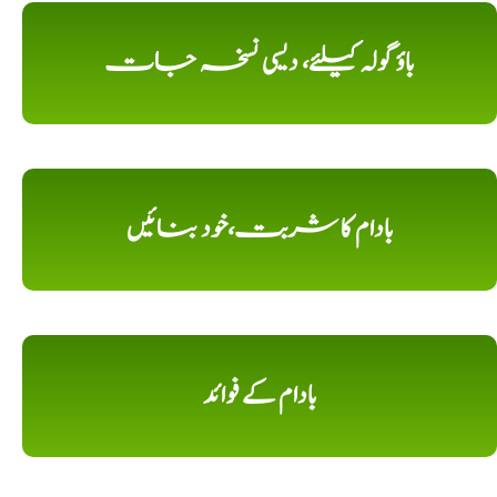
باؤ گولہ کیلئے، دیسی نسخہ جات
بادام کا شربت،خود بنائیں
بادام کے فوائد