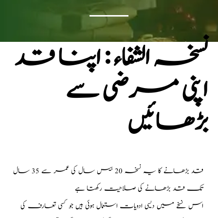
نسخہ الشفاء : اپنا قد
اپنی مرضی سے
بڑھائیں
قد بڑھانے کا یہ نسخہ 20 بیس سال کی عمر سے 35 سال
تک قد بڑھانے کی صلاحیت رکھتا ہے
اس نسخے میں دیسی ادویات استعمال ہوئی ہیں جو کسی تعارف کی