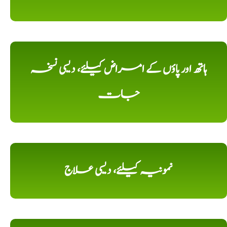
ہاتھ اور پاؤں کے امراض کیلئے، دیسی نسخہ
جات
نمونیہ کیلئے، دیسی علاج