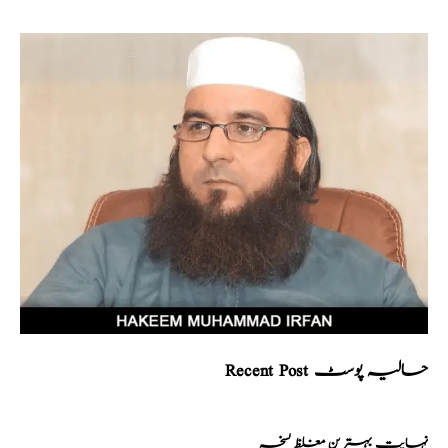
Recent Post حالیہ پوسٹ
نہایت بہترین مغلظ نسخہ