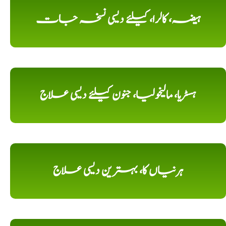
ہیضہ، کالرا، کیلئے دیسی نسخہ جات
ہسٹریا، مالیخولیا، جنون کیلئے دیسی علاج
ہرنیاں کا، بہترین دیسی علاج