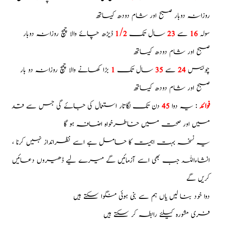
روزانہ دوبار صبح اور شام دودھ کیساتھ
سولہ
16
سے
23
سال تک
1/2
ڈیڑھ چائے والا چمچ روزانہ دوبار
صبح اور شام دودھ کیساتھ
چوبیس
24
سے
35
سال تک
1
بڑا کھانے والا چمچ روزانہ دو بار
صبح اور شام دودھ کیساتھ
فوائد
: یہ دوا
45
دن تک لگاتار استعمال کی جاۓ گی جس سے قد
میں اور صحت میں خاطرخواہ اضافہ ہو گا
یہ نسخہ بہت اہمیت کا حامل ہے اسے نظرانداز نہیں کرنا ،
انشاءاللہ جب بھی اسے آزمائيں گے میرے لیے ڈھیروں دعائيں
کریں گے
دوا خود بنا لیں یاں ہم سے بنی ہوئی منگوا سکتے ہیں
فری مشورہ کیلئے رابطہ کر سکتے ہیں