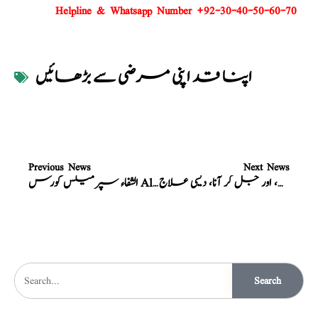
Helpline & Whatsapp Number +92-30-40-50-60-70
اپنا قد اپنی مرضی سے بڑھائیں
Previous News
Next News
نسخہ الشفاء : سوزاک، اور پیشاب میں خون پیپ، اور جل کر آنا، دیسی علاج
الشفاء سپرمیکس کورس Al- Shifa-Spermax
Search