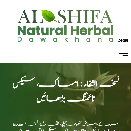
Menu
نسخہ الشفاء : امساک، سیکس
ٹائمنگ بڑھائیں
مردوں،کے،امراض مخصوصہ،کیلیے، مختلف، دیسی، نسخہ
/
Home