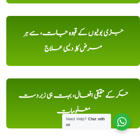
جڑی بوٹیوں کے قہوہ جات، سے ہر
مرض کا, دیسی علاج
جگر کے حقیقی افعال، بہت ہی زبردست
معلومات
Need Help?
Chat with
us