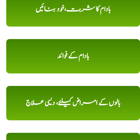
بادام کا شربت،خود بنائیں
بادام کے فوائد
بالوں کے امراض کیلئے، دیسی علاج