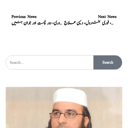
Previous News
Next News
نسخہ الشفاء : شوگر، فوری کنٹرول، دیسی علاج
نسخہ الشفاء : مردانہ کمزوری، عام جسمانی کمزوری، اعصابی کمزوری، دور چُست اور جوان بنیں
Search