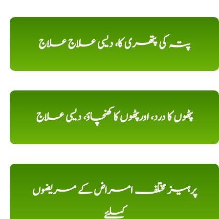
پتہ کی پتھری کا، دیسی علاج علاج
پٹھوں کا درد، اورپٹھوں کا کھنچاؤ، دیسی علاج
پرہیز مختلف امراض کے مریضوں
کیلئے