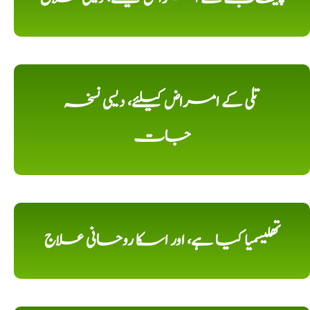
تلی کے امراض کیلئے، دیسی نسخہ
جات
تھلیسمیا کیا ہے، اور اسکا روحانی علاج