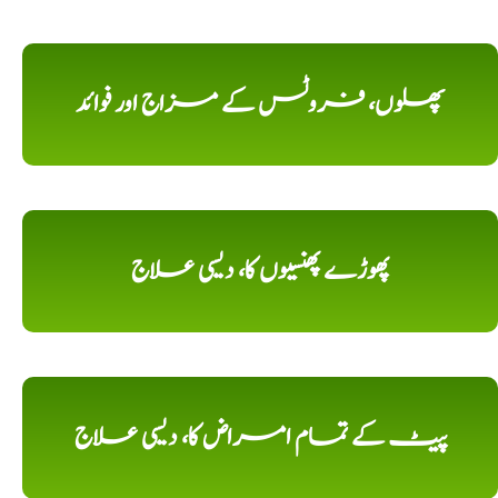
پھلوں، فروٹس کے مزاج اور فوائد
پھوڑے پھنسیوں کا، دیسی علاج
پیٹ کے تمام امراض کا، دیسی علاج