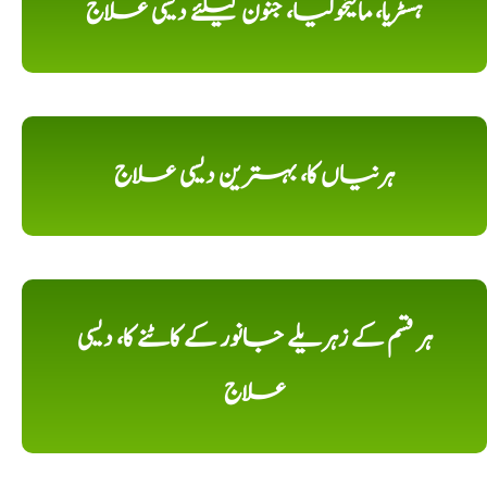
ہسٹریا، مالیخولیا، جنون کیلئے دیسی علاج
ہرنیاں کا، بہترین دیسی علاج
ہر قسم کے زہریلے جانور کے کاٹنے کا، دیسی
علاج