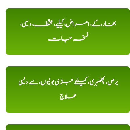
بخار،کے، امراض، کیلیے، مختلف، دیسی،
نسخہ جات
برص، پھلہری، کیلئے جڑی بوٹیوں، سے دیسی
علاج