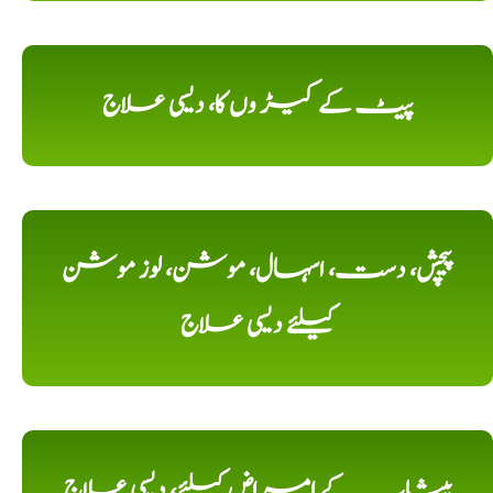
پیٹ کے کیڑ وں کا، دیسی علاج
پیچش، دست، اسہال، موشن، لوز موشن
کیلئے دیسی علاج
پیشاب کے امراض کیلئے، دیسی علاج