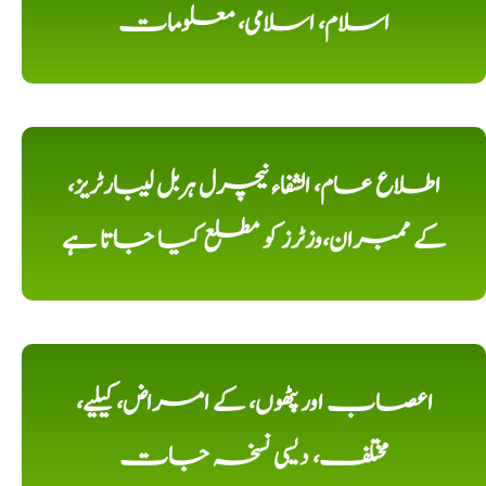
اسلام، اسلامی، معلومات
اطلاع عام، الشفاء نیچرل ہربل لیبارٹریز،
کے ممبران،وزٹرز کو مطلع کیا جاتا ہے
اعصاب اور پٹھوں، کے امراض، کیلیے،
مختلف، دیسی نسخہ جات