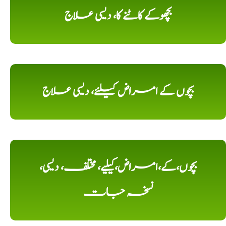
بچھوکے کاٹنے کا، دیسی علاج
بچوں کے امراض کیلئے، دیسی علاج
بچوں،کے،امراض،کیلیے، مختلف، دیسی،
نسخہ جات