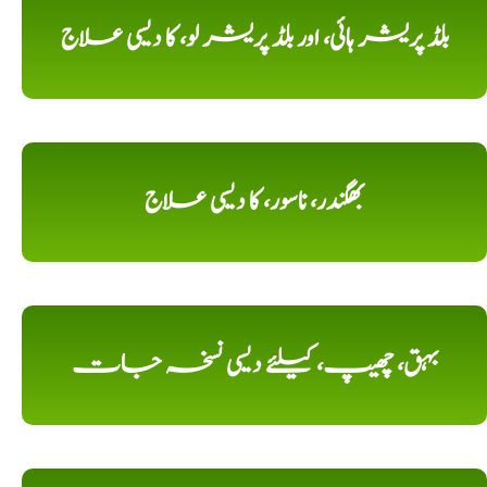
بلڈ پریشر ہائی، اور بلڈ پریشر لو، کا دیسی علاج
بھگندر، ناسور، کا دیسی علاج
بہق، چھیپ، کیلئے دیسی نسخہ جات