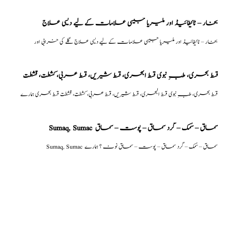
بخار – ٹائیفائیڈ اور ملیریا جیسی علامات کے لیے دیسی علاج
بخار – ٹائیفائیڈ اور ملیریا جیسی علامات کے لیے دیسی علاج گلے کی خرابی اور
قسط بحری، طبِ نبوی قسط البحری، قسط شیریں، قسط عربی، كشطت، قشطت
قسط بحری، طبِ نبوی قسط البحری، قسط شیریں، قسط عربی، كشطت، قشطت قسط بحری ہمارے
Sumaq, Sumac سماق – سُمک – گرد سماق – پوست – سماق
Sumaq, Sumac سماق – سُمک – گرد سماق – پوست – سماق نوٹ ؟ ہمارے