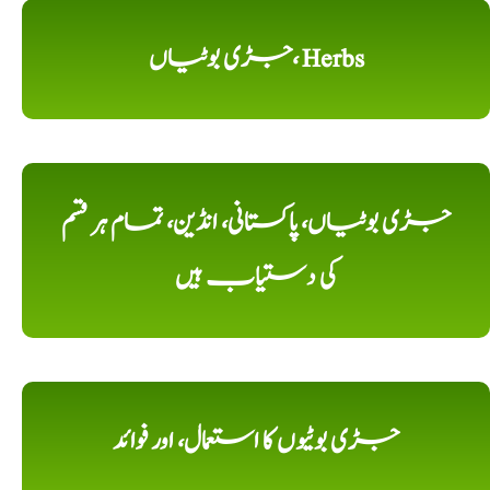
جڑی بوٹیاں، Herbs
جڑی بوٹیاں، پاکستانی، انڈین، تمام ہر قسم
کی دستیاب ہیں
جڑی بوٹیوں کا استعمال، اور فوائد