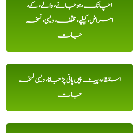
اچانک ،ہوجانے، والے، کے،
امراض، کیلیے، مختلف، دیسی، نسخہ
جات
استسقاء، پیٹ پیں پانی پڑجانا، دیسی نسخہ
جات