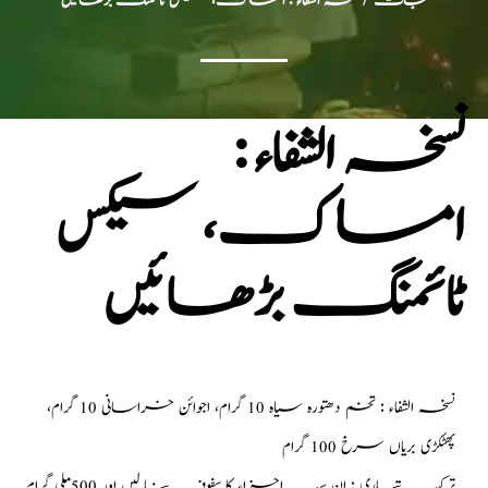
جات
/ نسخہ الشفاء : امساک، سیکس ٹائمنگ بڑھائیں
نسخہ الشفاء :
امساک، سیکس
ٹائمنگ بڑھائیں
نسخہ الشفاء : تخم دھتورہ سیاہ 10 گرام، اجوائن خراسانی 10 گرام،
پھٹکڑی بریاں سرخ 100 گرام
ترکیب تیاری : ان سب اجزاء کا سفوف بنا لیں اور 500 ملی گرام