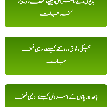
ہڈیوں،کے،امراض،کیلیے، مختلف، دیسی،
نسخہ جات
ہچکی، فواق، روکنے کیلئے، دیسی نسخہ
جات
ہاتھ اور پاؤں کے امراض کیلئے، دیسی نسخہ