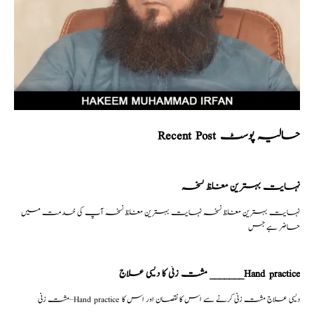
Recent Post حالیہ پوسٹ
نہایت بہترین مغلظ نسخہ
نہایت بہترین مغلظ نسخہ نہایت بہترین مغلظ نسخہ آپ کی خدمت میں
حاضر ہے جس
مشت زنی کا دیسی علاج _______Hand practice
مشت زنی–Hand practice دیسی علاج مشت زنی کرنے سے اس کا نقصان اور اس کا