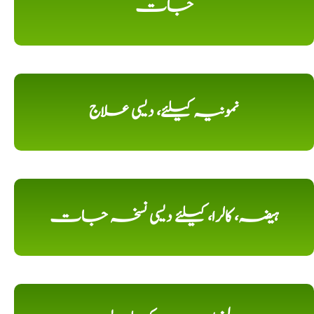
جات
نمونیہ کیلئے، دیسی علاج
ہیضہ، کالرا، کیلئے دیسی نسخہ جات