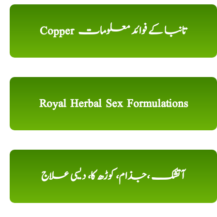
Copper تانبا کے فوائد معلومات
Royal Herbal Sex Formulations
آتشک ،جذام، کوڑھ کا، دیسی علاج