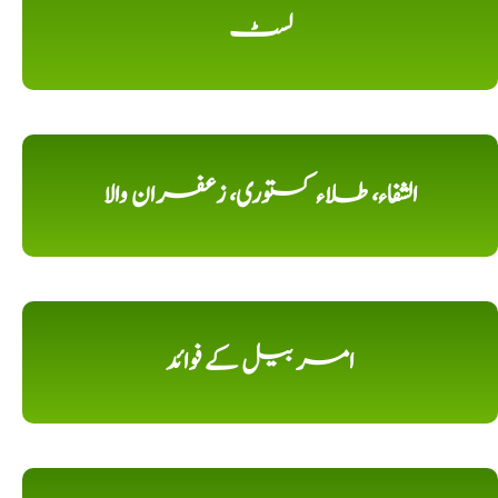
لسٹ
الشفاء، طلاء کستوری، زعفران والا
امر بیل کے فوائد