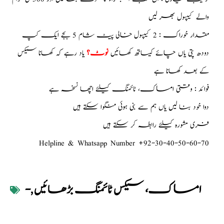
والے کیپسول بھر لیں
مقدار خوراک : 2 کیپسول خالی پیٹ شام 5 بجے ایک کپ
دودھ پتی یاں چائے کیساتھ کھائیں
نوٹ؟
یاد رہے کہ کھانا سیکس
کے بعد کھانا ہے
فوائد : وقتی امساک، ٹائمنگ کیلئے اچھا نسخہ ہے
دوا خود بنا لیں یاں ہم سے بنی ہوئی منگوا سکتے ہیں
فری مشورہ کیلئے رابطہ کر سکتے ہیں
Helpline & Whatsapp Number +92-30-40-50-60-70
امساک، سیکس ٹائمنگ بڑھائیں
,
-