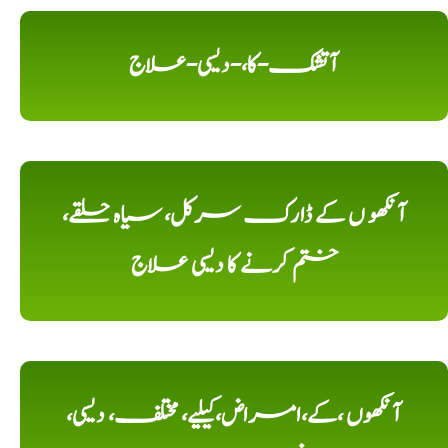
آتشک-کا،-دیسی-علاج
آنکھو ں کے ڈارک سرکل، سیاہ حلقے،
ختم کرنے کا دیسی علاج
آنکھوں ،کے،امراض،کیلیے، مختلف، دیسی،