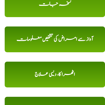
نسخہ جات
آواز سے امراض کی تشخیص معلومات
اٹھرا کا، دیسی علاج