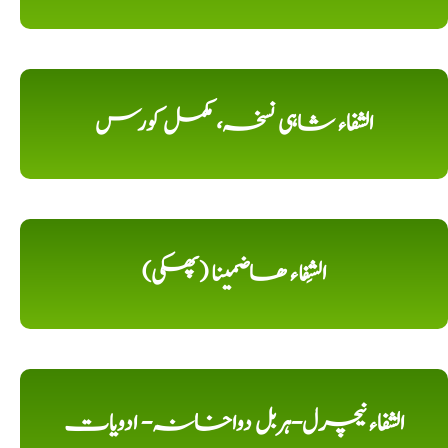
الشفاء شاہی نسخہ، مکمل کورس
الشِفاء ھاضمینا (پھکی)
الشفاء نیچرل-ہربل دواخانہ- ادویات