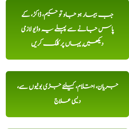
جب بیمار ہو جاو تو حکیم، ڈاکڑ، کے
پاس جانے سے پہلے یہ وڈیو لازمی
دیکھیں, یہاں پر کلک کریں
جریان، احتلام، کیلئے جڑی بوٹیوں سے،
دیسی علاج