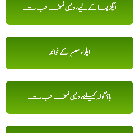
ایگزیما کے لیے، دیسی نسخہ جات
ایلوا، مصبر کے فوائد
باؤ گولہ کیلئے، دیسی نسخہ جات