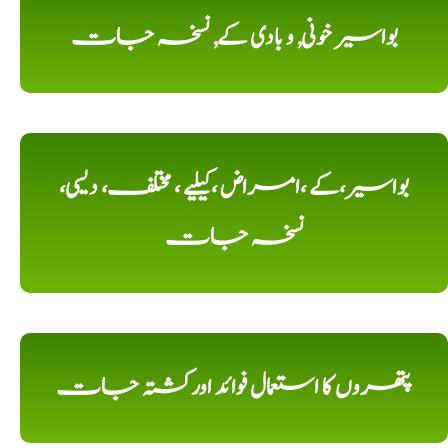
بواسیر خونی, و بادی کے, نسخہ جات
بواسیر،کے ،امراض ،کیلیے ، مختلف، دیسی،
نسخہ جات
پتھروں کا استعمال فوائد اورکشتہ جات