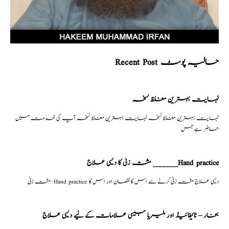
Recent Post حالیہ پوسٹ
نہایت بہترین مغلظ نسخہ
نہایت بہترین مغلظ نسخہ نہایت بہترین مغلظ نسخہ آپ کی خدمت میں
حاضر ہے جس
مشت زنی کا دیسی علاج _______Hand practice
مشت زنی–Hand practice دیسی علاج مشت زنی کرنے سے اس کا نقصان اور اس کا
بخار – ٹائیفائیڈ اور ملیریا جیسی علامات کے لیے دیسی علاج