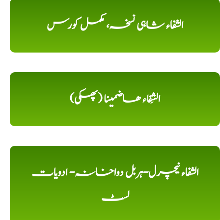
الشفاء شاہی نسخہ، مکمل کورس
الشِفاء ھاضمینا (پھکی)
الشفاء نیچرل-ہربل دواخانہ- ادویات
لسٹ