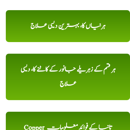
ہرنیاں کا، بہترین دیسی علاج
ہر قسم کے زہریلے جانور کے کاٹنے کا، دیسی
علاج
Copper تانبا کے فوائد معلومات