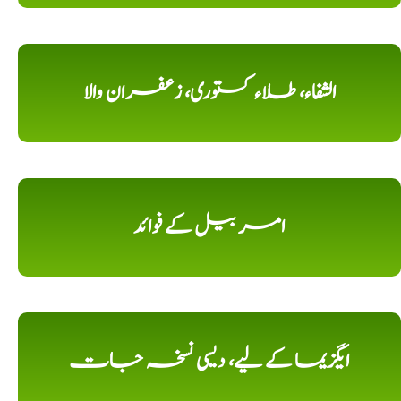
الشفاء، طلاء کستوری، زعفران والا
امر بیل کے فوائد
ایگزیما کے لیے، دیسی نسخہ جات