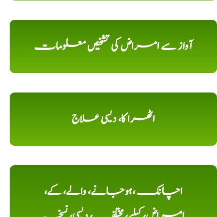
آواز سے امراض کی تشخیص معلومات
اٹھرا کا، دیسی علاج
اچانک ،ہوجانے، والے، کے،
امراض، کیلیے، مختلف، دیسی، نسخہ