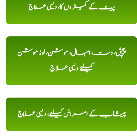
پیٹ کے کیڑ وں کا، دیسی علاج
پیچش، دست، اسہال، موشن، لوز موشن
کیلئے دیسی علاج
پیشاب کے امراض کیلئے، دیسی علاج