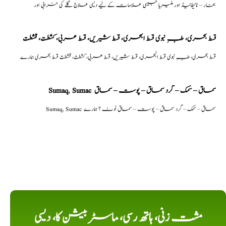
بخار – ٹائیفائیڈ اور ملیریا جیسی علامات کے لیے دیسی علاج گلے کی خرابی اور
قسط بحری، طبِ نبوی قسط البحری، قسط شیریں، قسط عربی، كشطت، قشطت
قسط بحری، طبِ نبوی قسط البحری، قسط شیریں، قسط عربی، كشطت، قشطت قسط بحری ہمارے
Sumaq, Sumac سماق – سُمک – گرد سماق – پوست – سماق
Sumaq, Sumac سماق – سُمک – گرد سماق – پوست – سماق نوٹ ؟ ہمارے
مشت زنی، ہاتھ رسی، ماسٹر بیشن کا، دیسی