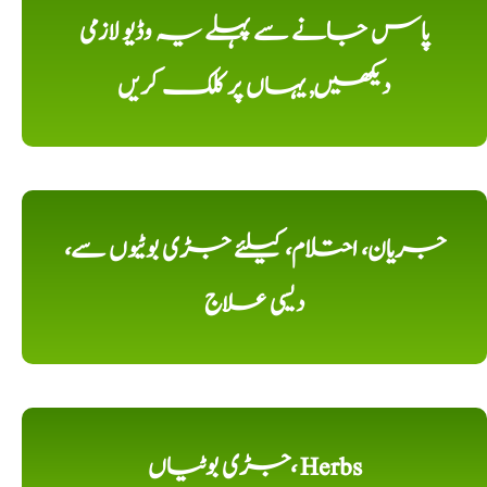
پاس جانے سے پہلے یہ وڈیو لازمی
دیکھیں, یہاں پر کلک کریں
جریان، احتلام، کیلئے جڑی بوٹیوں سے،
دیسی علاج
جڑی بوٹیاں، Herbs