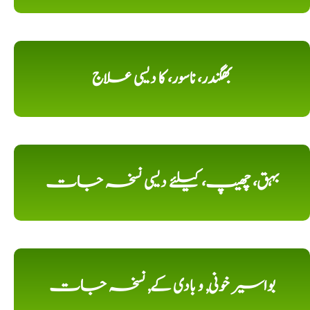
بھگندر، ناسور، کا دیسی علاج
بہق، چھیپ، کیلئے دیسی نسخہ جات
بواسیر خونی, و بادی کے, نسخہ جات