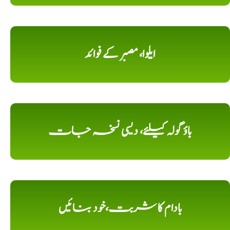
ایلوا، مصبر کے فوائد
باؤ گولہ کیلئے، دیسی نسخہ جات
بادام کا شربت،خود بنائیں