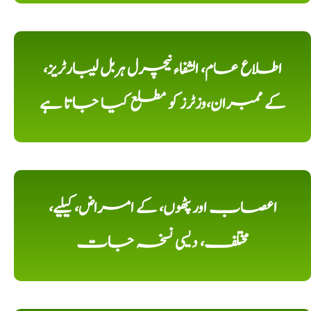
اطلاع عام، الشفاء نیچرل ہربل لیبارٹریز،
کے ممبران،وزٹرز کو مطلع کیا جاتا ہے
اعصاب اور پٹھوں، کے امراض، کیلیے،
مختلف، دیسی نسخہ جات