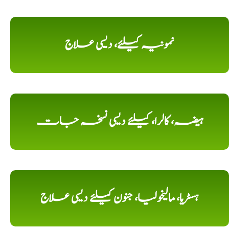
نمونیہ کیلئے، دیسی علاج
ہیضہ، کالرا، کیلئے دیسی نسخہ جات
ہسٹریا، مالیخولیا، جنون کیلئے دیسی علاج