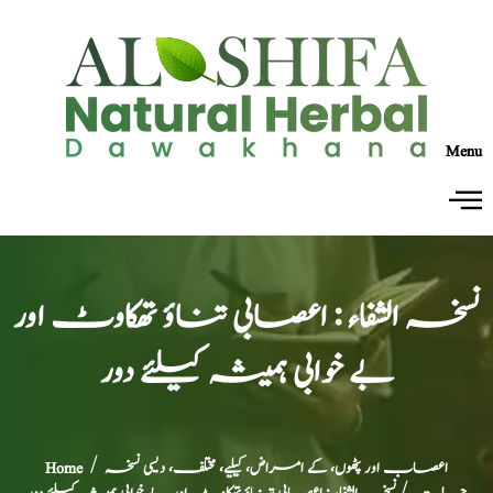
Menu
نسخہ الشفاء : اعصابی تناؤ تھکاوٹ اور
بے خوابی ہمیشہ کیلئے دور
اعصاب اور پٹھوں، کے امراض، کیلیے، مختلف، دیسی نسخہ
/
Home