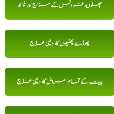
پھلوں، فروٹس کے مزاج اور فوائد
پھوڑے پھنسیوں کا، دیسی علاج
پیٹ کے تمام امراض کا، دیسی علاج