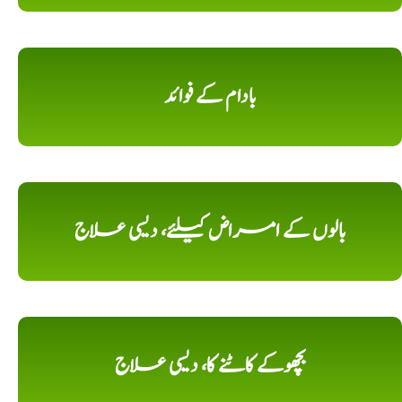
بادام کے فوائد
بالوں کے امراض کیلئے، دیسی علاج
بچھوکے کاٹنے کا، دیسی علاج