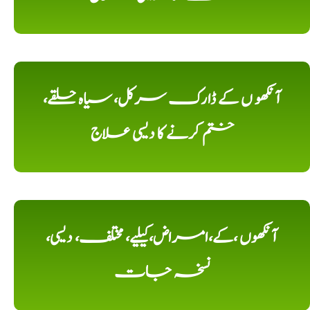
آنکھو ں کے ڈارک سرکل، سیاہ حلقے،
ختم کرنے کا دیسی علاج
آنکھوں ،کے،امراض،کیلیے، مختلف، دیسی،
نسخہ جات