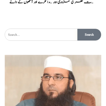
نسخہ الشفاء : عینک سے نجات نظر کی کمزوری دور
نسخہ الشفاء : ککرے اور آنکھوں کے دانے
Search