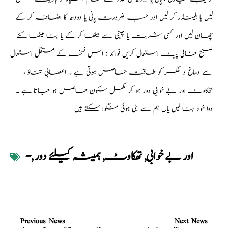
لیں یا بلینڈر کر لیں اور حسب ضرورت پانی یا دودھ کا اضافہ کر کے
چھان لیں اور کسی شربت یا چینی سے میٹھا کر کے یا بنا میٹھا کئے
صبح خالی پیٹ استعمال کریں فوائد : اس نسخہ کے مستقل استعمال
سے دماغ و نظر کو طاقت حاصل ہوتی ہے ۔ اعصابی تناؤ ،
تھکاوٹ اور بے خوابی دور ہو کر مکمل سکون حاصل ہو جاتا ہے ۔
دوا خود بنا لیں یاں ہم سے بنی ہوئی منگوا سکتے ہیں
اور بے خوابی
,
تھکاوٹ
,
ہمیشہ کیلئے دور
,
-
Previous News
Next News