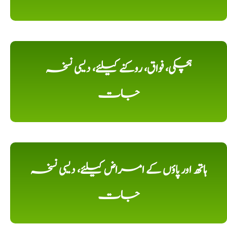
ہچکی، فواق، روکنے کیلئے، دیسی نسخہ
جات
ہاتھ اور پاؤں کے امراض کیلئے، دیسی نسخہ
جات