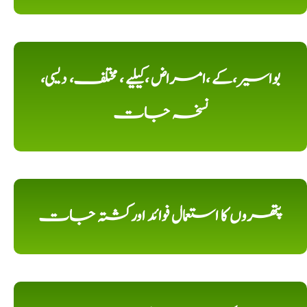
بواسیر،کے ،امراض ،کیلیے ، مختلف، دیسی،
نسخہ جات
پتھروں کا استعمال فوائد اورکشتہ جات