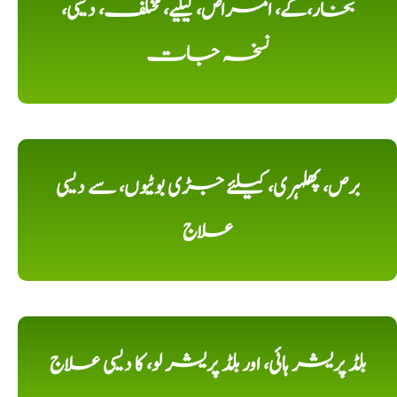
بخار،کے، امراض، کیلیے، مختلف، دیسی،
نسخہ جات
برص، پھلہری، کیلئے جڑی بوٹیوں، سے دیسی
علاج
بلڈ پریشر ہائی، اور بلڈ پریشر لو، کا دیسی علاج