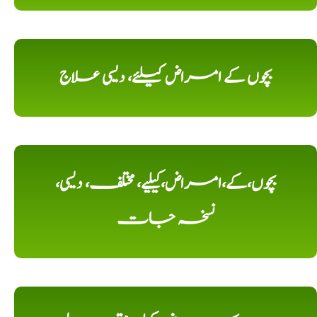
بچوں کے امراض کیلئے، دیسی علاج
بچوں،کے،امراض،کیلیے، مختلف، دیسی،
نسخہ جات