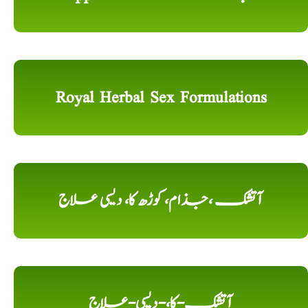
Royal Herbal Sex Formulations
آتشک ،جذام، کوڑھ کا، دیسی علاج
آتشک-کا،-دیسی-علاج