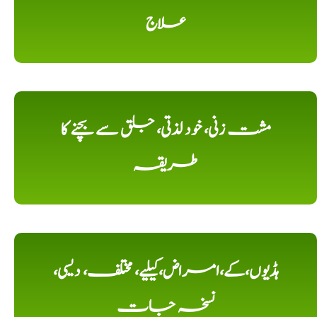
علاج
مشت زنی، خود لذتی، جلق سے بچنے کا
طریقہ
ہڈیوں،کے،امراض،کیلیے، مختلف، دیسی،
نسخہ جات