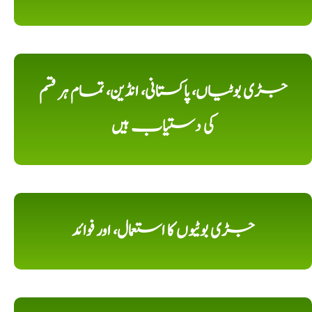
جڑی بوٹیاں، پاکستانی، انڈین، تمام ہر قسم
کی دستیاب ہیں
جڑی بوٹیوں کا استعمال، اور فوائد