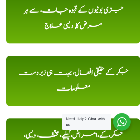
جڑی بوٹیوں کے قہوہ جات، سے ہر
مرض کا, دیسی علاج
جگر کے حقیقی افعال، بہت ہی زبردست
معلومات
Need Help?
Chat with
us
جگر،کے،امراض،کیلیے، مختلف، دیسی،