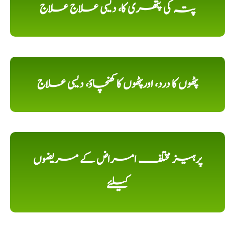
پتہ کی پتھری کا، دیسی علاج علاج
پٹھوں کا درد، اورپٹھوں کا کھنچاؤ، دیسی علاج
پرہیز مختلف امراض کے مریضوں
کیلئے