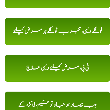
ٹوٹکے دیسی، مجرب ٹوٹکے ہر مرض کیلئے
ٹی بی، مرض کیلئے دیسی علاج
جب بیمار ہو جاو تو حکیم، ڈاکڑ، کے