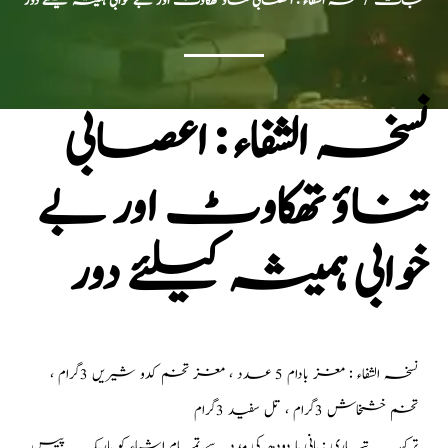
جات
/ نسخہ الشفاء : اعصابی تناؤ تھکاوٹ اور بے خوابی ہمیشہ کیلئے دور
نسخہ الشفاء : اعصابی
تناؤ تھکاوٹ اور بے
خوابی ہمیشہ کیلئے دور
نسخہ الشفاء : مغز بادام 5 عدد ، مغز تخم کدو شیریں 3گرام ،
تخم خشخاش 3گرام ، تل سفید 3گرام
ترکیب تیاری : پانی یا دودھ کی مدد سے تمام اشیاء کو باریک پیس