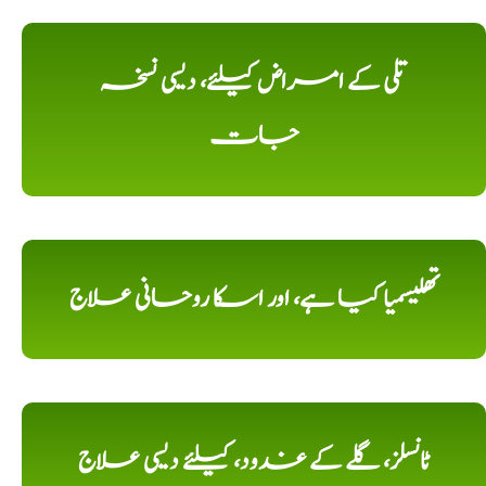
تلی کے امراض کیلئے، دیسی نسخہ
جات
تھلیسمیا کیا ہے، اور اسکا روحانی علاج
ٹانسلز، گلے کے غدود، کیلئے دیسی علاج