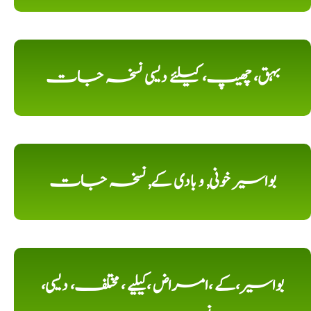
بہق، چھیپ، کیلئے دیسی نسخہ جات
بواسیر خونی, و بادی کے, نسخہ جات
بواسیر،کے ،امراض ،کیلیے ، مختلف، دیسی،