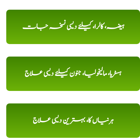
ہیضہ، کالرا، کیلئے دیسی نسخہ جات
ہسٹریا، مالیخولیا، جنون کیلئے دیسی علاج
ہرنیاں کا، بہترین دیسی علاج