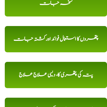
نسخہ جات
پتھروں کا استعمال فوائد اورکشتہ جات
پتہ کی پتھری کا، دیسی علاج علاج