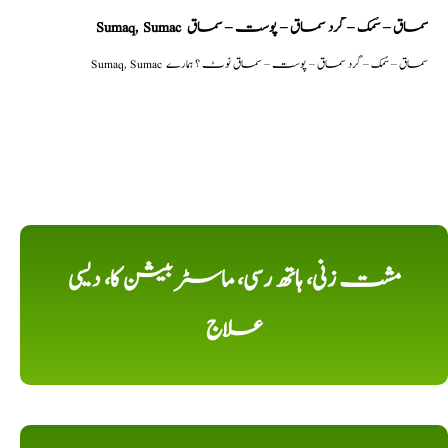
Sumaq, Sumac سماق – سُمک – گرد سماق – پوست – سماق
Sumaq, Sumac سماق – سُمک – گرد سماق – پوست – سماق نوٹ ؟ ہمارے
مشت زنی، ہاتھ رسی، ماسٹر بیشن کا، دیسی
علاج