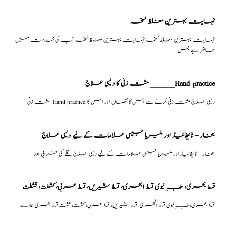
نہایت بہترین مغلظ نسخہ
نہایت بہترین مغلظ نسخہ نہایت بہترین مغلظ نسخہ آپ کی خدمت میں
حاضر ہے جس
مشت زنی کا دیسی علاج _______Hand practice
مشت زنی–Hand practice دیسی علاج مشت زنی کرنے سے اس کا نقصان اور اس کا
بخار – ٹائیفائیڈ اور ملیریا جیسی علامات کے لیے دیسی علاج
بخار – ٹائیفائیڈ اور ملیریا جیسی علامات کے لیے دیسی علاج گلے کی خرابی اور
قسط بحری، طبِ نبوی قسط البحری، قسط شیریں، قسط عربی، كشطت، قشطت
قسط بحری، طبِ نبوی قسط البحری، قسط شیریں، قسط عربی، كشطت، قشطت قسط بحری ہمارے