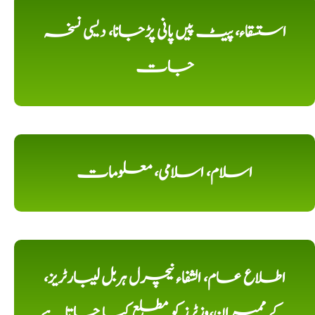
استسقاء، پیٹ پیں پانی پڑجانا، دیسی نسخہ
جات
اسلام، اسلامی، معلومات
اطلاع عام، الشفاء نیچرل ہربل لیبارٹریز،
کے ممبران،وزٹرز کو مطلع کیا جاتا ہے