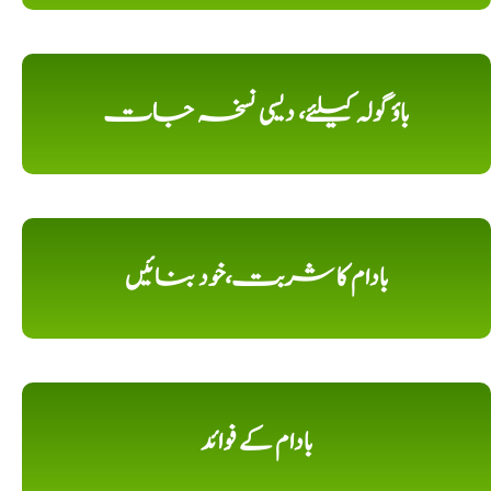
باؤ گولہ کیلئے، دیسی نسخہ جات
بادام کا شربت،خود بنائیں
بادام کے فوائد