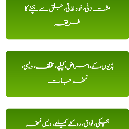
مشت زنی، خود لذتی، جلق سے بچنے کا
طریقہ
ہڈیوں،کے،امراض،کیلیے، مختلف، دیسی،
نسخہ جات
ہچکی، فواق، روکنے کیلئے، دیسی نسخہ