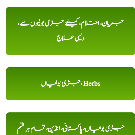
جریان، احتلام، کیلئے جڑی بوٹیوں سے،
دیسی علاج
جڑی بوٹیاں، Herbs
جڑی بوٹیاں، پاکستانی، انڈین، تمام ہر قسم