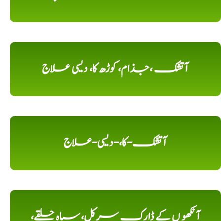
آتشک ،جذام، کوڑھ کا، دیسی علاج
آتشک-کا،-دیسی-علاج
آنکھو ں کے ڈارک سرکل، سیاہ حلقے،