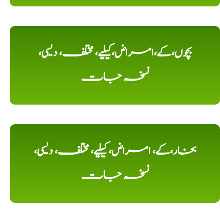
بچوں،کے،امراض،کیلیے، مختلف، دیسی،
نسخہ جات
بخار،کے، امراض، کیلیے، مختلف، دیسی،
نسخہ جات