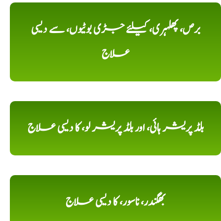
برص، پھلہری، کیلئے جڑی بوٹیوں، سے دیسی
علاج
بلڈ پریشر ہائی، اور بلڈ پریشر لو، کا دیسی علاج
بھگندر، ناسور، کا دیسی علاج