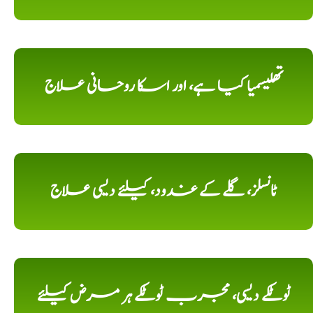
تھلیسمیا کیا ہے، اور اسکا روحانی علاج
ٹانسلز، گلے کے غدود، کیلئے دیسی علاج
ٹوٹکے دیسی، مجرب ٹوٹکے ہر مرض کیلئے