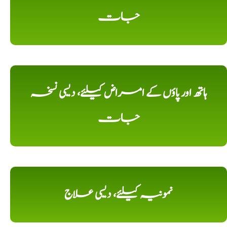
جات
ہاتھ اور پاؤں کے امراض کیلئے، دیسی نسخہ
جات
نمونیہ کیلئے، دیسی علاج