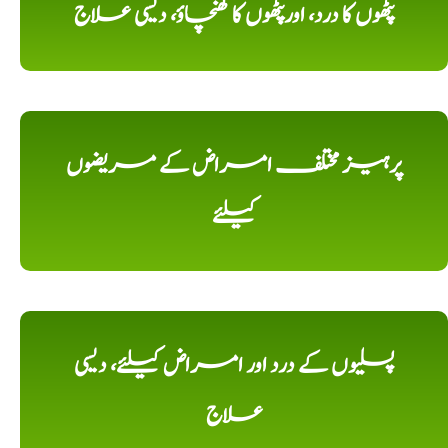
پٹھوں کا درد، اورپٹھوں کا کھنچاؤ، دیسی علاج
پرہیز مختلف امراض کے مریضوں
کیلئے
پسلیوں کے درد اور امراض کیلئے، دیسی
علاج