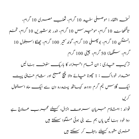
نسخہ الشفاء : موصلی سفید 10 گرام، ثعلب مصری 10 گرام،
تالمکھانہ 10 گرام، موچرس 10 گرام، اندر جوشیریں 10 گرام، تخم
اٹنگن 10 گرام، بوپھلی 10 گرام، گوند کتیر 100 گرام، چھلکا اسبغول 10
گرام، سنگھاڑا 50 گرام، چینی 100 گرام
ترکیب تیاری : ان تمام اجزاء کا باریک سفوف بنا لیں
مقدار خوراک : 1 چھوٹا چائے والا چمچ صبح اور شام خالی پیٹ
ایک گلاس نیم گرم دودھ کیساتھ پندرہ دن سے ایک ماہ استعمال
کریں
فوائد : احتلام جریان سرعت انزال، کیلئے مجرب علاج ہے
دوا خود بنا لیں یاں ہم سے بنی ہوئی منگوا سکتے ہیں
فری مشورہ کیلئے رابطہ کر سکتے ہیں