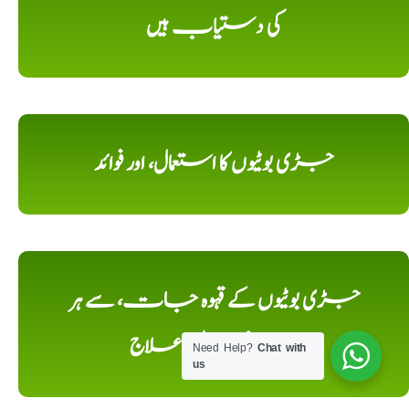
کی دستیاب ہیں
جڑی بوٹیوں کا استعمال، اور فوائد
جڑی بوٹیوں کے قہوہ جات، سے ہر
مرض کا, دیسی علاج
Need Help?
Chat with
us