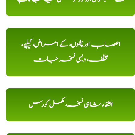
اعصاب اور پٹھوں، کے امراض، کیلیے،
مختلف، دیسی نسخہ جات
الشفاء شاہی نسخہ، مکمل کورس