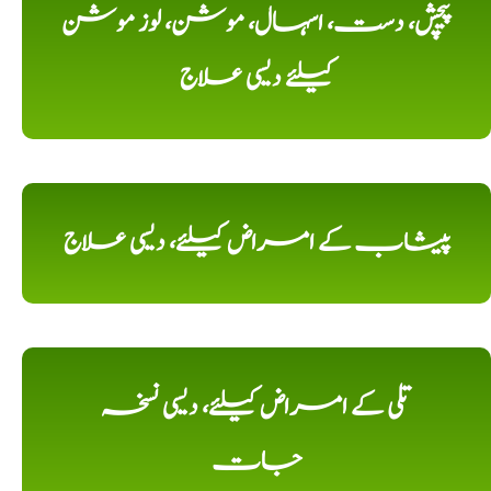
پیچش، دست، اسہال، موشن، لوز موشن
کیلئے دیسی علاج
پیشاب کے امراض کیلئے، دیسی علاج
تلی کے امراض کیلئے، دیسی نسخہ
جات