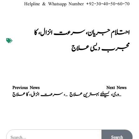
Helpline & Whatsapp Number +92-30-40-50-60-70
احتلام جریان، سرعت انزال، کا
مجرب دیسی علاج
Previous News
Next News
نسخہ الشفاء : مردانہ کمزوری، کیلئے بہترین علاج
نسخہ الشفاء : جریان، احتلام، سرعت انزال، کا علاج
Search