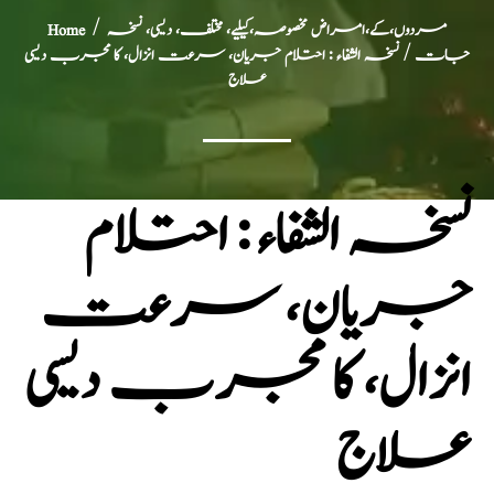
مردوں،کے،امراض مخصوصہ،کیلیے، مختلف، دیسی، نسخہ
/
Home
جات
/ نسخہ الشفاء : احتلام جریان، سرعت انزال، کا مجرب دیسی
علاج
نسخہ الشفاء : احتلام
جریان، سرعت
انزال، کا مجرب دیسی
علاج