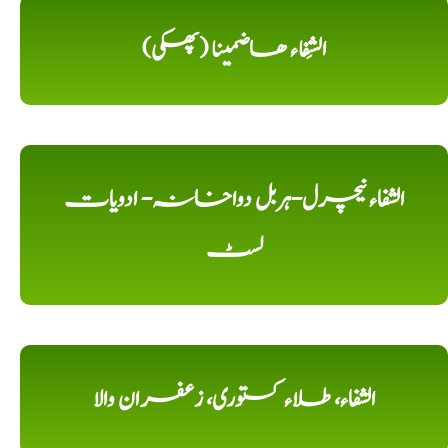
الشِفاء ھاضمینا (پھکی)
الشفاء نیچرل-ہربل دواخانہ- ادویات
لسٹ
الشفاء، طلاء کستوری، زعفران والا