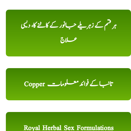
ہر قسم کے زہریلے جانور کے کاٹنے کا، دیسی
علاج
Copper تانبا کے فوائد معلومات
Royal Herbal Sex Formulations