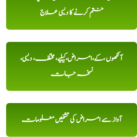
ختم کرنے کا دیسی علاج
آنکھوں ،کے،امراض،کیلیے، مختلف، دیسی،
نسخہ جات
آواز سے امراض کی تشخیص معلومات