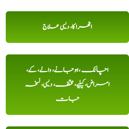
اٹھرا کا، دیسی علاج
اچانک ،ہوجانے، والے، کے،
امراض، کیلیے، مختلف، دیسی، نسخہ
جات