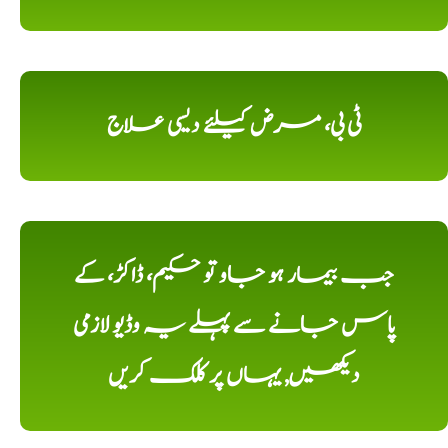
ٹی بی، مرض کیلئے دیسی علاج
جب بیمار ہو جاو تو حکیم، ڈاکڑ، کے
پاس جانے سے پہلے یہ وڈیو لازمی
دیکھیں, یہاں پر کلک کریں