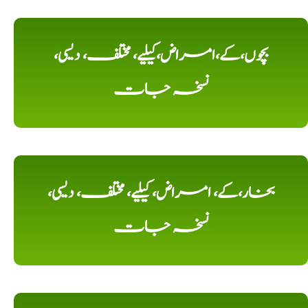
بچوں،کے،امراض،کیلیے، مختلف، دیسی،
نسخہ جات
بخار،کے، امراض، کیلیے، مختلف، دیسی،
نسخہ جات