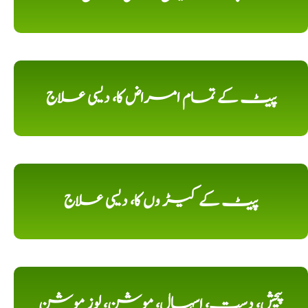
پیٹ کے تمام امراض کا، دیسی علاج
پیٹ کے کیڑ وں کا، دیسی علاج
پیچش، دست، اسہال، موشن، لوز موشن