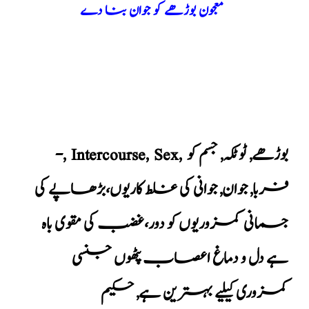
معجون بوڑھے کو جوان بنا دے
بوڑھے
,
ٹوٹکہ
,
جسم کو
,
Sex
,
Intercourse
,
-
فربا
,
جوان
,
جوانی کی غلط کاریوں،بڑھاپے کی
جسمانی کمزوریوں کو دور،غضب کی مقوی باہ
ہے دل و دماغ اعصاب پٹھوں جنسی
کمزوری کیلیے بہترین ہے
,
حکیم