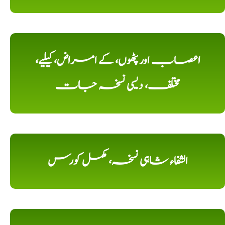
اعصاب اور پٹھوں، کے امراض، کیلیے،
مختلف، دیسی نسخہ جات
الشفاء شاہی نسخہ، مکمل کورس