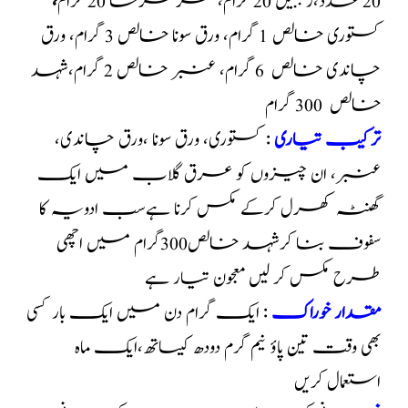
20 عدد،زنجبیل 20 گرام،عقر قرحا 20 گرام
،
کستوری خالص 1 گرام، ورق سونا خالص 3 گرام، ورق
چاندی خالص 6 گرام
، عنبر خالص 2 گرام،شہد
خالص 300 گرام
ترکیب تیاری
: کستوری، ورق سونا ،ورق چاندی،
عنبر، ان چیزوں کو عرق گلاب میں ایک
گھنٹہ کھرل کرکے مکس کرنا ہےسب ادویہ کا
سفوف بنا کرشہد خالص300گرام
میں اچھی
طرح مکس کر لیں معجون تیار ہے
مقدار خوراک
: ایک گرام دن میں ایک بار کسی
بھی وقت تین پاؤ
نیم گرم دودھ کیساتھ،ایک ماہ
استعمال کریں