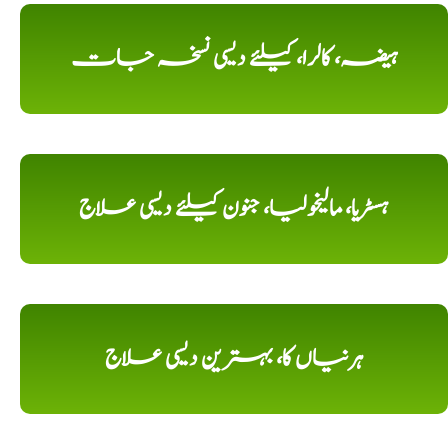
ہیضہ، کالرا، کیلئے دیسی نسخہ جات
ہسٹریا، مالیخولیا، جنون کیلئے دیسی علاج
ہرنیاں کا، بہترین دیسی علاج