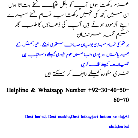
عزم رکھتا ہوں آپ کو بلکل ٹھیک نسخے بتاتا ہوں
ان میں کچھ کمی نہیں رکھتا یہ تمام نسخے میرے
اپنے آزمودہ ہوتے ہیں آپ کی دُعاؤں کا طلب گار
حکیم محمد عرفان
ہر قسم کی تمام جڑی بوٹیاں صاف ستھری تنکے، مٹی، کنکر، کے
بغیر پاکستان اور پوری دنیا میں ھوم ڈلیوری کیلئے دستیاب ہیں
تفصیلات کیلئے کلک کریں
فری مشورہ کیلئے رابطہ کر سکتے ہیں
Helpline & Whatsapp Number +92-30-40-50-
60-70
Desi herbal, Desi nuskha,Desi totkay,jari botion se ilaj,Al
shifa,herbal