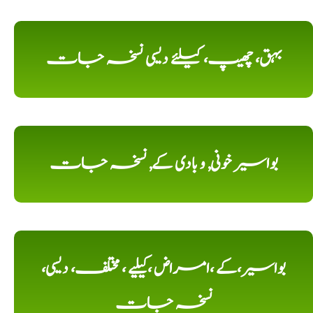
بہق، چھیپ، کیلئے دیسی نسخہ جات
بواسیر خونی, و بادی کے, نسخہ جات
بواسیر،کے ،امراض ،کیلیے ، مختلف، دیسی،
نسخہ جات