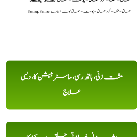
Sumaq, Sumac سماق – سُمک – گرد سماق – پوست – سماق
Sumaq, Sumac سماق – سُمک – گرد سماق – پوست – سماق نوٹ ؟ ہمارے
مشت زنی، ہاتھ رسی، ماسٹر بیشن کا، دیسی
علاج