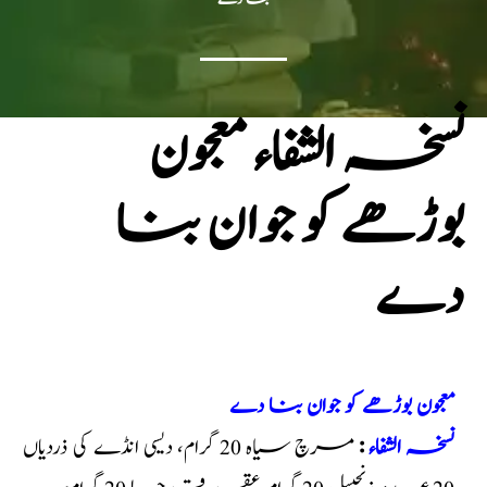
نسخہ الشفاء معجون
بوڑھے کو جوان بنا
دے
معجون بوڑھے کو جوان بنا دے
نسخہ الشفاء
:
مرچ سیاہ 20 گرام، دیسی انڈے کی ذردیاں