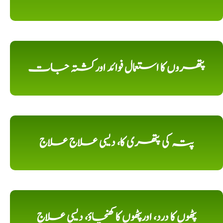
پتھروں کا استعمال فوائد اورکشتہ جات
پتہ کی پتھری کا، دیسی علاج علاج
پٹھوں کا درد، اورپٹھوں کا کھنچاؤ، دیسی علاج