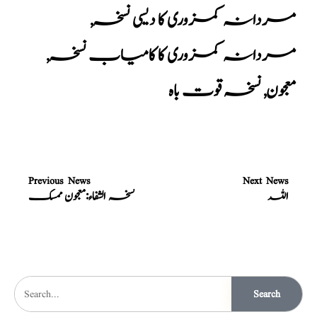
مردانہ کمزوری کا دیسی نسخہ
,
مردانہ کمزوری کا کامیاب نسخہ
,
معجون
,
نسخہ قوت باہ
Previous News
Next News
اللہ
نسخہ الشفاء:معجون ممسک
Search