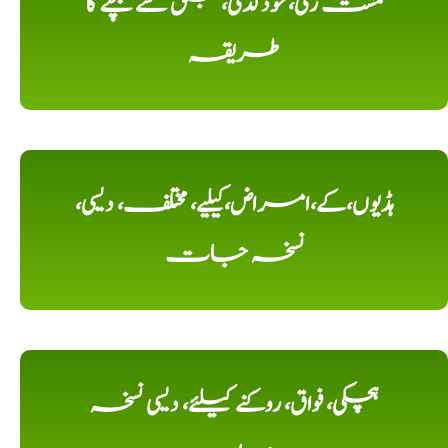
مشت زنی، خود لذتی، جلق سے بچنے کا
طریقہ
ہڈیوں،کے،امراض،کیلیے، مختلف، دیسی،
نسخہ جات
ہچکی، فواق، روکنے کیلئے، دیسی نسخہ