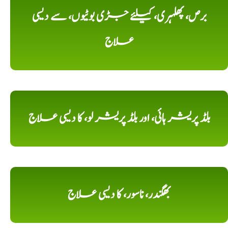
برص، پھلہری، کیلئے جڑی بوٹیوں، سے دیسی
علاج
بلڈ پریشر ہائی، اور بلڈ پریشر لو، کا دیسی علاج
بھگندر، ناسور، کا دیسی علاج