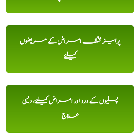
پرہیز مختلف امراض کے مریضوں
کیلئے
پسلیوں کے درد اور امراض کیلئے، دیسی
علاج