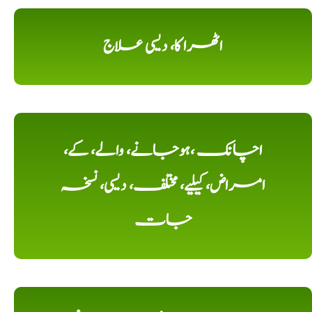
اٹھرا کا، دیسی علاج
اچانک ،ہوجانے، والے، کے،
امراض، کیلیے، مختلف، دیسی، نسخہ
جات