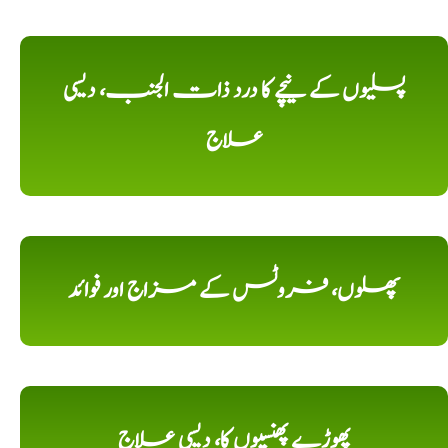
پسلیوں کے نیچے کا درد ذات الجنب، دیسی
علاج
پھلوں، فروٹس کے مزاج اور فوائد
پھوڑے پھنسیوں کا، دیسی علاج