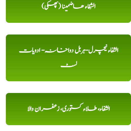
الشِفاء ھاضمینا (پھکی)
الشفاء نیچرل-ہربل دواخانہ- ادویات
لسٹ
الشفاء، طلاء کستوری، زعفران والا