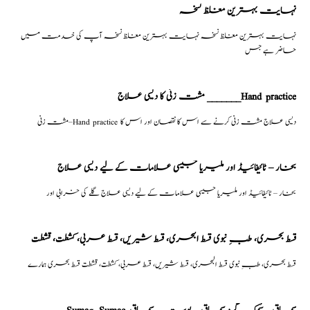
نہایت بہترین مغلظ نسخہ
نہایت بہترین مغلظ نسخہ نہایت بہترین مغلظ نسخہ آپ کی خدمت میں
حاضر ہے جس
مشت زنی کا دیسی علاج _______Hand practice
مشت زنی–Hand practice دیسی علاج مشت زنی کرنے سے اس کا نقصان اور اس کا
بخار – ٹائیفائیڈ اور ملیریا جیسی علامات کے لیے دیسی علاج
بخار – ٹائیفائیڈ اور ملیریا جیسی علامات کے لیے دیسی علاج گلے کی خرابی اور
قسط بحری، طبِ نبوی قسط البحری، قسط شیریں، قسط عربی، كشطت، قشطت
قسط بحری، طبِ نبوی قسط البحری، قسط شیریں، قسط عربی، كشطت، قشطت قسط بحری ہمارے