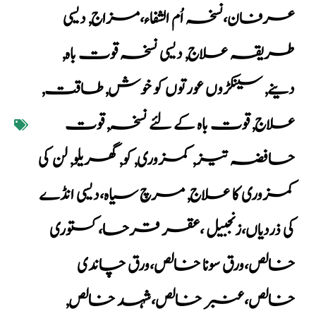
عرفان،نسخہ اُم الشفاء،مزاج
,
دیسی
طریقہ علاج
,
دیسی نسخہ قوت باہ
,
دینے
,
سینکڑوں عورتوں کو خوش
,
طاقت
,
علاج
,
قوت باہ کے لئے نسخہ
,
قوت
حافضہ تیز
,
کمزوری
,
کو
,
گھریلو
,
لن کی
کمزوری کا علاج
,
مرچ سیاہ،دیسی انڈے
کی ذردیاں،زنجبیل ،عقر قرحا،کستوری
خالص،ورق سونا خالص،ورق چاندی
خالص،عنبر خالص،شہد خالص
,