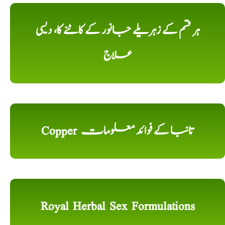
ہر قسم کے زہریلے جانور کے کاٹنے کا، دیسی
علاج
Copper تانبا کے فوائد معلومات
Royal Herbal Sex Formulations