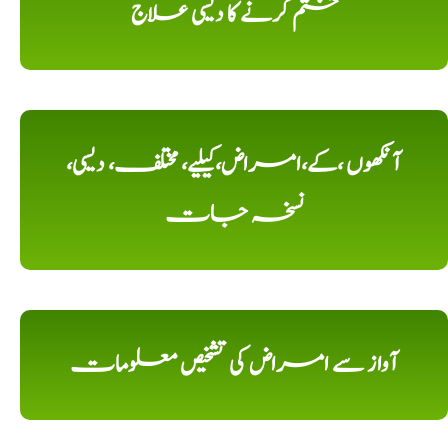
ختم کرنے کا دیسی علاج
آنکھوں ،کے،امراض،کیلیے، مختلف، دیسی،
نسخہ جات
آواز سے امراض کی تشخیص معلومات