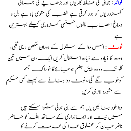
فوائد
: جوانی کی غلط کاریوں اور بڑھاپے کی جسمانی
کمزوریوں
کو دور کرتی ہے غضب کی مقوی باہ ہے
دل و
دماغ اعصاب پٹھوں جنسی کمزوری کیلئے بہترین
ہے
نوٹ
: اس دوا کے استعمال کے دوران
مکھن دیسی گھی
،
دودھ کا ذیادہ سے ذیادہ استعمال کریں
ایک دن میں تین
کلو تک دودھ پیئں ہضم ہوجائےگا
خوراک جسم
کوخوب لگے گی،،نوٹ دوا بنانے سے پہلے
کسی حکیم
سے مشورہ لازمی کریں
دوا خود بنا لیں یاں ہم سے بنی ہوئی منگوا سکتے ہیں
میں نیت اور ایمانداری کے ساتھ اللہ کو حاضر
ناضر جان کر مخلوق خدا کی خدمت کرنے کا