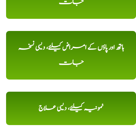
جات
ہاتھ اور پاؤں کے امراض کیلئے، دیسی نسخہ
جات
نمونیہ کیلئے، دیسی علاج