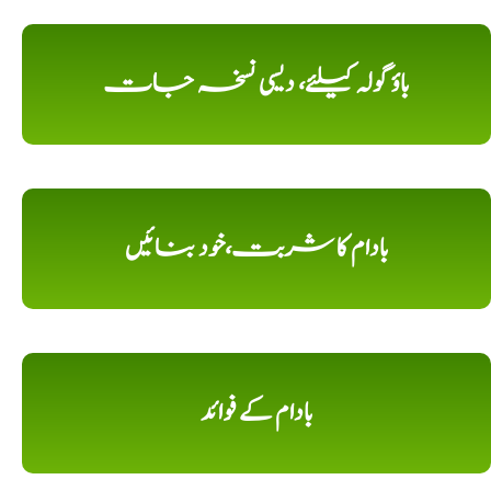
باؤ گولہ کیلئے، دیسی نسخہ جات
بادام کا شربت،خود بنائیں
بادام کے فوائد