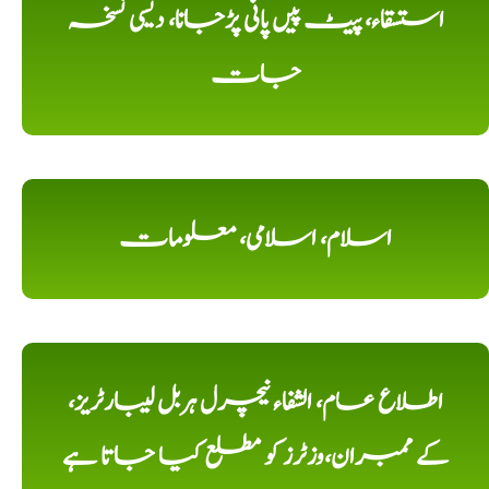
استسقاء، پیٹ پیں پانی پڑجانا، دیسی نسخہ
جات
اسلام، اسلامی، معلومات
اطلاع عام، الشفاء نیچرل ہربل لیبارٹریز،
کے ممبران،وزٹرز کو مطلع کیا جاتا ہے