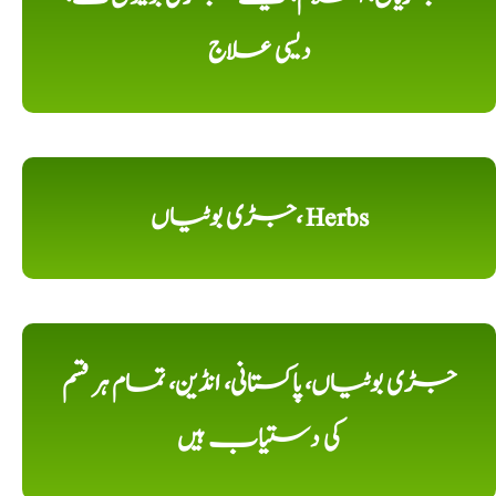
دیسی علاج
جڑی بوٹیاں، Herbs
جڑی بوٹیاں، پاکستانی، انڈین، تمام ہر قسم
کی دستیاب ہیں