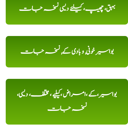
بہق، چھیپ، کیلئے دیسی نسخہ جات
بواسیر خونی, و بادی کے, نسخہ جات
بواسیر،کے ،امراض ،کیلیے ، مختلف، دیسی،
نسخہ جات