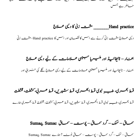
حاضر ہے جس
مشت زنی کا دیسی علاج _______Hand practice
مشت زنی–Hand practice دیسی علاج مشت زنی کرنے سے اس کا نقصان اور اس کا
بخار – ٹائیفائیڈ اور ملیریا جیسی علامات کے لیے دیسی علاج
بخار – ٹائیفائیڈ اور ملیریا جیسی علامات کے لیے دیسی علاج گلے کی خرابی اور
قسط بحری، طبِ نبوی قسط البحری، قسط شیریں، قسط عربی، كشطت، قشطت
قسط بحری، طبِ نبوی قسط البحری، قسط شیریں، قسط عربی، كشطت، قشطت قسط بحری ہمارے
Sumaq, Sumac سماق – سُمک – گرد سماق – پوست – سماق
Sumaq, Sumac سماق – سُمک – گرد سماق – پوست – سماق نوٹ ؟ ہمارے