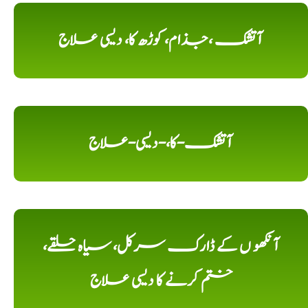
آتشک ،جذام، کوڑھ کا، دیسی علاج
آتشک-کا،-دیسی-علاج
آنکھو ں کے ڈارک سرکل، سیاہ حلقے،
ختم کرنے کا دیسی علاج