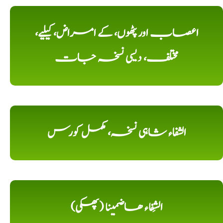
اعصاب اور پٹھوں، کے امراض، کیلیے،
مختلف، دیسی نسخہ جات
الشفاء شاہی نسخہ، مکمل کورس
الشِفاء ھاضمینا (پھکی)