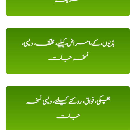
طریقہ
ہڈیوں،کے،امراض،کیلیے، مختلف، دیسی،
نسخہ جات
ہچکی، فواق، روکنے کیلئے، دیسی نسخہ
جات