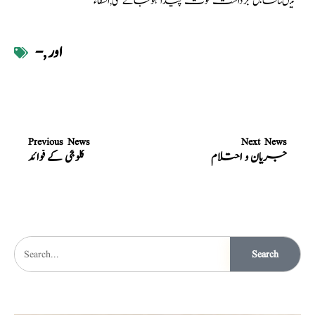
میںناقابل برداشت قوت پیدا ہوجائے گی,الشفاء
اور
,
-
Previous News
Next News
جریان و احتلام
کلونجی کے فوائد
Search