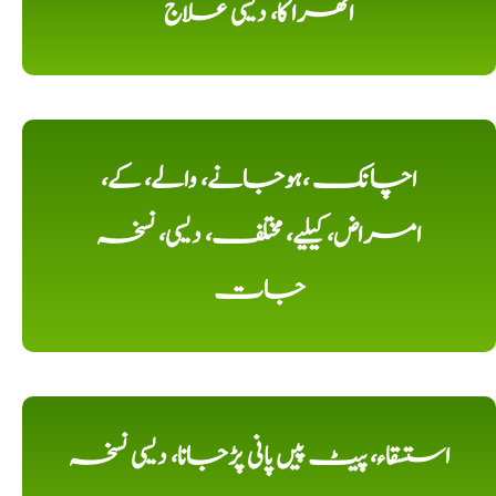
اٹھرا کا، دیسی علاج
اچانک ،ہوجانے، والے، کے،
امراض، کیلیے، مختلف، دیسی، نسخہ
جات
استسقاء، پیٹ پیں پانی پڑجانا، دیسی نسخہ