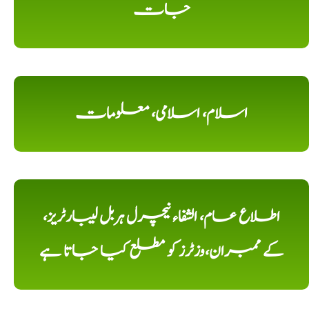
جات
اسلام، اسلامی، معلومات
اطلاع عام، الشفاء نیچرل ہربل لیبارٹریز،
کے ممبران،وزٹرز کو مطلع کیا جاتا ہے