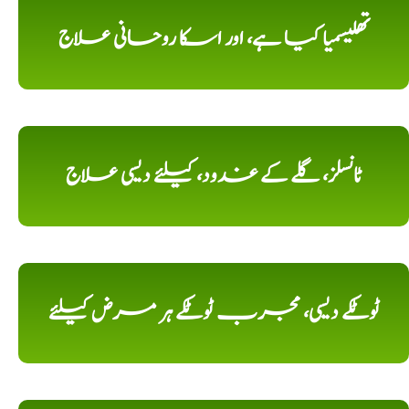
تھلیسمیا کیا ہے، اور اسکا روحانی علاج
ٹانسلز، گلے کے غدود، کیلئے دیسی علاج
ٹوٹکے دیسی، مجرب ٹوٹکے ہر مرض کیلئے