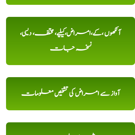
آنکھوں ،کے،امراض،کیلیے، مختلف، دیسی،
نسخہ جات
آواز سے امراض کی تشخیص معلومات