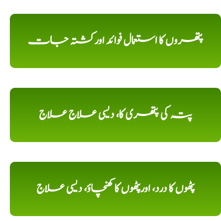
پتھروں کا استعمال فوائد اورکشتہ جات
پتہ کی پتھری کا، دیسی علاج علاج
پٹھوں کا درد، اورپٹھوں کا کھنچاؤ، دیسی علاج