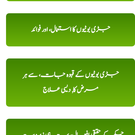
جڑی بوٹیوں کا استعمال، اور فوائد
جڑی بوٹیوں کے قہوہ جات، سے ہر
مرض کا, دیسی علاج