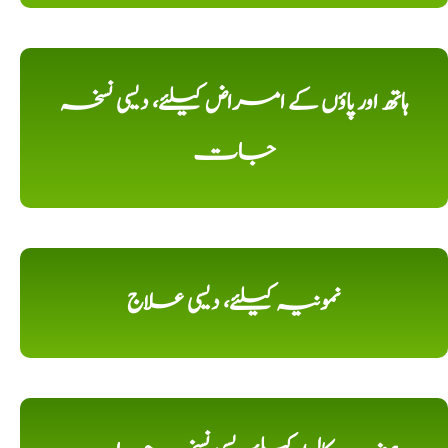
ہاتھ اور پاؤں کے امراض کیلئے، دیسی نسخہ
جات
نمونیہ کیلئے، دیسی علاج