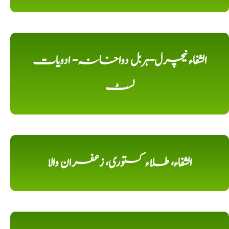
الشفاء نیچرل-ہربل دواخانہ- ادویات
لسٹ
الشفاء، طلاء کستوری، زعفران والا