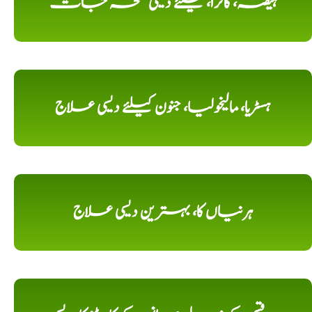
ہیضہ، کالرا، کیلئے دیسی نسخہ جات
ہسٹریا، مالیخولیا، جنون کیلئے دیسی علاج
ہرنیاں کا، بہترین دیسی علاج