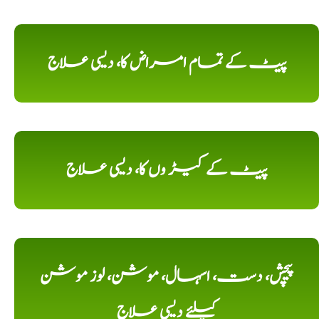
پیٹ کے تمام امراض کا، دیسی علاج
پیٹ کے کیڑ وں کا، دیسی علاج
پیچش، دست، اسہال، موشن، لوز موشن
کیلئے دیسی علاج