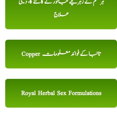
ہر قسم کے زہریلے جانور کے کاٹنے کا، دیسی
علاج
Copper تانبا کے فوائد معلومات
Royal Herbal Sex Formulations