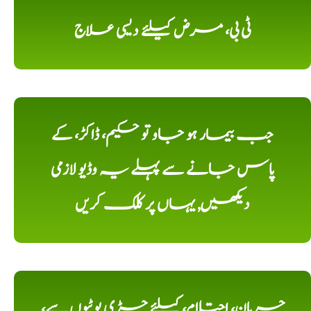
ٹی بی، مرض کیلئے دیسی علاج
جب بیمار ہو جاو تو حکیم، ڈاکڑ، کے
پاس جانے سے پہلے یہ وڈیو لازمی
دیکھیں, یہاں پر کلک کریں
جریان، احتلام، کیلئے جڑی بوٹیوں سے،