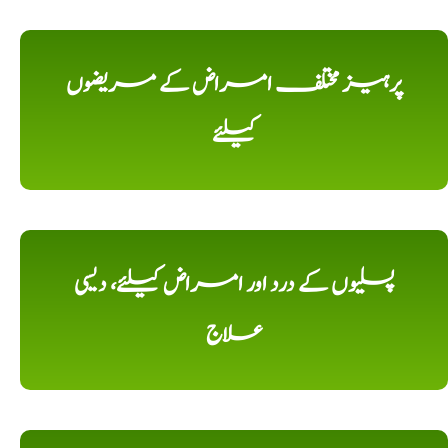
پرہیز مختلف امراض کے مریضوں
کیلئے
پسلیوں کے درد اور امراض کیلئے، دیسی
علاج