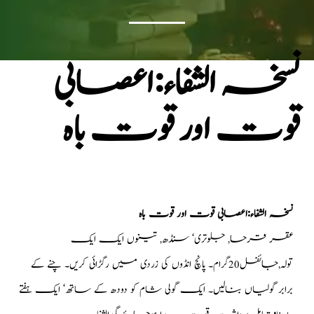
نسخہ الشفاء:اعصابی
قوت اور قوت باہ
نسخہ الشفاء:اعصابی قوت اور قوت باہ
عقر قرحا, جلوتری‘ سنڈھ, تینوں ایک ایک
تولہ,جائفل20گرام۔ پانچ انڈوں کی زردی میں رگڑائی کریں۔ چنے کے
برابر گولیاں بنالیں۔ ایک گولی شام کو دودھ کے ساتھ‘ ایک ہفتے