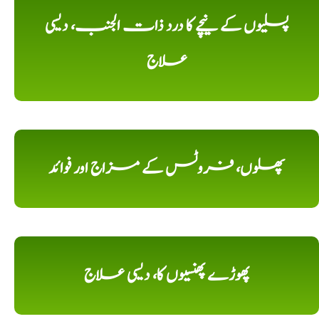
پسلیوں کے نیچے کا درد ذات الجنب، دیسی
علاج
پھلوں، فروٹس کے مزاج اور فوائد
پھوڑے پھنسیوں کا، دیسی علاج