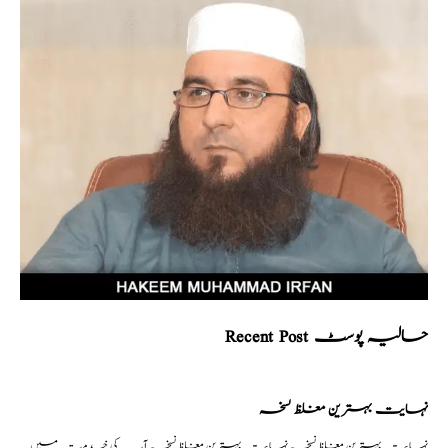
Recent Post حالیہ پوسٹ
نہایت بہترین مغلظ نسخہ
نہایت بہترین مغلظ نسخہ نہایت بہترین مغلظ نسخہ آپ کی خدمت میں