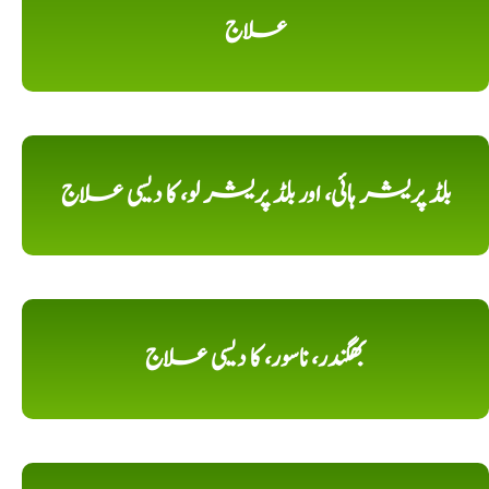
علاج
بلڈ پریشر ہائی، اور بلڈ پریشر لو، کا دیسی علاج
بھگندر، ناسور، کا دیسی علاج