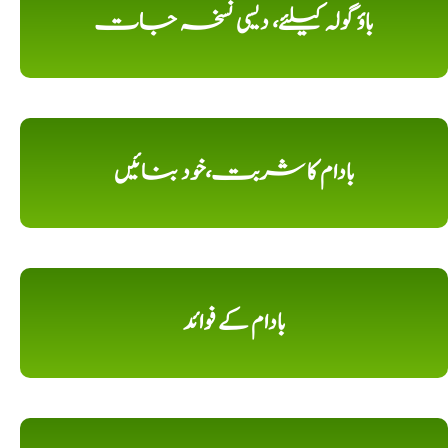
باؤ گولہ کیلئے، دیسی نسخہ جات
بادام کا شربت،خود بنائیں
بادام کے فوائد