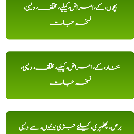
بچوں،کے،امراض،کیلیے، مختلف، دیسی،
نسخہ جات
بخار،کے، امراض، کیلیے، مختلف، دیسی،
نسخہ جات
برص، پھلہری، کیلئے جڑی بوٹیوں، سے دیسی