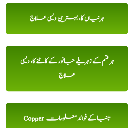
ہرنیاں کا، بہترین دیسی علاج
ہر قسم کے زہریلے جانور کے کاٹنے کا، دیسی
علاج
Copper تانبا کے فوائد معلومات