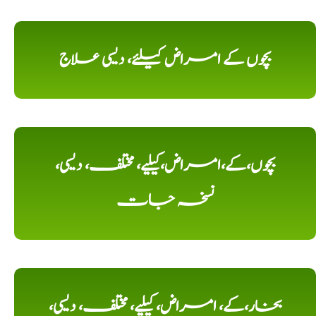
بچوں کے امراض کیلئے، دیسی علاج
بچوں،کے،امراض،کیلیے، مختلف، دیسی،
نسخہ جات
بخار،کے، امراض، کیلیے، مختلف، دیسی،