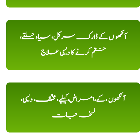
آنکھو ں کے ڈارک سرکل، سیاہ حلقے،
ختم کرنے کا دیسی علاج
آنکھوں ،کے،امراض،کیلیے، مختلف، دیسی،
نسخہ جات