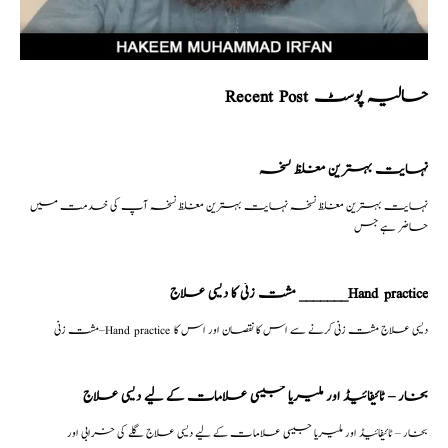
Recent Post حالیہ پوسٹ
نہایت بہترین مغلظ نسخہ
نہایت بہترین مغلظ نسخہ نہایت بہترین مغلظ نسخہ آپ کی خدمت میں
حاضر ہے جس
مشت زنی کا دیسی علاج _______Hand practice
مشت زنی–Hand practice دیسی علاج مشت زنی کرنے سے اس کا نقصان اور اس کا
بخار – ٹائیفائیڈ اور ملیریا جیسی علامات کے لیے دیسی علاج
بخار – ٹائیفائیڈ اور ملیریا جیسی علامات کے لیے دیسی علاج گلے کی خرابی اور