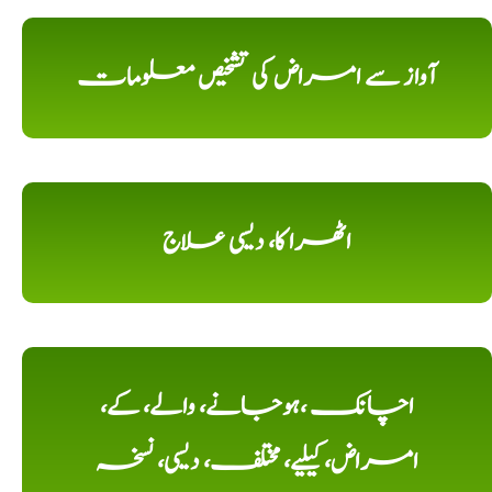
آواز سے امراض کی تشخیص معلومات
اٹھرا کا، دیسی علاج
اچانک ،ہوجانے، والے، کے،
امراض، کیلیے، مختلف، دیسی، نسخہ