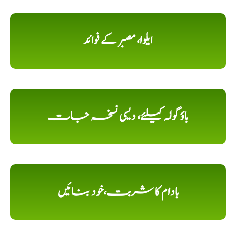
ایلوا، مصبر کے فوائد
باؤ گولہ کیلئے، دیسی نسخہ جات
بادام کا شربت،خود بنائیں