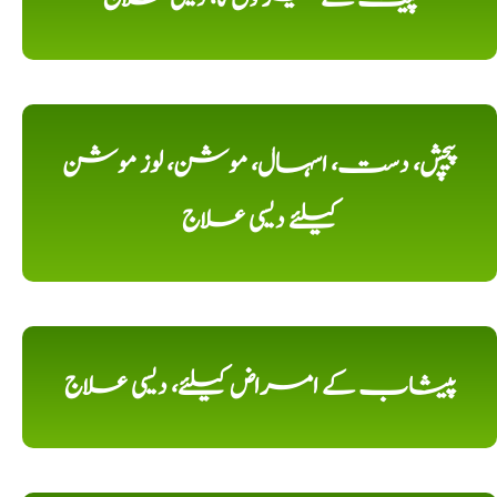
پیچش، دست، اسہال، موشن، لوز موشن
کیلئے دیسی علاج
پیشاب کے امراض کیلئے، دیسی علاج