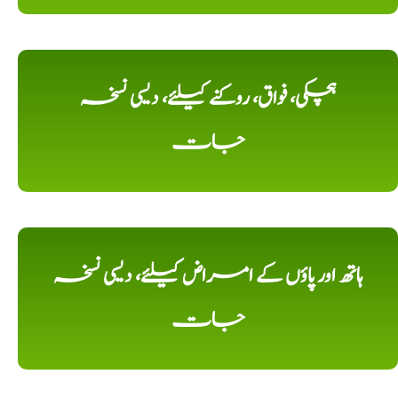
ہچکی، فواق، روکنے کیلئے، دیسی نسخہ
جات
ہاتھ اور پاؤں کے امراض کیلئے، دیسی نسخہ
جات