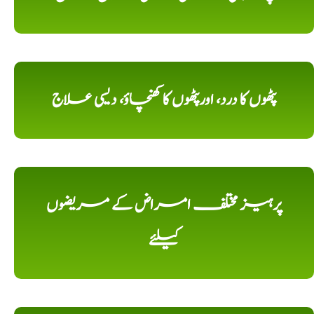
پٹھوں کا درد، اورپٹھوں کا کھنچاؤ، دیسی علاج
پرہیز مختلف امراض کے مریضوں
کیلئے