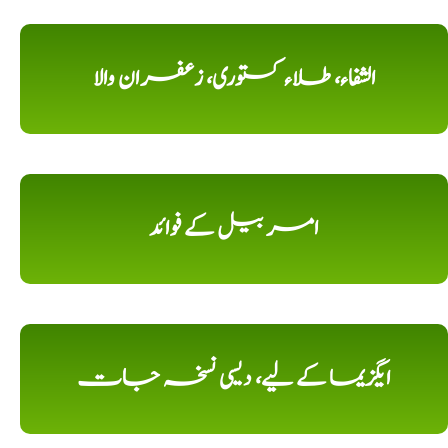
الشفاء، طلاء کستوری، زعفران والا
امر بیل کے فوائد
ایگزیما کے لیے، دیسی نسخہ جات