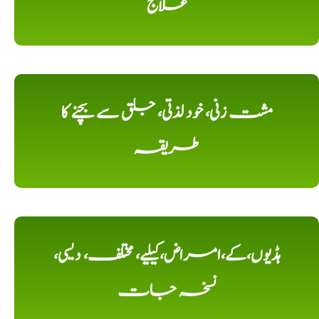
علاج
مشت زنی، خود لذتی، جلق سے بچنے کا
طریقہ
ہڈیوں،کے،امراض،کیلیے، مختلف، دیسی،
نسخہ جات