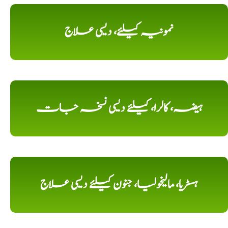
نمونیہ کیلئے، دیسی علاج
ہیضہ، کالرا، کیلئے دیسی نسخہ جات
ہسٹریا، مالیخولیا، جنون کیلئے دیسی علاج