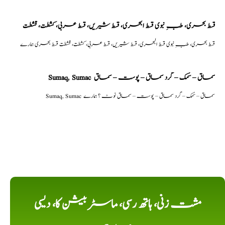
قسط بحری، طبِ نبوی قسط البحری، قسط شیریں، قسط عربی، كشطت، قشطت
قسط بحری، طبِ نبوی قسط البحری، قسط شیریں، قسط عربی، كشطت، قشطت قسط بحری ہمارے
Sumaq, Sumac سماق – سُمک – گرد سماق – پوست – سماق
Sumaq, Sumac سماق – سُمک – گرد سماق – پوست – سماق نوٹ ؟ ہمارے
مشت زنی، ہاتھ رسی، ماسٹر بیشن کا، دیسی