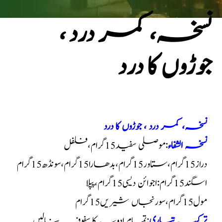
نسخہ، کمر درد ،
جوڑوں کا درد
نسخہ، کمر درد ، جوڑوں کا درد
نسخہ الشفاء
:موصلی سفید15گرام،فلفل
دراز15گرام،ستاور15گرام،بدھارا15گرام،سونڈھ15گرام
اسگند15گرام:اجوائن دیسی15گرام،پپلا
مول15گرام،سورنجاں شیریں15گرام
ترکیب تیاری
:تمام ادویہ کا سفوف بنالیں