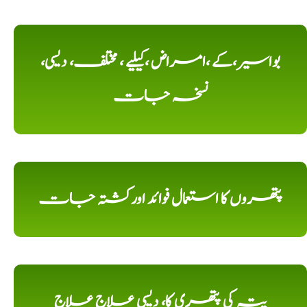
بواسیر،کے ،امراض ،کیلیے ، مختلف، دیسی،
نسخہ جات
پتھروں کا استعمال فوائد اورکشتہ جات
پتہ کی پتھری کا، دیسی علاج علاج