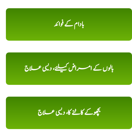
بادام کے فوائد
بالوں کے امراض کیلئے، دیسی علاج
بچھوکے کاٹنے کا، دیسی علاج