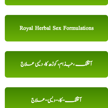
Royal Herbal Sex Formulations
آتشک ،جذام، کوڑھ کا، دیسی علاج
آتشک-کا،-دیسی-علاج