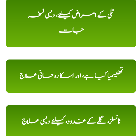
تلی کے امراض کیلئے، دیسی نسخہ
جات
تھلیسمیا کیا ہے، اور اسکا روحانی علاج
ٹانسلز، گلے کے غدود، کیلئے دیسی علاج