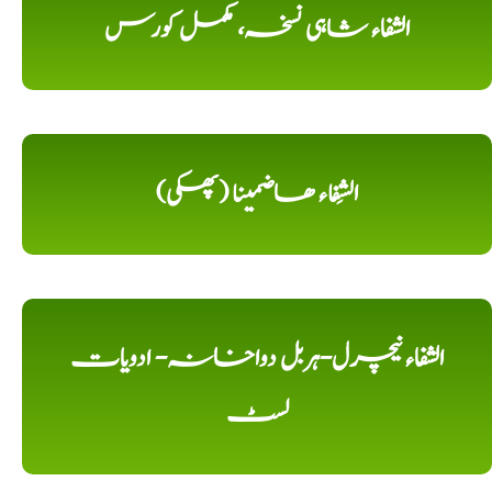
الشفاء شاہی نسخہ، مکمل کورس
الشِفاء ھاضمینا (پھکی)
الشفاء نیچرل-ہربل دواخانہ- ادویات
لسٹ