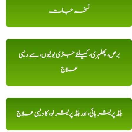
نسخہ جات
برص، پھلہری، کیلئے جڑی بوٹیوں، سے دیسی
علاج
بلڈ پریشر ہائی، اور بلڈ پریشر لو، کا دیسی علاج