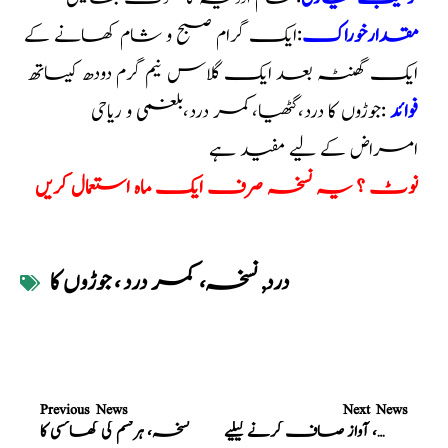
مقدارخوراک
:ایک گرام صبح و شام کھانے کے
ایک گھنٹہ بعد ایک گلاس نیم گرم دودھ کیساتھ
فوائد
:جوڑوں کا درد،گٹھیا،کمر درد،بلغمی و ریاحی
امراض کے لیے مفید ہے
نوٹ ؟ یہ نسخہ صرف ایک ماہ استعمال کریں
درد
,
نسخہ، کمر درد ، جوڑوں کا
Previous News
Next News
نسخہ، آواز صاف کرنے کیلیے
نسخہ، ہرقسم کی کھانسی کا