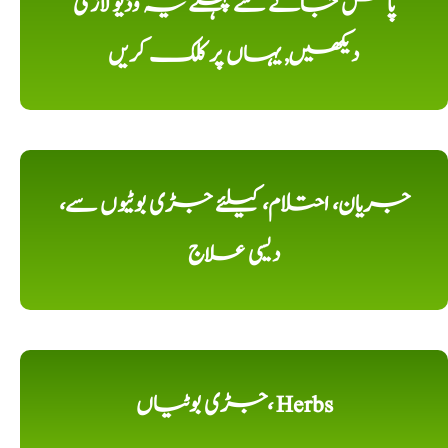
پاس جانے سے پہلے یہ وڈیو لازمی
دیکھیں, یہاں پر کلک کریں
جریان، احتلام، کیلئے جڑی بوٹیوں سے،
دیسی علاج
جڑی بوٹیاں، Herbs