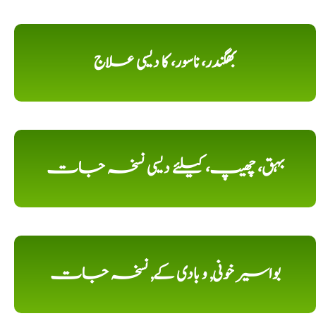
بھگندر، ناسور، کا دیسی علاج
بہق، چھیپ، کیلئے دیسی نسخہ جات
بواسیر خونی, و بادی کے, نسخہ جات