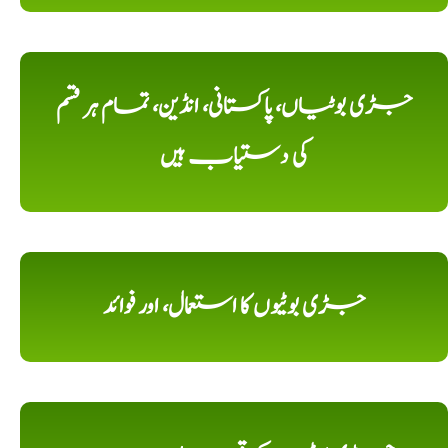
جڑی بوٹیاں، پاکستانی، انڈین، تمام ہر قسم
کی دستیاب ہیں
جڑی بوٹیوں کا استعمال، اور فوائد