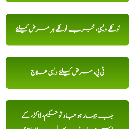
ٹوٹکے دیسی، مجرب ٹوٹکے ہر مرض کیلئے
ٹی بی، مرض کیلئے دیسی علاج
جب بیمار ہو جاو تو حکیم، ڈاکڑ، کے