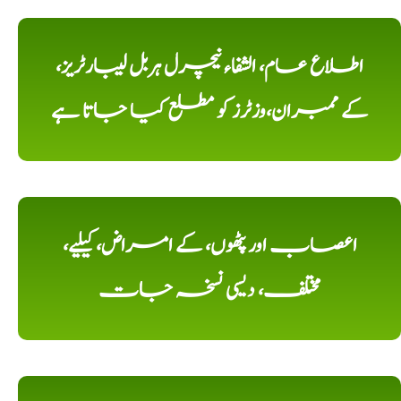
اطلاع عام، الشفاء نیچرل ہربل لیبارٹریز،
کے ممبران،وزٹرز کو مطلع کیا جاتا ہے
اعصاب اور پٹھوں، کے امراض، کیلیے،
مختلف، دیسی نسخہ جات