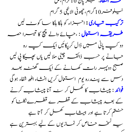
نسخہ الشفاء
: جڑ پان 10گرام،گل
نیلوفر10گرام،چھوٹی
ا
لائچی 5 گرام
ترکیب تیاری
:
اجزاء کو ہلکا ہلکا سا کوٹ لیں
طریقہ استعمال
: ،چائے والے چمچ کا تیسرا حصہ
دو کپ پانی میں ڈال کرپکائیں ایک کپ رہ
جانے پر حسب ذائقہ چینی ملا لیں یاں پھیکا پی لیں
صبح دوپہر رات کھانے کے ایک گھنٹہ بعد
دس سے پندرہ یوم استعمال کریں انشاء اللھ شفاء ہوگی
فوائد
: پیشاب کا کھل کر نہ آنا پیشاب کرنے
کے بعد پیشاب کے قطر ے قطرےنکلنا کو
ختم کرتا ہے اور بیشاب کھل کر آتا ہے
یہ نسخہ خاص کر نمازیوں کے لیے بہترین ہے