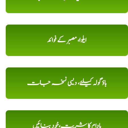
ایلوا، مصبر کے فوائد
باؤ گولہ کیلئے، دیسی نسخہ جات
بادام کا شربت،خود بنائیں