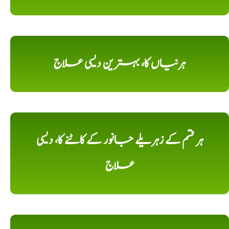
ہرنیاں کا، بہترین دیسی علاج
ہر قسم کے زہریلے جانور کے کاٹنے کا، دیسی
علاج