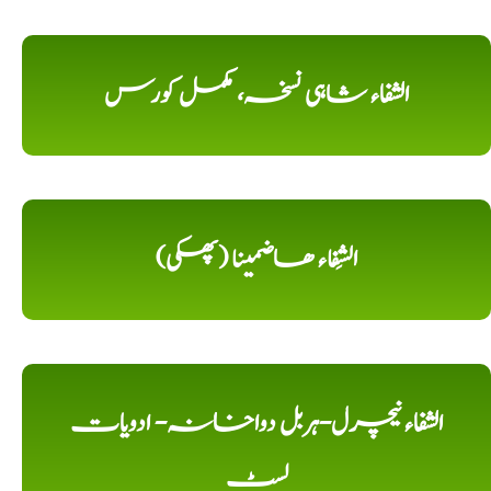
الشفاء شاہی نسخہ، مکمل کورس
الشِفاء ھاضمینا (پھکی)
الشفاء نیچرل-ہربل دواخانہ- ادویات
لسٹ