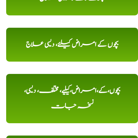
بچوں کے امراض کیلئے، دیسی علاج
بچوں،کے،امراض،کیلیے، مختلف، دیسی،
نسخہ جات