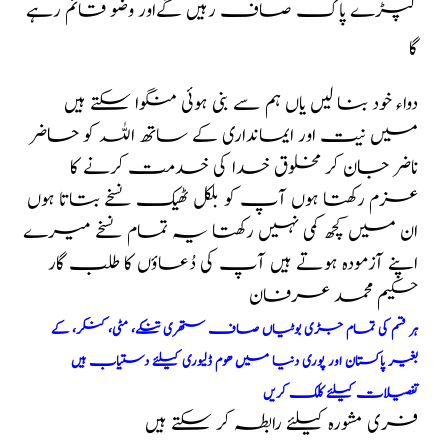
کپڑے پاک صاف رہیں گےاور وضو قائم رہے
گا
دواء خود بنا لیں یاں ہم سے بنی ہوئی منگوا سکتے ہیں
میں نیت اور ایمانداری کے ساتھ اللہ کو حاضر
ناضر جان کر مخلوق خدا کی خدمت کرنے کا
عزم رکھتا ہوں آپ کو بلکل ٹھیک نسخے بتاتا ہوں
ان میں کچھ کمی نہیں رکھتا یہ تمام نسخے میرے
اپنے آزمودہ ہوتے ہیں آپ کی دُعاؤں کا طلب گار
حکیم محمد عرفان
ہر قسم کی تمام جڑی بوٹیاں صاف ستھری تنکے، مٹی، کنکر، کے
بغیر پاکستان اور پوری دنیا میں ھوم ڈلیوری کیلئے دستیاب ہیں
تفصیلات کیلئے کلک کریں
فری مشورہ کیلئے رابطہ کر سکتے ہیں