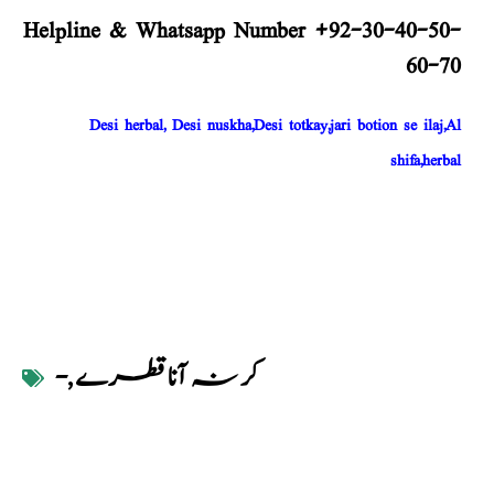
Helpline & Whatsapp Number +92-30-40-50-
60-70
Desi herbal, Desi nuskha,Desi totkay,jari botion se ilaj,Al
shifa,herbal
کر نہ آنا قطرے
,
-