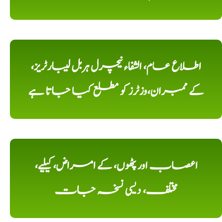
اطلاع عام، الشفاء نیچرل ہربل لیبارٹریز،
کے ممبران،وزٹرز کو مطلع کیا جاتا ہے
اعصاب اور پٹھوں، کے امراض، کیلیے،
مختلف، دیسی نسخہ جات