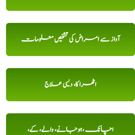
آواز سے امراض کی تشخیص معلومات
اٹھرا کا، دیسی علاج
اچانک ،ہوجانے، والے، کے،