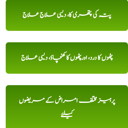
پتہ کی پتھری کا، دیسی علاج علاج
پٹھوں کا درد، اورپٹھوں کا کھنچاؤ، دیسی علاج
پرہیز مختلف امراض کے مریضوں
کیلئے