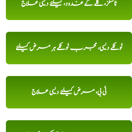
ٹانسلز، گلے کے غدود، کیلئے دیسی علاج
ٹوٹکے دیسی، مجرب ٹوٹکے ہر مرض کیلئے
ٹی بی، مرض کیلئے دیسی علاج