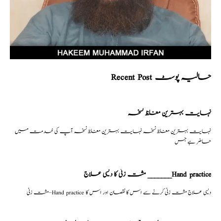
Recent Post حالیہ پوسٹ
نہایت بہترین مغلظ نسخہ
نہایت بہترین مغلظ نسخہ نہایت بہترین مغلظ نسخہ آپ کی خدمت میں
حاضر ہے جس
مشت زنی کا دیسی علاج _______Hand practice
مشت زنی–Hand practice دیسی علاج مشت زنی کرنے سے اس کا نقصان اور اس کا