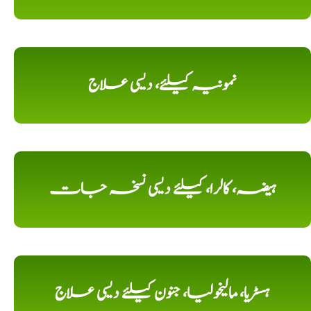
نمونیہ کیلئے، دیسی علاج
ہیضہ، کالرا، کیلئے دیسی نسخہ جات
ہسٹریا، مالیخولیا، جنون کیلئے دیسی علاج