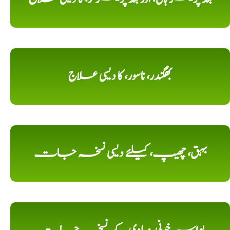
بھگندر، ناسور، کا دیسی علاج
بہق، چھیپ، کیلئے دیسی نسخہ جات