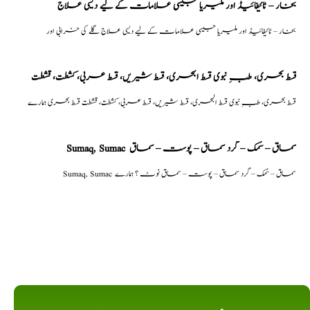
بخار – ٹائیفائیڈ اور ملیریا جیسی علامات کے لیے دیسی علاج
بخار – ٹائیفائیڈ اور ملیریا جیسی علامات کے لیے دیسی علاج گلے کی خرابی اور
قسط بحری، طبِ نبوی قسط البحری، قسط شیریں، قسط عربی، كشطت، قشطت
قسط بحری، طبِ نبوی قسط البحری، قسط شیریں، قسط عربی، كشطت، قشطت قسط بحری ہمارے
Sumaq, Sumac سماق – سُمک – گرد سماق – پوست – سماق
Sumaq, Sumac سماق – سُمک – گرد سماق – پوست – سماق نوٹ ؟ ہمارے