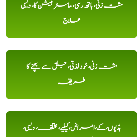
مشت زنی، ہاتھ رسی، ماسٹر بیشن کا، دیسی
علاج
مشت زنی، خود لذتی، جلق سے بچنے کا
طریقہ
ہڈیوں،کے،امراض،کیلیے، مختلف، دیسی،