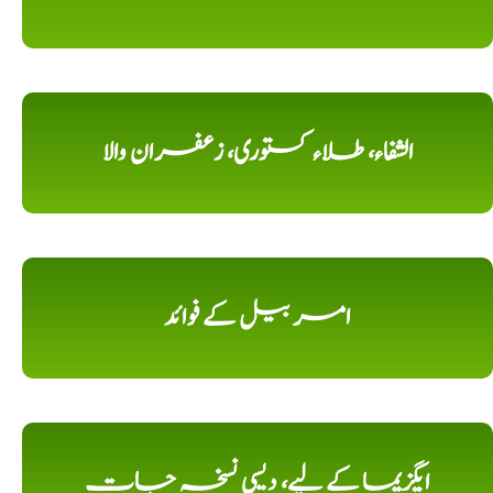
الشفاء، طلاء کستوری، زعفران والا
امر بیل کے فوائد
ایگزیما کے لیے، دیسی نسخہ جات