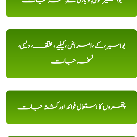
بواسیر خونی, و بادی کے, نسخہ جات
بواسیر،کے ،امراض ،کیلیے ، مختلف، دیسی،
نسخہ جات
پتھروں کا استعمال فوائد اورکشتہ جات