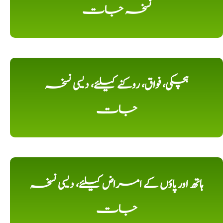
نسخہ جات
ہچکی، فواق، روکنے کیلئے، دیسی نسخہ
جات
ہاتھ اور پاؤں کے امراض کیلئے، دیسی نسخہ
جات