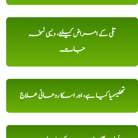
تلی کے امراض کیلئے، دیسی نسخہ
جات
تھلیسمیا کیا ہے، اور اسکا روحانی علاج