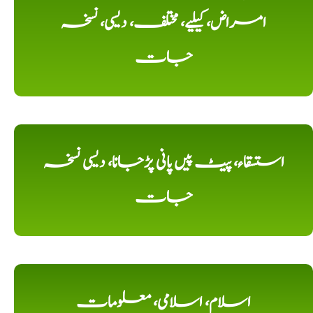
امراض، کیلیے، مختلف، دیسی، نسخہ
جات
استسقاء، پیٹ پیں پانی پڑجانا، دیسی نسخہ
جات
اسلام، اسلامی، معلومات