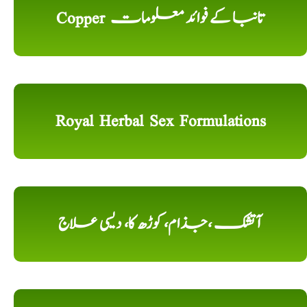
Copper تانبا کے فوائد معلومات
Royal Herbal Sex Formulations
آتشک ،جذام، کوڑھ کا، دیسی علاج