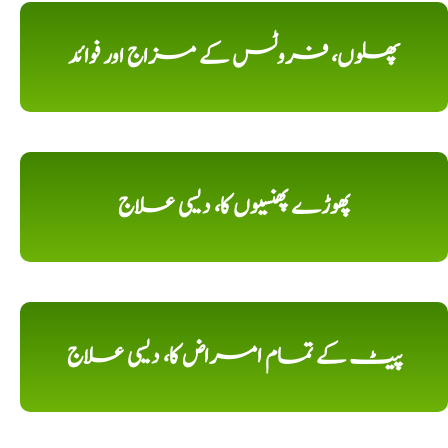
پھلوں، فروٹس کے مزاج اور فوائد
پھوڑے پھنسیوں کا، دیسی علاج
پیٹ کے تمام امراض کا، دیسی علاج