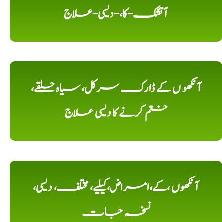
آتشک-کا،-دیسی-علاج
آنکھو ں کے ڈارک سرکل، سیاہ حلقے،
ختم کرنے کا دیسی علاج
آنکھوں ،کے،امراض،کیلیے، مختلف، دیسی،
نسخہ جات