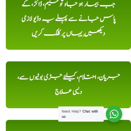
جب بیمار ہو جاو تو حکیم، ڈاکڑ، کے
پاس جانے سے پہلے یہ وڈیو لازمی
دیکھیں, یہاں پر کلک کریں
جریان، احتلام، کیلئے جڑی بوٹیوں سے،
دیسی علاج
Need Help?
Chat with
us