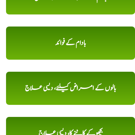
بادام کے فوائد
بالوں کے امراض کیلئے، دیسی علاج
بچھوکے کاٹنے کا، دیسی علاج