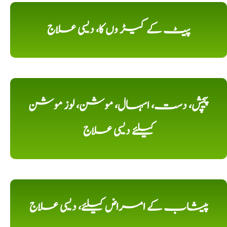
پیٹ کے کیڑ وں کا، دیسی علاج
پیچش، دست، اسہال، موشن، لوز موشن
کیلئے دیسی علاج
پیشاب کے امراض کیلئے، دیسی علاج