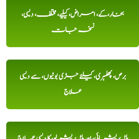
بخار،کے، امراض، کیلیے، مختلف، دیسی،
نسخہ جات
برص، پھلہری، کیلئے جڑی بوٹیوں، سے دیسی
علاج
بلڈ پریشر ہائی، اور بلڈ پریشر لو، کا دیسی علاج