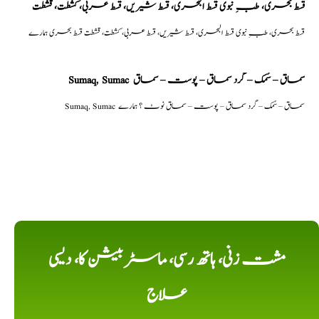
قسط بحری، طبِ نبوی قسط البحری، قسط شیریں، قسط عربی، كشطت، قشطت
قسط بحری، طبِ نبوی قسط البحری، قسط شیریں، قسط عربی، كشطت، قشطت قسط بحری ہمارے
Sumaq, Sumac سماق – سُمک – گرد سماق – پوست – سماق
Sumaq, Sumac سماق – سُمک – گرد سماق – پوست – سماق نوٹ ؟ ہمارے
مشت زنی، ہاتھ رسی، ماسٹر بیشن کا، دیسی
علاج