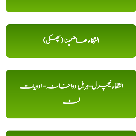
الشِفاء ھاضمینا (پھکی)
الشفاء نیچرل-ہربل دواخانہ- ادویات
لسٹ