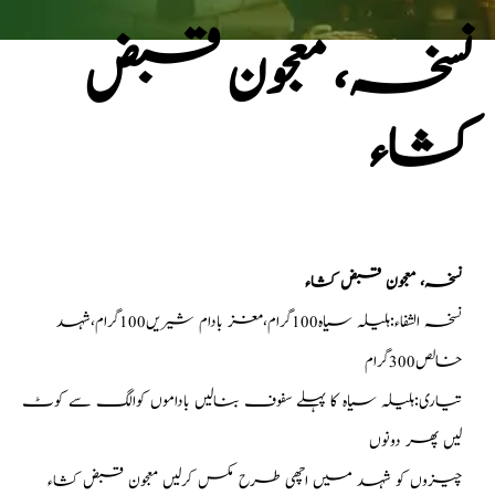
نسخہ، معجون قبض
کشاء
نسخہ، معجون قبض کشاء
نسخہ الشفاء:ہلیلہ سیاہ100گرام،مغز بادام شیریں100گرام،شہد
خالص300گرام
تیاری:ہلیلہ سیاہ کا پہلے سفوف بنالیں باداموں کوالگ سے کوٹ
لیں پھر دونوں
چیزوں کو شہد میں اچھی طرح مکس کرلیں معجون قبض کشاء