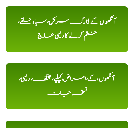
آنکھو ں کے ڈارک سرکل، سیاہ حلقے،
ختم کرنے کا دیسی علاج
آنکھوں ،کے،امراض،کیلیے، مختلف، دیسی،
نسخہ جات