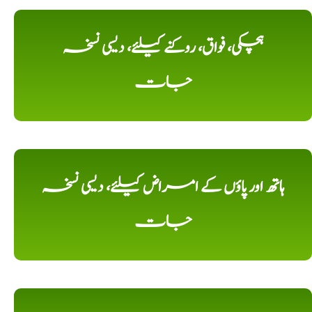
ہچکی، فواق، روکنے کیلئے، دیسی نسخہ
جات
ہاتھ اور پاؤں کے امراض کیلئے، دیسی نسخہ
جات