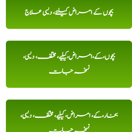
بچوں کے امراض کیلئے، دیسی علاج
بچوں،کے،امراض،کیلیے، مختلف، دیسی،
نسخہ جات
بخار،کے، امراض، کیلیے، مختلف، دیسی،
نسخہ جات