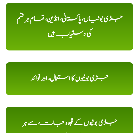
جڑی بوٹیاں، پاکستانی، انڈین، تمام ہر قسم
کی دستیاب ہیں
جڑی بوٹیوں کا استعمال، اور فوائد
جڑی بوٹیوں کے قہوہ جات، سے ہر