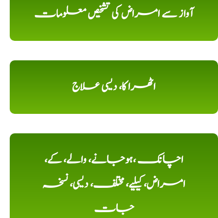
آواز سے امراض کی تشخیص معلومات
اٹھرا کا، دیسی علاج
اچانک ،ہوجانے، والے، کے،
امراض، کیلیے، مختلف، دیسی، نسخہ
جات