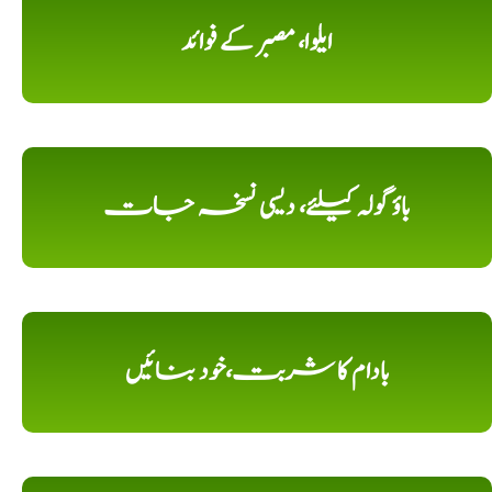
ایلوا، مصبر کے فوائد
باؤ گولہ کیلئے، دیسی نسخہ جات
بادام کا شربت،خود بنائیں