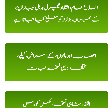
اطلاع عام، الشفاء نیچرل ہربل لیبارٹریز،
کے ممبران،وزٹرز کو مطلع کیا جاتا ہے
اعصاب اور پٹھوں، کے امراض، کیلیے،
مختلف، دیسی نسخہ جات
الشفاء شاہی نسخہ، مکمل کورس