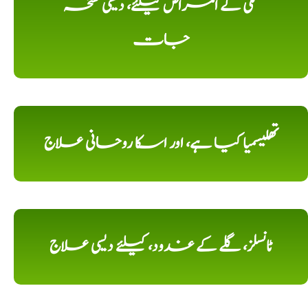
تلی کے امراض کیلئے، دیسی نسخہ
جات
تھلیسمیا کیا ہے، اور اسکا روحانی علاج
ٹانسلز، گلے کے غدود، کیلئے دیسی علاج