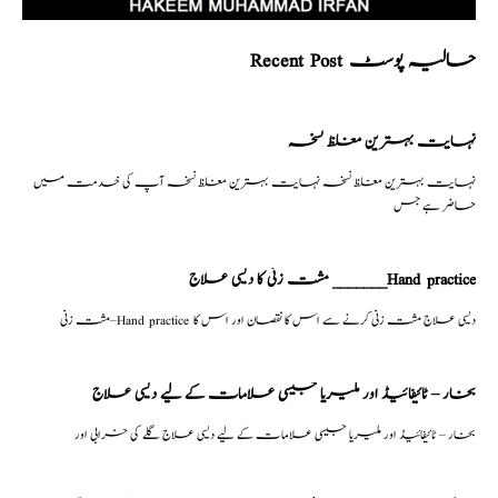
Recent Post حالیہ پوسٹ
نہایت بہترین مغلظ نسخہ
نہایت بہترین مغلظ نسخہ نہایت بہترین مغلظ نسخہ آپ کی خدمت میں
حاضر ہے جس
مشت زنی کا دیسی علاج _______Hand practice
مشت زنی–Hand practice دیسی علاج مشت زنی کرنے سے اس کا نقصان اور اس کا
بخار – ٹائیفائیڈ اور ملیریا جیسی علامات کے لیے دیسی علاج
بخار – ٹائیفائیڈ اور ملیریا جیسی علامات کے لیے دیسی علاج گلے کی خرابی اور