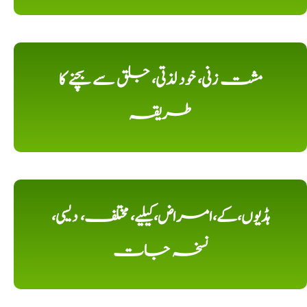
مشت زنی، خود لذتی، جلق سے بچنے کا
طریقہ
ہڈیوں،کے،امراض،کیلیے، مختلف، دیسی،
نسخہ جات