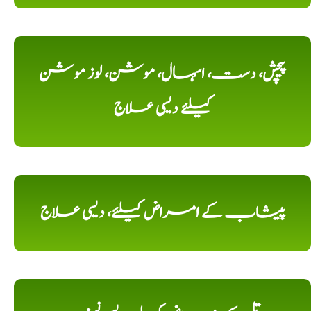
پیچش، دست، اسہال، موشن، لوز موشن
کیلئے دیسی علاج
پیشاب کے امراض کیلئے، دیسی علاج