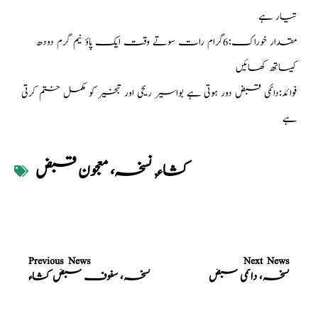
تیار ہے
مقدار خوراک:6گرام رات سوتے وقت ایک پاؤ نیم گرم دودھ
کیساتھ کھائیں
فوائد:دائمی قبض دور ہوتی ہے بواسیر ریحی اور تبخیر کو مکمل ختم کرتی
ہے
کشاء
,
نسخہ، معجون قبض
Previous News
Next News
نسخہ، دائمی قبض
نسخہ، سفوف قبض کشاء