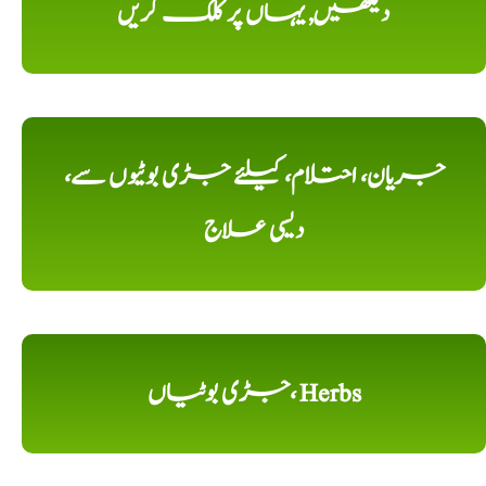
دیکھیں, یہاں پر کلک کریں
جریان، احتلام، کیلئے جڑی بوٹیوں سے،
دیسی علاج
جڑی بوٹیاں، Herbs