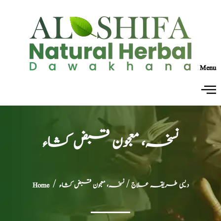
Menu
نسخہ، معجون قبض کشاء
دیسی طریقہ علاج
/ نسخہ، معجون قبض کشاء
/
Home