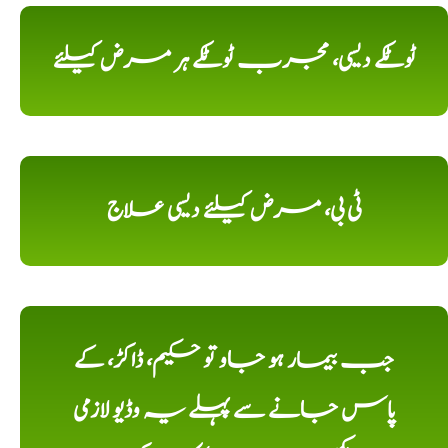
ٹوٹکے دیسی، مجرب ٹوٹکے ہر مرض کیلئے
ٹی بی، مرض کیلئے دیسی علاج
جب بیمار ہو جاو تو حکیم، ڈاکڑ، کے
پاس جانے سے پہلے یہ وڈیو لازمی