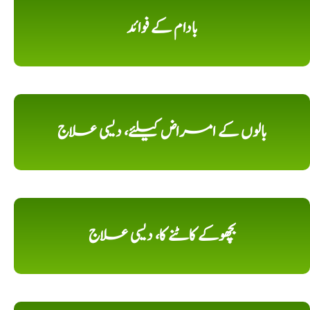
بادام کے فوائد
بالوں کے امراض کیلئے، دیسی علاج
بچھوکے کاٹنے کا، دیسی علاج