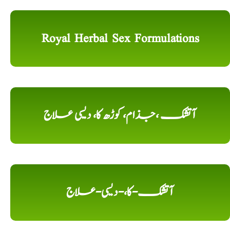
Royal Herbal Sex Formulations
آتشک ،جذام، کوڑھ کا، دیسی علاج
آتشک-کا،-دیسی-علاج