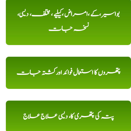
بواسیر،کے ،امراض ،کیلیے ، مختلف، دیسی،
نسخہ جات
پتھروں کا استعمال فوائد اورکشتہ جات
پتہ کی پتھری کا، دیسی علاج علاج