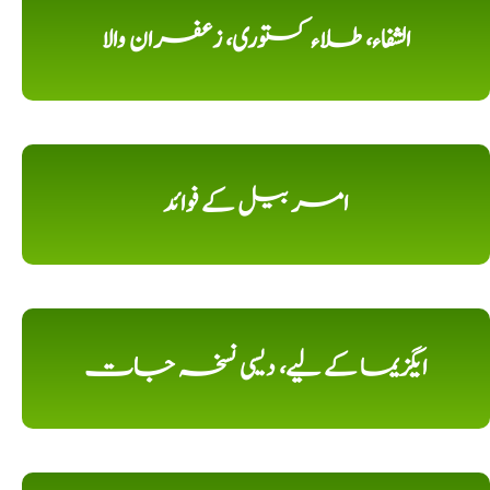
الشفاء، طلاء کستوری، زعفران والا
امر بیل کے فوائد
ایگزیما کے لیے، دیسی نسخہ جات