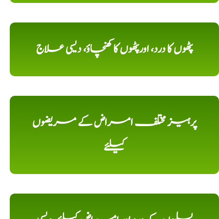
پٹھوں کا درد، اورپٹھوں کا کھنچاؤ، دیسی علاج
پرہیز مختلف امراض کے مریضوں
کیلئے