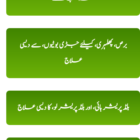
برص، پھلہری، کیلئے جڑی بوٹیوں، سے دیسی
علاج
بلڈ پریشر ہائی، اور بلڈ پریشر لو، کا دیسی علاج