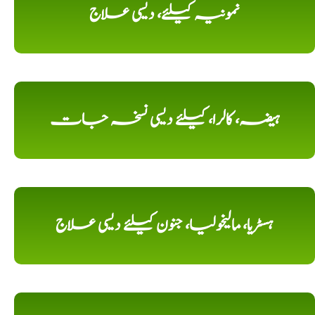
نمونیہ کیلئے، دیسی علاج
ہیضہ، کالرا، کیلئے دیسی نسخہ جات
ہسٹریا، مالیخولیا، جنون کیلئے دیسی علاج