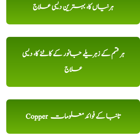
ہرنیاں کا، بہترین دیسی علاج
ہر قسم کے زہریلے جانور کے کاٹنے کا، دیسی
علاج
Copper تانبا کے فوائد معلومات