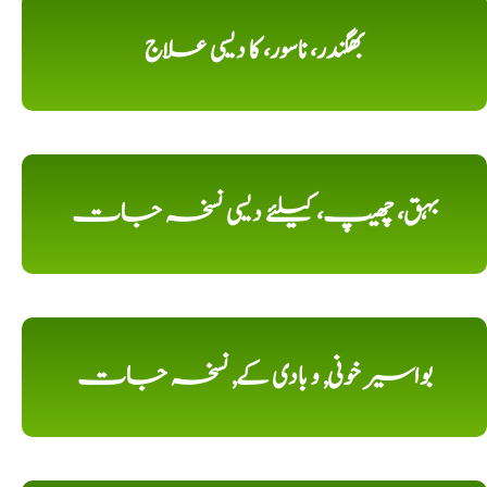
بھگندر، ناسور، کا دیسی علاج
بہق، چھیپ، کیلئے دیسی نسخہ جات
بواسیر خونی, و بادی کے, نسخہ جات