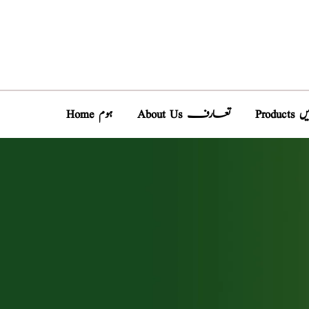
دیں
About Us تعارف
Home ہوم