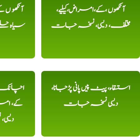
آنکھوں ،کے،امراض،کیلیے،
آنکھو ں
مختلف، دیسی، نسخہ جات
سیاہ حلقے
استسقاء، پیٹ پیں پانی پڑجانا،
اچانک ،
دیسی نسخہ جات
کے، امرا
دیسی