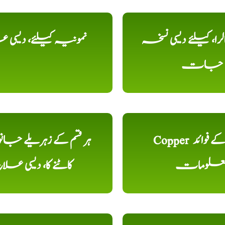
را، کیلئے دیسی نسخہ
نمونیہ کیلئے، دیسی 
جات
Copper تانبا کے فوائد
ہر قسم کے زہریلے جان
علومات
کاٹنے کا، دیسی علا