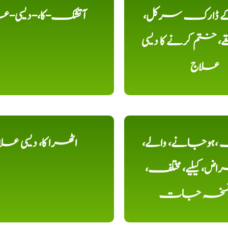
 کے ڈارک سرکل،
آتشک-کا،-دیسی-ع
، ختم کرنے کا دیسی
علاج
ہوجانے، والے،
اٹھرا کا، دیسی عل
ض، کیلیے، مختلف،
، نسخہ جات