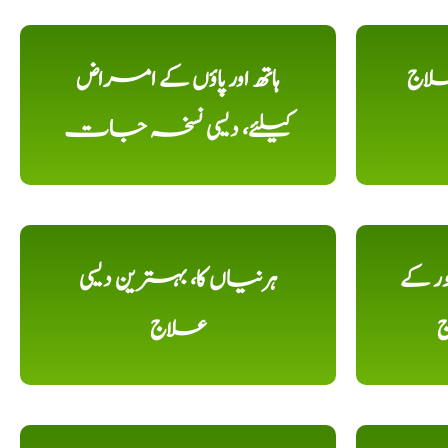
علاج
ہاتھ اور پاؤں کے امراض
کیلئے، دیسی نسخہ جات
ور کے
ہرنیاں کا، بہترین دیسی
ج
علاج