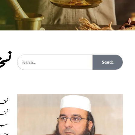
نس
Search
نسخہ
نسخہ الشفاء :
سب ک