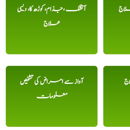
لاج
آتشک ،جذام، کوڑھ کا، دیسی
علاج
اج
آواز سے امراض کی تشخیص
معلومات