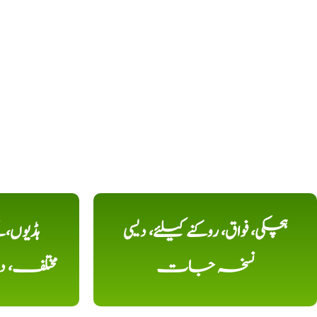
ہچکی، فواق، روکنے کیلئے، دیسی
ہڈیوں،
نسخہ جات
مختلف، 