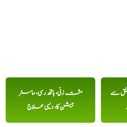
لق سے
مشت زنی، ہاتھ رسی، ماسٹر
بیشن کا، دیسی علاج