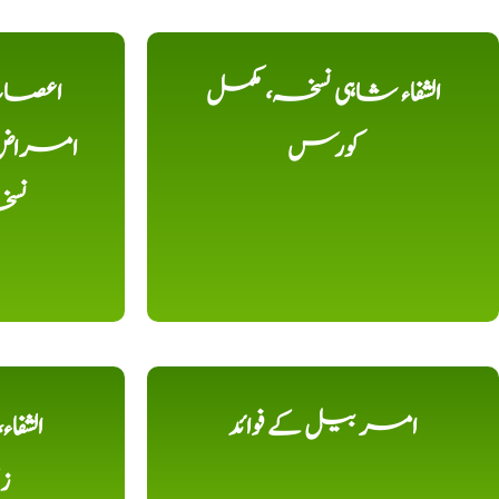
الشفاء شاہی نسخہ، مکمل
اعصاب 
کورس
امراض، ک
نس
امر بیل کے فوائد
الشفا
ز