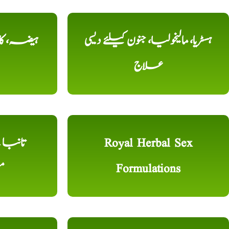
ہسٹریا، مالیخولیا، جنون کیلئے دیسی
ہیضہ، کال
علاج
Royal Herbal Sex
Formulations
م