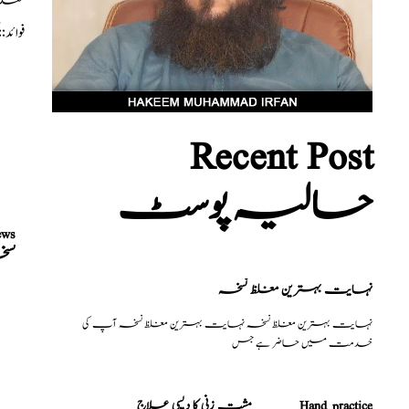
مقدار
فوائد
Recent Post
حالیہ پوسٹ
ews
نس
نہایت بہترین مغلظ نسخہ
نہایت بہترین مغلظ نسخہ نہایت بہترین مغلظ نسخہ آپ کی
خدمت میں حاضر ہے جس
مشت زنی کا دیسی علاج _______Hand practice