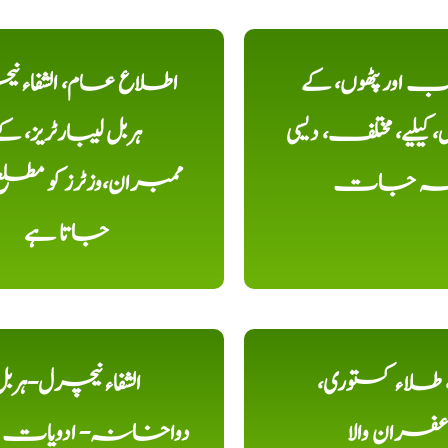
اور پٹھوں، کے
اطلاع عام، الشفاء ن
یلیے، مختلف، دیسی
ہربل لیبارٹریز، ک
خہ جات
ممبران،وزٹرز کو مطل
جاتا ہے
ء، طلاء کستوری،
الشفاء نیچرل-ہرب
عفران والا
دواخانہ- ادویات