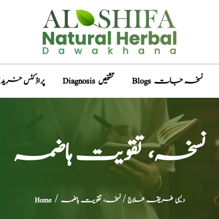
Blogs نسخہ جات
Diagnosis تشخیص
Products پراڈکٹس خری
نسخہ، تقویت ہاضمہ
دیسی طریقہ علاج
/ نسخہ، تقویت ہاضمہ
/
Home