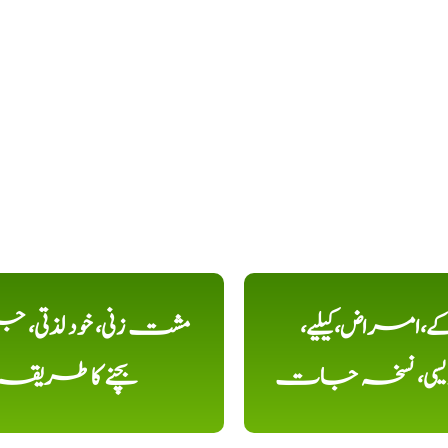
کے،امراض،کیلیے،
مشت زنی، خود لذتی، ج
دیسی، نسخہ جات
بچنے کا طریقہ