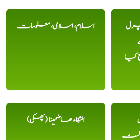
یچرل
اسلام، اسلامی، معلومات
ے
ع کیا
ل
الشِفاء ھاضمینا (پھکی)
 لسٹ