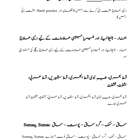
مشت زنی–Hand practice دیسی علاج مشت زنی کرنے سے اس کا نقصان اور
اس کا
بخار – ٹائیفائیڈ اور ملیریا جیسی علامات کے لیے دیسی علاج
بخار – ٹائیفائیڈ اور ملیریا جیسی علامات کے لیے دیسی علاج گلے کی خرابی
اور
قسط بحری، طبِ نبوی قسط البحری، قسط شیریں، قسط عربی،
كشطت، قشطت
قسط بحری، طبِ نبوی قسط البحری، قسط شیریں، قسط عربی، كشطت، قشطت قسط
بحری ہمارے
Sumaq, Sumac سماق – سُمک – گرد سماق – پوست – سماق
Sumaq, Sumac سماق – سُمک – گرد سماق – پوست – سماق نوٹ ؟ ہمارے