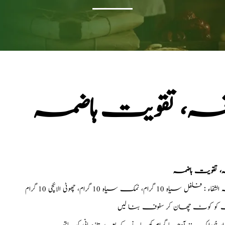
خہ، تقویت ہاضمہ
، تقویت ہاضمہ
 فلفل سیاہ 10 گرام، نمک سیاہ 10 گرام، چھوٹی الائچی 10 گرام
و کوٹ چھان کر سفوف بنا لیں