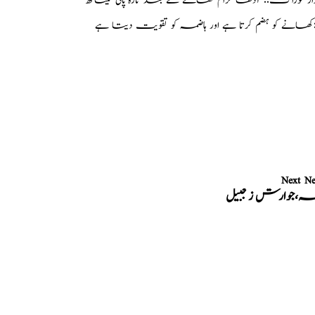
 خوراک:: آدھا گرام کھانے کے بعد تازہ پانی کیساتھ
::کھانے کو ہضم کرتا ہے اور ہاضمہ کو تقویت دیتا ہے
Next N
خہ،جوارش زنجبیل