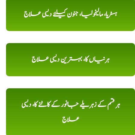
ہسٹریا، مالیخولیا، جنون کیلئے دیسی علاج
ہرنیاں کا، بہترین دیسی علاج
ہر قسم کے زہریلے جانور کے کاٹنے کا، دیسی
علاج