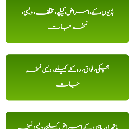
ہڈیوں،کے،امراض،کیلیے، مختلف، دیسی،
نسخہ جات
ہچکی، فواق، روکنے کیلئے، دیسی نسخہ
جات
ہاتھ اور پاؤں کے امراض کیلئے، دیسی نسخہ