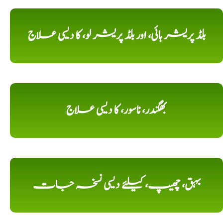
بلڈ پریشر ہائی، اور بلڈ پریشر لو، کا دیسی علاج
بھگندر، ناسور، کا دیسی علاج
بہق، چھیپ، کیلئے دیسی نسخہ جات