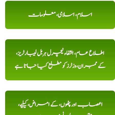
اسلام، اسلامی، معلومات
اطلاع عام، الشفاء نیچرل ہربل لیبارٹریز،
کے ممبران،وزٹرز کو مطلع کیا جاتا ہے
اعصاب اور پٹھوں، کے امراض، کیلیے،