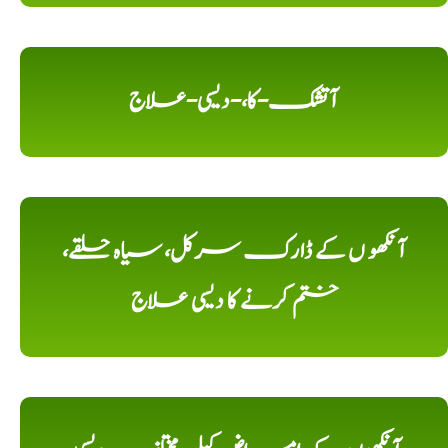
آتشک-کا،-دیسی-علاج
آنکھو ں کے ڈارک سرکل، سیاہ حلقے،
ختم کرنے کا دیسی علاج