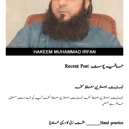
Recent Post حالیہ پوسٹ
نہایت بہترین مغلظ نسخہ
نہایت بہترین مغلظ نسخہ نہایت بہترین مغلظ نسخہ آپ کی خدمت میں
حاضر ہے جس
مشت زنی کا دیسی علاج _______Hand practice