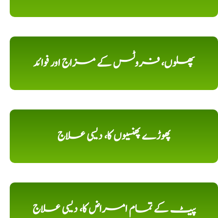
پھلوں، فروٹس کے مزاج اور فوائد
پھوڑے پھنسیوں کا، دیسی علاج
پیٹ کے تمام امراض کا، دیسی علاج