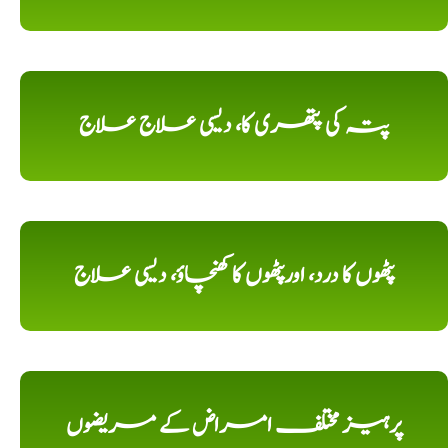
پتہ کی پتھری کا، دیسی علاج علاج
پٹھوں کا درد، اورپٹھوں کا کھنچاؤ، دیسی علاج
پرہیز مختلف امراض کے مریضوں