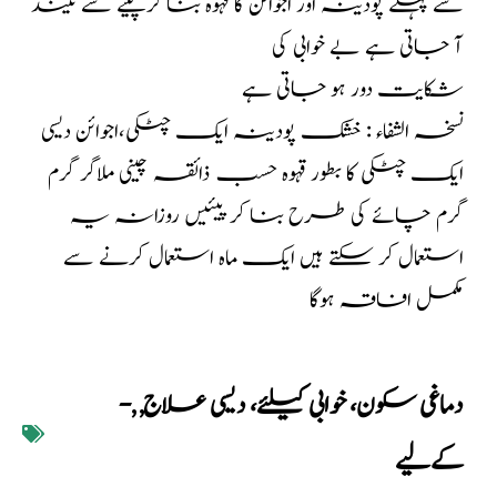
سے پہلے پودینہ اور اجوائن کا قہوہ بنا کرپینے سے نیند
آ جاتی ہے بے خوابی کی
شکایت دور ہو جاتی ہے
نسخہ الشفاء : خشک پودینہ ایک چٹکی،اجوائن دیسی
ایک چٹکی کا بطور قہوہ حسب ذائقہ چینی ملاگر گرم
گرم چائے کی طرح بنا کر پیئیں روزانہ یہ
استعمال کر سکتے ہیں ایک ماہ استعمال کرنے سے
مکمل افاقہ ہوگا
دماغی سکون، خوابی کیلئے، دیسی علاج
,
,
-
کےلیے