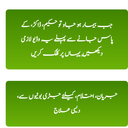
جب بیمار ہو جاو تو حکیم، ڈاکڑ، کے
پاس جانے سے پہلے یہ وڈیو لازمی
دیکھیں, یہاں پر کلک کریں
جریان، احتلام، کیلئے جڑی بوٹیوں سے،
دیسی علاج