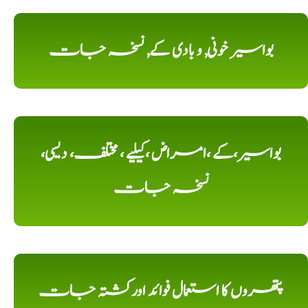
بواسیر خونی, و بادی کے, نسخہ جات
بواسیر،کے ،امراض ،کیلیے ، مختلف، دیسی،
نسخہ جات
پتھروں کا استعمال فوائد اورکشتہ جات