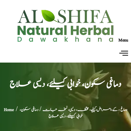
Menu
دماغی سکون، خوابی کیلئے، دیسی علاج
دماغ ، کے،امراض،کیلیے، مختلف، دیسی، نسخہ جات
/ دماغی سکون،
/
Home
خوابی کیلئے، دیسی علاج