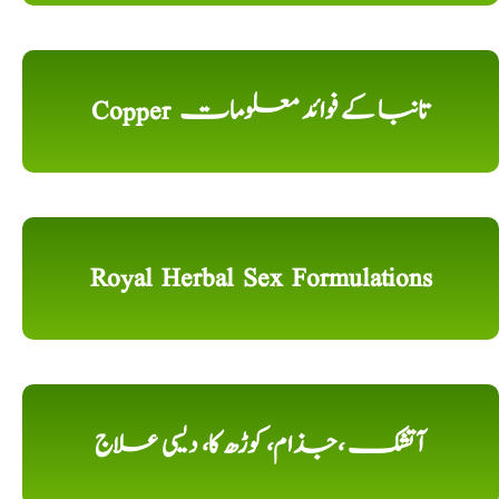
Copper تانبا کے فوائد معلومات
Royal Herbal Sex Formulations
آتشک ،جذام، کوڑھ کا، دیسی علاج