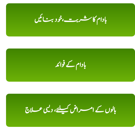
بادام کا شربت،خود بنائیں
بادام کے فوائد
بالوں کے امراض کیلئے، دیسی علاج