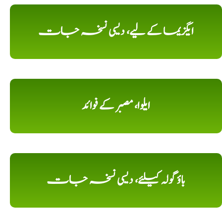
ایگزیما کے لیے، دیسی نسخہ جات
ایلوا، مصبر کے فوائد
باؤ گولہ کیلئے، دیسی نسخہ جات