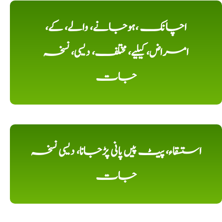
اچانک ،ہوجانے، والے، کے،
امراض، کیلیے، مختلف، دیسی، نسخہ
جات
استسقاء، پیٹ پیں پانی پڑجانا، دیسی نسخہ
جات