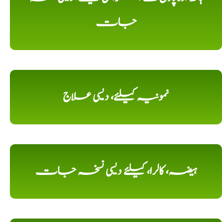
جات
نمونیہ کیلئے، دیسی علاج
ہیضہ، کالرا، کیلئے دیسی نسخہ جات