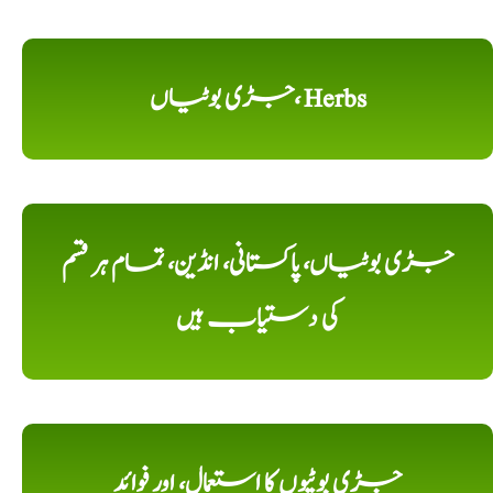
جڑی بوٹیاں، Herbs
جڑی بوٹیاں، پاکستانی، انڈین، تمام ہر قسم
کی دستیاب ہیں
جڑی بوٹیوں کا استعمال، اور فوائد