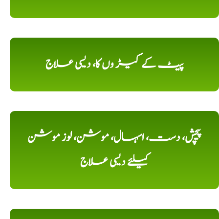
پیٹ کے کیڑ وں کا، دیسی علاج
پیچش، دست، اسہال، موشن، لوز موشن
کیلئے دیسی علاج