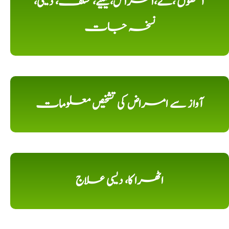
آنکھوں ،کے،امراض،کیلیے، مختلف، دیسی،
نسخہ جات
آواز سے امراض کی تشخیص معلومات
اٹھرا کا، دیسی علاج