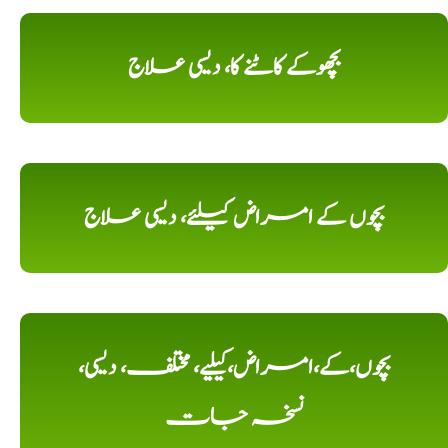
بچھوکے کاٹنے کا، دیسی علاج
بچوں کے امراض کیلئے، دیسی علاج
بچوں،کے،امراض،کیلیے، مختلف، دیسی،
نسخہ جات