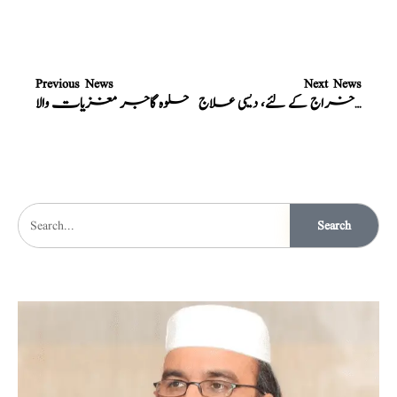
Previous News
Next News
دماغ کے کیڑوں کے اخراج کے لئے، دیسی علاج
حلوہ گاجر مغزیات والا
Search