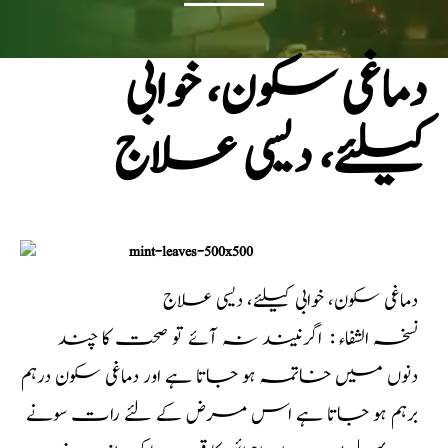
دماغی سکون، خوابی
کیلئے، دیسی علاج
دماغی سکون، خوابی کیلئے، دیسی علاج
نسخہ الشفاء : اگرنیند نہ آئے تو صحت کا چند
دنوں میں خاتمہ ہو جاتا ہے اور دماغی سکون درہم
برہم ہو جاتا ہے اس مرض کے لئے رات سونے