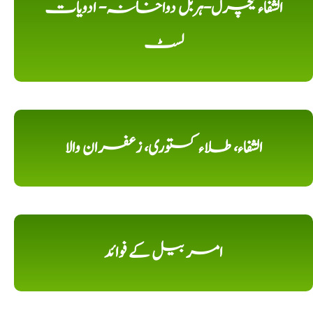
الشفاء نیچرل-ہربل دواخانہ- ادویات
لسٹ
الشفاء، طلاء کستوری، زعفران والا
امر بیل کے فوائد