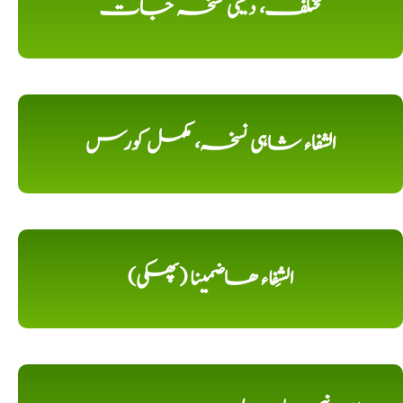
مختلف، دیسی نسخہ جات
الشفاء شاہی نسخہ، مکمل کورس
الشِفاء ھاضمینا (پھکی)