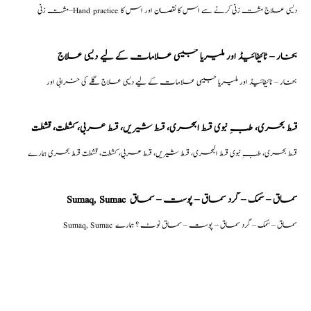
مشت زنی–Hand practice دیسی علاج مشت زنی کرنے سے اس کا نقصان اور اس کا
بخار – ٹائیفائیڈ اور ملیریا جیسی علامات کے لیے دیسی علاج
بخار – ٹائیفائیڈ اور ملیریا جیسی علامات کے لیے دیسی علاج گلے کی خرابی اور
قسط بحری، طبِ نبوی قسط البحری، قسط شیریں، قسط عربی، كشطت، قشطت
قسط بحری، طبِ نبوی قسط البحری، قسط شیریں، قسط عربی، كشطت، قشطت قسط بحری ہمارے
Sumaq, Sumac سماق – سُمک – گرد سماق – پوست – سماق
Sumaq, Sumac سماق – سُمک – گرد سماق – پوست – سماق نوٹ ؟ ہمارے